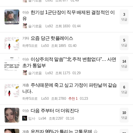
슬기로움
Lv.92
조회 877
01:49
한기성 1군단장이 직무 배제된 결정적인 이
이슈
3
유
댓글
슬기로움
Lv.92
조회 1830
01:44
요즘 당근 핫플레이스
기타
5
댓글
하루5프로
Lv.50
조회 1895
01:40
이상주의적 말씀” “北 주적 변함없다”… 사면
이슈
14
초가 통일부
댓글
슬기로움
Lv.92
조회 1175
01:29
주식때문에 죽고 싶고 가정이 파탄날꺼 같습
계층
6
니다.
댓글
하루5프로
Lv.50
조회 2780
추천 1
01:23
다음 주부터 더 더워진다
이슈
10
댓글
입사
Lv.94
조회 2297
01:16
운전자 99%가 틀리는 교통문제
계층