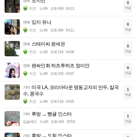
노지선
연예
0
댓글
치킨
Lv.99
조회 469
04:13
있지 유나
연예
0
댓글
치킨
Lv.99
조회 366
04:11
스테이씨 윤세은
연예
0
댓글
치킨
Lv.99
조회 316
04:08
팬싸인회 하츠투하츠 정이안
연예
0
댓글
치킨
Lv.99
조회 343
04:07
미국 LA, 코리아타운 명동교자의 만두, 칼국
기타
1
수, 콩국수
댓글
치킨
Lv.99
조회 518
04:05
후방 ㅡ 빵귤 인스타
기타
1
댓글
입술돼지
Lv.43
조회 643
03:59
후방 ㅡ 도희 인스타
기타