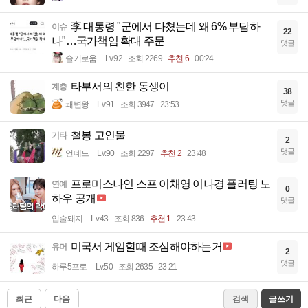
李 대통령 "군에서 다쳤는데 왜 6% 부담하
이슈
22
나"…국가책임 확대 주문
댓글
슬기로움
Lv.92
조회 2269
추천 6
00:24
타부서의 친한 동생이
계층
38
댓글
쾌변왕
Lv.91
조회 3947
23:53
철봉 고인물
기타
2
댓글
언데드
Lv.90
조회 2297
추천 2
23:48
프로미스나인 스프 이채영 이나경 플러팅 노
연예
0
하우 공개
댓글
입술돼지
Lv.43
조회 836
추천 1
23:43
미국서 게임할때 조심해야하는거
유머
2
댓글
하루5프로
Lv.50
조회 2635
23:21
최근
다음
검색
글쓰기