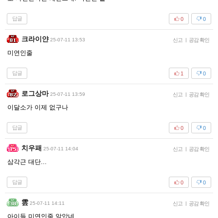
답글
0
0
크라이얀
25-07-11 13:53
신고
|
공감 확인
미연인줄
답글
1
0
로그상마
25-07-11 13:59
신고
|
공감 확인
이달소가 이제 없구나
답글
0
0
치우패
25-07-11 14:04
신고
|
공감 확인
삼각근 대단...
답글
0
0
雲
25-07-11 14:11
신고
|
공감 확인
아이들 미연인줄 알았네