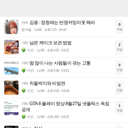
김용 : 정청래는 반명커밍아웃 해라
이슈
0
댓글
윤석렬
Lv.65
조회 115
04:42
남은 케이크 보관 방법
기타
2
댓글
치킨
Lv.99
조회 415
04:22
땀 많이 나는 사람들이 겪는 고통
기타
0
댓글
치킨
Lv.99
조회 536
04:21
차돌박이와 비빔면
기타
0
댓글
치킨
Lv.99
조회 416
04:18
GTA 6 플레이 영상 8월27일 넷플릭스 독점
기타
1
공개
댓글
치킨
Lv.99
조회 363
04:15