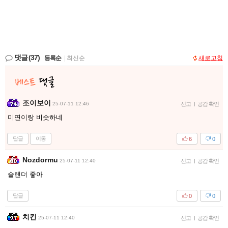
댓글
(37)
등록순
|
최신순
새로고침
조이보이
25-07-11 12:46
신고
|
공감 확인
미연이랑 비슷하네
답글
이동
6
0
Nozdormu
25-07-11 12:40
신고
|
공감 확인
슬랜더 좋아
답글
0
0
치킨
25-07-11 12:40
신고
|
공감 확인