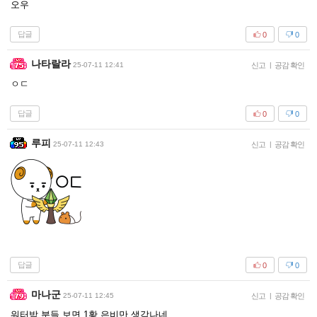
오우
답글
0
0
나타랄라
25-07-11 12:41
신고
|
공감 확인
ㅇㄷ
답글
0
0
루피
25-07-11 12:43
신고
|
공감 확인
답글
0
0
마나군
25-07-11 12:45
신고
|
공감 확인
워터밤 분들 보면 1황 은비만 생각나네....