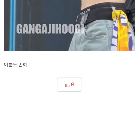
이분도 존예
9