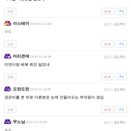
답글
0
0
아스테아
25-07-11 14:29
신고
|
공감 확인
ㅇㄷ
답글
0
0
머리큰애
25-07-11 14:49
신고
|
공감 확인
미연이랑 베복 희진 닮았내
답글
0
0
도란도란
25-07-11 14:55
신고
|
공감 확인
권은비를 본 뒤로 다른분은 눈에 안들어오는 부작용이 생김
답글
0
0
무노님
25-07-11 15:43
신고
|
공감 확인
ㅇㄷ