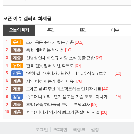
오픈 이슈 갤러리 화제글
오늘의 화제
주간
월간
이슈
1
유머
[102]
조카 용돈 주다가 뺏은 삼촌
2
계층
[16]
축협 개혁하는 박지성
3
계층
[29]
신남성연대 배인규 사망 소식 댓글 근황
4
유머
[37]
한복 잘못 입혀 보낸 학부모
5
감동
[10]
“인형 같은 아이가 가라앉는데”…수심 3m 호수 뛰어든 60대 의인
6
계층
[76]
지역 비하 하는게 웃긴 이유.
7
계층
[44]
드래곤볼 40주년 리스펙트하는 만화작가들
8
감동
[15]
슥오더니 촤악.. 연기 뚫고는 가슴 툭툭.. 지나가던 아재의 정체
9
계층
[59]
후방)요즘 하나둘씩 보이는 투명의자
10
계층
[28]
ㅇㅎ) 나이키 역사상 최고의 품질이던 시절
로그인
PC화면
퀵링크
설정