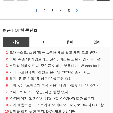
1
2
3
4
5
최근 HOT한 콘텐츠
게임
IT
유머
연예
1
드래곤소드, 스팀 '압긍'…축하 댓글 달고 게임 코드 받자!
2
이번 주 출시! 게임프리크 신작, '비스트 오브 리인카네이션'
3
스텔라 블레이드 새 주인공 이비가 부릅니다, 'Wanna be in LOVE' 뮤비 공개
4
가레나·포켓페어, ‘팰월드 온라인’ 2026년 출시 예고
5
웹젠, 뮤 IP 신작 '뮤 테오스' 상표권 출원
6
디바 잇는 '오버워치 한국 영웅', 메카 파일럿 디몬 나온다
7
소니 “PS 디스크 중단, 사업 영향 없다”
8
‘아키에이지 S: 자유의 해협’ PC MMORPG로 개발한다
9
미리 체험하는 '아스트라에 오라티오'...NC, 8/19부터 CBT 참가자 모집
10
갈피를 잡지 못한 젠지, DK에게도 0:2 패배