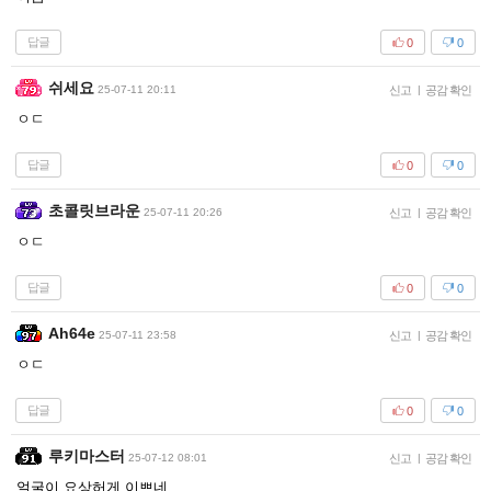
답글
0
0
쉬세요
25-07-11 20:11
신고
|
공감 확인
ㅇㄷ
답글
0
0
초콜릿브라운
25-07-11 20:26
신고
|
공감 확인
ㅇㄷ
답글
0
0
Ah64e
25-07-11 23:58
신고
|
공감 확인
ㅇㄷ
답글
0
0
루키마스터
25-07-12 08:01
신고
|
공감 확인
얼굴이 요상허게 이쁘네