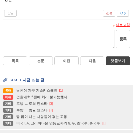
ㅇㄷ
답글
0
0
새로고침
등록
목록
본문
이전
다음
댓글보기
ㅇㅇㄱ 지금 뜨는 글
남친이 자꾸 기습키스해요
[1]
유머
검찰개혁 5월에 처리 불가능했다
이슈
후방 ㅡ 도희 인스타
[3]
기타
후방 ㅡ 빵귤 인스타
[1]
기타
땀 많이 나는 사람들이 겪는 고통
기타
미국 LA, 코리아타운 명동교자의 만두, 칼국수, 콩국수
[1]
기타