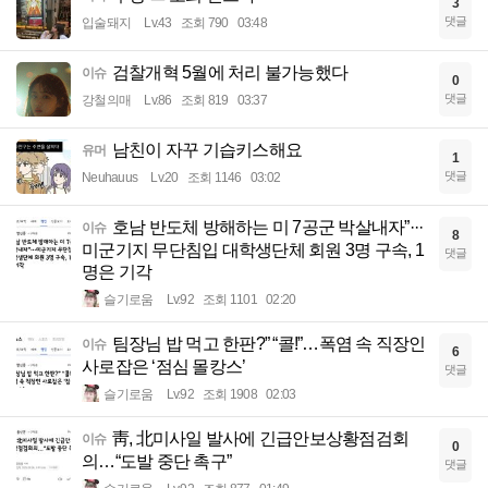
3
댓글
입술돼지
Lv.43
조회 790
03:48
검찰개혁 5월에 처리 불가능했다
이슈
0
댓글
강철의매
Lv.86
조회 819
03:37
남친이 자꾸 기습키스해요
유머
1
댓글
Neuhauus
Lv.20
조회 1146
03:02
호남 반도체 방해하는 미 7공군 박살내자”···
이슈
8
미군기지 무단침입 대학생단체 회원 3명 구속, 1
댓글
명은 기각
슬기로움
Lv.92
조회 1101
02:20
팀장님 밥 먹고 한판?” “콜!”…폭염 속 직장인
이슈
6
사로잡은 ‘점심 몰캉스’
댓글
슬기로움
Lv.92
조회 1908
02:03
靑, 北미사일 발사에 긴급안보상황점검회
이슈
0
의…“도발 중단 촉구”
댓글