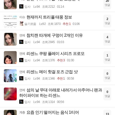
20
댓글
입사
Lv.94
조회 2212
01:14
현재까지 트리플 태풍 정보
이슈
2
댓글
슬기로움
Lv.92
조회 1870
추천 1
01:06
참치캔 따개에 구멍이 2개인 이유
연예
4
댓글
입사
Lv.94
조회 2845
01:03
리센느 쿠팡 플레이 시리즈 프로모
연예
1
댓글
입사
Lv.94
조회 1376
추천 3
01:00
리센느 메이 핫걸 포즈 근접 샷
연예
0
댓글
입사
Lv.94
조회 1346
추천 1
00:58
섬의 날 무대 아래로 내려가서 아주머니 팬과
연예
0
하이파이브 하는 리센느
댓글
입사
Lv.94
조회 1314
00:56
요즘 인기 떨어지는 음식 1티어
계층
13