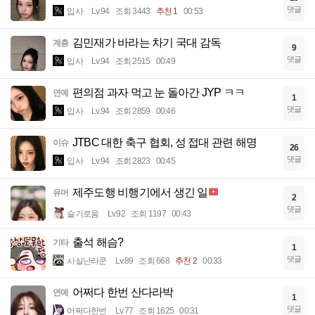
댓글
입사
Lv.94
조회 3443
추천 1
00:53
김민재가 바라는 차기 국대 감독
계층
9
댓글
입사
Lv.94
조회 2515
00:49
편의점 과자 먹고 눈 돌아간 JYP ㅋㅋ
연예
1
댓글
입사
Lv.94
조회 2859
00:46
JTBC 대한 축구 협회, 성 접대 관련 해명
이슈
26
댓글
입사
Lv.94
조회 2823
00:45
제주도행 비행기에서 생긴 일
유머
2
댓글
슬기로움
Lv.92
조회 1197
00:43
출석 해슴?
기타
1
댓글
사실난라쿤
Lv.89
조회 668
추천 2
00:33
어쩌다 한번 산다라박
연예
1
댓글
어쩌다한번
Lv.77
조회 1625
00:31