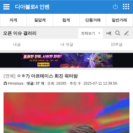
디아블로4
인벤
자게
질답게
팁게
단품거래
일반거래
오픈 이슈 갤러리
전체보기
공
검
글
지
색
내글
내 댓글
10추글
on/off
쓰
기
[연예]
ㅇㅎ?) 아르테미스 희진 워터밤
Himalaya
댓글: 37 개
조회:
16285
추천:
9
2025-07-11 12:38:56