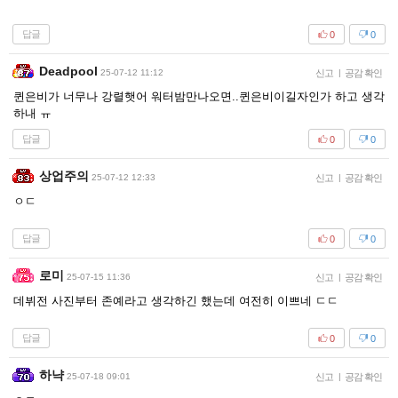
답글
0
0
Deadpool
25-07-12 11:12
신고
|
공감 확인
퀸은비가 너무나 강렬햇어 워터밤만나오면..퀸은비이길자인가 하고 생각
하내 ㅠ
답글
0
0
상업주의
25-07-12 12:33
신고
|
공감 확인
ㅇㄷ
답글
0
0
로미
25-07-15 11:36
신고
|
공감 확인
데뷔전 사진부터 존예라고 생각하긴 했는데 여전히 이쁘네 ㄷㄷ
답글
0
0
하냑
25-07-18 09:01
신고
|
공감 확인