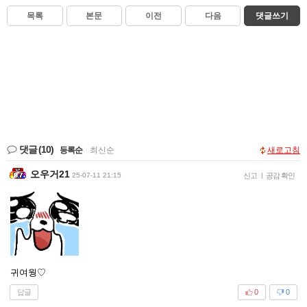
목록
본문
이전
다음
댓글쓰기
댓글
(10)
등록순
|
최신순
새로고침
오우거21
25-07-11 21:15
신고
|
공감 확인
귀여웡♡
답글
0
0