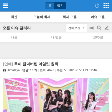
홈
웹진
최신
오늘의 화제
화제 모음
이슈 모음
오픈 이슈 갤러리
전체보기
공
검
글
지
색
내글
내 댓글
10추글
on/off
쓰
기
[연예]
목이 잠겨버린 아일릿 원희
Himalaya
댓글: 10 개
조회:
4673
추천:
5
2025-07-11 21:12:46