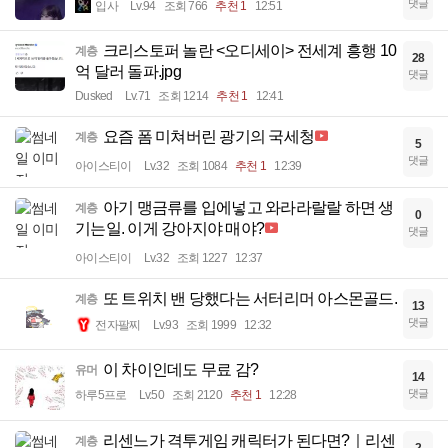
댓글
입사
Lv.94
조회 766
추천 1
12:51
크리스토퍼 놀란 <오디세이> 전세계 흥행 10
계층
28
억 달러 돌파.jpg
댓글
Dusked
Lv.71
조회 1214
추천 1
12:41
요즘 폼 미쳐버린 광기의 국세청
계층
5
댓글
아이스티이
Lv.32
조회 1084
추천 1
12:39
아기 맹금류를 입에넣고 와라라랄랄 하면 생
계층
0
기는일. 이게 강아지야 매야?
댓글
아이스티이
Lv.32
조회 1227
12:37
또 트위치 밴 당했다는 서터리머 아스몬골드.
계층
13
댓글
전자팔찌
Lv.93
조회 1999
12:32
이 차이인데도 무료 감?
유머
14
댓글
하루5프로
Lv.50
조회 2120
추천 1
12:28
리센느가 격투게임 캐릭터가 된다면?｜리센
계층
2