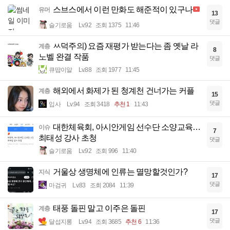
스브스에서 이런 만화도 해준적이 있구나
유머
13
댓글
슬기로움
Lv.92
조회 1375
11:46
ㅆ덕주의) 요즘 재평가 받는다는 좀 옛날 라
계층
8
노벨 완결 작품
댓글
큐땁이알
Lv.88
조회 1977
11:45
해외에서 화제가 된 청계천 건너가는 커플
계층
15
댓글
입사
Lv.94
조회 3418
추천 1
11:43
대한체육회, 아시안게임 선수단 소양교육…
이슈
7
최태성 강사 초청
댓글
슬기로움
Lv.92
조회 996
11:40
거울상 생명체에 인류는 멸망할것인가?
지식
17
댓글
마검귀
Lv.83
조회 2084
11:39
태풍 돌핀 말고 이주은 돌핀
계층
17
댓글
달섭지롱
Lv.94
조회 3685
추천 6
11:36