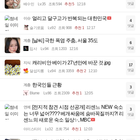
댓글
배수민
Lv.35
조회 594
추천 5
12:18
얼리고 달구고가 반복되는 대한민국
이슈
4
댓글
슬기로움
Lv.92
조회 908
추천 1
12:17
[날씨] 극한 폭염 주춤, 서울 35도
계층
6
댓글
입사
Lv.94
조회 1203
12:16
캐리비안 베이가 27년만에 바꾼 것.jpg
지식
17
댓글
달섭지롱
Lv.94
조회 3359
추천 2
12:10
한국인들 근황
계층
3
댓글
Blume
Lv.86
조회 2309
추천 1
12:05
[전지적 참견 시점 선공개] 리센느 NEW 숙소
연예
3
는 너무 넓어???? 베개싸움에 숨바꼭질까지?! 리
댓글
센느의 새로운 숙소 일상✨, MBC
아이스티이
Lv.32
조회 754
추천 1
12:03