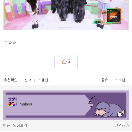
ㄱㅇㅇ
5
추천확인
신고
스팸신고
공유
스크랩
인벤러
Himalaya
메뉴
인장보기
EXP 77%