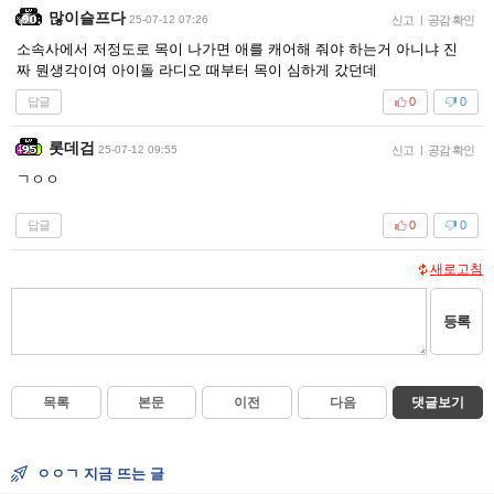
많이슬프다
25-07-12 07:26
신고
|
공감 확인
소속사에서 저정도로 목이 나가면 애를 캐어해 줘야 하는거 아니냐 진
짜 뭔생각이여 아이돌 라디오 때부터 목이 심하게 갔던데
답글
0
0
롯데검
25-07-12 09:55
신고
|
공감 확인
ㄱㅇㅇ
답글
0
0
새로고침
등록
목록
본문
이전
다음
댓글보기
ㅇㅇㄱ 지금 뜨는 글