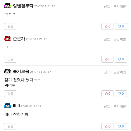
잉벤검무딱
25-07-11 21:16
신고
|
공감 확인
ㄱㅇㅇ
답글
0
0
존문가
25-07-11 21:17
신고
|
공감 확인
ㅋㅋ
답글
0
0
슬기로움
25-07-11 21:17
신고
|
공감 확인
감기 걸렸나 했다ㅋㅋ
귀여웡
답글
0
0
Ililli
25-07-11 21:19
신고
|
공감 확인
애리 착한거봐
답글
0
0