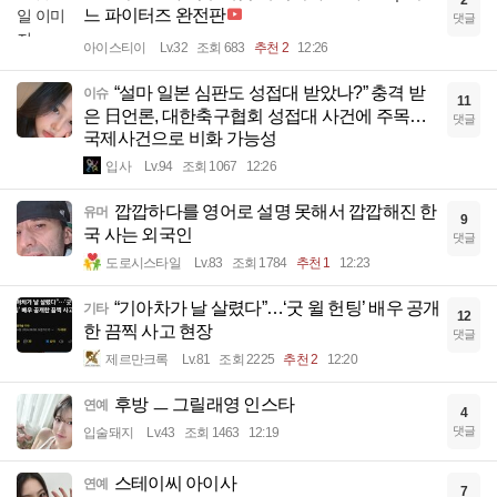
느 파이터즈 완전판
댓글
아이스티이
Lv.32
조회 683
추천 2
12:26
“설마 일본 심판도 성접대 받았나?” 충격 받
이슈
11
은 日언론, 대한축구협회 성접대 사건에 주목…
댓글
국제사건으로 비화 가능성
입사
Lv.94
조회 1067
12:26
깝깝하다를 영어로 설명 못해서 깝깝해진 한
유머
9
국 사는 외국인
댓글
도로시스타일
Lv.83
조회 1784
추천 1
12:23
“기아차가 날 살렸다”…‘굿 윌 헌팅’ 배우 공개
기타
12
한 끔찍 사고 현장
댓글
제르만크록
Lv.81
조회 2225
추천 2
12:20
후방 ㅡ 그릴래영 인스타
연예
4
댓글
입술돼지
Lv.43
조회 1463
12:19
스테이씨 아이사
연예
7