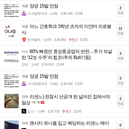
양궁 15발 만점
계층
2
댓글
닉네임해야대
Lv.82
조회 445
13:09
어느 간호학과 3학년 츠자의 미얀마 의료봉
계층
11
사.
댓글
전자팔찌
Lv.93
조회 991
추천 2
13:05
60% 빠졌던 효성중공업의 반전…주가 되살
이슈
3
린 ‘12조 수주’의 힘 [이주의 Bull기둥]
댓글
균터
Lv.42
조회 626
13:04
양궁 15발 만점
계층
2
댓글
닉네임해야대
Lv.82
조회 640
13:02
리센느) 전참시 선공개 된 넓어진 집에서의
연예
2
일상 ㅋㅋ
댓글
입사
Lv.94
조회 702
추천 1
12:56
맨시티 유니폼 입고 헤딩하는 리센느 메이
연예
0