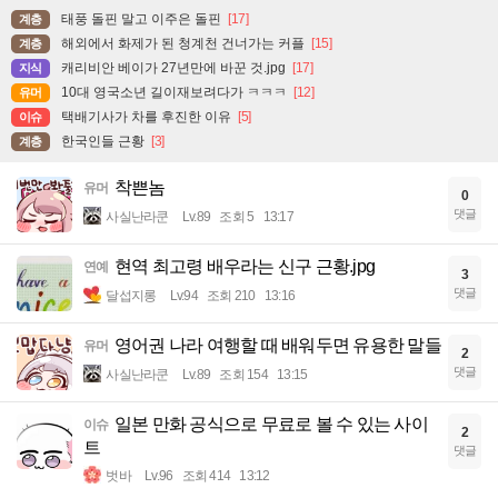
태풍 돌핀 말고 이주은 돌핀
[17]
계층
해외에서 화제가 된 청계천 건너가는 커플
[15]
계층
캐리비안 베이가 27년만에 바꾼 것.jpg
[17]
지식
10대 영국소년 길이재보려다가 ㅋㅋㅋ
[12]
유머
택배기사가 차를 후진한 이유
[5]
이슈
한국인들 근황
[3]
계층
착쁜놈
유머
0
댓글
사실난라쿤
Lv.89
조회 5
13:17
현역 최고령 배우라는 신구 근황.jpg
연예
3
댓글
달섭지롱
Lv.94
조회 210
13:16
영어권 나라 여행할 때 배워두면 유용한 말들
유머
2
댓글
사실난라쿤
Lv.89
조회 154
13:15
일본 만화 공식으로 무료로 볼 수 있는 사이
이슈
2
트
댓글
벗바
Lv.96
조회 414
13:12