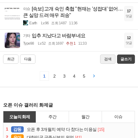
[속보] 고개 숙인 축협 "현재는 '성접대' 없어…
이슈
17
큰 실망 드려 매우 죄송"
댓글
Earth
Lv.96
조회 1487
11:36
입추 지났다고 바람부네요
기타
12
댓글
Type98
Lv.52
조회 1697
추천 1
11:33
최근
다음
검색
글쓰기
1
2
3
4
5
오픈 이슈 갤러리 화제글
오늘의 화제
주간
월간
이슈
1
감동
[15]
오픈 후 3개월치 예약 다 찼다는 미용실
2
유머
[41]
대한민국 군종신부의 위엄