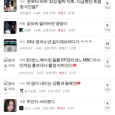
'폰부터 바꿔' 32강 탈락 직후.. 다급했던 축협
이슈
6
'증거인멸?'
댓글
작두콩차
Lv.84
조회 1750
추천 2
11:59
공포에 얼어버린 댕댕이
계층
6
댓글
Earth
Lv.96
조회 1615
추천 2
11:59
10대 영국소년 길이재보려다가 ㅋㅋㅋ
유머
12
댓글
슈퍼차지z
Lv.45
조회 2535
추천 1
11:59
[리센느 메이킹 필름 EP.2] 리센느 MBC 아시
연예
2
안게임 홍보대사 촬영 비하인드
댓글
아이스티이
Lv.32
조회 553
추천 1
11:57
비 많이 내리는 강릉과 동해안
이슈
3
댓글
슬기로움
Lv.92
조회 1221
11:52
주인이 사라졌다
계층
4
댓글
입사
Lv.94
조회 1654
추천 4
11:47