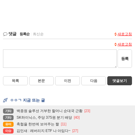
댓글
등록순
|
최신순
새로고침
새로고침
등록
목록
본문
이전
다음
댓글보기
ㅇㅇㄱ 지금 뜨는 글
백종원 솔루션 거부한 할머니 순대국 근황
[23]
기타
SK하이닉스, 주당 375원 분기 배당
[40]
기타
축협을 한번에 보여주는 짤
[11]
유머
김민새 : 레버리지 ETF 나 아임다~
[27]
이슈