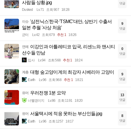
사람들 상황.jpg
댓글
Dusked
Lv.71
조회 907
18:28
'삼전닉스'한국·'TSMC'대만, 상반기 수출서
이슈
9
일본 추월 '사상 처음'
댓글
균터
Lv.42
조회 679
추천 1
18:26
이강인과 아틀레티코 입국, 리센느와 맨시티
연예
0
선수들 만남
댓글
입사
Lv.94
조회 568
추천 1
18:24
대형 숲고양이계의 최강자 시베리아 고양이
계층
9
댓글
Earth
Lv.96
조회 968
추천 1
18:21
우러전쟁 1분 요약
유머
13
댓글
너빨갱이지
Lv.86
조회 1191
18:20
서울택시에 적응 못하는 부산인들.jpg
유머
8
댓글
Earth
Lv.96
조회 1257
18:17