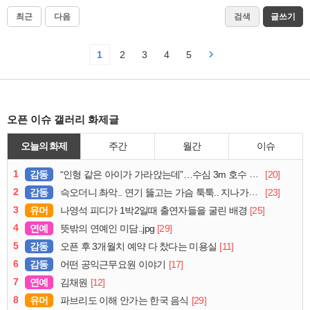
최근
다음
검색
글쓰기
1
2
3
4
5
오픈 이슈 갤러리 화제글
오늘의 화제
주간
월간
이슈
1
감동
[20]
“인형 같은 아이가 가라앉는데”…수심 3m 호수 뛰어든 60대 의인
2
감동
[23]
슥오더니 촤악.. 연기 뚫고는 가슴 툭툭.. 지나가던 아재의 정체
3
유머
[25]
나영석 피디가 1박2일때 출연자들을 굴린 배경
4
연예
[29]
뜻밖의 연예인 미담..jpg
5
감동
[11]
오픈 후 3개월치 예약 다 찼다는 미용실
6
감동
[17]
어떤 공익근무요원 이야기
7
연예
[12]
김채원
8
유머
[29]
파브리도 이해 안가는 한국 음식