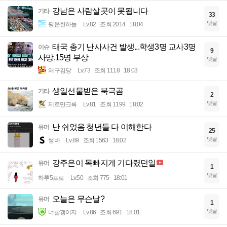
강남은 사람살곳이 못됩니다
기타
33
댓글
평온한하늘
Lv.82
조회 2014
18:04
태국 총기 난사사건 발생...학생3명 교사3명
이슈
9
사망,15명 부상
댓글
왜구김당
Lv.73
조회 1118
18:03
생일선물받은 북극곰
기타
2
댓글
제르만크록
Lv.81
조회 1199
18:02
난 쉬었음 청년들 다 이해한다
유머
25
댓글
썽바
Lv.89
조회 1563
18:02
강주은이 목빠지게 기다렸던일
유머
1
댓글
하루5프로
Lv.50
조회 775
18:01
오늘은 무슨날?
유머
1
댓글
너빨갱이지
Lv.86
조회 691
18:01