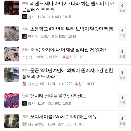
리센느 제나 아니이~ 따라 하는 맨시티 니코
연예
0
곤잘레스 ㅋㅋㅋ
댓글
입사
Lv.94
조회 600
18:15
초등학교 4학년 때부터 보법이 달랏던 빽햄
기타
5
댓글
옆사마
Lv.87
조회 1083
18:14
ㅇㅎ) 자기야 나 어제랑 달라진 거 없어?
기타
9
댓글
스팀팩
Lv.88
조회 1791
추천 1
18:12
준공 약 1년여만에 외벽이 뜯어져나간 인천
기타
9
송도의 어느 아파트
댓글
제르만크록
Lv.81
조회 1278
추천 1
18:11
맨시티 선수들을 만난 리센느
연예
1
댓글
입사
Lv.94
조회 902
18:08
오디세이를 IMAX로 봐야하는 이유
유머
8
댓글
낭만블루스
Lv.91
조회 1616
18:05