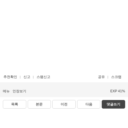
추천확인
신고
스팸신고
공유
스크랩
메뉴
인장보기
EXP 41%
목록
본문
이전
다음
댓글쓰기