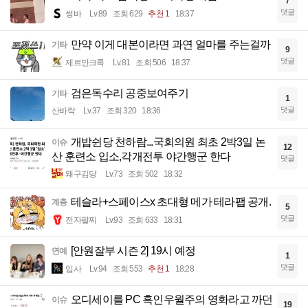
7
댓글
썽바
Lv.89
조회 629
추천 1
18:37
만약 이게 대본이라면 과연 얼마를 주는걸까
기타
9
댓글
제르만크록
Lv.81
조회 506
18:37
검은독수리 공중보여주기
기타
1
댓글
산바락
Lv.37
조회 320
18:36
개밥쉰당 천하람...국회의원 최초 2박3일 논
이슈
12
산 훈련소 입소,각개전투 야간행군 한다
댓글
왜구김당
Lv.73
조회 502
18:32
테슬라+스페이스x 초대형 메가 테라팹 공개.
계층
5
댓글
전자팔찌
Lv.93
조회 633
18:31
[안원잘부 시즌 2] 19시 예정
연예
1
댓글
입사
Lv.94
조회 553
추천 1
18:28
오디세이를 PC 흑인우월주의 영화라고 까던
이슈
19