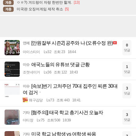
ㅇㅎ?) 겨드랑이 자랑 한번만 할게.
[13]
계층
미국판 오징어게임 제작 취소
[5]
계층
[안원잘부 시즌2] 공주와 나 (오류수정 완)
연예
0
댓글
아이스티이
Lv.32
조회 23
18:44
애국노들의 유튜브 댓글 근황
이슈
1
댓글
조졋네이거
Lv.36
조회 122
18:43
[속보]변기 고처주던 70대 집주인 찌른 30대
이슈
3
여 검거ㆍ
댓글
왜구김당
Lv.73
조회 443
18:41
[혐주의]] 태국 학교 총기사건 오늘자
기타
3
댓글
더티장
Lv.75
조회 508
18:39
미국 학교 남학생 vs 여학생 싸움
기타