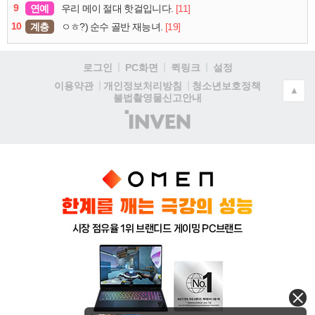
9
연예
[11]
우리 메이 절대 핫걸입니다.
10
계층
[19]
ㅇㅎ?) 순수 골반 재능녀.
로그인
PC화면
퀵링크
설정
청소년보호정책
이용약관
개인정보처리방침
▲
불법촬영물신고안내
(주)
인
벤