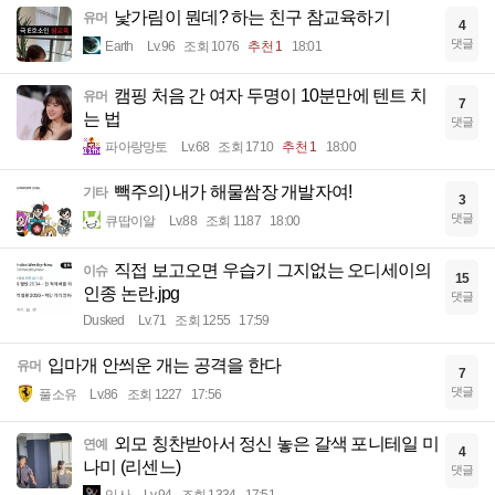
낯가림이 뭔데? 하는 친구 참교육하기
유머
4
댓글
Earth
Lv.96
조회 1076
추천 1
18:01
캠핑 처음 간 여자 두명이 10분만에 텐트 치
유머
7
는 법
댓글
파아랑망토
Lv.68
조회 1710
추천 1
18:00
빽주의) 내가 해물쌈장 개발자여!
기타
3
댓글
큐땁이알
Lv.88
조회 1187
18:00
직접 보고오면 우습기 그지없는 오디세이의
이슈
15
인종 논란.jpg
댓글
Dusked
Lv.71
조회 1255
17:59
입마개 안씌운 개는 공격을 한다
유머
7
댓글
풀소유
Lv.86
조회 1227
17:56
외모 칭찬받아서 정신 놓은 갈색 포니테일 미
연예
4
나미 (리센느)
댓글