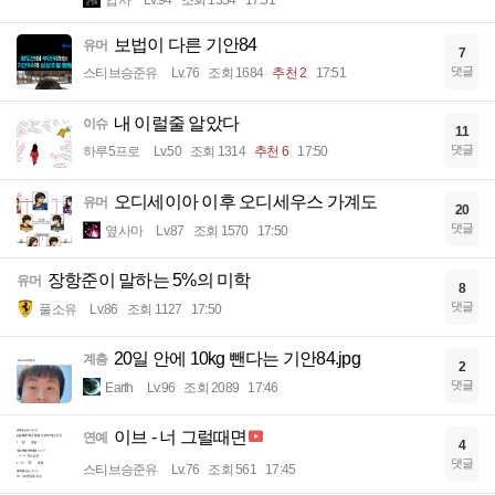
입사
Lv.94
조회 1334
17:51
보법이 다른 기안84
유머
7
댓글
스티브승준유
Lv.76
조회 1684
추천 2
17:51
내 이럴줄 알았다
이슈
11
댓글
하루5프로
Lv.50
조회 1314
추천 6
17:50
오디세이아 이후 오디세우스 가계도
유머
20
댓글
옆사마
Lv.87
조회 1570
17:50
장항준이 말하는 5%의 미학
유머
8
댓글
풀소유
Lv.86
조회 1127
17:50
20일 안에 10kg 뺀다는 기안84.jpg
계층
2
댓글
Earth
Lv.96
조회 2089
17:46
이브 - 너 그럴때면
연예
4
댓글
스티브승준유
Lv.76
조회 561
17:45