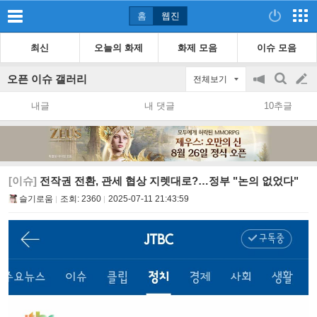
홈
웹진
최신
오늘의 화제
화제 모음
이슈 모음
오픈 이슈 갤러리
전체보기
공
검
글
지
색
내글
내 댓글
10추글
on/off
쓰
기
[이슈]
전작권 전환, 관세 협상 지렛대로?…정부 "논의 없었다"
슬기로움
조회:
2360
2025-07-11 21:43:59