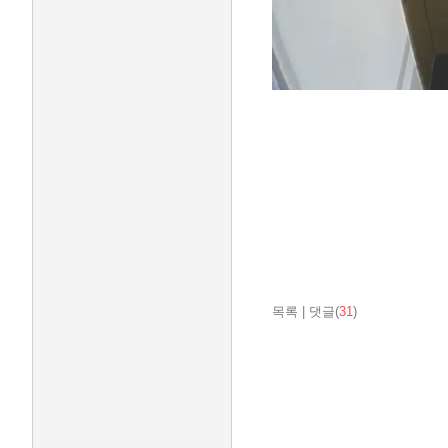
목록
|
댓글(
31
)