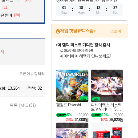
사전 계정 연동 종료까지 남은 시간
문
[31]
01
18
12
36
Days
Hours
Min
Sec
 유튜버
[30]
게임 핫딜 (PC/스팀)
스토어+
더 렐릭 퍼스트 가디언 정식 출시
설화x하드코어 액션!
18]
네이버페이 혜택과 만나보세요!
인벤게임즈 8월 특별 할인!
드래곤소드: 어웨이크닝 입점!
문명 7 특별 할인!
마블 투혼 파이팅 소울즈 정식출시!
귀무자: 검의 길 예약 판매 중!
비스트 오브 리인카네이션 정식 출시!
커세어 코브 출시 기념 할인!
베데스다 40주년 기념 할인 중!
캡콤 프렌차이즈 할인 진행 중!
캡콤 일부 상품 상시 할인
스타워즈 은하계 레이서
로블록스 기프트 카드 공식 입점
인기 퍼블리셔 모음!
스팀으로 만나는 드래곤소드!
조선&고려 DLC 출시 예정
마블 히어로 총 출동&화려한 격투!
10% 할인과
게임프릭 신작 IP
해적'섬'을 발전시키자!
베데스다의 명작들을
몬헌, 바하 등 인기 IP를
몬헌 와일즈 & 드래곤즈 도그마2
인벤게임즈에서 10% 추가 적립
Robux를 가장 안전하고
최대 90% 할인가를 만나보세요!
네이버혜택과 함께 만나보세요!
50%할인&추가 적립까지!
네이버 포인트 혜택까지!
이니&베니 혜택까지!
네이버 혜택가와 함께 예약하세요!
할인&네이버혜택으로 만나보세요!
40주년 프로모션으로 만나보세요!
할인가에 만나보세요!
일부 에디션 상시 할인!
혜택으로 예약 판매 중
편안하게 충전하세요
오픈이슈갤러리
조회:
13,264
추천:
32
팰월드 Palworld
디제이맥스 리스펙
목록
|
댓글(
31
)
트 V V 리버티 5 팩
DJMAX RESPECT
5%
32,000
12%
29,800
V V Liberty 5 Pack D
25%
24,000원
10%
26,820원
LC