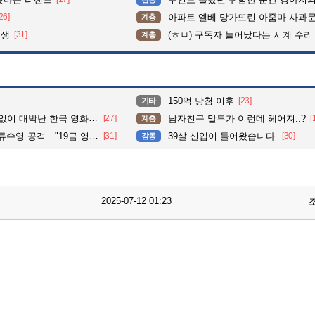
26]
아파트 엘베 망가뜨린 아줌마 사과
계층
대생
[31]
(ㅎㅂ) 구독자 늘어났다는 시계 수리
계층
150억 당첨 이후
[23]
기타
 대박난 한국 영화 근황
[27]
남자친구 말투가 이런데 헤어져..?
[
계층
공격…"19금 영화 또 찍어라"
[31]
39살 신입이 들어왔습니다.
[30]
감동
2025-07-12 01:23