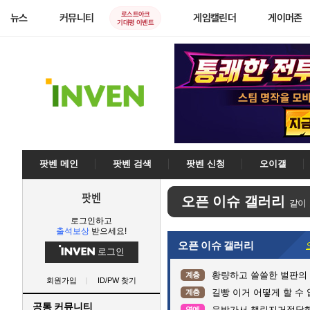
로스트아크
뉴스
커뮤니티
게임캘린더
게이머존
기대평 이벤트
팟벤 메인
팟벤 검색
팟벤 신청
오이갤
팟벤
오픈 이슈 갤러리
같이
로그인하고
출석보상
받으세요!
오픈 이슈 갤러리
로그인
황량하고 쓸쓸한 벌판의 어
계층
회원가입
ID/PW 찾기
길빵 이거 어떻게 할 수 
계층
공통 커뮤니티
음방가서 챌린지거절당
연예