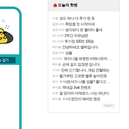
오늘의 핫벤
코드 하나 더 추가 된 듯
이환
족망겜 또 시작이네
검은사막
생각보다 옷 퀄리티 좋네
검은사막
2주간 자유남편
리니지M
투기장 100전 100승
리니지M
안녕하세요 별찌입니다.
메이플
성불
검은사막
트리니엘 유명한 비매너유저 발견 ㅋㅋㅋㅋ
아이온2
순애 길드 입장문 입니다.
메이플
진짜 신기합니다. 게임 안할때는
디아4
벨가부턴 고코랜 밸류 높아진듯
로아
ㅇㅂ)포셔가 나벨 성불? 좋다고 생각하는 직업
로아
역대급 Joat 컨텐츠
메이플
잘 있어라 아제로스. 나는 떠난다.
와우
ㅇㅂ) 장인이 돼버린 청묘
메이플
더보기+