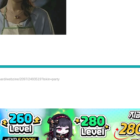
board/webzine/2097/2493519?iskin=party