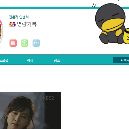
전문가 인벤러
명량거북
프로필
랭킹
칭호