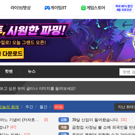
최대 90% 할인
라이브/영상
게이밍/IT
게임스토어
8월 프로모션
핫벤
뉴스
 보고 싶은 유머 글이나 이미지를 올려보세요!
오늘의 화제
주간
월간
이슈
지난 화제
느 기념비 (카자흐스탄)
[3]
39살 신입이 들어왔습니다.
[31]
감동
없나?
[47]
곱창집 사장님 불 쇼에 외국인들 반
계층
했다는 리센느
[17]
주인도 몰랐던 위험한 순간 강아지의 놀
감동