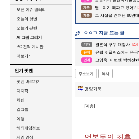
딸...여기 왜파고 있어?
[
계층
오픈 이슈 갤러리
그 시절을 견뎌낸 80년
계층
오늘의 핫벤
오늘의 팟벤
ㅇㅇㄱ 지금 뜨는 글
AI 그림 그리기
결혼식 구두 대참사
[26]
기타
PC 견적 게시판
유럽 넷플릭스에서 뜬금없이
유머
더보기
고영욱, 이번엔 박하선♥류수영 
연예
인기 팟벤
주소보기
복사
팟벤 바로가기
명량거북
치지직
차벤
[계층]
걸그룹
여행
해외게임정보
엄복동의 최후
게임 영상