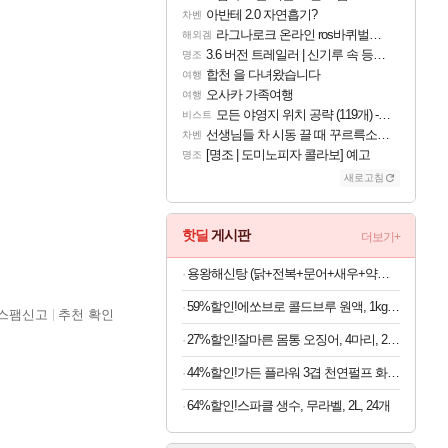
아반테 2.0 자연흡기?
차벤
라그나로크 온라인 ros바퀴벌레 증식이벤트
해외겜
3.6 버전 트레일러 | 신기루 속 등불 그림자, 속세에 깃든 검의 결심
명조
합천 을 다녀왔습니다
여행
오사카 가족여행
여행
모든 야영지 위치 공략 (119개) - 야영의 달인 도전과제
비스트
선생님들 차 시동 끌 때 꾸르륵소리나는데
차벤
[명조 | 도미노피자 콜라보] 예고
명조
새로고침
핫딜
게시판
더보기+
용왕해신탕 (닭+전복+문어+새우+약재) 3~4인분
59%할인!에쏘브로 콜드브루 원액, 1kg, 2개
스팸신고
추천 확인
27%할인!잘마른 몸통 오징어, 4마리, 200g, 1봉
44%할인!가든 플라워 3겹 천연펄프 화장지, 30cm, 30M, 30롤, 2팩
64%할인!스파클 생수, 무라벨, 2L, 24개