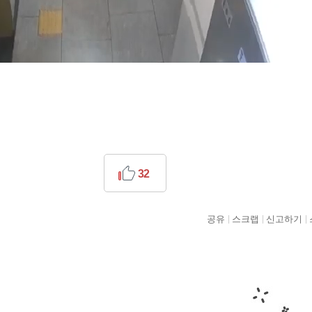
32
공유
스크랩
신고하기