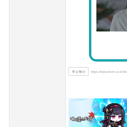
주소복사
https://www.inven.co.kr/