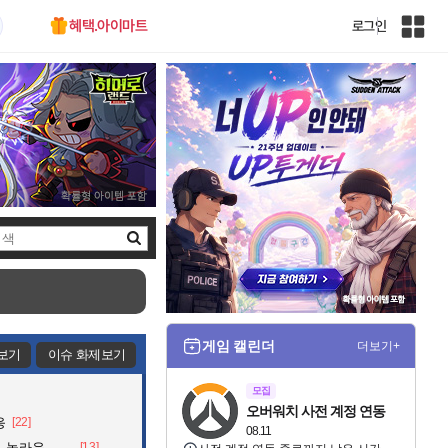
혜택.아이마트
로그인
인
벤
전
체
사
이
트
맵
검
색
게임 캘린더
더보기+
보기
이슈 화제보기
모집
오버워치 사전 계정 연동
응
[22]
08.11
라운 행동
[13]