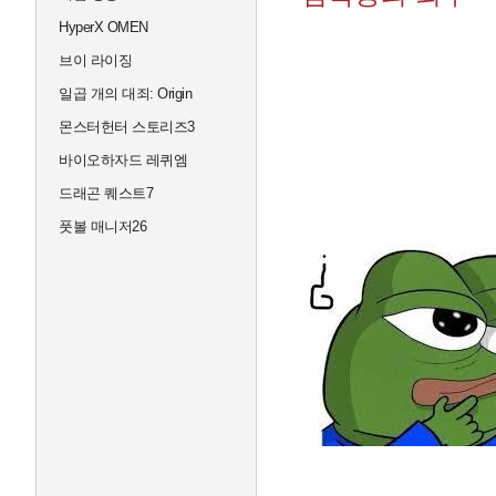
HyperX OMEN
브이 라이징
일곱 개의 대죄: Origin
몬스터헌터 스토리즈3
바이오하자드 레퀴엠
드래곤 퀘스트7
풋볼 매니저26