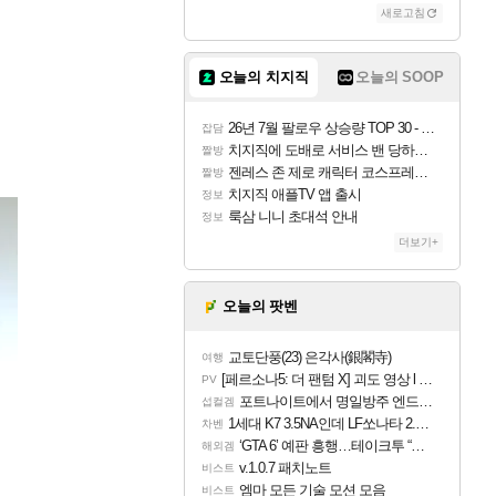
새로고침
오늘의 치지직
오늘의 SOOP
26년 7월 팔로우 상승량 TOP 30 - 월간 치지직
잡담
치지직에 도배로 서비스 밴 당하는 것도 있었군요
짤방
젠레스 존 제로 캐릭터 코스프레한 꽁주
짤방
치지직 애플TV 앱 출시
정보
룩삼 니니 초대석 안내
정보
더보기+
오늘의 팟벤
교토단풍(23) 은각사(銀閣寺)
여행
[페르소나5: 더 팬텀 X] 괴도 영상 l 타카마키 안·댄싱 스타
PV
포트나이트에서 명일방주 엔드필드 [펠리카] 판매 예정
섭컬겜
1세대 K7 3.5NA인데 LF쏘나타 2.0NA 기변하면 유류비 절약이 얼마나 될까요..?
차벤
‘GTA 6’ 예판 흥행…테이크투 “내부 예상 크게 넘어”
해외겜
v.1.0.7 패치노트
비스트
엠마 모든 기술 모션 모음
비스트