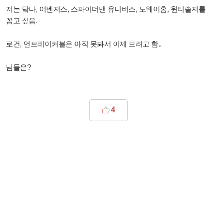
저는
닼나,
어벤져스, 스파이더맨 유니버스, 노웨이홈, 윈터솔져를
꼽고 싶음.
로건, 언브레이커블은 아직 못봐서 이제 보려고 함..
님들은?
4