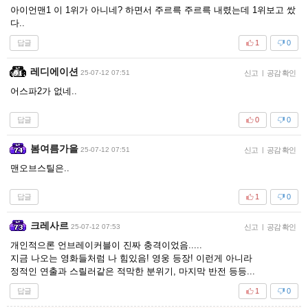
아이언맨1 이 1위가 아니네? 하면서 주르륵 주르륵 내렸는데 1위보고 쌌
다..
답글
1
0
레디에이션
25-07-12 07:51
신고
|
공감 확인
어스파2가 없네..
답글
0
0
봄여름가을
25-07-12 07:51
신고
|
공감 확인
맨오브스틸은..
답글
1
0
크레사르
25-07-12 07:53
신고
|
공감 확인
개인적으론 언브레이커블이 진짜 충격이었음.....
지금 나오는 영화들처럼 나 힘있음! 영웅 등장! 이런게 아니라
정적인 연출과 스릴러같은 적막한 분위기, 마지막 반전 등등...
답글
1
0