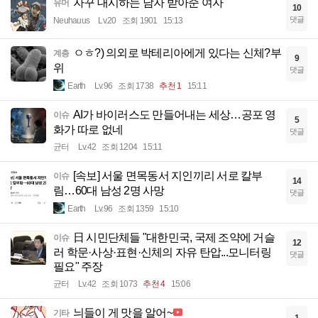
자꾸 대시하는 남자 받아준 여자
유머
10
댓글
Neuhauus
Lv.20
조회 1901
15:13
ㅇㅎ?) 의외로 박테리아에게 있다는 신체?부
계층
9
위
댓글
Earth
Lv.96
조회 1738
추천 1
15:11
AI가 바이러스도 만들어내는 세상…공포 영
이슈
5
화가 따로 없네
댓글
균터
Lv.42
조회 1204
15:11
[속보] 서울 면목동서 지인끼리 서로 칼부
이슈
14
림…60대 남성 2명 사망
댓글
Earth
Lv.96
조회 1359
15:10
日 시민단체들 "대한민국, 국제 조약에 거슬
이슈
12
러 학문·사상·표현·신체의 자유 탄압...모니터링
댓글
필요" 주장
균터
Lv.42
조회 1073
추천 4
15:06
늬들이 게 맛을 알어~
기타
1