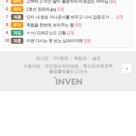
5
유머
[16]
고백하고 차인 딸이 불평하자 바로잡는 어머님
6
유머
[19]
1호선 장판파.jpg
7
계층
[17]
단지 내 방송 아나운서를 바꾸고 나서 집중도가 확 올라갔다는 한 아파트의 안내방송
8
유머
[15]
축협을 한번에 보여주는 짤
9
게임
[23]
ㅎㅂ) 드래곤소드 근황
10
계층
[19]
이젠 다시는 못 보는 삼파이더맨
로그인
PC화면
퀵링크
설정
청소년보호정책
이용약관
개인정보처리방침
▲
불법촬영물신고안내
(주)
인
벤