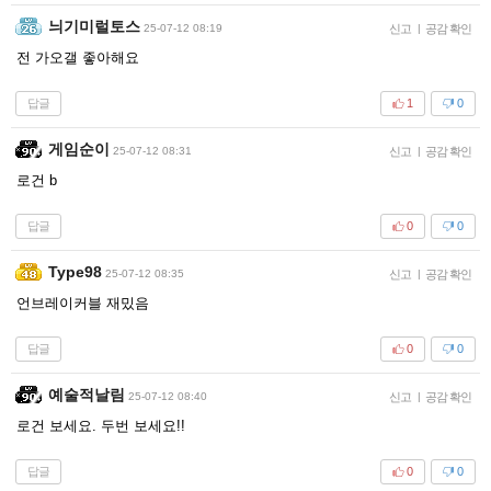
늬기미럴토스
25-07-12 08:19
신고
|
공감 확인
전 가오갤 좋아해요
답글
1
0
게임순이
25-07-12 08:31
신고
|
공감 확인
로건 b
답글
0
0
Type98
25-07-12 08:35
신고
|
공감 확인
언브레이커블 재밌음
답글
0
0
예술적날림
25-07-12 08:40
신고
|
공감 확인
로건 보세요. 두번 보세요!!
답글
0
0