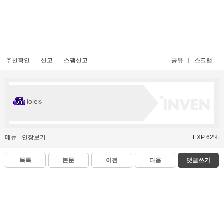
추천확인
신고
스팸신고
공유
스크랩
Ioleis
메뉴
인장보기
EXP 62%
목록
본문
이전
다음
댓글쓰기