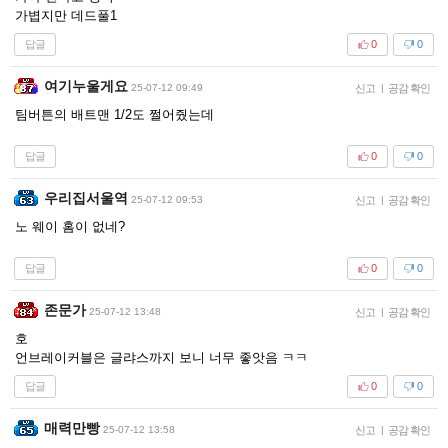
가볍지만 데드풀1
답글
0
0
여기누울게요
25-07-12 09:49
신고
|
공감 확인
팀버튼의 배트맨 1/2도 쩔어줬는데
답글
0
0
우리집서울역
25-07-12 09:53
신고
|
공감 확인
노 웨이 홈이 없네?
답글
0
0
존문가
25-07-12 13:48
신고
|
공감 확인
호
언브레이커블은 글랴스까지 보니 너무 좋앗음 ㅋㅋ
답글
0
0
매력만빵
25-07-12 13:58
신고
|
공감 확인