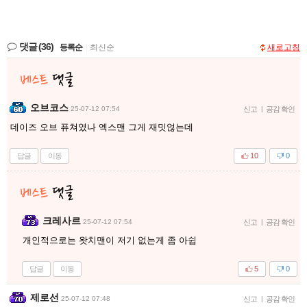
댓글
(36)
등록순
|
최신순
새로고침
오브코스
25-07-12 07:54
신고
|
공감 확인
데이즈 오브 퓨쳐였나 엑스맨 그게 재밋얺는데
답글
이동
10
0
크레사르
25-07-12 07:54
신고
|
공감 확인
개인적으로는 왓치맨이 저기 없는게 좀 아쉽
답글
이동
5
0
제로선
25-07-12 07:48
신고
|
공감 확인