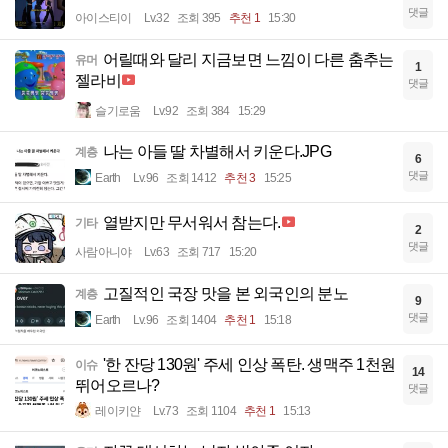
댓글
아이스티이
Lv.32
조회 395
추천 1
15:30
어릴때와 달리 지금보면 느낌이 다른 춤추는
유머
1
젤라비
댓글
슬기로움
Lv.92
조회 384
15:29
나는 아들 딸 차별해서 키운다.JPG
계층
6
댓글
Earth
Lv.96
조회 1412
추천 3
15:25
열받지만 무서워서 참는다.
기타
2
댓글
사람아니야
Lv.63
조회 717
15:20
고질적인 국장 맛을 본 외국인의 분노
계층
9
댓글
Earth
Lv.96
조회 1404
추천 1
15:18
'한 잔당 130원' 주세 인상 폭탄. 생맥주 1천원
이슈
14
뛰어오르나?
댓글
레이키얀
Lv.73
조회 1104
추천 1
15:13