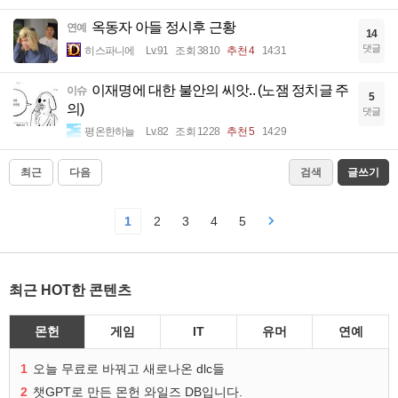
옥동자 아들 정시후 근황
연예
14
댓글
히스파니에
Lv.91
조회 3810
추천 4
14:31
이재명에 대한 불안의 씨앗.. (노잼 정치글 주
이슈
5
의)
댓글
평온한하늘
Lv.82
조회 1228
추천 5
14:29
최근
다음
검색
글쓰기
1
2
3
4
5
최근 HOT한 콘텐츠
몬헌
게임
IT
유머
연예
1
오늘 무료로 바꿔고 새로나온 dlc들
2
챗GPT로 만든 몬헌 와일즈 DB입니다.