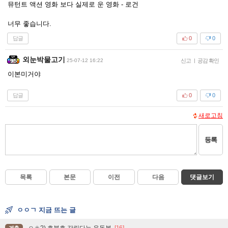
뮤턴트 액션 영화 보다 실제로 운 영화 - 로건
너무 좋습니다.
답글
0
0
외눈박물고기
25-07-12 16:22
신고
|
공감 확인
이본미거야
답글
0
0
새로고침
등록
목록
본문
이전
다음
댓글보기
ㅇㅇㄱ 지금 뜨는 글
ㅇㅎ?) 호불호 갈린다는 운동복
[16]
계층