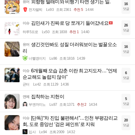
외향형 딸래미와 비행기 타면 생기는 일.
유머
16
댓글
전자팔찌
Lv.93
조회 2361
추천 5
14:44
김민새가 진짜로 당 쪼개기 들어갔네요
이슈
26
댓글
하루5프로
Lv.50
조회 1838
추천 1
14:40
생긴것만봐도 성질 더러워보이는 벌꿀오소
유머
16
리
댓글
너빨갱이지
Lv.86
조회 1816
14:39
6개월째 모습 감춘 이란 최고지도자…"언제
이슈
6
순교해도 놀랍지 않아"
댓글
균터
Lv.42
조회 1129
14:36
집착하는 지헌이
연예
5
댓글
부엔까미노
Lv.87
조회 1371
추천 2
14:34
[단독] “차 진입 불편해서”…인천 부평감리교
이슈
20
회, 도로 중앙선 ‘검은 페인트’로 지워
댓글
입사
Lv.94
조회 2009
14:32