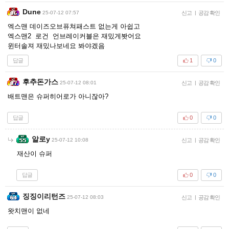
Dune
25-07-12 07:57
신고
|
공감 확인
엑스맨 데이즈오브퓨쳐패스트 없는게 아쉽고
엑스맨2 로건 언브레이커블은 재밌게봣어요
윈터솔져 재밌나보네요 봐야겠음
답글
1
0
후추돈가스
25-07-12 08:01
신고
|
공감 확인
배트맨은 슈퍼히어로가 아니잖아?
답글
0
0
알로y
25-07-12 10:08
신고
|
공감 확인
재산이 슈퍼
답글
0
0
징징이리턴즈
25-07-12 08:03
신고
|
공감 확인
왓치맨이 없네