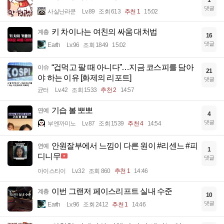
댓글
사실난라쿤
Lv.89
조회 613
추천 1
15:02
키 차이나는 여친의 싸움 대처법
계층
16
댓글
Earth
Lv.96
조회 1849
15:02
“겁먹고 팔 때 아니다”…지금 코스피를 담아
이슈
21
야 하는 이유 [화제의 리포트]
댓글
균터
Lv.42
조회 1533
추천 2
14:57
기습 볼 뽀뽀
연예
4
댓글
부엔까미노
Lv.87
조회 1539
추천 4
14:54
안원잘부에서 느낌이 다른 원이 #리센느 #피
연예
1
디니무
댓글
아이스티이
Lv.32
조회 860
추천 1
14:46
이번 그랜저 페이스리프트 실내 수준
계층
10
댓글
Earth
Lv.96
조회 2412
추천 1
14:46