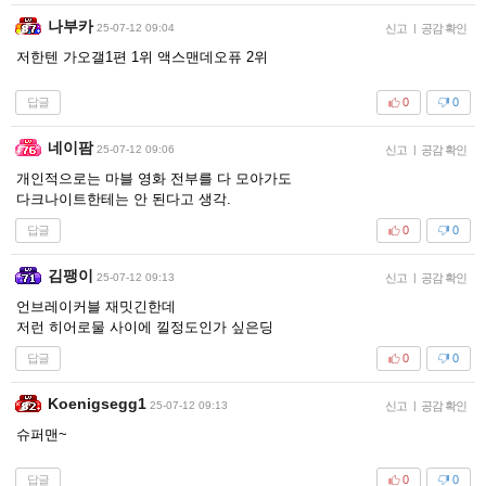
나부카
25-07-12 09:04
신고
|
공감 확인
저한텐 가오갤1편 1위 액스맨데오퓨 2위
답글
0
0
네이팜
25-07-12 09:06
신고
|
공감 확인
개인적으로는 마블 영화 전부를 다 모아가도
다크나이트한테는 안 된다고 생각.
답글
0
0
김팽이
25-07-12 09:13
신고
|
공감 확인
언브레이커블 재밋긴한데
저런 히어로물 사이에 낄정도인가 싶은딩
답글
0
0
Koenigsegg1
25-07-12 09:13
신고
|
공감 확인
슈퍼맨~
답글
0
0