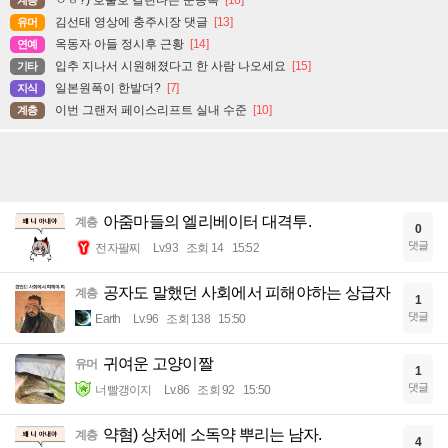
김선태 영상에 충주시장 댓글
[13]
유머
옥동자 아들 정시후 근황
[14]
연예
입추 지나서 시원해졌다고 한 사람 나오세요
[15]
기타
일본원폭이 한발더?
[7]
지식
이번 그랜저 페이스리프트 실내 수준
[10]
계층
아줌마들의 엘리베이터 대격투.
계층
0
댓글
전자팔찌
Lv.93
조회 14
15:52
공자도 말했던 사회에서 피해야하는 상급자
계층
1
댓글
Earth
Lv.96
조회 138
15:50
귀여운 고양이짤
유머
1
댓글
너빨갱이지
Lv.86
조회 92
15:50
약혐) 상처에 소독약 뿌리는 남자.
계층
4