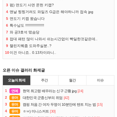
3
펌) 면도기 사면 몬헌 키캡?
4
맨날 찡찡거려도 와일즈 G급은 해야하니까 접속 jpg
5
면도기 키캡 왔습니다
6
특수납도 !!!!!!!!!!!!!!!!!!
7
와 공3호석 떴슴당
8
접대 패턴 많이 나와서 쉬는시간없이 빡딜한것같은데..
9
챌린지퀘좀 도와주실분..?
10
이건 아니죠.. 0.13차이라니..
오픈 이슈 갤러리 화제글
오늘의 화제
주간
월간
이슈
1
연예
[24]
현역 최고령 배우라는 신구 근황.jpg
2
유머
[42]
대한민국 군종신부의 위엄
3
유머
[15]
캠핑 처음 간 여자 두명이 10분만에 텐트 치는 법
4
유머
[30]
ㅎㅂ) 미니스커트