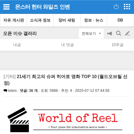
몬스터 헌터 와일즈
인벤
자유 게시판
소식과 정보
장비 세팅
정보 · 뉴스
DB
오픈 이슈 갤러리
전체보기
공
검
글
지
색
내글
내 댓글
10추글
on/off
쓰
기
[기타]
21세기 최고의 슈퍼 히어로 영화 TOP 10 (월드오브릴 선
정)
Ioleis
댓글: 36 개
조회:
5886
추천:
4
2025-07-12 07:44:56