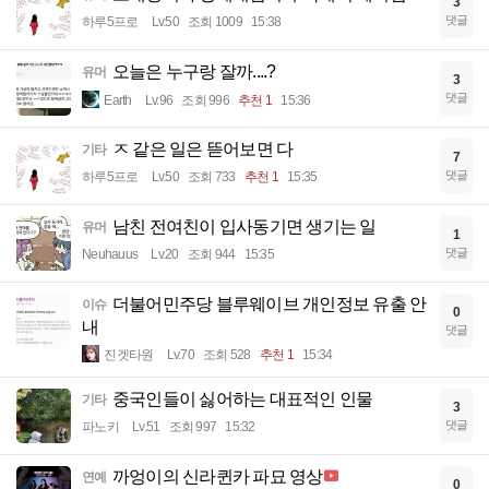
3
댓글
하루5프로
Lv.50
조회 1009
15:38
오늘은 누구랑 잘까....?
유머
3
댓글
Earth
Lv.96
조회 996
추천 1
15:36
ㅈ 같은 일은 뜯어보면 다
기타
7
댓글
하루5프로
Lv.50
조회 733
추천 1
15:35
남친 전여친이 입사동기면 생기는 일
유머
1
댓글
Neuhauus
Lv.20
조회 944
15:35
더불어민주당 블루웨이브 개인정보 유출 안
이슈
0
내
댓글
진겟타원
Lv.70
조회 528
추천 1
15:34
중국인들이 싫어하는 대표적인 인물
기타
3
댓글
파노키
Lv.51
조회 997
15:32
까엉이의 신라퀸카 파묘 영상
연예
0