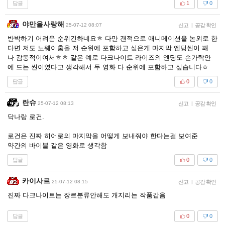
답글
1
0
야만을사랑해
25-07-12 08:07
신고
|
공감 확인
반박하기 어려운 순위긴하네요ㅎ 다만 갠적으로 애니메이션을 논외로 한
다면 저도 노웨이홈을 저 순위에 포함하고 싶은게 마지막 엔딩씬이 꽤
나 감동적이여서ㅎㅎ 같은 예로 다크나이트 라이즈의 엔딩도 손가락안
에 드는 씬이였다고 생각해서 두 영화 다 순위에 포함하고 싶습니다ㅎ
답글
0
0
란슈
25-07-12 08:13
신고
|
공감 확인
닥나랑 로건.
로건은 진짜 히어로의 마지막을 어떻게 보내줘야 한다는걸 보여준
약간의 바이블 같은 영화로 생각함
답글
0
0
카이사르
25-07-12 08:15
신고
|
공감 확인
진짜 다크나이트는 장르분류안해도 개지리는 작품같음
답글
0
0