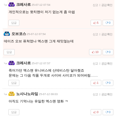
크레사르
25-07-12 07:54
신고
|
공감 확인
개인적으로는 왓치맨이 저기 없는게 좀 아쉽
답글
5
0
오브코스
25-07-12 07:54
신고
|
공감 확인
데이즈 오브 퓨쳐였나 엑스맨 그게 재밋얺는데
답글
10
0
크레사르
25-07-12 07:57
신고
|
공감 확인
죽어가던 엑스맨 유니버스에 산데비스탄 달아줬죠
문제는 그 다음 작품 두개로 사이버 사이코가 되어버림.......
답글
1
0
노사나노라잎
25-07-12 09:03
신고
|
공감 확인
아직도 기억나는 유일한 엑스맨 영화 ㅋ
답글
0
0