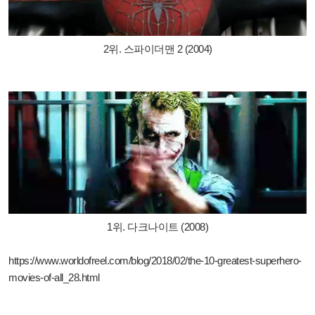
2위. 스파이더맨 2 (2004)
1위. 다크나이트 (2008)
https://www.worldofreel.com/blog/2018/02/the-10-greatest-superhero-
movies-of-all_28.html