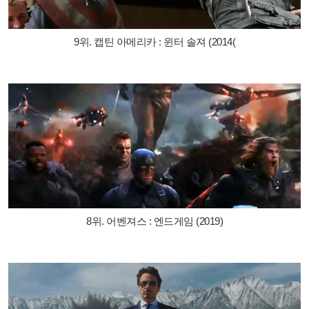
9위. 캡틴 아메리카 : 윈터 솔져 (2014(
8위. 어벤져스 : 엔드게임 (2019)