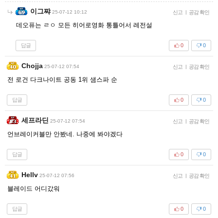
이그쨔
25-07-12 10:12
신고
|
공감 확인
데오퓨는 ㄹㅇ 모든 히어로영화 통틀어서 레전설
답글
0
0
Chojja
25-07-12 07:54
신고
|
공감 확인
전 로건 다크나이트 공동 1위 샘스파 순
답글
0
0
세프라딘
25-07-12 07:54
신고
|
공감 확인
언브레이커블만 안봤네. 나중에 봐야겠다
답글
0
0
Hellv
25-07-12 07:56
신고
|
공감 확인
블레이드 어디갔워
답글
0
0