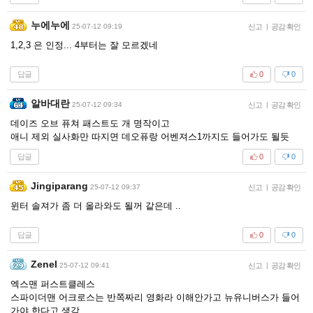
누에누에
25-07-12 09:19
신고
|
공감 확인
1,2,3 은 인정... 4부터는 잘 모르겠네
답글
0
0
알바대란
25-07-12 09:34
신고
|
공감 확인
데이즈 오브 퓨쳐 패스트도 개 명작이고
애니 제외 실사화만 따지면 데오퓨랑 어벤져스1까지도 들어가도 될듯
답글
0
0
Jingiparang
25-07-12 09:37
신고
|
공감 확인
윈터 솔져가 좀 더 올라와도 될꺼 같은데 ..
답글
0
0
Zenel
25-07-12 09:41
신고
|
공감 확인
엑스맨 퍼스트클레스
스파이더맨 어크로스는 반쪽짜리 영화라 이해안가고 뉴유니버스가 들어
가야 한다고 생각