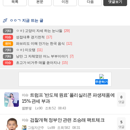
목록
본문
이전
다음
댓글보기
ㅇㅇㄱ 지금 뜨는 글
ㅇㅎ) 고양이 자세 하는 눈나들
[29]
기타
성접대후 경기전적
[17]
이슈
파브리도 이해 안가는 한국 음식
[12]
유머
ㅇㅎ) 미오탱
[11]
기타
낭만 그 자체였던 어느 부부이야기
[7]
기타
초고가 비거주 매물 쏟아지나
[15]
이슈
트럼프 '반도체 원료' 폴리실리콘 파생제품에
이슈
0
15% 관세 부과
댓글
꿻뻵뗗
Lv.90
조회 52
08:43
검찰개혁 정부안 관련 조승래 팩트체크
이슈
5
댓글
그림자군주
Lv.89
조회 582
08:31