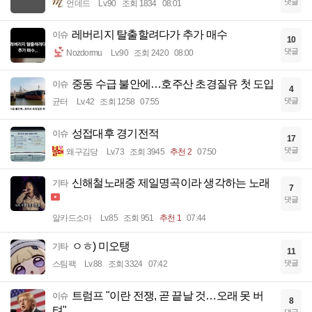
댓글
언데드
Lv.90
조회 1834
08:01
레버리지 탈출할려다가 추가 매수
이슈
10
댓글
Nozdormu
Lv.90
조회 2420
08:00
중동 수급 불안에…호주산 초경질유 첫 도입
이슈
4
댓글
균터
Lv.42
조회 1258
07:55
성접대후 경기전적
이슈
17
댓글
왜구김당
Lv.73
조회 3945
추천 2
07:50
신해철노래중 제일명곡이라 생각하는 노래
기타
7
댓글
알카드소마
Lv.85
조회 951
추천 1
07:44
ㅇㅎ) 미오탱
기타
11
댓글
스팀팩
Lv.88
조회 3324
07:42
트럼프 "이란 전쟁, 곧 끝날 것…오래 못 버
이슈
8
텨"
댓글