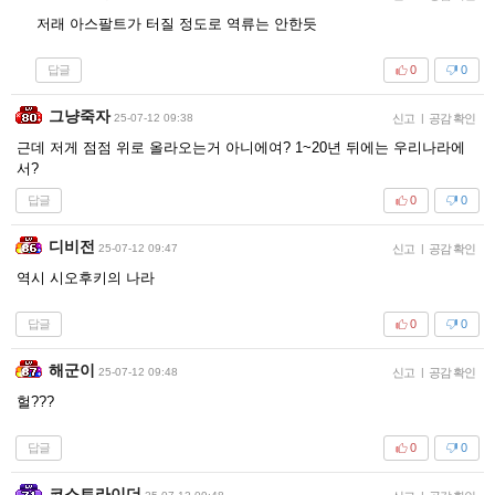
저래 아스팔트가 터질 정도로 역류는 안한듯
답글
0
0
그냥죽자
25-07-12 09:38
신고
|
공감 확인
근데 저게 점점 위로 올라오는거 아니에여? 1~20년 뒤에는 우리나라에
서?
답글
0
0
디비전
25-07-12 09:47
신고
|
공감 확인
역시 시오후키의 나라
답글
0
0
해군이
25-07-12 09:48
신고
|
공감 확인
헐???
답글
0
0
코스트라이더