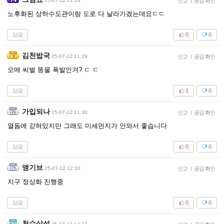
25-07-12 11:28
신고
|
공감 확인
노후화된 상하수도관이랑 도로 다 날라가겠는데요ㄷㄷ
답글
0
0
김천밥국
25-07-12 11:29
신고
|
공감 확인
오메 씨벌 똥물 폭발인겨? ㄷ ㄷ
답글
1
0
가입되나
25-07-12 11:30
신고
|
공감 확인
열돔에 갇혀있지만 그래도 미세먼지가 안와서 좋습니다
답글
0
0
앵기브
25-07-12 12:20
신고
|
공감 확인
지구 정상화 진행중
답글
0
0
천수살성