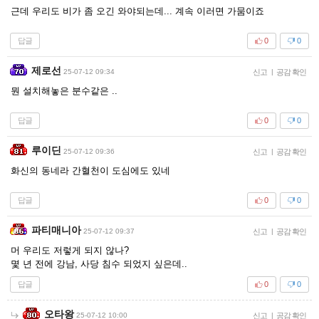
근데 우리도 비가 좀 오긴 와야되는데... 계속 이러면 가뭄이죠
답글
0
0
제로선
25-07-12 09:34
신고
|
공감 확인
뭔 설치해놓은 분수같은 ..
답글
0
0
루이딘
25-07-12 09:36
신고
|
공감 확인
화신의 동네라 간혈천이 도심에도 있네
답글
0
0
파티매니아
25-07-12 09:37
신고
|
공감 확인
머 우리도 저렇게 되지 않나?
몇 년 전에 강남, 사당 침수 되었지 싶은데..
답글
0
0
오타왕
25-07-12 10:00
신고
|
공감 확인