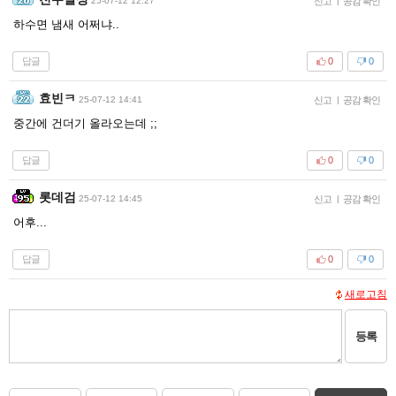
25-07-12 12:27
신고
|
공감 확인
하수면 냄새 어쩌냐..
답글
0
0
효빈ㅋ
25-07-12 14:41
신고
|
공감 확인
중간에 건더기 올라오는데 ;;
답글
0
0
롯데검
25-07-12 14:45
신고
|
공감 확인
어후...
답글
0
0
새로고침
등록