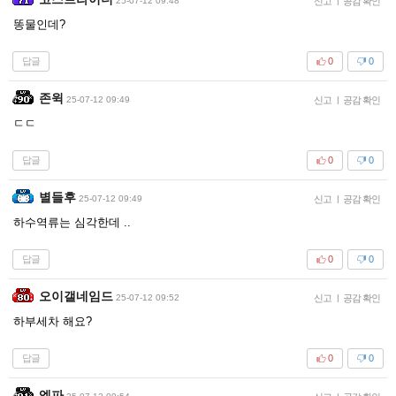
25-07-12 09:48
신고
|
공감 확인
똥물인데?
답글
0
0
존윅
25-07-12 09:49
신고
|
공감 확인
ㄷㄷ
답글
0
0
별들후
25-07-12 09:49
신고
|
공감 확인
하수역류는 심각한데 ..
답글
0
0
오이갤네임드
25-07-12 09:52
신고
|
공감 확인
하부세차 해요?
답글
0
0
엘파