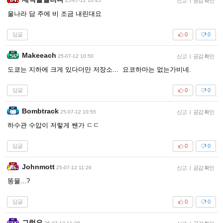
25-07-12 10:45
신고
|
공감 확인
울나라 담 주에 비 조금 내린대요
답글
0
0
Makeeach
25-07-12 10:50
신고
|
공감 확인
도쿄는 지하에 크게 있다더만 저장소... 요코하마는 없는가비네.
답글
0
0
Bombtrack
25-07-12 10:55
신고
|
공감 확인
하수관 수압이 저렇게 쌘가 ㄷㄷ
답글
0
0
Johnmott
25-07-12 11:26
신고
|
공감 확인
똥물...?
답글
0
0
그럼요