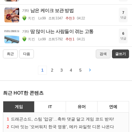
남은 케이크 보관 방법
기타
7
댓글
치킨
Lv.99
조회 3347
추천 3
04:22
땀 많이 나는 사람들이 겪는 고통
기타
6
댓글
치킨
Lv.99
조회 5792
추천 1
04:21
최근
다음
검색
글쓰기
1
2
3
4
5
최근 HOT한 콘텐츠
게임
IT
유머
연예
1
드래곤소드, 스팀 '압긍'…축하 댓글 달고 게임 코드 받자!
2
디바 잇는 '오버워치 한국 영웅', 메카 파일럿 디몬 나온다