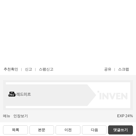
추천확인
신고
스팸신고
공유
스크랩
레드미르
메뉴
인장보기
EXP 24%
목록
본문
이전
다음
댓글쓰기