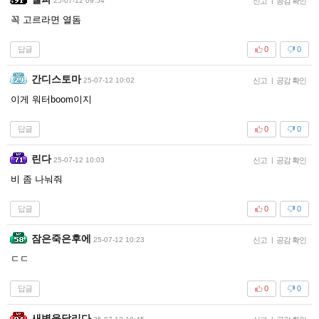
25-07-12 09:54
신고
|
공감 확인
꼭 고르라면 열돔
답글
0
0
간디스토마
25-07-12 10:02
신고
|
공감 확인
이게 워터boom이지
답글
0
0
린다
25-07-12 10:03
신고
|
공감 확인
비 좀 나눠줘
답글
0
0
잠은죽은후에
25-07-12 10:23
신고
|
공감 확인
ㄷㄷ
답글
0
0
새벽을달리다