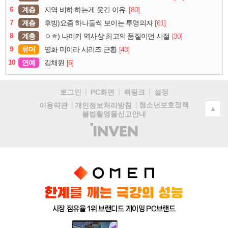
6
계층
[80]
지역 비하 하는게 웃긴 이유.
7
계층
[61]
후방)요즘 하나둘씩 보이는 투명의자
8
계층
[30]
ㅇㅎ) 나이키 역사상 최고의 품질이던 시절
9
유머
[43]
영화 미이라 시리즈 근황
10
연예
[6]
김채원
로그인
PC화면
퀵링크
설정
청소년보호정책
이용약관
개인정보처리방침
▲
불법촬영물신고안내
(주)
인
벤