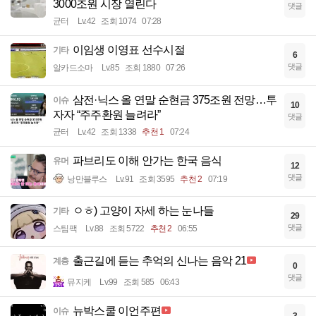
3000조원 시장 열린다
댓글
균터
Lv.42
조회 1074
07:28
이임생 이영표 선수시절
기타
6
댓글
알카드소마
Lv.85
조회 1880
07:26
삼전·닉스 올 연말 순현금 375조원 전망…투
이슈
10
자자 “주주환원 늘려라”
댓글
균터
Lv.42
조회 1338
추천 1
07:24
파브리도 이해 안가는 한국 음식
유머
12
댓글
낭만블루스
Lv.91
조회 3595
추천 2
07:19
ㅇㅎ) 고양이 자세 하는 눈나들
기타
29
댓글
스팀팩
Lv.88
조회 5722
추천 2
06:55
출근길에 듣는 추억의 신나는 음악 21
계층
0
댓글
뮤지케
Lv.99
조회 585
06:43
뉴박스쿨 이언주편
이슈
3