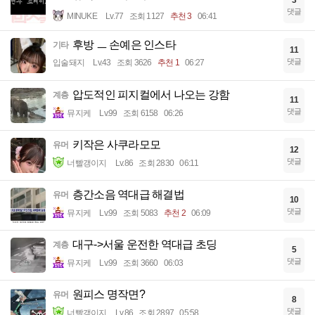
댓글
MINUKE
Lv.77
조회 1127
추천 3
06:41
후방 ㅡ 손예은 인스타
기타
11
댓글
입술돼지
Lv.43
조회 3626
추천 1
06:27
압도적인 피지컬에서 나오는 강함
계층
11
댓글
뮤지케
Lv.99
조회 6158
06:26
키작은 사쿠라모모
유머
12
댓글
너빨갱이지
Lv.86
조회 2830
06:11
층간소음 역대급 해결법
유머
10
댓글
뮤지케
Lv.99
조회 5083
추천 2
06:09
대구->서울 운전한 역대급 초딩
계층
5
댓글
뮤지케
Lv.99
조회 3660
06:03
원피스 명작면?
유머
8
댓글
너빨갱이지
Lv.86
조회 2897
05:58