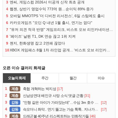
3
엔씨, 게임스컴 2026서 미공개 신작 최초 공개
4
웹젠, 상반기 영업수익 773억 원…순이익 89% 증가
5
모바일 MMOTPS '더 디비전 리서전스', 6일 스팀에도 출시
6
카카오게임즈 "오딘 Q 내년 1월 출시, 연기는 없다"
7
"유저 의견 적극 반영" 게임프리크, 비스트 오브 리인카네이션 개선 나선다
8
'페이즈' 날뛴 T1, DK 연승 끊고 1위 지켜
9
젠지, 한화생명 잡고 2연패 끊었다
10
XBOX 게임패스 8월 1차 라인업 공개... '비스트 오브 리인카네이션' 즉시 합류
오픈 이슈 갤러리 화제글
오늘의 화제
주간
월간
이슈
1
계층
[17]
축협 개혁하는 박지성
2
계층
[31]
신남성연대 배인규 사망 소식 댓글 근황
3
감동
[12]
“인형 같은 아이가 가라앉는데”…수심 3m 호수 뛰어든 60대 의인
4
감동
[17]
슥오더니 촤악.. 연기 뚫고는 가슴 툭툭.. 지나가던 아재의 정체
5
계층
[46]
드래곤볼 40주년 리스펙트하는 만화작가들