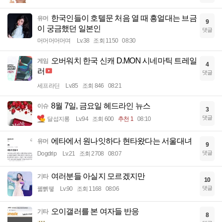
한국인들이 호텔문 처음 열 때 흥얼대는 브금
유머
9
이 궁금했던 일본인
댓글
머머머머머며
Lv.38
조회 1150
08:30
오버워치 한국 신캐 D.MON 시네마틱 트레일
게임
4
러
댓글
세프라딘
Lv.85
조회 846
08:21
8월 7일, 금요일 헤드라인 뉴스
이슈
3
댓글
달섭지롱
Lv.94
조회 600
추천 1
08:10
에타에서 원나잇하다 현타왔다는 서울대녀
유머
9
댓글
Dogdrip
Lv.21
조회 2708
08:07
여러분들 아실지 모르겠지만
기타
10
댓글
꿻뻵뗗
Lv.90
조회 1168
08:06
오이갤러를 본 여자들 반응
기타
8