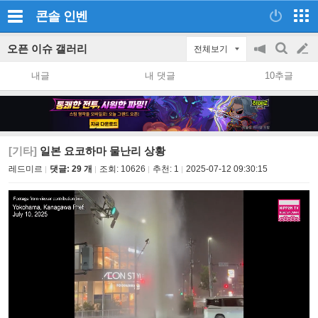
콘솔
인벤
오픈 이슈 갤러리
전체보기
공
검
글
지
색
내글
내 댓글
10추글
on/off
쓰
기
[기타]
일본 요코하마 물난리 상황
레드미르
댓글: 29 개
조회:
10626
추천:
1
2025-07-12 09:30:15