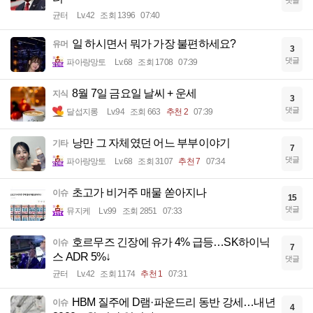
균터
Lv.42
조회 1396
07:40
일 하시면서 뭐가 가장 불편하세요?
유머
3
댓글
파아랑망토
Lv.68
조회 1708
07:39
8월 7일 금요일 날씨 + 운세
지식
3
댓글
달섭지롱
Lv.94
조회 663
추천 2
07:39
낭만 그 자체였던 어느 부부이야기
기타
7
댓글
파아랑망토
Lv.68
조회 3107
추천 7
07:34
초고가 비거주 매물 쏟아지나
이슈
15
댓글
뮤지케
Lv.99
조회 2851
07:33
호르무즈 긴장에 유가 4% 급등…SK하이닉
이슈
7
스 ADR 5%↓
댓글
균터
Lv.42
조회 1174
추천 1
07:31
HBM 질주에 D램·파운드리 동반 강세…내년
이슈
4