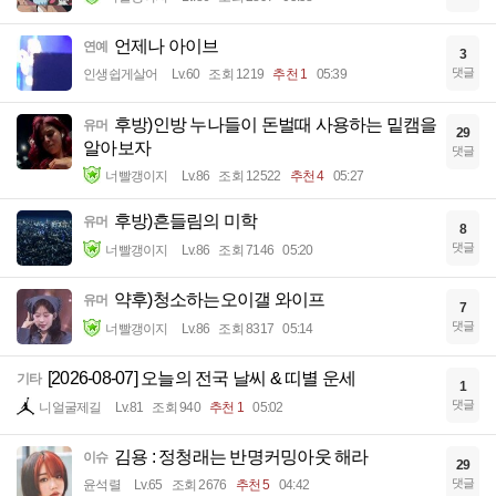
언제나 아이브
연예
3
댓글
인생쉽게살어
Lv.60
조회 1219
추천 1
05:39
후방)인방 누나들이 돈벌때 사용하는 밑캠을
유머
29
알아보자
댓글
너빨갱이지
Lv.86
조회 12522
추천 4
05:27
후방)흔들림의 미학
유머
8
댓글
너빨갱이지
Lv.86
조회 7146
05:20
약후)청소하는오이갤 와이프
유머
7
댓글
너빨갱이지
Lv.86
조회 8317
05:14
[2026-08-07] 오늘의 전국 날씨 & 띠별 운세
기타
1
댓글
니얼굴제길
Lv.81
조회 940
추천 1
05:02
김용 : 정청래는 반명커밍아웃 해라
이슈
29
댓글
윤석렬
Lv.65
조회 2676
추천 5
04:42