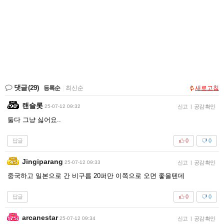
댓글
(29)
등록순
|
최신순
새로고침
랜슬롯
25-07-12 09:32
신고
|
공감 확인
둘다 그냥 싫어요..
답글
0
0
Jingiparang
25-07-12 09:33
신고
|
공감 확인
중국하고 일본으로 간 비구름 20퍼만 이쪽으로 오면 좋을텐데
답글
0
0
arcanestar
25-07-12 09:34
신고
|
공감 확인