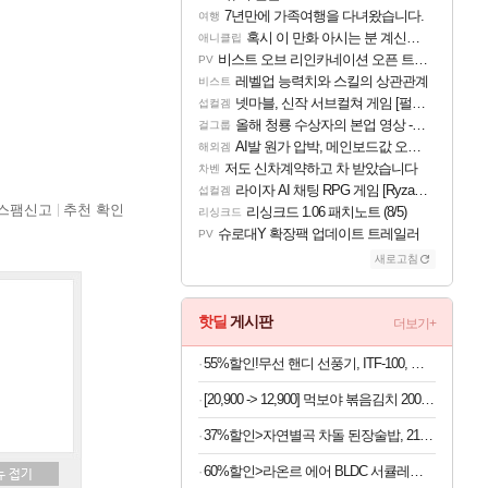
7년만에 가족여행을 다녀왔습니다.
여행
혹시 이 만화 아시는 분 계신가요
애니클립
비스트 오브 리인카네이션 오픈 트레일러
PV
레벨업 능력치와 스킬의 상관관계
비스트
넷마블, 신작 서브컬쳐 게임 [펄 인 블루] 티저 사이트 오픈
섭컬겜
올해 청룡 수상자의 본업 영상 - 스테이씨 윤
걸그룹
AI발 원가 압박, 메인보드값 오르나
해외겜
저도 신차계약하고 차 받았습니다
차벤
라이자 AI 채팅 RPG 게임 [RyzaChat: AI] 공개
섭컬겜
스팸신고
추천 확인
리싱크드 1.06 패치노트 (8/5)
리싱크드
슈로대Y 확장팩 업데이트 트레일러
PV
새로고침
핫딜
게시판
더보기+
55%할인!무선 핸디 선풍기, ITF-100, 화이트, 1개
[20,900 -> 12,900] 먹보야 볶음김치 200g 8봉지
37%할인>자연별곡 차돌 된장술밥, 210g, 2개 +황태 콩나물 해장국밥, 210g, 2개 + 소고기 미역국밥, 210g, 2개
60%할인>라온르 에어 BLDC 서큘레이터 S600, 1개