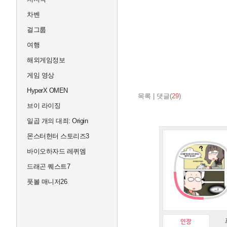
차벤
걸그룹
여행
해외게임정보
게임 영상
HyperX OMEN
목록
|
댓글(
29
)
브이 라이징
일곱 개의 대죄: Origin
몬스터헌터 스토리즈3
바이오하자드 레퀴엠
드래곤 퀘스트7
풋볼 매니저26
인장