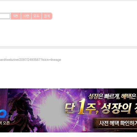
5번
10번
모두
검색
board/webzine/2097/2493587?iskin=lineage