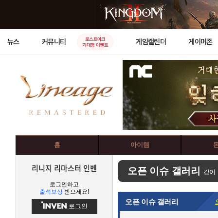
로스트아크
뉴스
커뮤니티
게임캘린더
게이머존
기대평 이벤트
홈
아이템
리니지 리마스터 인벤
오픈 이슈 갤러리
같이
로그인하고
출석보상
받으세요!
오픈 이슈 갤러리
로그인