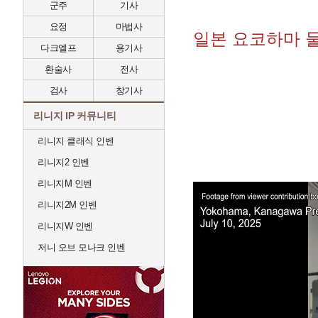
군주
기사
요정
마법사
일본 요코하마 
다크엘프
용기사
환술사
전사
검사
창기사
리니지 IP 커뮤니티
리니지 클래식 인벤
리니지2 인벤
리니지M 인벤
리니지2M 인벤
리니지W 인벤
저니 오브 모나크 인벤