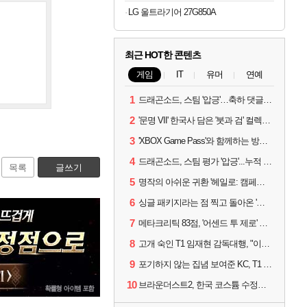
LG 울트라기어 27G850A
최근 HOT한 콘텐츠
게임
IT
유머
연예
1
드래곤소드, 스팀 '압긍'…축하 댓글 달고 게임 코드 받자!
2
'문명 VII' 한국사 담은 '붓과 검' 컬렉션 파트 2 출시
3
'XBOX Game Pass'와 함께하는 방구석 피서 게임 4종!
4
드래곤소드, 스팀 평가 '압긍'...누적 판매량 20만장 돌파
목록
글쓰기
5
명작의 아쉬운 귀환 '헤일로: 캠페인 이볼브드'
6
싱글 패키지라는 점 찍고 돌아온 '드래곤소드: 어웨이크닝'
7
메타크리틱 83점, '어센드 투 제로' 정식 출시!
8
고개 숙인 T1 임재현 감독대행, "이른 탈락에 죄송한 마음 뿐"
9
포기하지 않는 집념 보여준 KC, T1 잡았다
10
브라운더스트2, 한국 코스튬 수정… 이준희 PD "안 하면 서비스 지속 불가"