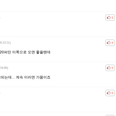
)
공감
비공
0
9:33:51)
공감
비공
0
20퍼만 이쪽으로 오면 좋을텐데
34:00)
공감
비공
0
되는데... 계속 이러면 가뭄이죠
)
공감
비공
0