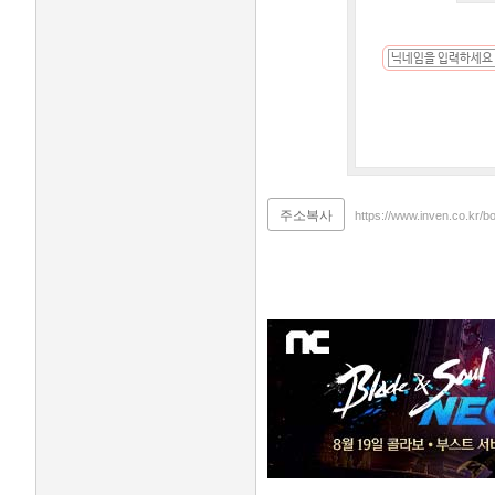
주소복사
https://www.inven.co.kr/