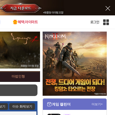
혜택.아이마트
로그인
인
벤
전
체
사
이
트
맵
마법인형
게임 캘린더
더보기+
보기
이슈 화제보기