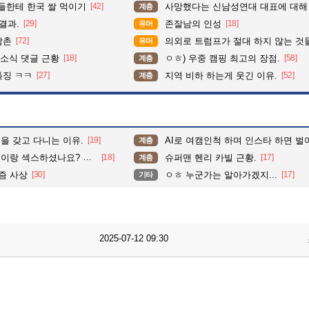
들한테 한국 쌀 먹이기
[42]
사망했다는 신남성연대 대표에 대해
계층
결과.
[29]
존잘남의 인성
[18]
유머
삼촌
[72]
의외로 트럼프가 절대 하지 않는 것
유머
소식 댓글 근황
[18]
ㅇㅎ) 우중 캠핑 최고의 장점.
[58]
계층
특징 ㅋㅋ
[27]
지역 비하 하는게 웃긴 이유.
[52]
계층
을 갖고 다니는 이유.
[19]
AI로 여캠인척 하며 인스타 하면 벌어
계층
 섹스하셨나요? 물어봤다.
[18]
슈퍼맨 헨리 카빌 근황.
[17]
계층
즘 사상
[30]
ㅇㅎ 누군가는 알아가겠지...
[17]
기타
2025-07-12 09:30