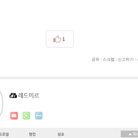
1
공유
스크랩
신고하기
레드미르
프로필
랭킹
칭호