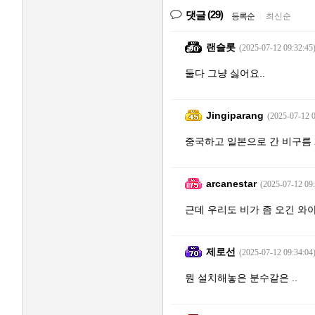
(29)
댓글
등록순
|
최신순
랜슬롯
(2025-07-12 09:32:45
둘다 그냥 싫어요..
Jingiparang
(2025-07-12 0
중국하고 일본으로 간 비구름 
arcanestar
(2025-07-12 09:
근데 우리도 비가 좀 오긴 와야
제로선
(2025-07-12 09:34:04
뭔 설치해놓은 분수같은 ..