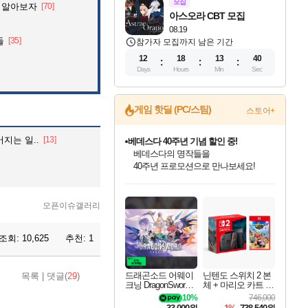
모집
 알아보자
[70]
아스오라 CBT 모집
08.19
들
[35]
참가자 모집까지 남은 기간
12
18
13
39
Days
Hours
Min
Sec
게임 핫딜 (PC/스팀)
스토어+
지는 일..
[13]
베데스다 40주년 기념 할인 중!
베데스다의 명작들을
40주년 프로모션으로 만나보세요!
인벤게임즈 8월 특별 할인!
드래곤소드: 어웨이크닝 입점!
문명 7 특별 할인!
귀무자: 검의 길 예약 판매 중!
비스트 오브 리인카네이션 정식 출시!
커세어 코브 출시 기념 할인!
더 렐릭 퍼스트 가디언 정식 출시
마블 투혼 파이팅 소울즈 예약 판매 중!
캡콤 프렌차이즈 할인 진행 중!
캡콤 일부 상품 상시 할인
스타워즈 은하계 레이서
로블록스 기프트 카드 공식 입점
인기 퍼블리셔 모음!
스팀으로 만나는 드래곤소드!
조선&고려 DLC 출시 예정
10% 할인과
게임프릭 신작 IP
해적'섬'을 발전시키자!
설화x하드코어 액션!
마블 히어로 총 출동&화려한 격투!
몬헌, 바하 등 인기 IP를
몬헌 와일즈 & 드래곤즈 도그마2
인벤게임즈에서 10% 추가 적립
Robux를 가장 안전하고
최대 90% 할인가를 만나보세요!
네이버혜택과 함께 만나보세요!
50%할인&추가 적립까지!
이니&베니 혜택까지!
네이버 혜택가와 함께 예약하세요!
할인&네이버혜택으로 만나보세요!
네이버페이 혜택과 만나보세요!
네이버 포인트 혜택까지!
할인가에 만나보세요!
일부 에디션 상시 할인!
혜택으로 예약 판매 중
편안하게 충전하세요
오픈이슈갤러리
조회:
10,625
추천:
1
드래곤소드 어웨이
닌텐도 스위치 2 본
목록
|
댓글(
29
)
크닝 DragonSword A
체 + 마리오 카트 월
wakening
드
10%
746,000