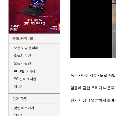
공통 커뮤니티
오픈 이슈 갤러리
오늘의 핫벤
오늘의 팟벤
AI 그림 그리기
폭우 - 하수 역류 - 도로 
PC 견적 게시판
더보기
열돔에 갇힌 우리가 나은지
인기 팟벤
뭔가 세상이 멀쩡하게 돌아
팟벤 바로가기
치지직