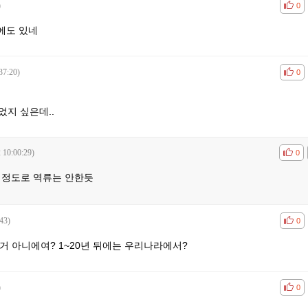
)
공감
비공
0
에도 있네
37:20)
공감
비공
0
었지 싶은데..
 10:00:29)
공감
비공
0
 정도로 역류는 안한듯
43)
공감
비공
0
거 아니에여? 1~20년 뒤에는 우리나라에서?
)
공감
비공
0