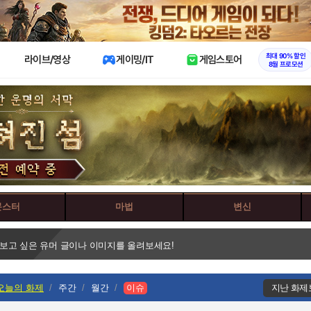
X
최대 90% 할인
라이브/영상
게이밍/IT
게임스토어
8월 프로모션
몬스터
마법
변신
 보고 싶은 유머 글이나 이미지를 올려보세요!
오늘의 화제
주간
월간
이슈
지난 화제