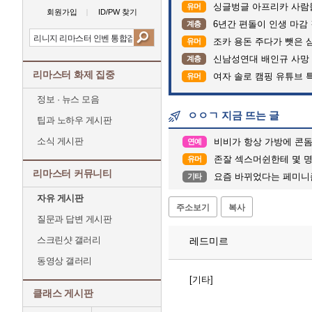
싱글벙글 아프리카 사람
유머
회원가입
ID/PW 찾기
6년간 편돌이 인생 마감 
계층
조카 용돈 주다가 뺏은 
유머
신남성연대 배인규 사망 
계층
리마스터 화제 집중
여자 솔로 캠핑 유튜브 
유머
정보 · 뉴스 모음
ㅇㅇㄱ 지금 뜨는 글
팁과 노하우 게시판
소식 게시판
비비가 항상 가방에 콘돔
연예
존잘 섹스머쉰한테 몇 명이랑
유머
리마스터 커뮤니티
요즘 바뀌었다는 페미니
기타
자유 게시판
주소보기
복사
질문과 답변 게시판
스크린샷 갤러리
레드미르
동영상 갤러리
[기타]
클래스 게시판