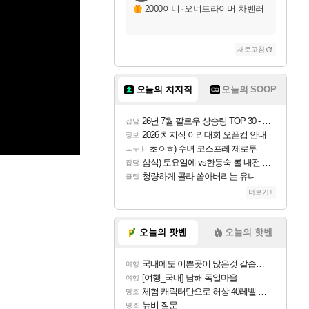
2000이니
·
오너드라이버 차벤러
새로고침
오늘의 치지직
오늘의 SOOP
26년 7월 팔로우 상승량 TOP 30 - 월간 치지직
잡담
2026 치지직 이리대회 오픈컵 안내
정보
초ㅇㅎ) 수녀 코스프레 제로투
ㅗㅜㅑ
삼식) 토요일에 vs한동숙 롤 내전 예정
잡담
청량하게 콜라 쏟아버리는 유니 ㅋㅋㅋ
클립
더보기+
오늘의 팟벤
오늘의 핫벤
국내에도 이쁜곳이 많은것 같습니다
여행
[여행_국내] 남해 독일마을
여행
체험 캐릭터만으로 허상 40레벨 하이와티아 5분 컷!｜에이메스·린네·모니에 명함
명조
뉴비 질문
명조