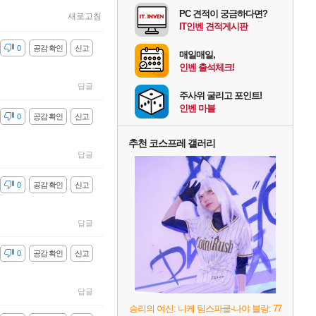
PC 견적이 궁금하다면?
새로고침
IT인벤 견적게시판
감
0
공감 확인
신고
매일매일,
인벤 출석체크!
답글
주사위 굴리고 포인트!
인벤 마블
감
0
공감 확인
신고
추천 코스프레 갤러리
답글
감
0
공감 확인
신고
답글
감
0
공감 확인
신고
답글
승리의 여신: 니케 팀스파클-나야 블랑: 77