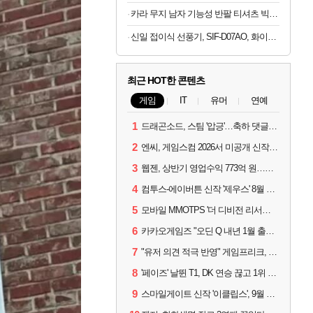
카라 무지 남자 기능성 반팔 티셔츠 빅사이즈
신일 접이식 선풍기, SIF-D07AO, 화이트, 1개
최근 HOT한 콘텐츠
게임
IT
유머
연예
1
드래곤소드, 스팀 '압긍'…축하 댓글 달고 게임 코드 받자!
2
엔씨, 게임스컴 2026서 미공개 신작 최초 공개
3
웹젠, 상반기 영업수익 773억 원…순이익 89% 증가
4
컴투스-에이버튼 신작 '제우스' 8월 26일 출시…"모두를 위한 경쟁"
5
모바일 MMOTPS '더 디비전 리서전스', 6일 스팀에도 출시
6
카카오게임즈 "오딘 Q 내년 1월 출시, 연기는 없다"
7
"유저 의견 적극 반영" 게임프리크, 비스트 오브 리인카네이션 개선 나선다
8
'페이즈' 날뛴 T1, DK 연승 끊고 1위 지켜
9
스마일게이트 신작 '이클립스', 9월 10일 정식 출시