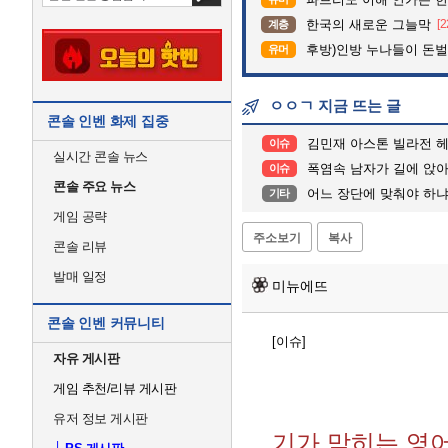
한국의 새로운 그늘막
[2
계층
후방)인방 누나들이 돈벌때 
유머
ㅇㅇㄱ 지금 뜨는 글
콘솔 인벤 화제 집중
김민재 아스톤 빌라전 헤
이슈
실시간 콘솔 뉴스
폭염속 남자가 길에 앉아 울고
이슈
콘솔 주요 뉴스
어느 장단에 맞춰야 하냐.
기타
게임 공략
주소보기
복사
콘솔 리뷰
발매 일정
미뉴에뜨
콘솔 인벤 커뮤니티
[이슈]
자유 게시판
게임 추천/리뷰 게시판
유저 정보 게시판
기가 막히는 영