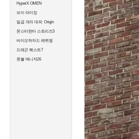
HyperX OMEN
브이 라이징
일곱 개의 대죄: Origin
몬스터헌터 스토리즈3
바이오하자드 레퀴엠
드래곤 퀘스트7
풋볼 매니저26