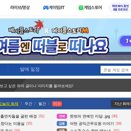
최대 90% 할인
라이브/영상
게이밍/IT
게임스토어
8월 프로모션
발매 일정
 보고 싶은 유머 글이나 이미지를 올려보세요!
오늘의 화제
주간
월간
이슈
지난 화제
 출연자들을 굴린 배경
[31]
뜻밖의 연예인 미담..jpg
[30]
연예
다 찼다는 미용실
[15]
어떤 공익근무요원 이야기
[18]
감동
국 음식
[34]
ㅇㅎ?) 순수 골반 재능녀.
[31]
계층