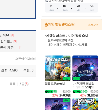
참가자 모집까지 남은 기간
11
07
28
54
Days
Hours
Min
Sec
게임 핫딜 (PC/스팀)
스토어+
난 이유
[3]
더 렐릭 퍼스트 가디언 정식 출시
설화x하드코어 액션!
같기도..
[9]
네이버페이 혜택과 만나보세요!
 제동 걸리나
[4]
인벤게임즈 8월 특별 할인!
드래곤소드: 어웨이크닝 입점!
문명 7 특별 할인!
마블 투혼 파이팅 소울즈 정식출시!
귀무자: 검의 길 예약 판매 중!
비스트 오브 리인카네이션 정식 출시!
커세어 코브 출시 기념 할인!
베데스다 40주년 기념 할인 중!
캡콤 프렌차이즈 할인 진행 중!
캡콤 일부 상품 상시 할인
스타워즈 은하계 레이서
로블록스 기프트 카드 공식 입점
인기 퍼블리셔 모음!
스팀으로 만나는 드래곤소드!
조선&고려 DLC 출시 예정
마블 히어로 총 출동&화려한 격투!
10% 할인과
게임프릭 신작 IP
해적'섬'을 발전시키자!
베데스다의 명작들을
몬헌, 바하 등 인기 IP를
몬헌 와일즈 & 드래곤즈 도그마2
인벤게임즈에서 10% 추가 적립
Robux를 가장 안전하고
최대 90% 할인가를 만나보세요!
네이버혜택과 함께 만나보세요!
50%할인&추가 적립까지!
네이버 포인트 혜택까지!
이니&베니 혜택까지!
네이버 혜택가와 함께 예약하세요!
할인&네이버혜택으로 만나보세요!
40주년 프로모션으로 만나보세요!
할인가에 만나보세요!
일부 에디션 상시 할인!
혜택으로 예약 판매 중
편안하게 충전하세요
오픈이슈갤러리
조회:
4,590
추천:
0
팰월드 Palworld
나 혼자만 레벨업
목록
|
댓글(
8
)
어라이즈 오버드라
이브 디럭스 에디션
5%
32,000
3,000
52,000
Solo Leveling Arise
25%
24,000원
40%
31,200원
Overdrive Deluxe Edi
tion