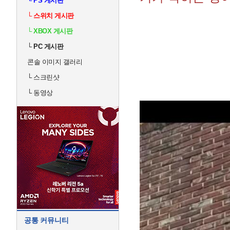
└
PS 게시판
└
스위치 게시판
└
XBOX 게시판
└
PC 게시판
콘솔 이미지 갤러리
└
스크린샷
└
동영상
공통 커뮤니티