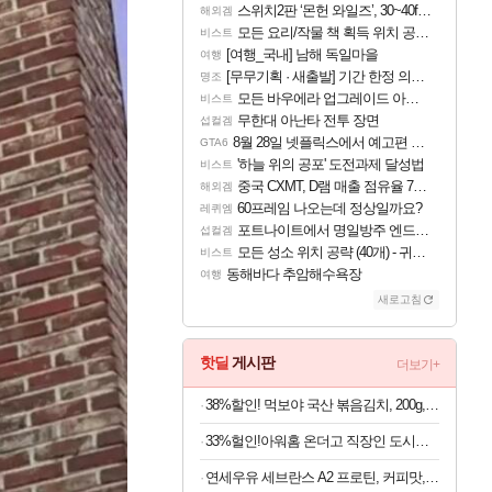
스위치2판 ‘몬헌 와일즈’, 30~40fps 목표 추정
해외겜
모든 요리/작물 책 획득 위치 공략 (36개) - 미식가 도전과제
비스트
[여행_국내] 남해 독일마을
여행
[무무기획 · 새출발] 기간 한정 의뢰 이벤트
명조
모든 바우에라 업그레이드 아이템 획득 위치 공략 (89개)
비스트
무한대 아난타 전투 장면
섭컬겜
8월 28일 넷플릭스에서 예고편 공개 예정
GTA6
'하늘 위의 공포' 도전과제 달성법
비스트
중국 CXMT, D램 매출 점유율 7%…글로벌 4위로 부상
해외겜
60프레임 나오는데 정상일까요?
레퀴엠
포트나이트에서 명일방주 엔드필드 [펠리카] 판매 예정
섭컬겜
모든 성소 위치 공략 (40개) - 귀환한 영혼 도전과제
비스트
동해바다 추암해수욕장
여행
새로고침
핫딜
게시판
더보기+
38%할인! 먹보야 국산 볶음김치, 200g, 8봉
33%헐인!아워홈 온더고 직장인 도시락 BEST 6종, 290g, 6팩
연세우유 세브란스 A2 프로틴, 커피맛, 190ml, 16개