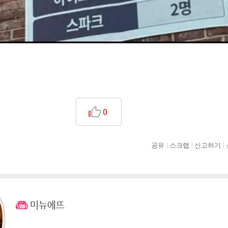
0
공유
스크랩
신고하기
미뉴에뜨