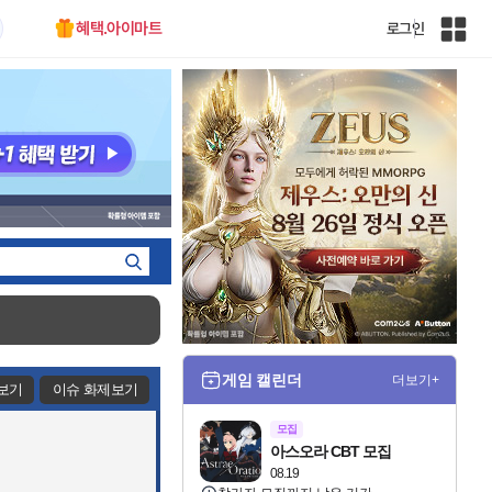
혜택.아이마트
로그인
인
벤
전
체
사
이
트
맵
게임 캘린더
더보기+
보기
이슈 화제보기
모집
아스오라 CBT 모집
08.19