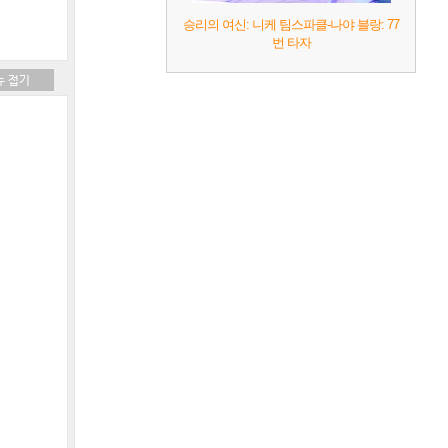
승리의 여신: 니케 팀스파클-나야 블랑: 77
번 타자