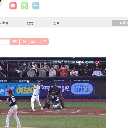
프로필
랭킹
칭호
5번
10번
모두
검색