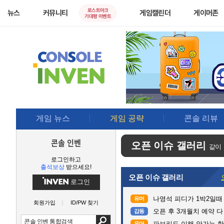
로스트아크
뉴스
커뮤니티
게임캘린더
게이머존
기대평 이벤트
게임 뉴스
게임 공략
콘솔 리뷰
콘솔 인벤
오픈 이슈 갤러리
같이
로그인하고
출석보상
받으세요!
오픈 이슈 갤러리
로그인
나영석 피디가 1박2일때
유머
회원가입
ID/PW 찾기
오픈 후 3개월치 예약 
감동
파브리도 이해 안가는 한
유머