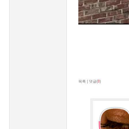
목록
|
댓글(
8
)