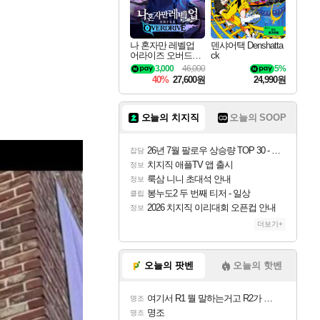
나 혼자만 레벨업
덴샤어택 Denshatta
어라이즈 오버드라
ck
이브 Solo Leveling A
3,000
46,000
5%
rise
40%
27,600원
24,990원
오늘의 치지직
오늘의 SOOP
26년 7월 팔로우 상승량 TOP 30 - 월간 치지직
잡담
치지직 애플TV 앱 출시
정보
룩삼 니니 초대석 안내
정보
봉누도2 두 번째 티저 - 일상
클립
2026 치지직 이리대회 오픈컵 안내
정보
더보기+
오늘의 팟벤
오늘의 핫벤
여기서 R1 뭘 말하는거고 R2가 뭘말하는걸까요?
명조
명조
명조