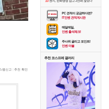
10
젠지, 한화생명 잡고 2연패 끊었다
PC 견적이 궁금하다면?
IT인벤 견적게시판
매일매일,
인벤 출석체크!
주사위 굴리고 포인트!
인벤 마블
추천 코스프레 갤러리
스팸신고
추천 확인