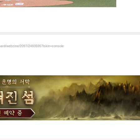
board/webzine/2097/2493595?iskin=console