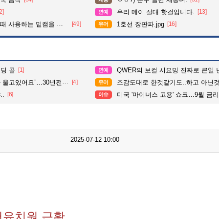
2]
우리 메이 절대 핫걸입니다.
[13]
연예
사용하는 밑캠을 알아보자
[49]
1호선 장판파.jpg
[16]
유머
딩 골
[1]
QWER의 보컬 시요밍 진짜로 큰일 
연예
있어요”…30년전 실종자였다
[4]
조감도대로 한것같기도..하고 아닌것
유머
.
[6]
미국 '마이너스 고용' 쇼크…9월 금리인상
이슈
2025-07-12 10:00
어유치원 근황