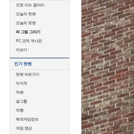
오픈 이슈 갤러리
오늘의 핫벤
오늘의 팟벤
AI 그림 그리기
PC 견적 게시판
더보기
인기 팟벤
팟벤 바로가기
치지직
차벤
걸그룹
여행
해외게임정보
게임 영상