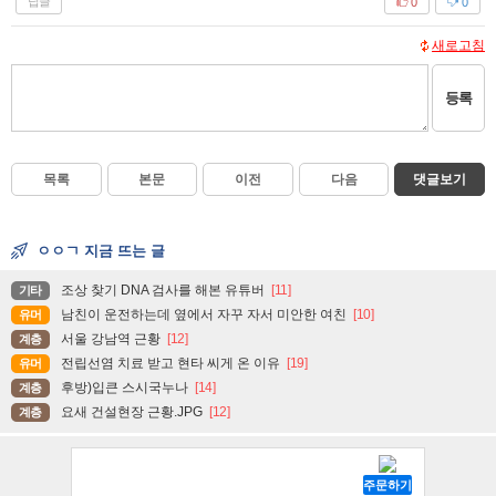
답글
0
0
새로고침
등록
목록
본문
이전
다음
댓글보기
ㅇㅇㄱ 지금 뜨는 글
조상 찾기 DNA 검사를 해본 유튜버
[11]
기타
남친이 운전하는데 옆에서 자꾸 자서 미안한 여친
[10]
유머
서울 강남역 근황
[12]
계층
전립선염 치료 받고 현타 씨게 온 이유
[19]
유머
후방)입큰 스시국누나
[14]
계층
요새 건설현장 근황.JPG
[12]
계층