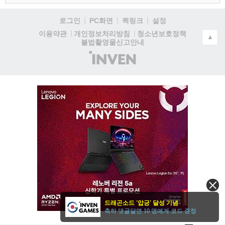
로그인
PC화면
퀵링크
설정
청소년보호정책
이용약관
개인정보처리방침
▲
불법촬영물신고안내
(주)
인
벤
드래곤소드 '압긍' 달성 기념
축하 댓글달면 10 명에게 코드 증정