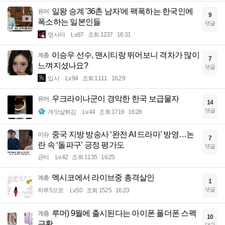
일왕 승계 '36촌 남자'에 팩폭하는 한국인에
유머
9
폭소하는 일본인들
댓글
옆사마
Lv.87
조회 1237
16:31
이승우 선수, 맨시티랑 뛰어보니 격차가 많이
계층
7
느껴지셨나요?
댓글
입사
Lv.94
조회 1111
16:29
우크라이나군이 경악한 한국 보급물자
유머
14
댓글
게맛살튀김
Lv.44
조회 1719
16:28
중국 지방 방송사 ‘완전 AI 드라마’ 방영…논
이슈
7
란 속 ‘돌파구’ 긍정 평가도
댓글
균터
Lv.42
조회 1135
16:25
멕시코에서 라이브중 총격살인
계층
1
댓글
하루5프로
Lv.50
조회 1525
16:23
루머) 9월에 출시된다는 아이폰 폴더폰 스펙
계층
10
근황