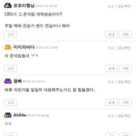
포로리형님
25-07-12 12:31
신고
|
공감 확인
CBS가 그 준석맘 개독방송이지?
주말 예배 찬송가 밴드 연습이나 해라
답글
2
0
미지의바다
25-07-12 13:08
신고
|
공감 확인
아 준석맘동네 ㅋㅋ
답글
0
0
융빠
25-07-12 13:13
신고
|
공감 확인
에휴 저런거들 일일히 대응해주는거도 참 힘들겠다..
답글
0
0
Ah64e
25-07-12 23:46
신고
|
공감 확인
ㅇㄷ