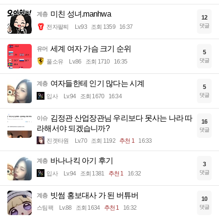
미친 성녀.manhwa
계층
12
댓글
전자팔찌
Lv.93
조회 1359
16:37
세계 여자 가슴 크기 순위
유머
5
댓글
풀소유
Lv.86
조회 1710
16:35
여자들한테 인기 많다는 시계
계층
5
댓글
입사
Lv.94
조회 1670
16:34
김정관 산업장관님 우리보다 못사는 나라 따
이슈
16
라해서야 되겠습니까?
댓글
진겟타원
Lv.70
조회 1192
추천 1
16:33
바나나킥 아기 후기
계층
3
댓글
입사
Lv.94
조회 1381
추천 1
16:32
빗썸 홍보대사 가 된 버튜버
계층
10
댓글
스팀팩
Lv.88
조회 1634
추천 1
16:32