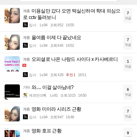
미용실만 갔다 오면 떡실신하여 학대 의심으
계층
7
로 cctv 돌려보니
댓글
입사
Lv.94
조회 852
16:55
올여름 이제 다 끝났네요
계층
7
댓글
입사
Lv.94
조회 645
16:52
오피셜로 나온 나랑드 사이다 x 카사베르디
계층
1
댓글
입사
Lv.94
조회 428
추천 1
16:51
와..... 이걸 살아남네?
기타
6
댓글
제르만크록
Lv.81
조회 1015
16:50
영화 미이라 시리즈 근황
계층
7
댓글
입사
Lv.94
조회 947
16:46
영화 호프 근황
계층
9