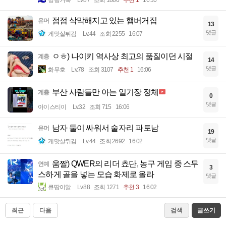
명량거북
Lv.87
조회 1886
추천 1
16:10
점점 삭막해지고 있는 햄버거집
유머
13
댓글
게맛살튀김
Lv.44
조회 2255
16:07
ㅇㅎ) 나이키 역사상 최고의 품질이던 시절
계층
14
댓글
화무호
Lv.78
조회 3107
추천 1
16:06
부산 사람들만 아는 일기장 정체
계층
0
댓글
아이스티이
Lv.32
조회 715
16:06
남자 둘이 싸워서 술자리 파토남
유머
19
댓글
게맛살튀김
Lv.44
조회 2692
16:02
움짤) QWER의 리더 쵸단, 농구 게임 중 스무
연예
3
스하게 골을 넣는 모습 화제로 올라
댓글
큐땁이알
Lv.88
조회 1271
추천 3
16:02
최근
다음
검색
글쓰기