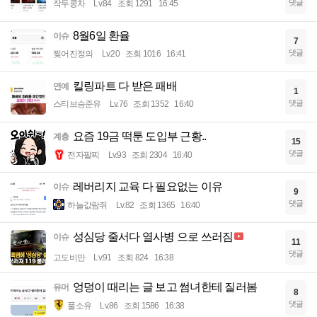
댓글
작두콩차
Lv.84
조회 1291
16:45
8월6일 환율
이슈
7
댓글
찢어진정의
Lv.20
조회 1016
16:41
킬링파트 다 받은 패배
연예
1
댓글
스티브승준유
Lv.76
조회 1352
16:40
요즘 19금 떡툰 도입부 근황..
계층
15
댓글
전자팔찌
Lv.93
조회 2304
16:40
레버리지 교육 다 필요없는 이유
이슈
9
댓글
하늘값람쥐
Lv.82
조회 1365
16:40
성심당 줄서다 열사병 으로 쓰러짐
이슈
11
댓글
고도비만
Lv.91
조회 824
16:38
엉덩이 때리는 글 보고 썸녀한테 질러봄
유머
8
댓글
풀소유
Lv.86
조회 1586
16:38