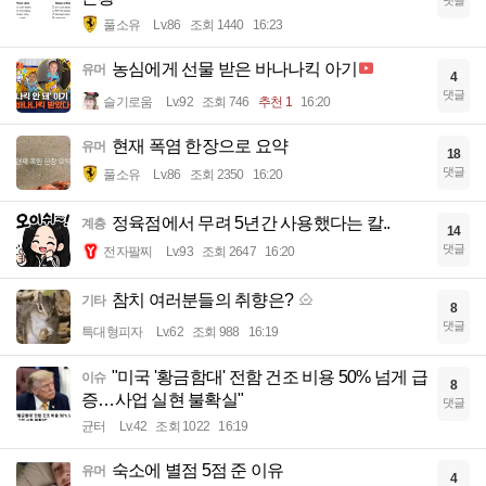
댓글
풀소유
Lv.86
조회 1440
16:23
농심에게 선물 받은 바나나킥 아기
유머
4
댓글
슬기로움
Lv.92
조회 746
추천 1
16:20
현재 폭염 한장으로 요약
유머
18
댓글
풀소유
Lv.86
조회 2350
16:20
정육점에서 무려 5년간 사용했다는 칼..
계층
14
댓글
전자팔찌
Lv.93
조회 2647
16:20
참치 여러분들의 취향은?
기타
8
댓글
특대형피자
Lv.62
조회 988
16:19
"미국 '황금함대' 전함 건조 비용 50% 넘게 급
이슈
8
증…사업 실현 불확실"
댓글
균터
Lv.42
조회 1022
16:19
숙소에 별점 5점 준 이유
유머
4