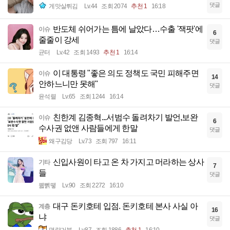
댓글
게맛살튀김
Lv.44
조회 2074
추천 1
16:18
반도체 쉬어가는 틈에 날았다…수출 '잭팟'에
이슈
6
줄줄이 강세
댓글
균터
Lv.42
조회 1493
추천 1
16:14
이 대통령 "좋은 의도 정책도 국민 피해주면
이슈
14
안하느니만 못해"
댓글
윤석렬
Lv.65
조회 1244
16:14
친한계 김종혁...서범수 돌려차기 발언,보완
이슈
6
수사권 없앤 사람들에게 한말
댓글
왜구김당
Lv.73
조회 797
16:11
신입사원이 타고 온 차 가지고 머라하는 상사
기타
7
들
댓글
꿻뻵뗗
Lv.90
조회 2272
16:10
대구 돈키호테 입점. 돈키호테 본사 사실 아
계층
16
냐
댓글