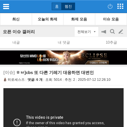
홈
웹진
최신
오늘의 화제
화제 모음
이슈 모음
오픈 이슈 갤러리
전체보기
공
검
글
지
색
내글
내 댓글
10추글
on/off
쓰
기
[이슈]
ㅎㅂ]cbs 또 다른 기레기 대응하면 대변인
히로세스즈
댓글: 6 개
조회:
5014
추천:
2
2025-07-12 12:26:10