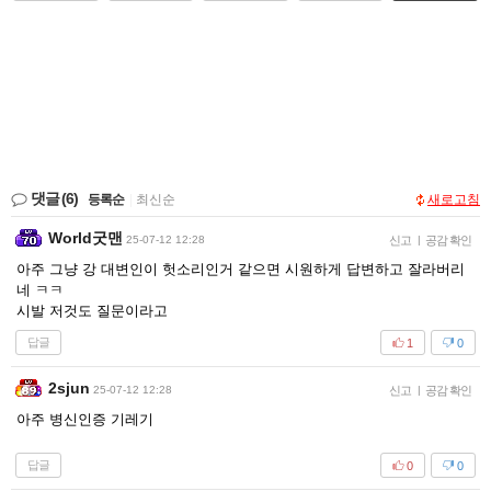
댓글
(6)
등록순
|
최신순
새로고침
World굿맨
25-07-12 12:28
신고
|
공감 확인
아주 그냥 강 대변인이 헛소리인거 같으면 시원하게 답변하고 잘라버리
네 ㅋㅋ
시발 저것도 질문이라고
답글
1
0
2sjun
25-07-12 12:28
신고
|
공감 확인
아주 병신인증 기레기
답글
0
0