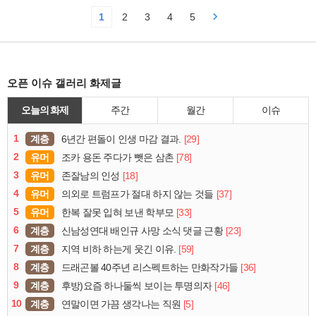
1
2
3
4
5
오픈 이슈 갤러리 화제글
오늘의 화제
주간
월간
이슈
1
계층
[29]
6년간 편돌이 인생 마감 결과.
2
유머
[78]
조카 용돈 주다가 뺏은 삼촌
3
유머
[18]
존잘남의 인성
4
유머
[37]
의외로 트럼프가 절대 하지 않는 것들
5
유머
[33]
한복 잘못 입혀 보낸 학부모
6
계층
[23]
신남성연대 배인규 사망 소식 댓글 근황
7
계층
[59]
지역 비하 하는게 웃긴 이유.
8
계층
[36]
드래곤볼 40주년 리스펙트하는 만화작가들
9
계층
[46]
후방)요즘 하나둘씩 보이는 투명의자
10
계층
[5]
연말이면 가끔 생각나는 직원