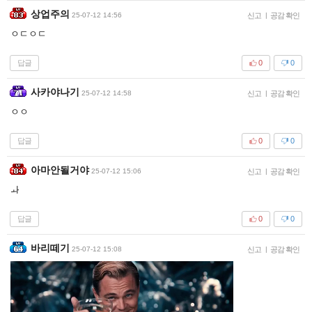
상업주의
25-07-12 14:56
신고
|
공감 확인
ㅇㄷㅇㄷ
답글
0
0
사카야나기
25-07-12 14:58
신고
|
공감 확인
ㅇㅇ
답글
0
0
아마안될거야
25-07-12 15:06
신고
|
공감 확인
ㅘ
답글
0
0
바리떼기
25-07-12 15:08
신고
|
공감 확인