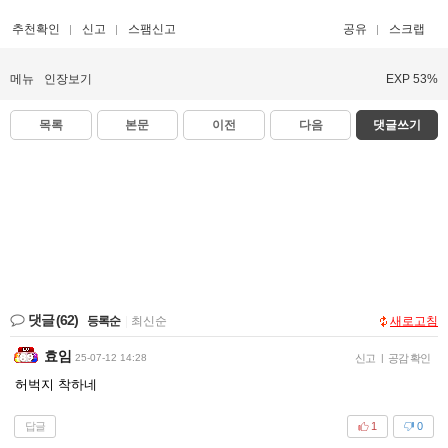
추천확인
신고
스팸신고
공유
스크랩
메뉴
인장보기
EXP 53%
목록
본문
이전
다음
댓글쓰기
댓글
(62)
등록순
|
최신순
새로고침
효임
25-07-12 14:28
신고
|
공감 확인
허벅지 착하네
답글
1
0