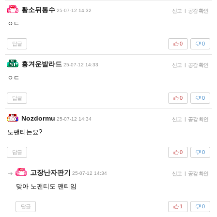
황소뒤통수
25-07-12 14:32
신고
|
공감 확인
ㅇㄷ
답글
0
0
흥겨운발라드
25-07-12 14:33
신고
|
공감 확인
ㅇㄷ
답글
0
0
Nozdormu
25-07-12 14:34
신고
|
공감 확인
노팬티는요?
답글
0
0
고장난자판기
25-07-12 14:34
신고
|
공감 확인
맞아 노팬티도 팬티임
답글
1
0