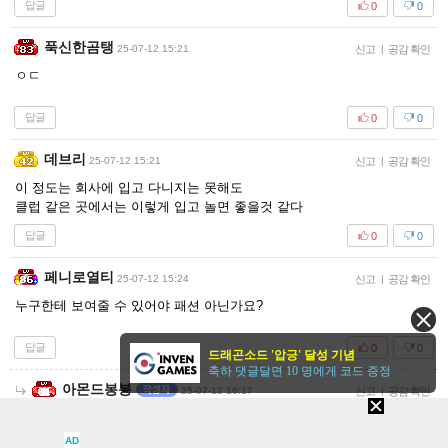
답글
0
0
푹신한곰탱
25-07-12 15:21
신고
|
공감 확인
ㅇㄷ
답글
0
0
데브리
25-07-12 15:21
신고
|
공감 확인
이 정도는 회사에 입고 다니지는 못해도
클럽 같은 곳에서는 이렇게 입고 놀면 좋을것 같다
답글
0
0
페니로열티
25-07-12 15:24
신고
|
공감 확인
누구한테 보여줄 수 있어야 패션 아닌가요?
답글
0
0
드래곤소드 '압긍' 달성 기념
축하 댓글달면 10 명에게 코드 증정
아몬드봉봉
25-07-12 16:17
신고
|
공감 확인
보여주세요!
AD