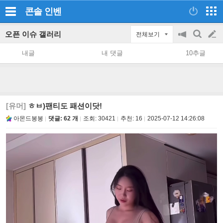
콘솔
인벤
오픈 이슈 갤러리
전체보기
공
검
글
지
색
내글
내 댓글
10추글
on/off
쓰
기
[유머]
ㅎㅂ)팬티도 패션이닷!
아몬드봉봉
댓글: 62 개
조회:
30421
추천:
16
2025-07-12 14:26:08