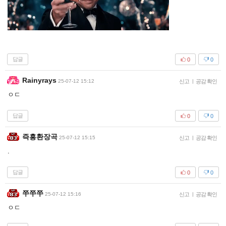
답글
0
0
Rainyrays
25-07-12 15:12
신고
|
공감 확인
ㅇㄷ
답글
0
0
즉흥환장곡
25-07-12 15:15
신고
|
공감 확인
.
답글
0
0
쭈쭈쭈
25-07-12 15:16
신고
|
공감 확인
ㅇㄷ