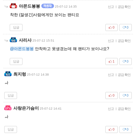
아몬드봉봉
25-07-12 14:35
신고
|
공감 확인
착한 (잘생긴)사람에게만 보이는 팬티요
답글
0
0
사리사
25-07-12 15:51
신고
|
공감 확인
@아몬드봉봉
안착하고 못생겼는데 왜 팬티가 보이나요?
답글
1
0
최지렁
25-07-12 14:38
신고
|
공감 확인
ㅘ
답글
0
0
사랑은가슴이
25-07-12 14:41
신고
|
공감 확인
ㅘ
답글
0
0