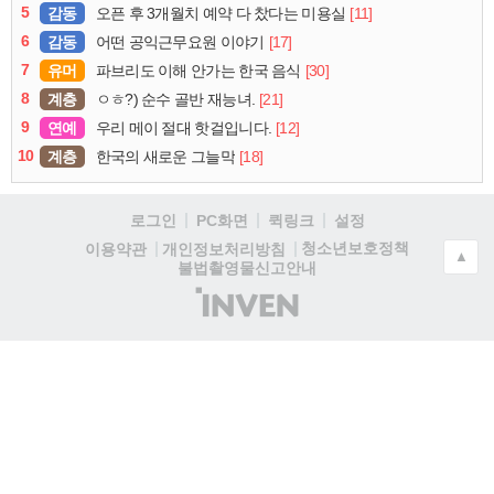
5
감동
[11]
오픈 후 3개월치 예약 다 찼다는 미용실
6
감동
[17]
어떤 공익근무요원 이야기
7
유머
[30]
파브리도 이해 안가는 한국 음식
8
계층
[21]
ㅇㅎ?) 순수 골반 재능녀.
9
연예
[12]
우리 메이 절대 핫걸입니다.
10
계층
[18]
한국의 새로운 그늘막
로그인
PC화면
퀵링크
설정
청소년보호정책
이용약관
개인정보처리방침
▲
불법촬영물신고안내
(주)
인
벤