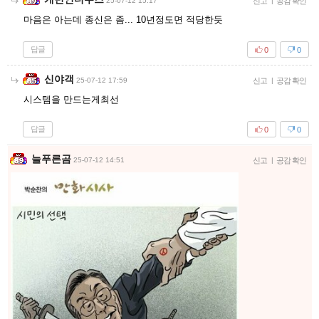
25-07-12 15:17
신고
|
공감 확인
마음은 아는데 종신은 좀... 10년정도면 적당한듯
답글
0
0
신야객
25-07-12 17:59
신고
|
공감 확인
시스템을 만드는게최선
답글
0
0
늘푸른곰
25-07-12 14:51
신고
|
공감 확인