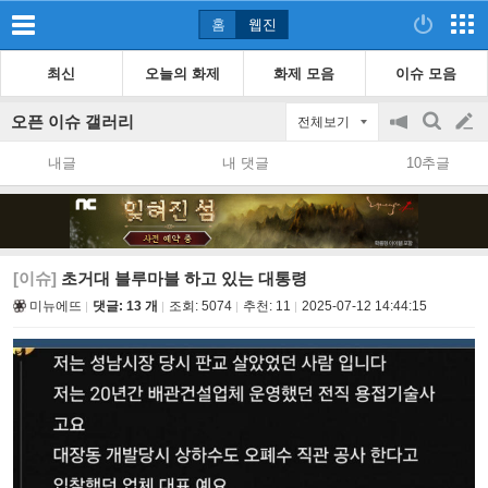
홈
웹진
최신
오늘의 화제
화제 모음
이슈 모음
오픈 이슈 갤러리
전체보기
공
검
글
지
색
내글
내 댓글
10추글
on/off
쓰
기
[이슈]
초거대 블루마블 하고 있는 대통령
미뉴에뜨
댓글: 13 개
조회:
5074
추천:
11
2025-07-12 14:44:15