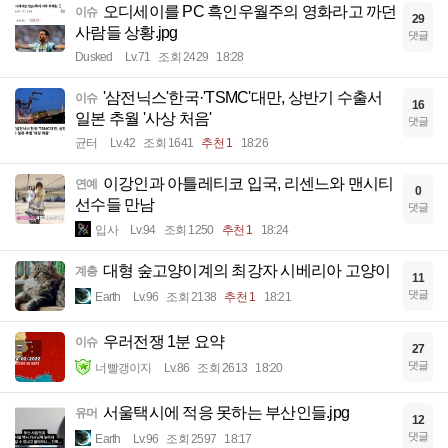
오디세이를 PC 흑인우월주의 영화라고 까던
이슈
29
사람들 상황.jpg
댓글
Dusked
Lv.71
조회 2429
18:28
'삼전닉스'한국·'TSMC'대만, 상반기 수출서
이슈
16
일본 추월 '사상 처음'
댓글
균터
Lv.42
조회 1641
추천 1
18:26
이강인과 아틀레티코 입국, 리센느와 맨시티
연예
0
선수들 만남
댓글
입사
Lv.94
조회 1250
추천 1
18:24
대형 숲고양이계의 최강자 시베리아 고양이
계층
11
댓글
Earth
Lv.96
조회 2138
추천 1
18:21
우러전쟁 1분 요약
이슈
27
댓글
너빨갱이지
Lv.86
조회 2613
18:20
서울택시에 적응 못하는 부산인들.jpg
유머
12
댓글
Earth
Lv.96
조회 2597
18:17