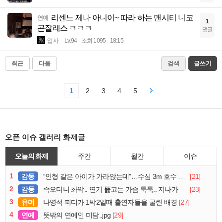
리센느 제나 아니이~ 따라 하는 맨시티 니코
연예
1
곤잘레스 ㅋㅋㅋ
댓글
입사
Lv.94
조회 1095
18:15
최근
다음
검색
글쓰기
1
2
3
4
5
오픈 이슈 갤러리 화제글
오늘의 화제
주간
월간
이슈
1
감동
[21]
“인형 같은 아이가 가라앉는데”…수심 3m 호수 뛰어든 60대 의인
2
감동
[23]
슥오더니 촤악.. 연기 뚫고는 가슴 툭툭.. 지나가던 아재의 정체
3
유머
[27]
나영석 피디가 1박2일때 출연자들을 굴린 배경
4
연예
[29]
뜻밖의 연예인 미담..jpg