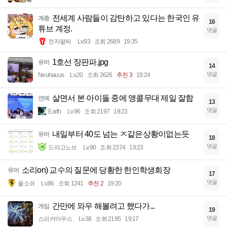
전세계 사람들이 감탄하고 있다는 한국인 유
계층
16
튜브 계정.
댓글
전자팔찌
Lv.93
조회 2689
19:35
1호선 장판파.jpg
유머
14
댓글
Neuhauus
Lv.20
조회 2626
추천 3
19:24
살면서 본 아이돌 중에 앵콜무대 제일 잘함
연예
13
댓글
Earth
Lv.96
조회 2197
19:23
내일부터 40도 넘는 ㅈ같은상황이없는듯
유머
18
댓글
드라고노브
Lv.90
조회 2374
19:23
소리on) 교수의 질문에 당황한 한인학생회장
유머
17
댓글
풀소유
Lv.86
조회 1241
추천 2
19:20
간만에 와우 해볼려고 했다가...
게임
19
댓글
스피커마우스
Lv.38
조회 2195
19:17