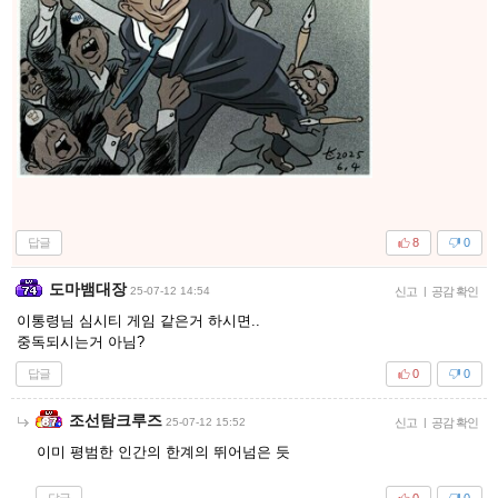
답글
8
0
도마뱀대장
25-07-12 14:54
신고
|
공감 확인
이통령님 심시티 게임 같은거 하시면..
중독되시는거 아님?
답글
0
0
조선탐크루즈
25-07-12 15:52
신고
|
공감 확인
이미 평범한 인간의 한계의 뛰어넘은 듯
답글