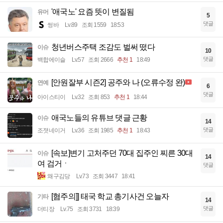
'애국노' 요즘 뜻이 변질됨
유머
5
댓글
썽바
Lv.89
조회 1559
18:53
청년버스주택 조감도 벌써 떴다
이슈
10
댓글
백합에이슬
Lv.57
조회 2666
추천 1
18:49
[안원잘부 시즌2] 공주와 나 (오류수정 완)
연예
6
댓글
아이스티이
Lv.32
조회 853
추천 1
18:44
애국노들의 유튜브 댓글 근황
이슈
14
댓글
조졋네이거
Lv.36
조회 1985
추천 1
18:43
[속보]변기 고처주던 70대 집주인 찌른 30대
이슈
14
여 검거ㆍ
댓글
왜구김당
Lv.73
조회 3447
18:41
[혐주의]] 태국 학교 총기사건 오늘자
기타
14
댓글
더티장
Lv.75
조회 3731
18:39