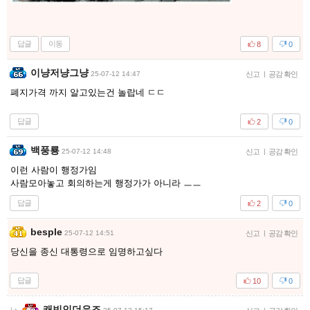
답글
이동
8
0
이냥저냥그냥
25-07-12 14:47
신고
|
공감 확인
폐지가격 까지 알고있는건 놀랍네 ㄷㄷ
답글
2
0
백풍룡
25-07-12 14:48
신고
|
공감 확인
이런 사람이 행정가임
사람모아놓고 회의하는게 행정가가 아니라 ㅡㅡ
답글
2
0
besple
25-07-12 14:51
신고
|
공감 확인
당신을 종신 대통령으로 임명하고싶다
답글
10
0
캐빈인더우즈