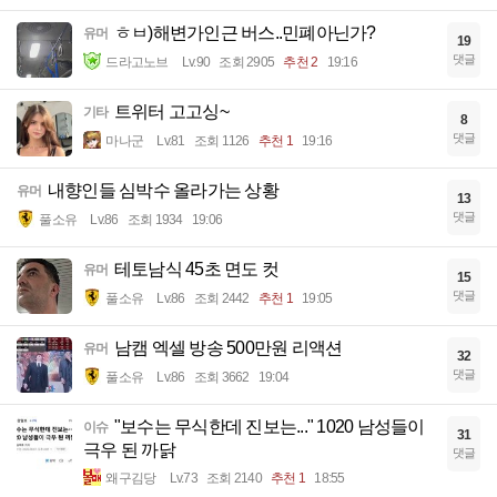
ㅎㅂ)해변가인근 버스..민폐아닌가?
유머
19
댓글
드라고노브
Lv.90
조회 2905
추천 2
19:16
트위터 고고싱~
기타
8
댓글
마나군
Lv.81
조회 1126
추천 1
19:16
내향인들 심박수 올라가는 상황
유머
13
댓글
풀소유
Lv.86
조회 1934
19:06
테토남식 45초 면도 컷
유머
15
댓글
풀소유
Lv.86
조회 2442
추천 1
19:05
남캠 엑셀 방송 500만원 리액션
유머
32
댓글
풀소유
Lv.86
조회 3662
19:04
"보수는 무식한데 진보는..." 1020 남성들이
이슈
31
극우 된 까닭
댓글
왜구김당
Lv.73
조회 2140
추천 1
18:55