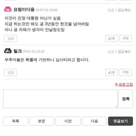
묘랑이다옹
25-07-12 16:06
신고
|
공감 확인
이것이 진정 대통령 아닌가 싶음
지금 하는것만 봐도 굥 3년동안 한것을 넘어버림
아니 굥 자체가 생각이 안날정도임
답글
0
0
틸크
25-07-12 16:22
신고
|
공감 확인
부루마불은 확률에 기반하니 심시티라고 합시다.
답글
0
0
새로고침
등록
목록
본문
이전
다음
댓글보기