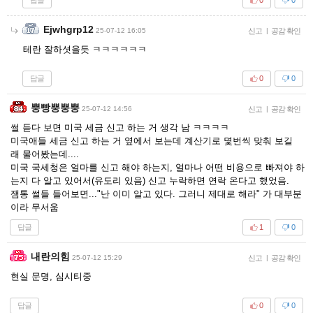
0
0
Ejwhgrp12
25-07-12 16:05
신고
|
공감 확인
테란 잘하셧을듯 ㅋㅋㅋㅋㅋㅋ
답글
0
0
뿡빵뿡뿡뿡
25-07-12 14:56
신고
|
공감 확인
썰 듣다 보면 미국 세금 신고 하는 거 생각 남 ㅋㅋㅋㅋ
미국애들 세금 신고 하는 거 옆에서 보는데 계산기로 몇번씩 맞춰 보길
래 물어봤는데....
미국 국세청은 얼마를 신고 해야 하는지, 얼마나 어떤 비용으로 빠져야 하
는지 다 알고 있어서(유도리 있음) 신고 누락하면 연락 온다고 했었음.
잼통 썰들 들어보면..."난 이미 알고 있다. 그러니 제대로 해라" 가 대부분
이라 무서움
답글
1
0
내란의힘
25-07-12 15:29
신고
|
공감 확인
현실 문명, 심시티중
답글
0
0