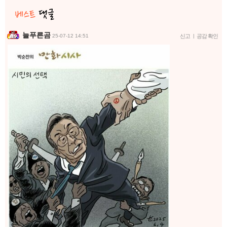
늘푸른곰
25-07-12 14:51
신고
|
공감 확인