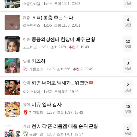
댓글
소중한바램
Lv.44
조회 1091
20:02
ㅎㅂ) 봉춤 추는 누나
계층
4
댓글
조폭빠박스
Lv.65
조회 1156
20:01
중증외상센터 천장미 배우 근황
이슈
12
댓글
고도비만
Lv.91
조회 2129
추천 2
19:49
카즈하
연예
3
댓글
케를로스
Lv.86
조회 666
추천 2
19:49
화면 너머로 냄새가... 워크맨
연예
2
댓글
아이스티이
Lv.32
조회 645
19:46
비유 일타 강사.
유머
10
댓글
전자팔찌
Lv.93
조회 1637
19:43
현 시각 폰 리듬겜 매출 순위 근황
게임
1
댓글
큐땁이알
Lv.88
조회 1761
19:37