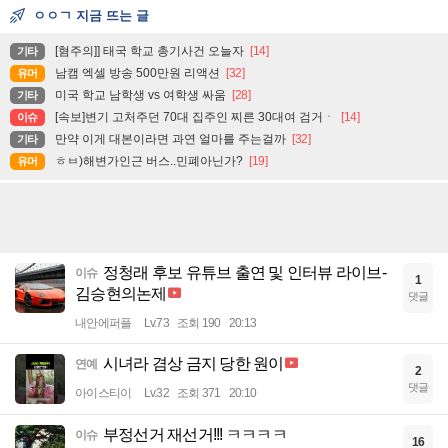
ㅇㅇㄱ 지금 뜨는 글
[혐주의]] 태국 학교 총기사건 오늘자
[14]
기타
남캠 엑셀 방송 500만원 리액션
[32]
유머
미국 학교 남학생 vs 여학생 싸움
[28]
기타
[속보]변기 고처주던 70대 집주인 찌른 30대여 검거ㆍ
[14]
이슈
만약 이게 대본이라면 과연 얼마를 주는걸까
[32]
기타
ㅎㅂ)해변가인근 버스..민폐아닌가?
[19]
유머
정청래 후보 유튜브 출연 및 인터뷰 라이브-
이슈
1
김승현의논제
댓글
내안에퍼플
Lv.73
조회 190
20:13
시녀라 겸상 금지 당한 원이
연예
2
댓글
아이스티이
Lv.32
조회 371
20:10
부정선거 재선거!!! ㅋㅋㅋㅋ
이슈
16