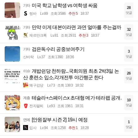
미국 학교 남학생 vs 여학생 싸움
기타
28
댓글
썽바
Lv.89
조회 3586
추천 5
18:37
만약 이게 대본이라면 과연 얼마를 주는걸까
기타
32
댓글
제르만크록
Lv.81
조회 2931
추천 3
18:37
검은독수리 공중보여주기
기타
3
댓글
산바락
Lv.37
조회 1390
18:36
개밥쉰당 천하람...국회의원 최초 2박3일 논
이슈
26
산 훈련소 입소,각개전투 야간행군 한다
댓글
왜구김당
Lv.73
조회 1383
18:32
테슬라+스페이스x 초대형 메가 테라팹 공개.
계층
10
댓글
전자팔찌
Lv.93
조회 1961
18:31
[안원잘부 시즌 2] 19시 예정
연예
1
댓글
입사
Lv.94
조회 1258
추천 1
18:28