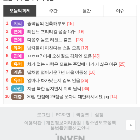
오늘의 화제
주간
월간
이슈
1
지식
[15]
중력댐의 건축해부도
2
연예
[16]
리센느 프리티걸 음중 1위~
3
연예
[23]
다음주 놀토 리센느 출연...
4
유머
[12]
남자들이 미친다는 스킬 모음
5
연예
[43]
ㅇㅎㅂ? 어제 오션월드 김채연 모음
6
유머
[25]
차가 없는 사람은 모르는 주말에 나가기 싫은 이유
7
계층
[18]
딸처럼 업어키운 7년 터울 여동생
8
유머
[26]
얼마나 화가났는지 감도 안옴
9
사진
[36]
지금 북한 삼지연시 지역 날씨
10
계층
[14]
30점 만점에 29점을 쏘다니 대단하시네요.jpg
로그인
PC화면
퀵링크
설정
청소년보호정책
이용약관
개인정보처리방침
▲
불법촬영물신고안내
(주)