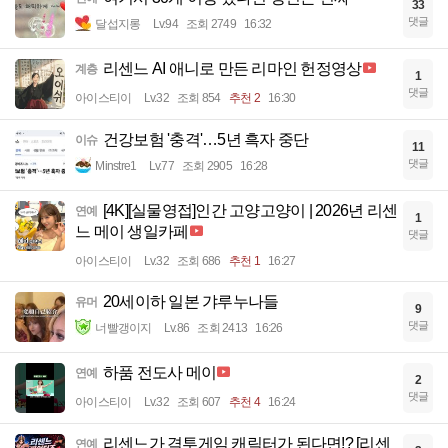
33
댓글
달섭지롱
Lv.94
조회 2749
16:32
리센느 AI 애니로 만든 리마인 헌정영상
계층
1
댓글
아이스티이
Lv.32
조회 854
추천 2
16:30
건강보험 '충격'…5년 흑자 중단
이슈
11
댓글
Minstre1
Lv.77
조회 2905
16:28
[4K][실물영접]인간 고양고양이 | 2026년 리센
연예
1
느 메이 생일카페
댓글
아이스티이
Lv.32
조회 686
추천 1
16:27
20세이하 일본 갸루누나들
유머
9
댓글
너빨갱이지
Lv.86
조회 2413
16:26
하품 전도사 메이
연예
2
댓글
아이스티이
Lv.32
조회 607
추천 4
16:24
리센느가 격투게임 캐릭터가 된다면!? [리센
연예