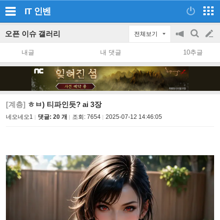
IT
인벤
오픈 이슈 갤러리
전체보기
공
검
글
지
색
내글
내 댓글
10추글
on/off
쓰
기
[계층]
ㅎㅂ) 티파인듯? ai 3장
네오네오1
댓글: 20 개
조회:
7654
2025-07-12 14:46:05