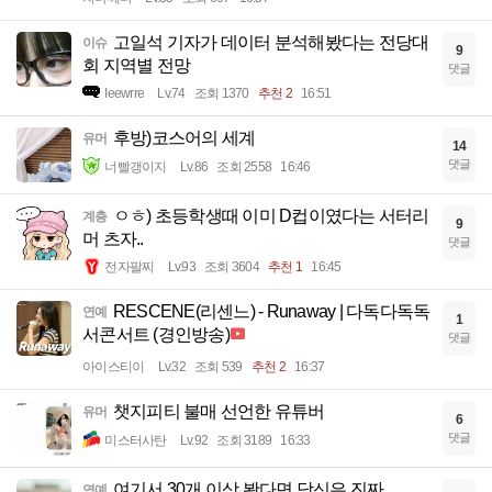
고일석 기자가 데이터 분석해봤다는 전당대
이슈
9
회 지역별 전망
댓글
Ieewrre
Lv.74
조회 1370
추천 2
16:51
후방)코스어의 세계
유머
14
댓글
너빨갱이지
Lv.86
조회 2558
16:46
ㅇㅎ) 초등학생때 이미 D컵이였다는 서터리
계층
9
머 츠자..
댓글
전자팔찌
Lv.93
조회 3604
추천 1
16:45
RESCENE(리센느) - Runaway | 다독다독독
연예
1
서콘서트 (경인방송)
댓글
아이스티이
Lv.32
조회 539
추천 2
16:37
챗지피티 불매 선언한 유튜버
유머
6
댓글
미스터사탄
Lv.92
조회 3189
16:33
여기서 30개 이상 봤다면 당신은 진짜
연예