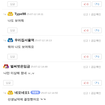
답글
0
0
Type98
25-07-12 16:11
신고
|
공감 확인
나도 보여줘
답글
0
0
우리집서울역
25-07-12 16:13
신고
|
공감 확인
뭐야 나도 보여줘요
답글
0
0
벌써벗은임금
25-07-12 14:48
신고
|
공감 확인
나만 이상해 졌네 ㅜ,ㅜ
답글
0
1
네오네오1
25-07-12 14:50
신고
|
공감 확인
선생님덕에 결정했어요 ㄳㄳ