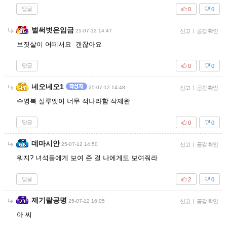
답글
0
0
벌써벗은임금
25-07-12 14:47
신고
|
공감 확인
보짓살이 어떼서요 갠찮아요
답글
0
0
네오네오1
25-07-12 14:48
신고
|
공감 확인
수영복 실루엣이 너무 적나라함 삭제완
답글
0
0
데마시안
25-07-12 14:50
신고
|
공감 확인
뭐지? 녀석들에게 보여 준 걸 나에게도 보여줘라
답글
2
0
제기랄공명
25-07-12 16:05
신고
|
공감 확인
아 씨