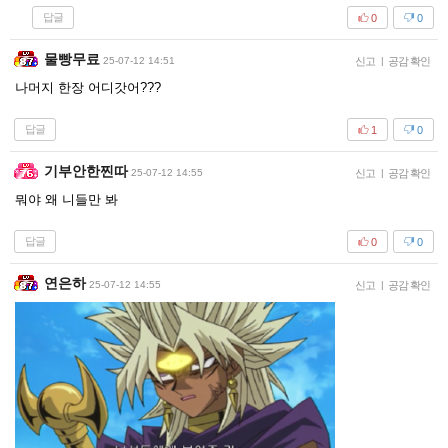
답글
0
0
물빵무료
25-07-12 14:51
신고
|
공감 확인
나머지 한장 어디갓어???
답글
1
0
기부안한찐따
25-07-12 14:55
신고
|
공감 확인
뭐야 왜 니들만 봐
답글
0
0
연은하
25-07-12 14:55
신고
|
공감 확인