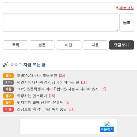
새로고침
등록
목록
본문
이전
다음
댓글보기
ㅇㅇㄱ 지금 뜨는 글
후방)40대누나. 모닝루틴
[25]
유머
떡인지에서 타락의 상징이 되어버린 옷
[11]
기타
ㅇㅎ) 초등학생때 이미 D컵이였다는 서터리머 츠자..
[9]
계층
화장하는 인스타녀
[18]
유머
챗지피티 불매 선언한 유튜버
[6]
유머
건강보험 '충격'…5년 흑자 중단
[11]
이슈