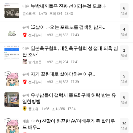
뉴박새끼들은 진짜 선이라는걸 모르나
이슈
6
댓글
원스타조
Lv.75
조회 374
17:43
12살이 나오는 포르노를 검색한 남자..
유머
4
댓글
전자팔찌
Lv.93
조회 632
17:43
일본축구협회, 대한축구협회 성 접대 의혹 심
이슈
2
판 조사"
댓글
슬기로움
Lv.92
조회 294
17:41
자기 꼴린대로 살아야하는 이유...
유머
5
댓글
전자팔찌
Lv.93
조회 683
17:39
유부남들이 갤럭시 폴드8 구매 허락 받는 유
유머
6
일한방법
댓글
풀소유
Lv.86
조회 886
17:34
ㅇㅎ) 친딸이 롸끈한 AV여배우가 된 할리우
계층
12
드 배우...
댓글