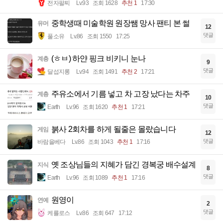
전자팔찌
Lv.93
조회 1628
추천 1
17:30
중학생때 미술학원 원장쌤 망사 팬티 본 썰
유머
12
댓글
풀소유
Lv.86
조회 1550
17:25
(ㅎㅂ) 하얀 핑크 비키니 눈나
계층
9
댓글
달섭지롱
Lv.94
조회 1491
추천 2
17:21
주유소에서 기름 넣고 차 고장 났다는 차주
계층
10
댓글
Earth
Lv.96
조회 1620
추천 1
17:21
붉사 2회차를 하게 될줄은 몰랐습니다
게임
12
댓글
바람을베다
Lv.86
조회 1043
추천 1
17:16
옛 조상님들의 지혜가 담긴 경복궁 배수설계
지식
8
댓글
Earth
Lv.96
조회 1089
추천 1
17:16
원영이
연예
2
댓글
케를로스
Lv.86
조회 647
17:12