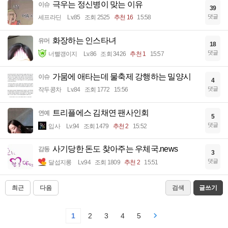
극우는 정신병이 맞는 이유
이슈
39
댓글
세프라딘
Lv.85
조회 2525
추천 16
15:58
화장하는 인스타녀
유머
18
댓글
너빨갱이지
Lv.86
조회 3426
추천 1
15:57
가뭄에 애타는데 물축제 강행하는 밀양시
이슈
4
댓글
작두콩차
Lv.84
조회 1772
15:56
트리플에스 김채연 팬사인회
연예
5
댓글
입사
Lv.94
조회 1479
추천 2
15:52
사기당한 돈도 찾아주는 우체국.news
감동
3
댓글
달섭지롱
Lv.94
조회 1809
추천 2
15:51
최근
다음
검색
글쓰기
1
2
3
4
5