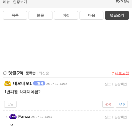
메뉴
인장보기
EXP 6%
목록
본문
이전
다음
댓글쓰기
댓글
(20)
등록순
|
최신순
새로고침
네오네오1
25-07-12 14:46
신고
|
공감 확인
1번째짤 삭제해야함?
답글
0
0
Fanza
25-07-12 14:47
신고
|
공감 확인
ㅇ