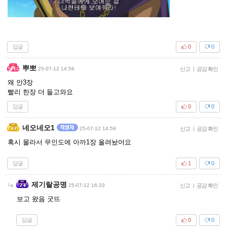
답글
0
0
뿌뽀
25-07-12 14:56
신고
|
공감 확인
왜 안3장
빨리 한장 더 들고와요
답글
0
0
네오네오1
25-07-12 14:59
신고
|
공감 확인
혹시 몰라서 무인도에 아까1장 올려놨어요
답글
1
0
제기랄공명
25-07-12 16:33
신고
|
공감 확인
보고 왔음 굿뜨
답글
0
0