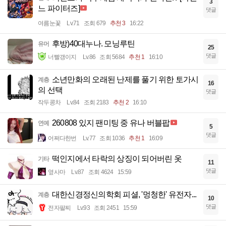
3
느 파이터즈]
댓글
여름눈꽃
Lv.71
조회 679
추천 3
16:22
후방)40대누나. 모닝루틴
유머
25
댓글
너빨갱이지
Lv.86
조회 5684
추천 1
16:10
소년만화의 오래된 난제를 풀기 위한 토가시
계층
16
의 선택
댓글
작두콩차
Lv.84
조회 2183
추천 2
16:10
260808 있지 팬미팅 중 유나 버블팝
연예
5
댓글
어쩌다한번
Lv.77
조회 1036
추천 1
16:09
떡인지에서 타락의 상징이 되어버린 옷
기타
11
댓글
옆사마
Lv.87
조회 4624
15:59
대한신경정신의학회 피셜, '멍청한' 유전자...
계층
10
댓글
전자팔찌
Lv.93
조회 2451
15:59