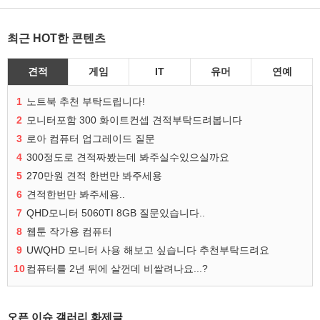
최근 HOT한 콘텐츠
견적
게임
IT
유머
연예
1
노트북 추천 부탁드립니다!
2
모니터포함 300 화이트컨셉 견적부탁드려봅니다
3
로아 컴퓨터 업그레이드 질문
4
300정도로 견적짜봤는데 봐주실수있으실까요
5
270만원 견적 한번만 봐주세용
6
견적한번만 봐주세용..
7
QHD모니터 5060TI 8GB 질문있습니다..
8
웹툰 작가용 컴퓨터
9
UWQHD 모니터 사용 해보고 싶습니다 추천부탁드려요
10
컴퓨터를 2년 뒤에 살껀데 비쌀려나요...?
오픈 이슈 갤러리 화제글