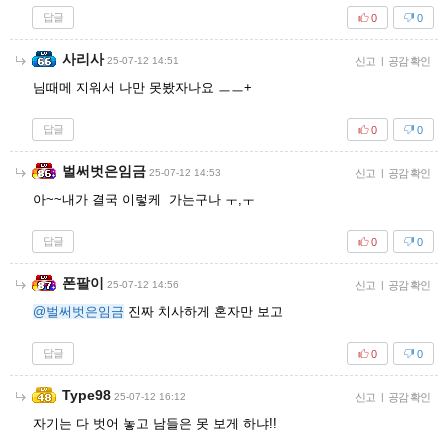
답글
0
0
사리사
25-07-12 14:51
신고
|
공감 확인
님때메 지워서 나만 못봤자나요 ㅡㅡ+
답글
0
0
벌써벗은임금
25-07-12 14:53
신고
|
공감 확인
아~~내가 결국 이렇케 가는구나 ㅜ,ㅜ
답글
0
0
폰팔이
25-07-12 14:56
신고
|
공감 확인
@벌써벗은임금
진짜 치사하게 혼자만 보고
답글
0
0
Type98
25-07-12 16:12
신고
|
공감 확인
자기는 다 벗어 놓고 남들은 못 보게 하냐!!