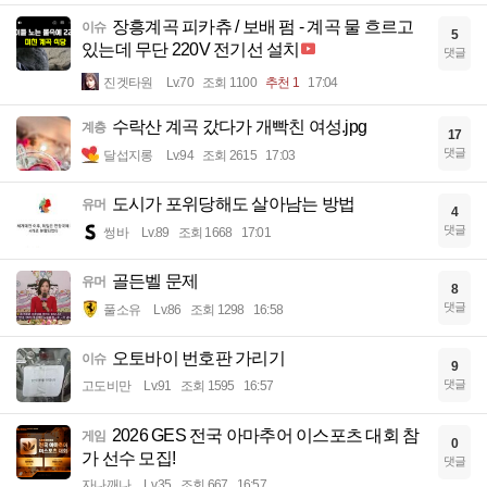
장흥계곡 피카츄 / 보배 펌 - 계곡 물 흐르고
이슈
5
있는데 무단 220V 전기선 설치
댓글
진겟타원
Lv.70
조회 1100
추천 1
17:04
수락산 계곡 갔다가 개빡친 여성.jpg
계층
17
댓글
달섭지롱
Lv.94
조회 2615
17:03
도시가 포위당해도 살아남는 방법
유머
4
댓글
썽바
Lv.89
조회 1668
17:01
골든벨 문제
유머
8
댓글
풀소유
Lv.86
조회 1298
16:58
오토바이 번호판 가리기
이슈
9
댓글
고도비만
Lv.91
조회 1595
16:57
2026 GES 전국 아마추어 이스포츠 대회 참
게임
0
가 선수 모집!
댓글
자나깨나
Lv.35
조회 667
16:57