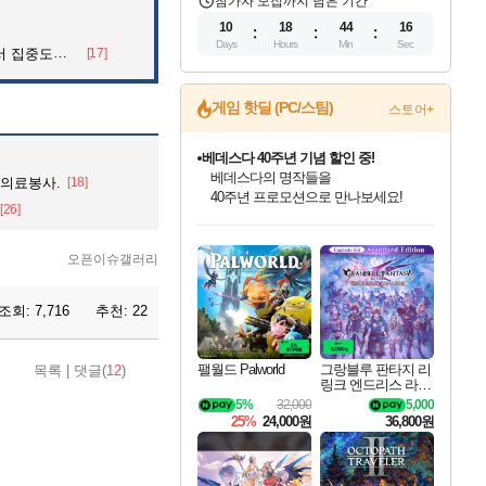
참가자 모집까지 남은 기간
10
18
44
15
Days
Hours
Min
Sec
아파트의 안내방송
[17]
게임 핫딜 (PC/스팀)
스토어+
캡콤 프렌차이즈 할인 진행 중!
몬헌, 바하 등 인기 IP를
 의료봉사.
[18]
할인가에 만나보세요!
[26]
인벤게임즈 8월 특별 할인!
드래곤소드: 어웨이크닝 입점!
문명 7 특별 할인!
마블 투혼 파이팅 소울즈 정식출시!
귀무자: 검의 길 예약 판매 중!
비스트 오브 리인카네이션 정식 출시!
커세어 코브 출시 기념 할인!
더 렐릭 퍼스트 가디언 정식 출시
베데스다 40주년 기념 할인 중!
캡콤 일부 상품 상시 할인
스타워즈 은하계 레이서
로블록스 기프트 카드 공식 입점
인기 퍼블리셔 모음!
스팀으로 만나는 드래곤소드!
조선&고려 DLC 출시 예정
마블 히어로 총 출동&화려한 격투!
10% 할인과
게임프릭 신작 IP
해적'섬'을 발전시키자!
설화x하드코어 액션!
베데스다의 명작들을
몬헌 와일즈 & 드래곤즈 도그마2
인벤게임즈에서 10% 추가 적립
Robux를 가장 안전하고
최대 90% 할인가를 만나보세요!
네이버혜택과 함께 만나보세요!
50%할인&추가 적립까지!
네이버 포인트 혜택까지!
이니&베니 혜택까지!
네이버 혜택가와 함께 예약하세요!
할인&네이버혜택으로 만나보세요!
네이버페이 혜택과 만나보세요!
40주년 프로모션으로 만나보세요!
일부 에디션 상시 할인!
혜택으로 예약 판매 중
편안하게 충전하세요
오픈이슈갤러리
조회:
7,716
추천:
22
팰월드 Palworld
그랑블루 판타지 리
목록
|
댓글(
12
)
링크 엔드리스 라그
나로크 업그레이드
5%
32,000
5,000
킷 Granblue Fantasy
25%
24,000원
36,800원
Relink Endless Ragn
arok Upgrade Kit DL
C