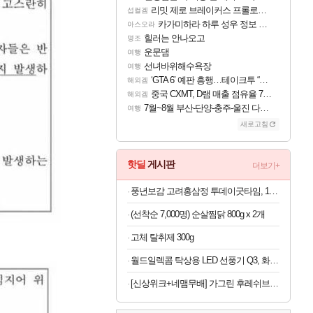
리밋 제로 브레이커스 프롤로그 테스트 후기 영상 업로드
섭컬겜
카가미하라 하루 성우 정보 및 주요 필모
아스오라
힐러는 안나오고
명조
운문댐
여행
선녀바위해수욕장
여행
‘GTA 6’ 예판 흥행…테이크투 “내부 예상 크게 넘어”
해외겜
중국 CXMT, D램 매출 점유율 7%…글로벌 4위로 부상
해외겜
7월~8월 부산-단양-충주-울진 다녀왔어요~
여행
새로고침
핫딜
게시판
더보기+
풍년보감 고려홍삼정 투데이굿타임, 15g, 100포 + 쇼핑백, 1개, 1세트
(선착순 7,000명) 순살찜닭 800g x 2개
고체 탈취제 300g
월드일렉콤 탁상용 LED 선풍기 Q3, 화이트, 1개
[신상위크+네맴무배] 가그린 후레쉬브레스 치약 120g, 라임민트향, 5개