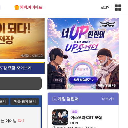
혜택.아이마트
로그인
인
벤
전
체
사
이
트
맵
도감 댓글 모아보기
게임 캘린더
더보기+
보기
이슈 화제보기
모집
아스오라 CBT 모집
잡는 어머님
[14]
08.19