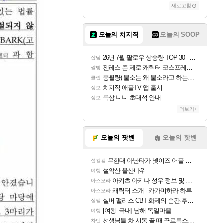
새로고침
오늘의 치지직
오늘의 SOOP
26년 7월 팔로우 상승량 TOP 30 - 월간 치지직
잡담
젠레스 존 제로 캐릭터 코스프레한 꽁주
짤방
풍월량) 물소는 왜 물소라고 하는거야? 아! 그만 ㅋㅋ
클립
치지직 애플TV 앱 출시
정보
룩삼 니니 초대석 안내
정보
더보기+
오늘의 팟벤
오늘의 핫벤
무한대 아난타가 넷이즈 어플 달력에 일정 등록
섭컬겜
설악산 울산바위
여행
아키츠 아키나 성우 정보 및 주요 필모
아스오라
캐릭터 소개 - 카가미하라 하루
아스오라
실버 팰리스 CBT 화제의 순간·후기 모음
실팰
[여행_국내] 남해 독일마을
여행
선생님들 차 시동 끌 때 꾸르륵소리나는데
차벤