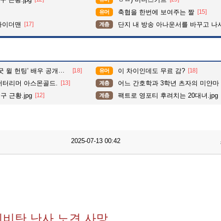
축협을 한번에 보여주는 짤
[15]
유머
파이더맨
[17]
단지 내 방송 아나운서를 바꾸고 나서 집중도가 확 올라갔다는 한 
계층
’ 배우 공개한 끔찍 사고 현장
[18]
이 차이인데도 무료 감?
[18]
유머
서터리머 아스몬골드.
[13]
어느 간호학과 3학년 츠자의 미얀마
계층
 근황.jpg
[12]
팩트로 영포티 후려치는 20대녀.jpg
계층
2025-07-13 00:42
비비탄 난사 노견 사망