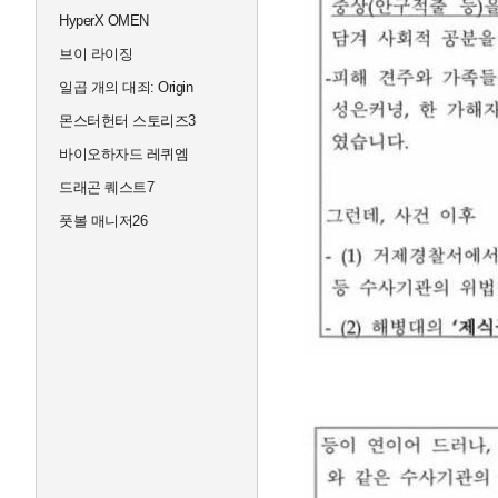
HyperX OMEN
브이 라이징
일곱 개의 대죄: Origin
몬스터헌터 스토리즈3
바이오하자드 레퀴엠
드래곤 퀘스트7
풋볼 매니저26