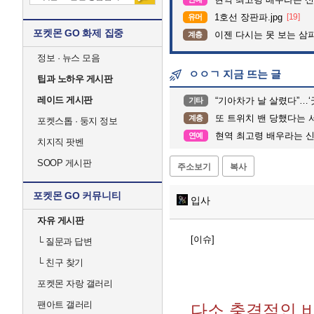
1호선 장판파.jpg
[19]
유머
포켓몬 GO 화제 집중
이젠 다시는 못 보는 삼
계층
정보 · 뉴스 모음
ㅇㅇㄱ 지금 뜨는 글
팁과 노하우 게시판
레이드 게시판
“기아차가 날 살렸다”…‘굿 윌 헌팅
기타
또 트위치 밴 당했다는 
계층
포켓스톱 · 둥지 정보
현역 최고령 배우라는 신구
연예
치지직 팟벤
SOOP 게시판
주소보기
복사
포켓몬 GO 커뮤니티
입사
자유 게시판
[이슈]
└
질문과 답변
└
친구 찾기
포켓몬 자랑 갤러리
팬아트 갤러리
다소 충격적인 