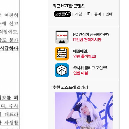
최근 HOT한 콘텐츠
포켓몬GO
게임
IT
유머
연예
PC 견적이 궁금하다면?
IT인벤 견적게시판
매일매일,
인벤 출석체크!
주사위 굴리고 포인트!
인벤 마블
추천 코스프레 갤러리