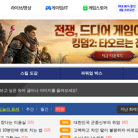
최대 90% 할인
라이브/영상
게이밍/IT
게임스토어
8월 프로모션
스킬 도감
파워업 박스
 보고 싶은 유머 글이나 이미지를 올려보세요!
오늘의 화제
주간
월간
이슈
지난 화제
다 찼다는 미용실
[15]
대한민국 군종신부의 위엄
[42]
유머
 10분만에 텐트 치는 법
[12]
고백하고 차인 딸이 불평하자 바로
유머
 근황.jpg
[12]
ㅎㅂ) 미니스커트
[29]
유머