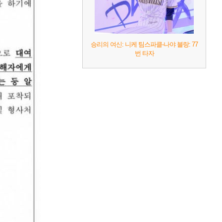
승리의 여신: 니케 팀스파클-나야 블랑: 77
번 타자