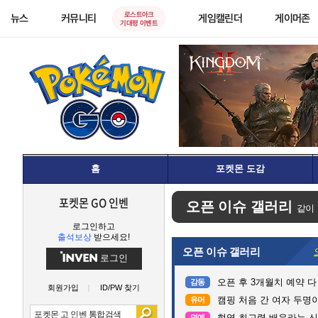
로스트아크
뉴스
커뮤니티
게임캘린더
게이머존
기대평 이벤트
홈
포켓몬 도감
포켓몬 GO 인벤
오픈 이슈 갤러리
같이
로그인하고
출석보상
받으세요!
오픈 이슈 갤러리
로그인
오픈 후 3개월치 예약 
감동
회원가입
ID/PW 찾기
캠핑 처음 간 여자 두명이
유머
현역 최고령 배우라는 신구
연예