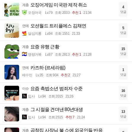
오징어게임 미국판 제작 취소
계층
4
댓글
오징어국
Lv.79
조회 2033
추천 1
21:34
오션월드 트리플에스 김채연
연예
5
댓글
달섭지롱
Lv.94
조회 1551
21:33
요증 유행 근황
계층
15
댓글
명량거북
Lv.87
조회 2813
추천 1
21:28
카즈하 (르세라핌)
연예
1
댓글
배수민
Lv.35
조회 904
추천 2
21:27
요즘 촉법소년 범죄자 수준
이슈
16
댓글
입사
Lv.94
조회 2015
21:26
그 시절을 견뎌낸 80년대생
계층
13
댓글
입사
Lv.94
조회 2515
추천 7
21:24
곱창집 사장님 불 쇼에 외국인들 반응
계층