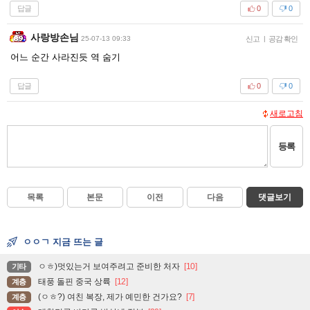
답글
0
0
사랑방손님
25-07-13 09:33
신고
|
공감 확인
어느 순간 사라진듯 역 숨기
답글
0
0
새로고침
등록
목록
본문
이전
다음
댓글보기
ㅇㅇㄱ 지금 뜨는 글
ㅇㅎ)멋있는거 보여주려고 준비한 처자
[10]
기타
태풍 돌핀 중국 상륙
[12]
계층
(ㅇㅎ?) 여친 복장, 제가 예민한 건가요?
[7]
계층