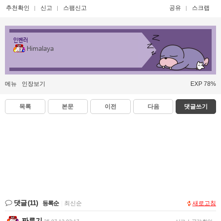
추천확인
신고
스팸신고
공유
스크랩
인벤러
Himalaya
메뉴
인장보기
EXP 78%
목록
본문
이전
다음
댓글쓰기
댓글
(11)
등록순
|
최신순
새로고침
짜루기