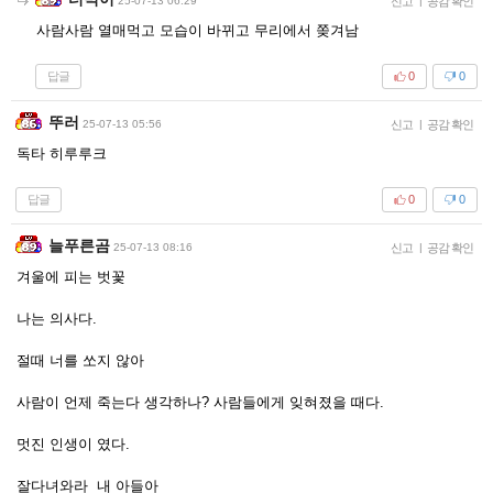
25-07-13 06:29
신고
|
공감 확인
사람사람 열매먹고 모습이 바뀌고 무리에서 쫒겨남
답글
0
0
뚜러
25-07-13 05:56
신고
|
공감 확인
독타 히루루크
답글
0
0
늘푸른곰
25-07-13 08:16
신고
|
공감 확인
겨울에 피는 벗꽃
나는 의사다.
절때 너를 쏘지 않아
사람이 언제 죽는다 생각하나? 사람들에게 잊혀졌을 때다.
멋진 인생이 였다.
잘다녀와라 내 아들아