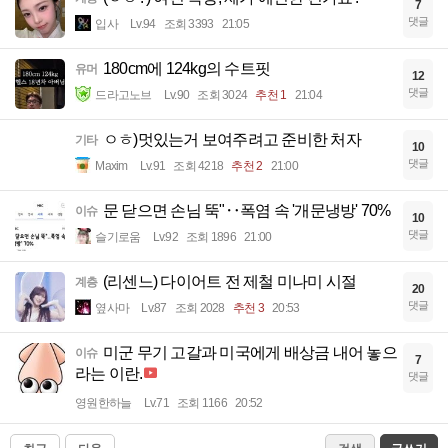
7
댓글
입사
Lv.94
조회 3393
21:05
180cm에 124kg의 수트핏
유머
12
댓글
드라고노브
Lv.90
조회 3024
추천 1
21:04
ㅇㅎ)멋있는거 보여주려고 준비한 처자
기타
10
댓글
Maxim
Lv.91
조회 4218
추천 2
21:00
문 닫으면 손님 뚝"‥폭염 속 '개문냉방' 70%
이슈
10
댓글
슬기로움
Lv.92
조회 1896
21:00
(리센느) 다이어트 전 제철 미나미 시절
계층
20
댓글
옆사마
Lv.87
조회 2028
추천 3
20:53
미군 무기 고갈과 미국에게 배상금 내어 놓으
이슈
7
라는 이란.
댓글
영원한하늘
Lv.71
조회 1166
20:52