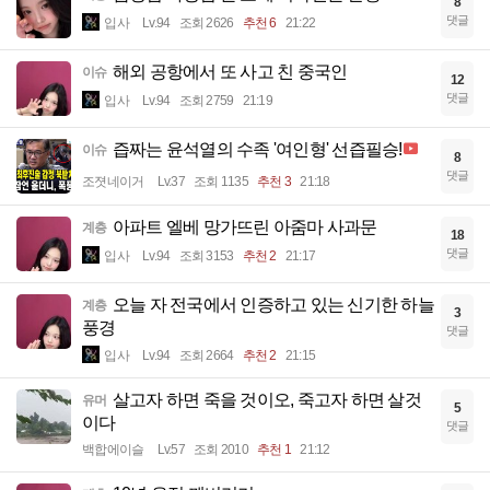
8
댓글
입사
Lv.94
조회 2626
추천 6
21:22
해외 공항에서 또 사고 친 중국인
이슈
12
댓글
입사
Lv.94
조회 2759
21:19
즙짜는 윤석열의 수족 '여인형' 선즙필승!
이슈
8
댓글
조졋네이거
Lv.37
조회 1135
추천 3
21:18
아파트 엘베 망가뜨린 아줌마 사과문
계층
18
댓글
입사
Lv.94
조회 3153
추천 2
21:17
오늘 자 전국에서 인증하고 있는 신기한 하늘
계층
3
풍경
댓글
입사
Lv.94
조회 2664
추천 2
21:15
살고자 하면 죽을 것이오, 죽고자 하면 살것
유머
5
이다
댓글
백합에이슬
Lv.57
조회 2010
추천 1
21:12