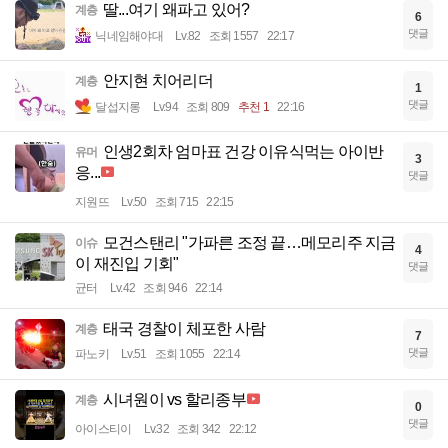
딸...여기 왜파고 있어?
계층
6
댓글
닉네임해야대
Lv.82
조회 1557
22:17
안지현 치어리더
계층
1
댓글
달섭지롱
Lv.94
조회 809
추천 1
22:16
인생2회차 엄마표 건강 이유식먹는 아이반
유머
3
응...
댓글
지원뜨
Lv.50
조회 715
22:15
모건스탠리 "가파른 조정 끝…메모리주 지금
이슈
4
이 재진입 기회"
댓글
균터
Lv.42
조회 946
22:14
태국 경찰이 체포한 사람
계층
7
댓글
파노키
Lv.51
조회 1055
22:14
시녀원이 vs 할리종부
계층
0
댓글
아이스티이
Lv.32
조회 342
22:12