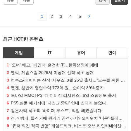
최근
다음
검색
글쓰기
1
2
3
4
5
최근 HOT한 콘텐츠
게임
IT
유머
연예
1
'오너' 빼고, '페인터' 출전한 T1, 한화생명에 패배
2
엔씨, 게임스컴 2026서 미공개 신작 최초 공개
3
컴투스-에이버튼 신작 '제우스' 8월 26일 출시…"모두를 위한 경쟁"
4
웹젠, 상반기 영업수익 773억 원…순이익 89% 증가
5
모바일 MMOTPS '더 디비전 리서전스', 6일 스팀에도 출시
6
PS5 실물 패키지에 '디스크 중단' 안내 스티커 붙었다
7
검은사막 최초의 '하이퍼 부스트', 직접 해봤습니다
8
검과 방패, 돌진기에 원거리 공격까지? 오버워치 '디몬' 플레이 영상
9
"유저 의견 적극 반영" 게임프리크, 비스트 오브 리인카네이션 개선 나선다