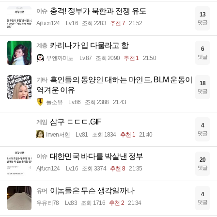
충격! 정부가 북한과 전쟁 유도
이슈
13
댓글
Ajfucn124
Lv.16
조회 2283
추천 7
21:52
카리나가 입 다물라고 함
계층
6
댓글
부엔까미노
Lv.87
조회 2090
추천 1
21:50
흑인들의 동양인 대하는 마인드, BLM 운동이
기타
18
역겨운 이유
댓글
풀소유
Lv.86
조회 2388
21:43
삼구 ㄷㄷㄷ.GIF
게임
4
댓글
Inven서현
Lv.81
조회 1834
추천 1
21:40
대한민국 바다를 박살낸 정부
이슈
20
댓글
Ajfucn124
Lv.16
조회 3374
추천 8
21:35
이놈들은 무슨 생각일까나
유머
4
댓글
우유리78
Lv.83
조회 1716
추천 2
21:34