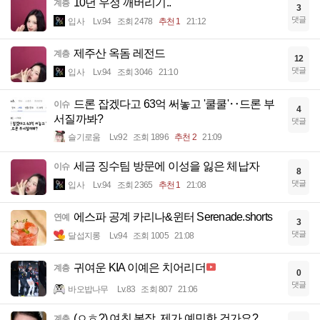
10년 우정 깨버리기..
계층
3
댓글
입사
Lv.94
조회 2478
추천 1
21:12
제주산 옥돔 레전드
계층
12
댓글
입사
Lv.94
조회 3046
21:10
드론 잡겠다고 63억 써놓고 '쿨쿨'‥드론 부
이슈
4
서질까봐?
댓글
슬기로움
Lv.92
조회 1896
추천 2
21:09
세금 징수팀 방문에 이성을 잃은 체납자
이슈
8
댓글
입사
Lv.94
조회 2365
추천 1
21:08
에스파 공계 카리나&윈터 Serenade.shorts
연예
3
댓글
달섭지롱
Lv.94
조회 1005
21:08
귀여운 KIA 이예은 치어리더
계층
0
댓글
바오밥나무
Lv.83
조회 807
21:06
(ㅇㅎ?) 여친 복장, 제가 예민한 건가요?
계층