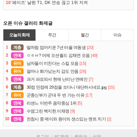
10
'페이즈' 날뛴 T1, DK 연승 끊고 1위 지켜
오픈 이슈 갤러리 화제글
오늘의 화제
주간
월간
이슈
1
계층
[20]
딸처럼 업어키운 7년 터울 여동생
2
연예
[49]
ㅇㅎㅂ? 어제 오션월드 김채연 모음
3
유머
[15]
남자들이 미친다는 스킬 모음
4
유머
[26]
얼마나 화가났는지 감도 안옴
5
연예
[7]
과거 파묘되서 현재 난리난 연예인
6
계층
[15]
30점 만점에 29점을 쏘다니 대단하시네요.jpg
7
유머
[17]
군종신부가 군대 두 번 가는 이유
8
연예
[5]
리센느 이번주 음악중심 1위
9
연예
[9]
수염그린 백지헌.이채영
10
연예
[1]
전참시 중 메이와 원이의 센스있는 멘트 치기
로그인
PC화면
퀵링크
설정