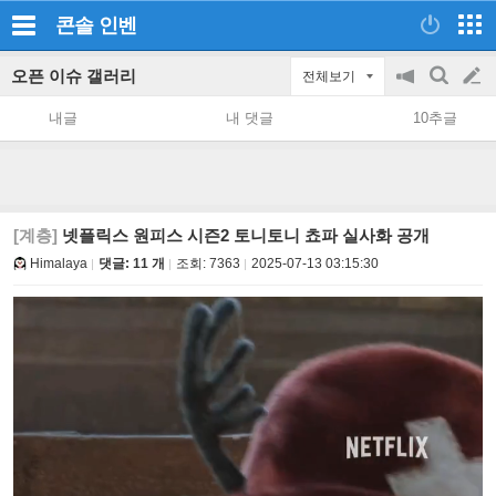
콘솔
인벤
오픈 이슈 갤러리
전체보기
공
검
글
지
색
내글
내 댓글
10추글
on/off
쓰
기
[계층]
넷플릭스 원피스 시즌2 토니토니 쵸파 실사화 공개
Himalaya
댓글: 11 개
조회:
7363
2025-07-13 03:15:30