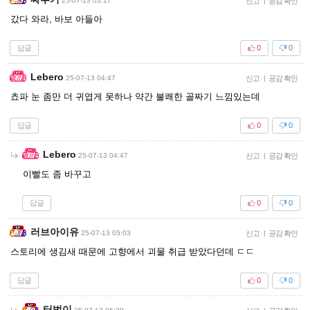
25-07-13 03:17
신고
|
공감 확인
갔다 와라, 바보 아들아
답글
0
0
Lebero
25-07-13 04:47
신고
|
공감 확인
쵸파 눈 좀만 더 귀엽게 못하나 약간 불쾌한 골짜기 느낌있는데
답글
0
0
Lebero
25-07-13 04:47
신고
|
공감 확인
이빨도 좀 바꾸고
답글
0
0
러브아이유
25-07-13 05:03
신고
|
공감 확인
스토리에 생김새 때문에 고향에서 괴물 취급 받았다던데 ㄷㄷ
답글
0
0
터벅이