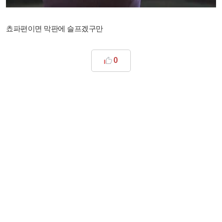
쵸파편이면 막판에 슬프겠구만
0