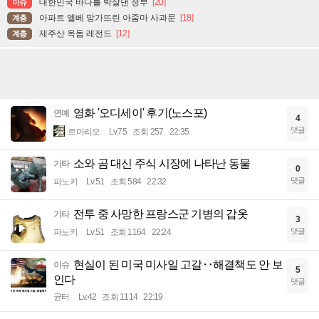
대한민국 바다를 박살낸 정부
[20]
이슈
아파트 엘베 망가뜨린 아줌마 사과문
[18]
계층
제주산 옥돔 레전드
[12]
계층
영화 '오디세이' 후기(노스포)
연예
4
댓글
르마리오
Lv.75
조회 257
22:35
소와 곰 대신 주식 시장에 나타난 동물
기타
0
댓글
파노키
Lv.51
조회 584
22:32
전투 중 사망한 프랑스군 기병의 갑옷
기타
3
댓글
파노키
Lv.51
조회 1164
22:24
현실이 된 미국 미사일 고갈‥해결책도 안 보
이슈
5
인다
댓글
균터
Lv.42
조회 1114
22:19