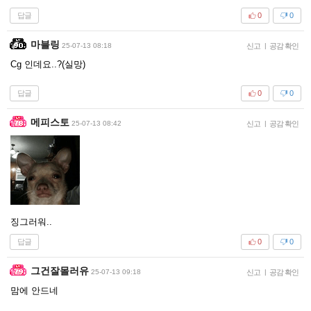
답글
0
0
마블링
25-07-13 08:18
신고
|
공감 확인
Cg 인데요..?(실망)
답글
0
0
메피스토
25-07-13 08:42
신고
|
공감 확인
징그러워..
답글
0
0
그건잘몰러유
25-07-13 09:18
신고
|
공감 확인
맘에 안드네