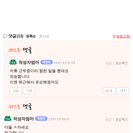
댓글
(13)
등록순
|
최신순
새로고침
작성자엄마
25-07-13 05:33
신고
|
공감 확인
어휴 근무중이라 험한 말을 했네요
죄송합니다.
이젠 퇴근해서 온순해졌어요
답글
이동
4
0
작성자엄마
25-07-13 05:32
신고
|
공감 확인
다들 ㅈ까세요
퇴근합니다