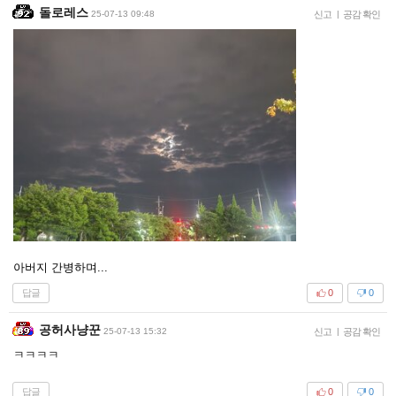
돌로레스
25-07-13 09:48
신고
|
공감 확인
아버지 간병하며...
답글
0
0
공허사냥꾼
25-07-13 15:32
신고
|
공감 확인
ㅋㅋㅋㅋ
답글
0
0