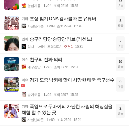
11
댓글
달섭지롱
Lv.94
조회 2216
15:35
조상 찾기 DNA 검사를 해본 유튜버
기타
8
댓글
사실난라쿤
Lv.89
조회 2994
15:34
숭구리당당 숭당당 리브 (리센느)
연예
2
댓글
입사
Lv.94
조회 1014
추천 1
15:31
친구의 진짜 의리
이슈
10
댓글
왜구김당
Lv.73
조회 1776
15:31
경기 도중 낙뢰에 맞아 사망한 태국 축구선수
이슈
9
댓글
슬기로움
Lv.92
조회 1597
15:25
폭염으로 두바이의 가난한 사람의 화장실을
기타
2
체험 할 수 있는 곳
댓글
사실난라쿤
Lv.89
조회 2694
15:24