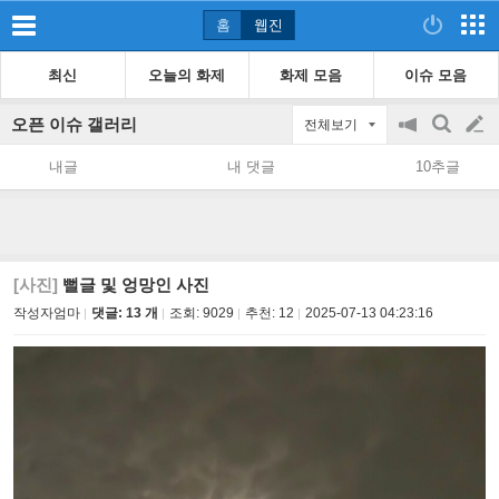
홈
웹진
최신
오늘의 화제
화제 모음
이슈 모음
오픈 이슈 갤러리
전체보기
공
검
글
지
색
내글
내 댓글
10추글
on/off
쓰
기
[사진]
뻘글 및 엉망인 사진
작성자엄마
댓글: 13 개
조회:
9029
추천:
12
2025-07-13 04:23:16