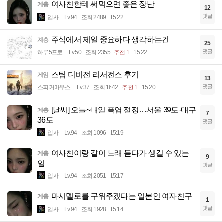
여사친한테 써먹으면 좋은 장난
계층
12
댓글
입사
Lv.94
조회 2489
15:22
주식에서 제일 중요하다 생각하는건
계층
25
댓글
하루5프로
Lv.50
조회 2355
추천 1
15:22
스팀 디비전 리서전스 후기
게임
13
댓글
스피커마우스
Lv.37
조회 1642
추천 1
15:20
[날씨] 오늘~내일 폭염 절정…서울 39도·대구
계층
7
36도
댓글
입사
Lv.94
조회 1096
15:19
여사친이랑 같이 노래 듣다가 생길 수 있는
계층
9
일
댓글
입사
Lv.94
조회 2051
15:17
마시멜로를 구워주겠다는 일본인 여자친구
계층
1
댓글
입사
Lv.94
조회 1928
15:14