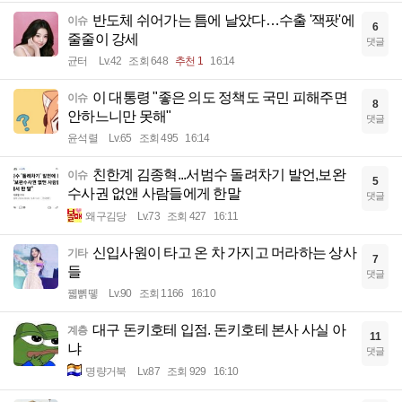
반도체 쉬어가는 틈에 날았다…수출 '잭팟'에
이슈
6
줄줄이 강세
댓글
균터
Lv.42
조회 648
추천 1
16:14
이 대통령 "좋은 의도 정책도 국민 피해주면
이슈
8
안하느니만 못해"
댓글
윤석렬
Lv.65
조회 495
16:14
친한계 김종혁...서범수 돌려차기 발언,보완
이슈
5
수사권 없앤 사람들에게 한말
댓글
왜구김당
Lv.73
조회 427
16:11
신입사원이 타고 온 차 가지고 머라하는 상사
기타
7
들
댓글
꿻뻵뗗
Lv.90
조회 1166
16:10
대구 돈키호테 입점. 돈키호테 본사 사실 아
계층
11
냐
댓글
명량거북
Lv.87
조회 929
16:10