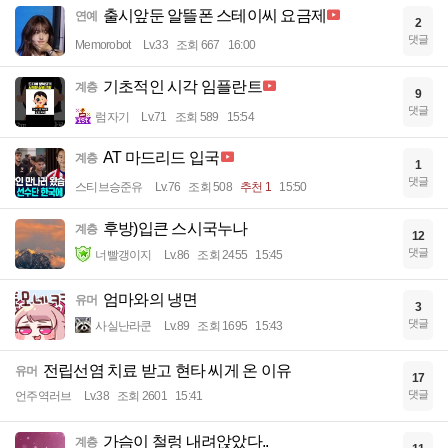
출시앞둔 알뜰폰 스테이씨 요금제
연예
2
댓글
Memorobot
Lv.33
조회 667
16:00
기초적인 시각 임플란트
계층
9
댓글
럼자기
Lv.71
조회 589
15:54
AT 마드리드 입국
계층
1
댓글
스티브승준유
Lv.76
조회 508
추천 1
15:50
후방)입큰 스시국누나
계층
12
댓글
너빨갱이지
Lv.86
조회 2455
15:45
엄마와의 냉면
유머
3
댓글
사실난라쿤
Lv.89
조회 1695
15:43
전립선염 치료 받고 현타 씨게 온 이유
유머
17
댓글
언주역러브
Lv.38
조회 2601
15:41
가슴이 철렁 내려앉았다..
계층