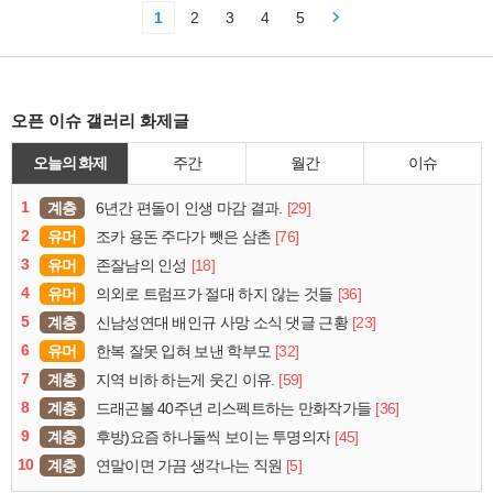
1
2
3
4
5
오픈 이슈 갤러리 화제글
오늘의 화제
주간
월간
이슈
1
계층
[29]
6년간 편돌이 인생 마감 결과.
2
유머
[76]
조카 용돈 주다가 뺏은 삼촌
3
유머
[18]
존잘남의 인성
4
유머
[36]
의외로 트럼프가 절대 하지 않는 것들
5
계층
[23]
신남성연대 배인규 사망 소식 댓글 근황
6
유머
[32]
한복 잘못 입혀 보낸 학부모
7
계층
[59]
지역 비하 하는게 웃긴 이유.
8
계층
[36]
드래곤볼 40주년 리스펙트하는 만화작가들
9
계층
[45]
후방)요즘 하나둘씩 보이는 투명의자
10
계층
[5]
연말이면 가끔 생각나는 직원