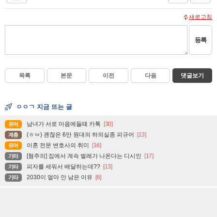
새로고침
등록
목록
본문
이전
다음
댓글보기
ㅇㅇㄱ 지금 뜨는 글
남녀가 서로 마음에들때 카톡
[30]
유머
(ㅎㅂ) 괜찮은 6만 원대의 하의실종 피규어
[13]
계층
이혼 전문 변호사의 취미
[16]
유머
[혐주의] 집에서 계속 벌레가 나온다는 디시인
[17]
기타
피자를 세워서 배달하는데??
[13]
기타
2030이 얼마 안 남은 이유
[6]
기타