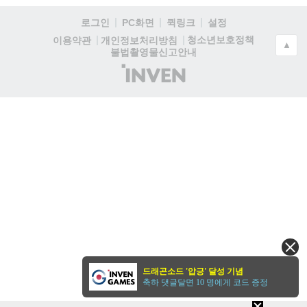
로그인
PC화면
퀵링크
설정
청소년보호정책
이용약관
개인정보처리방침
▲
불법촬영물신고안내
(주)
인
벤
드래곤소드 '압긍' 달성 기념
축하 댓글달면 10 명에게 코드 증정