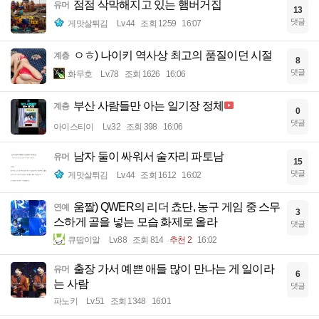
점점 삭막해지고 있는 햄버거집
유머
13
댓글
게맛살튀김
Lv.44
조회 1259
16:07
ㅇㅎ) 나이키 역사상 최고의 품질이던 시절
계층
8
댓글
화무호
Lv.78
조회 1626
16:06
부산 사람들만 아는 일기장 정체
계층
0
댓글
아이스티이
Lv.32
조회 398
16:06
남자 둘이 싸워서 술자리 파토남
유머
15
댓글
게맛살튀김
Lv.44
조회 1612
16:02
움짤) QWER의 리더 쵸단, 농구 게임 중 스무
연예
3
스하게 골을 넣는 모습 화제로 올라
댓글
큐땁이알
Lv.88
조회 814
추천 2
16:02
출장 가서 예쁜 애들 많이 만나는 게 일이라
유머
6
는 사람
댓글
파노키
Lv.51
조회 1348
16:01