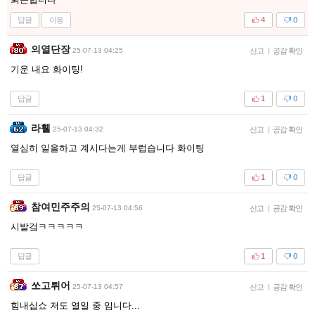
답글
이동
4
0
의열단장
25-07-13 04:25
신고
|
공감 확인
기운 내요 화이팅!
답글
1
0
라휄
25-07-13 04:32
신고
|
공감 확인
열심히 일을하고 계시다는게 부럽습니다 화이팅
답글
1
0
참여민주주의
25-07-13 04:56
신고
|
공감 확인
시발겈ㅋㅋㅋㅋㅋ
답글
1
0
쏘고튀어
25-07-13 04:57
신고
|
공감 확인
힘내십쇼 저도 열일 중 임니다...