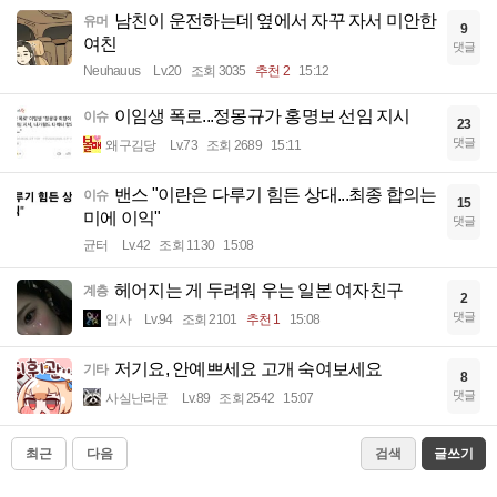
남친이 운전하는데 옆에서 자꾸 자서 미안한
유머
9
여친
댓글
Neuhauus
Lv.20
조회 3035
추천 2
15:12
이임생 폭로...정몽규가 홍명보 선임 지시
이슈
23
댓글
왜구김당
Lv.73
조회 2689
15:11
밴스 "이란은 다루기 힘든 상대...최종 합의는
이슈
15
미에 이익"
댓글
균터
Lv.42
조회 1130
15:08
헤어지는 게 두려워 우는 일본 여자친구
계층
2
댓글
입사
Lv.94
조회 2101
추천 1
15:08
저기요, 안예쁘세요 고개 숙여보세요
기타
8
댓글
사실난라쿤
Lv.89
조회 2542
15:07
최근
다음
검색
글쓰기