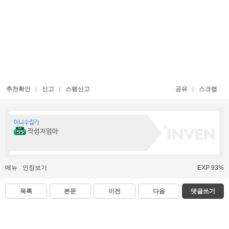
추천확인
신고
스팸신고
공유
스크랩
이니수집가
작성자엄마
메뉴
인장보기
EXP 93%
목록
본문
이전
다음
댓글쓰기