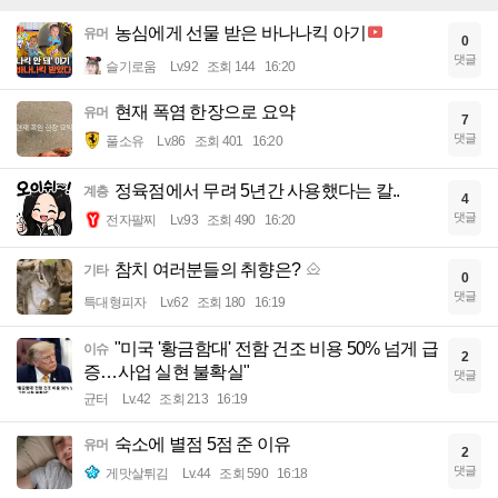
농심에게 선물 받은 바나나킥 아기
유머
0
댓글
슬기로움
Lv.92
조회 144
16:20
현재 폭염 한장으로 요약
유머
7
댓글
풀소유
Lv.86
조회 401
16:20
정육점에서 무려 5년간 사용했다는 칼..
계층
4
댓글
전자팔찌
Lv.93
조회 490
16:20
참치 여러분들의 취향은?
기타
0
댓글
특대형피자
Lv.62
조회 180
16:19
"미국 '황금함대' 전함 건조 비용 50% 넘게 급
이슈
2
증…사업 실현 불확실"
댓글
균터
Lv.42
조회 213
16:19
숙소에 별점 5점 준 이유
유머
2
댓글
게맛살튀김
Lv.44
조회 590
16:18