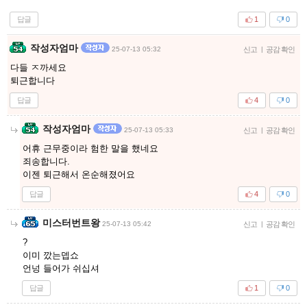
답글
1
0
작성자엄마
25-07-13 05:32
신고
|
공감 확인
다들 ㅈ까세요
퇴근합니다
답글
4
0
작성자엄마
25-07-13 05:33
신고
|
공감 확인
어휴 근무중이라 험한 말을 했네요
죄송합니다.
이젠 퇴근해서 온순해졌어요
답글
4
0
미스터번트왕
25-07-13 05:42
신고
|
공감 확인
?
이미 깠는뎁쇼
언넝 들어가 쉬십셔
답글
1
0