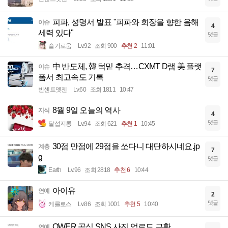
피파, 성명서 발표 "피파와 회장을 향한 음해
이슈
4
세력 있다"
댓글
슬기로움
Lv.92
조회 900
추천 2
11:01
中 반도체, 韓 턱밑 추격…CXMT D램 美 플랫
이슈
7
폼서 최고속도 기록
댓글
빈센트멧젠
Lv.60
조회 1811
10:47
8월 9일 오늘의 역사
지식
4
댓글
달섭지롱
Lv.94
조회 621
추천 1
10:45
30점 만점에 29점을 쏘다니 대단하시네요.jp
계층
7
g
댓글
Earth
Lv.96
조회 2818
추천 6
10:44
아이유
연예
2
댓글
케를로스
Lv.86
조회 1001
추천 5
10:40
QWER 공식 SNS 사진 업로드 근황
연예