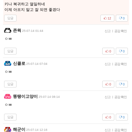
키나 복귀하고 열일하네
이제 아프지 말고 잘 되면 좋겠다
답글
12
0
존윅
25-07-14 01:44
신고
|
공감 확인
ㅇㅃ
답글
0
0
신콜로
25-07-14 07:04
신고
|
공감 확인
ㅇㅃ
답글
0
0
뚱땡이고양이
25-07-14 08:14
신고
|
공감 확인
ㅇㅃ
답글
0
0
해군이
25-07-14 12:16
신고
|
공감 확인