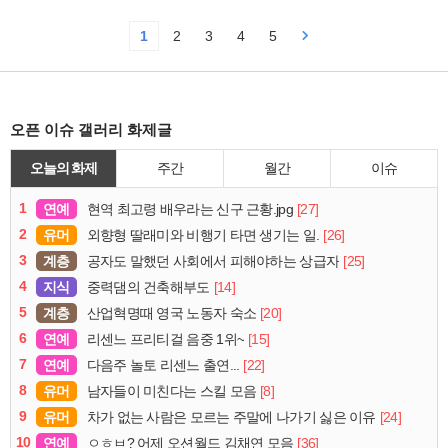
1
2
3
4
5
오픈 이슈 갤러리 화제글
오늘의 화제
주간
월간
이슈
1
연예
[27]
현역 최고령 배우라는 신구 근황.jpg
2
유머
[26]
외향형 딸래미와 비행기 타면 생기는 일.
3
계층
[25]
공자도 말했던 사회에서 피해야하는 상급자
4
지식
[14]
중력댐의 건축해부도
5
계층
[20]
산업혁명때 영국 노동자 숙소
6
연예
[15]
리센느 프리티걸 음중 1위~
7
연예
[22]
다음주 놀토 리센느 출연...
8
유머
[8]
남자들이 미친다는 스킬 모음
9
유머
[24]
차가 없는 사람은 모르는 주말에 나가기 싫은 이유
10
연예
[36]
ㅇㅎㅂ? 어제 오션월드 김채연 모음