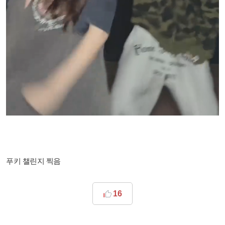
푸키 챌린지 찍음
16