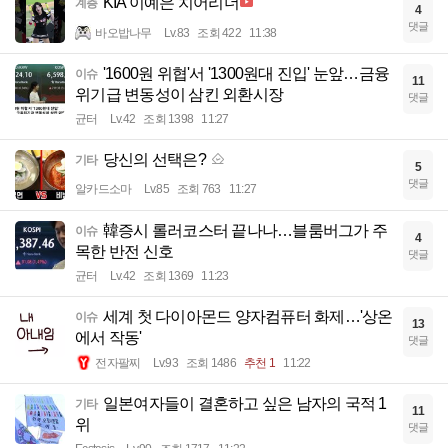
KIA 이예은 치어리더
계층
4
댓글
바오밥나무
Lv.83
조회 422
11:38
'1600원 위협'서 '1300원대 진입' 눈앞…금융
이슈
11
위기급 변동성이 삼킨 외환시장
댓글
균터
Lv.42
조회 1398
11:27
당신의 선택은?
기타
5
댓글
알카드소마
Lv.85
조회 763
11:27
韓증시 롤러코스터 끝나나…블룸버그가 주
이슈
4
목한 반전 신호
댓글
균터
Lv.42
조회 1369
11:23
세계 첫 다이아몬드 양자컴퓨터 화제…'상온
이슈
13
에서 작동'
댓글
전자팔찌
Lv.93
조회 1486
추천 1
11:22
일본여자들이 결혼하고 싶은 남자의 국적 1
기타
11
위
댓글