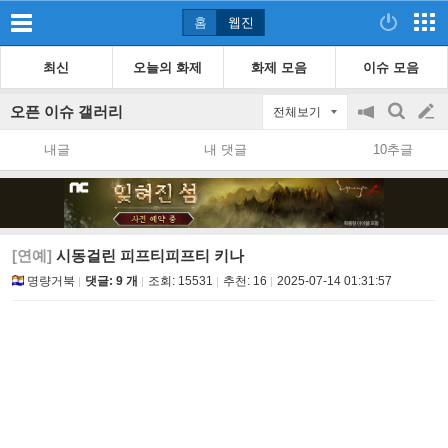
홈
웹진
최신
오늘의 화제
화제 모음
이슈 모음
오픈 이슈 갤러리
전체보기
공
검
글
지
색
내글
내 댓글
10추글
on/off
쓰
기
[연예]
시동걸린 피프티피프티 키나
명량거북
댓글: 9 개
조회:
15531
추천:
16
2025-07-14 01:31:57