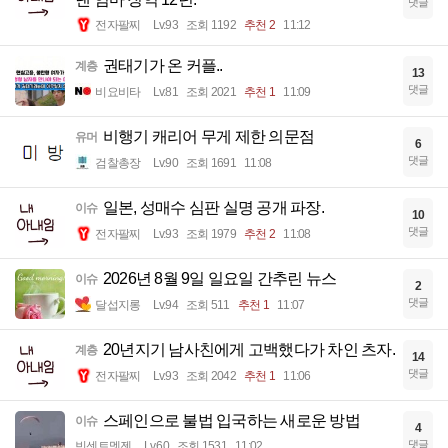
댓글
전자팔찌
Lv.93
조회 1192
추천 2
11:12
권태기가 온 커플..
계층
13
댓글
비요비타
Lv.81
조회 2021
추천 1
11:09
비행기 캐리어 무게 제한 의문점
유머
6
댓글
검찰총장
Lv.90
조회 1691
11:08
일본, 성매수 심판 실명 공개 파장.
이슈
10
댓글
전자팔찌
Lv.93
조회 1979
추천 2
11:08
2026년 8월 9일 일요일 간추린 뉴스
이슈
2
댓글
달섭지롱
Lv.94
조회 511
추천 1
11:07
20년지기 남사친에게 고백했다가 차인 츠자.
계층
14
댓글
전자팔찌
Lv.93
조회 2042
추천 1
11:06
스페인으로 불법 입국하는 새로운 방법
이슈
4
댓글
빈센트멧젠
Lv.60
조회 1531
11:02