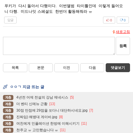
푸키가 다시 돌아서 다행이다. 이번앨범 타이틀인데 이렇게 들어오
니 다행. 미드나잇 스페셜도 한번더 활동해줘라 ㅠ
답글
0
0
새로고침
등록
목록
본문
이전
다음
댓글보기
ㅇㅇㄱ 지금 뜨는 글
4년전 어제 전설의 강남 제네시스
[5]
계층
더 벤티 신메뉴 근황
[13]
계층
30점 만점에 29점을 쏘다니 대단하시네요.jpg
[7]
계층
진짜임) 해병대 게이바.jpg
[8]
계층
여친에게 인플레이션 한방에 이해시키기
[11]
계층
천주교 ㅠ 고민했습니다 ㅠ
[11]
계층