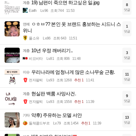
19) 남편이 죽으면 하고싶은 일.jpg
계층
8
댓글
Earth
Lv.96
조회 744
11:53
ㅇㅎㅂ?? 본인 옷 브랜드 홍보하는 시드니 스
연예
1
위니
댓글
풀소유
Lv.86
조회 643
11:51
10년 우정 깨버리기..
계층
3
댓글
비요비타
Lv.81
조회 806
11:48
우리나라에 엄청나게 많은 소나무숲 근황.
이슈
11
댓글
전자팔찌
Lv.93
조회 1268
추천 1
11:41
현실판 백룸 사망사건.
계층
9
댓글
전자팔찌
Lv.93
조회 1558
추천 1
11:39
약후) 주유하는 모델 서안
기타
13
댓글
돌체콜드부르
Lv.79
조회 1454
추천 1
11:39