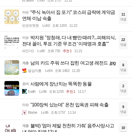
Ecstasis
Lv.90
조회 1717
11:22
“주식 녹아서 집 포기” 코스피 급락에 계약금
이슈
11
연체·미납 속출
댓글
빈센트멧젠
Lv.60
조회 1205
11:22
박지원 "정청래, 다 내 뺨만 때려?...피해의식,
이슈
22
전대 꼴이, 투표 기준 무조건 ‘이재명과 호흡’”
댓글
파인더1
Lv.80
조회 735
추천 1
11:21
남의 카드 주워 쓰다 잡힌 여고생 레전드 .jpg
계층
8
댓글
달섭지롱
Lv.94
조회 1482
11:20
사람에게 장난치는 똑똑한 동물
유머
2
댓글
Earth
Lv.96
조회 1255
추천 1
11:17
"100장씩 샀는데" 온천 입욕권 피해 속출
이슈
9
댓글
Blume
Lv.86
조회 1757
11:14
블박) '엄마 제발 천천히 가줘' 음주사망사고
계층
10
낸 엄마 징역 12년.