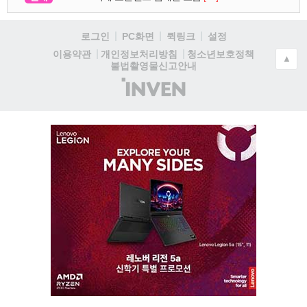
로그인
PC화면
퀵링크
설정
청소년보호정책
이용약관
개인정보처리방침
▲
불법촬영물신고안내
(주)
인
벤