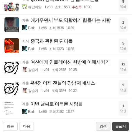
9
댓글
큐땁이알
Lv.88
조회 1553
추천 5
10:39
애키우면서 부모 역할하기 힘들다는 사람
계층
2
댓글
Earth
Lv.96
조회 1936
10:39
중국과 관련된 단어들
지식
5
댓글
Earth
Lv.96
조회 1323
10:36
여친에게 인플레이션 한방에 이해시키기
계층
11
댓글
강슬기
Lv.94
조회 2678
10:35
4년전 어제 전설의 강남 제네시스
계층
5
댓글
강슬기
Lv.94
조회 3684
10:32
이번 날씨로 이득본 사람들
계층
1
댓글
Earth
Lv.96
조회 2182
10:27
최근
다음
검색
글쓰기