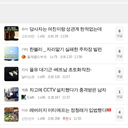
당사자는 여친이랑 성관계 한적없는데
유머
0
댓글
고도비만
Lv.91
조회 29
11:59
한블리 _ 자리맡기 실패한 주차장 빌런
기타
0
댓글
돌체콜드부르
Lv.79
조회 120
11:58
을유 대기근 -베트남 초토화작전-
지식
0
댓글
달리는관
Lv.65
조회 126
11:57
차고에 CCTV 설치했다가 충격받은 남자
계층
1
댓글
Earth
Lv.96
조회 187
11:57
레버러지 이티에프는 정청래가 입법했다!
이슈
4
댓글
신인선수
Lv.66
조회 208
추천 1
11:55