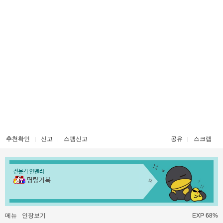
추천확인
신고
스팸신고
공유
스크랩
전문가 인벤러
명량거북
메뉴
인장보기
EXP 68%