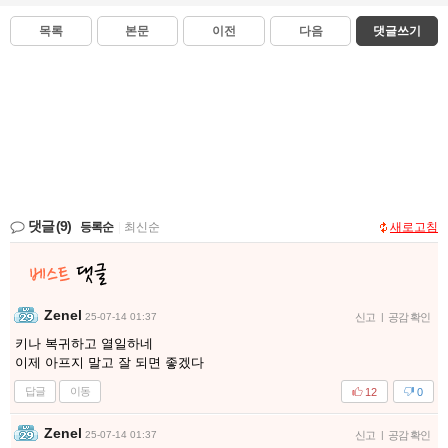
목록
본문
이전
다음
댓글쓰기
댓글
(9)
등록순
|
최신순
새로고침
Zenel
25-07-14 01:37
신고
|
공감 확인
키나 복귀하고 열일하네
이제 아프지 말고 잘 되면 좋겠다
답글
이동
12
0
Zenel
25-07-14 01:37
신고
|
공감 확인