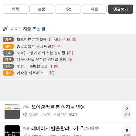
목록
본문
이전
다음
댓글보기
ㅇㅇㄱ 지금 뜨는 글
압도적인 피지컬에서 나오는 강함
[9]
계층
층간소음 역대급 해결법
[9]
유머
ㅇㅎ) 고양이 자세 하는 눈나들
[21]
기타
대구->서울 운전한 역대급 초딩
[4]
계층
후방 ㅡ 손예은 인스타
[8]
기타
키작은 사쿠라모모
[10]
유머
오이갤러를 본 여자들 반응
기타
2
댓글
언데드
Lv.90
조회 139
08:01
레버리지 탈출할려다가 추가 매수
이슈
0
댓글