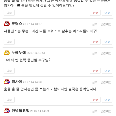
춤을 출 줄 안다 라는 명제가 그냥 박자에 맞춰 움질일 수 있는 수준인거
임? 아니면 춤을 맛있게 살릴 수 있어야된다임?
답글
0
0
룬탐스
25-07-14 13:27
신고
|
공감 확인
샤플땐스는 무슨!! 여긴 다들 트위스트 잘추는 아조씨들이라구!
답글
0
0
누에누에
25-07-14 13:51
신고
|
공감 확인
그래서 맨 왼쪽 중단발 누구임?
답글
0
0
캔사이
25-07-14 14:03
신고
|
공감 확인
춤을 출 줄 안다는건 몸 쓰는게 기본이지만 결국은 음악입니다.
답글
0
0
안녕월요일
25-07-14 14:09
신고
|
공감 확인