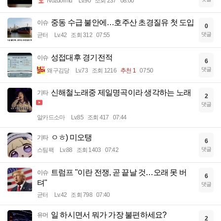
Nozdormu
Lv.90
조회 237
08:00
중동 수급 불안에…호주산 초경질유 첫 도입
이슈
0
댓글
균터
Lv.42
조회 312
07:55
성접대후 경기전적
이슈
6
댓글
왜구김당
Lv.73
조회 1216
추천 1
07:50
신해철노래중 제일명곡이라 생각하는 노래
기타
2
댓글
알카드소마
Lv.85
조회 417
07:44
ㅇㅎ) 미오탱
기타
6
댓글
스팀팩
Lv.88
조회 1403
07:42
트럼프 "이란 전쟁, 곧 끝날 것…오래 못 버
이슈
6
텨"
댓글
균터
Lv.42
조회 798
07:40
일 하시면서 뭐가 가장 불편하세요?
유머
2