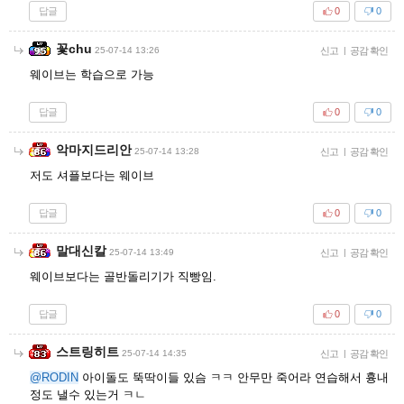
답글
0
0
꽃chu
25-07-14 13:26
신고
|
공감 확인
웨이브는 학습으로 가능
답글
0
0
악마지드리안
25-07-14 13:28
신고
|
공감 확인
저도 셔플보다는 웨이브
답글
0
0
말대신칼
25-07-14 13:49
신고
|
공감 확인
웨이브보다는 골반돌리기가 직빵임.
답글
0
0
스트링히트
25-07-14 14:35
신고
|
공감 확인
@RODIN
아이돌도 뚝딱이들 있슴 ㅋㅋ 안무만 죽어라 연습해서 흉내
정도 낼수 있는거 ㅋㄴ