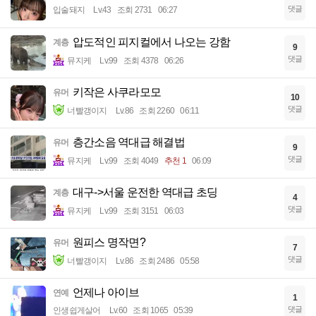
댓글
입술돼지
Lv.43
조회 2731
06:27
압도적인 피지컬에서 나오는 강함
계층
9
댓글
뮤지케
Lv.99
조회 4378
06:26
키작은 사쿠라모모
유머
10
댓글
너빨갱이지
Lv.86
조회 2260
06:11
층간소음 역대급 해결법
유머
9
댓글
뮤지케
Lv.99
조회 4049
추천 1
06:09
대구->서울 운전한 역대급 초딩
계층
4
댓글
뮤지케
Lv.99
조회 3151
06:03
원피스 명작면?
유머
7
댓글
너빨갱이지
Lv.86
조회 2486
05:58
언제나 아이브
연예
1
댓글
인생쉽게살어
Lv.60
조회 1065
05:39