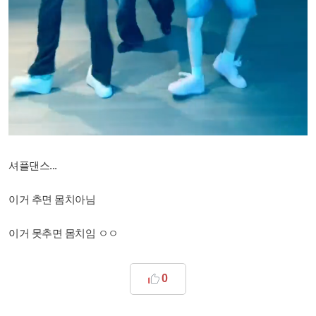
셔플댄스...
이거 추면 몸치아님
이거 못추면 몸치임 ㅇㅇ
0