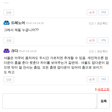
.....
답글
0
0
드레노어
25-07-14 14:15
신고
|
공감 확인
그래서 재들 누굽니까??
답글
0
0
크다
25-07-14 14:22
신고
|
공감 확인
셔플은 아무리 몸치여도 두시간 가르치면 추게할 수 있음. 개인적으론 업
다운이 춤을 춘다 못춘다 차이를 보여주는거 같은데.. 셔플도 업다운이 없
으면 맛이 잘 안사는 춤임. 모든 춤엔 업다운이 있어야 춤으로 보이기
도 하고
답글
0
0
새로고침
등록