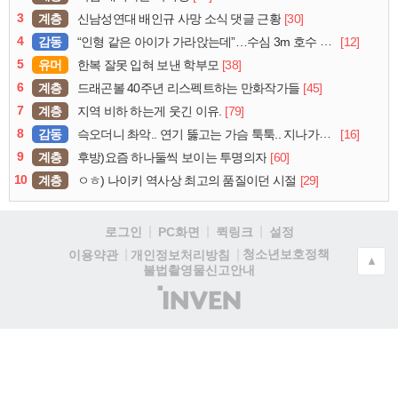
3
계층
[30]
신남성연대 배인규 사망 소식 댓글 근황
4
감동
[12]
“인형 같은 아이가 가라앉는데”…수심 3m 호수 뛰어든 60대 의인
5
유머
[38]
한복 잘못 입혀 보낸 학부모
6
계층
[45]
드래곤볼 40주년 리스펙트하는 만화작가들
7
계층
[79]
지역 비하 하는게 웃긴 이유.
8
감동
[16]
슥오더니 촤악.. 연기 뚫고는 가슴 툭툭.. 지나가던 아재의 정체
9
계층
[60]
후방)요즘 하나둘씩 보이는 투명의자
10
계층
[29]
ㅇㅎ) 나이키 역사상 최고의 품질이던 시절
로그인
PC화면
퀵링크
설정
청소년보호정책
이용약관
개인정보처리방침
▲
불법촬영물신고안내
(주)
인
벤