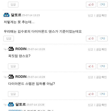
답글
0
0
달토르
25-07-14 13:23
신고
|
공감 확인
저렇게는 못 추는데...
우리때는 김수로의 다이아몬드 댄스가 기준이었는데요
답글
0
0
RODIN
25-07-14 13:26
신고
|
공감 확인
꼭짓점 댄스요?
답글
1
0
RODIN
25-07-14 13:28
신고
|
공감 확인
다이아몬드 스텝은 임하룡 아님?
답글
0
0
달토르
25-07-14 13:28
신고
|
공감 확인