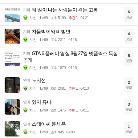
땀 많이 나는 사람들이 겪는 고통
기타
6
댓글
치킨
Lv.99
조회 5190
추천 1
04:21
차돌박이와 비빔면
기타
4
댓글
치킨
Lv.99
조회 2311
04:18
GTA 6 플레이 영상 8월27일 넷플릭스 독점
기타
5
공개
댓글
치킨
Lv.99
조회 1879
04:15
노지선
연예
2
댓글
치킨
Lv.99
조회 2081
추천 1
04:13
있지 유나
연예
3
댓글
치킨
Lv.99
조회 1475
추천 1
04:11
스테이씨 윤세은
연예
1
댓글
치킨
Lv.99
조회 845
04:08