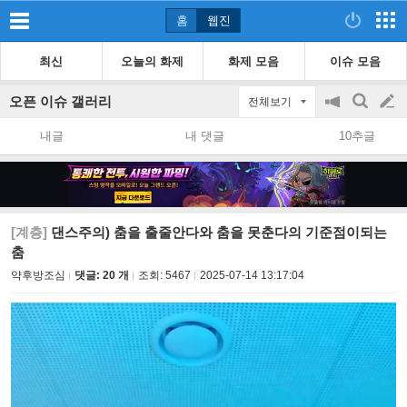
홈
웹진
최신
오늘의 화제
화제 모음
이슈 모음
오픈 이슈 갤러리
전체보기
공
검
글
지
색
내글
내 댓글
10추글
on/off
쓰
기
[계층]
댄스주의) 춤을 출줄안다와 춤을 못춘다의 기준점이되는
춤
약후방조심
댓글: 20 개
조회:
5467
2025-07-14 13:17:04