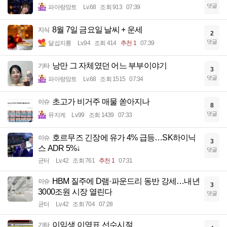
댓글
파아랑망토
Lv.68
조회 913
07:39
8월 7일 금요일 날씨 + 운세
지식
2
댓글
달섭지롱
Lv.94
조회 414
추천 1
07:39
낭만 그 자체였던 어느 부부이야기
기타
3
댓글
파아랑망토
Lv.68
조회 1515
07:34
초고가 비거주 매물 쏟아지나
이슈
8
댓글
뮤지케
Lv.99
조회 1439
07:33
호르무즈 긴장에 유가 4% 급등…SK하이닉
이슈
3
스 ADR 5%↓
댓글
균터
Lv.42
조회 761
추천 1
07:31
HBM 질주에 D램·파운드리 동반 강세…내년
이슈
3
3000조원 시장 열린다
댓글
균터
Lv.42
조회 704
07:28
이임생 이영표 선수시절
기타