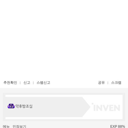
추천확인
신고
스팸신고
공유
스크랩
약후방조심
메뉴
인장보기
EXP 88%