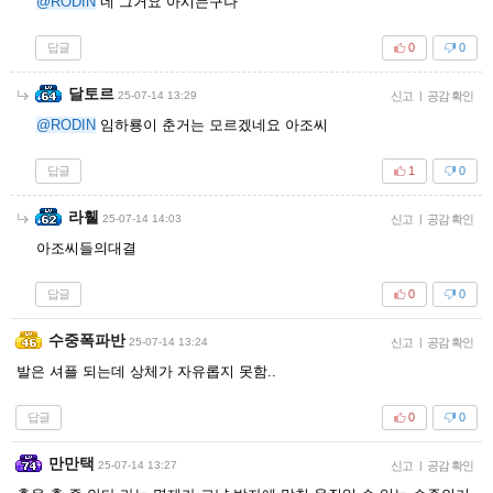
@RODIN
네 그거요 아시는구나
답글
0
0
달토르
25-07-14 13:29
신고
|
공감 확인
@RODIN
임하룡이 춘거는 모르겠네요 아조씨
답글
1
0
라휄
25-07-14 14:03
신고
|
공감 확인
아조씨들의대결
답글
0
0
수중폭파반
25-07-14 13:24
신고
|
공감 확인
발은 셔플 되는데 상체가 자유롭지 못함..
답글
0
0
만만택
25-07-14 13:27
신고
|
공감 확인