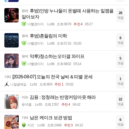
후방)인방 누나들이 돈벌때 사용하는 밑캠을
유머
28
알아보자
댓글
너빨갱이지
Lv.86
조회 9979
추천 4
05:27
후방)흔들림의 미학
유머
8
댓글
너빨갱이지
Lv.86
조회 5710
05:20
약후)청소하는오이갤 와이프
유머
5
댓글
너빨갱이지
Lv.86
조회 6802
05:14
[2026-08-07] 오늘의 전국 날씨 & 띠별 운세
기타
1
댓글
니얼굴제길
Lv.81
조회 809
추천 1
05:02
김용 : 정청래는 반명커밍아웃 해라
이슈
22
댓글
윤석렬
Lv.65
조회 2357
추천 4
04:42
남은 케이크 보관 방법
기타
6
댓글
치킨
Lv.99
조회 2949
추천 3
04:22