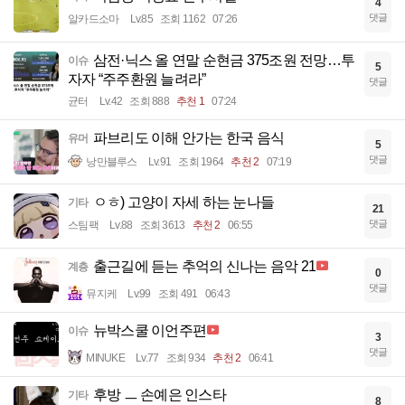
4
댓글
알카드소마
Lv.85
조회 1162
07:26
삼전·닉스 올 연말 순현금 375조원 전망…투
이슈
5
자자 “주주환원 늘려라”
댓글
균터
Lv.42
조회 888
추천 1
07:24
파브리도 이해 안가는 한국 음식
유머
5
댓글
낭만블루스
Lv.91
조회 1964
추천 2
07:19
ㅇㅎ) 고양이 자세 하는 눈나들
기타
21
댓글
스팀팩
Lv.88
조회 3613
추천 2
06:55
출근길에 듣는 추억의 신나는 음악 21
계층
0
댓글
뮤지케
Lv.99
조회 491
06:43
뉴박스쿨 이언주편
이슈
3
댓글
MINUKE
Lv.77
조회 934
추천 2
06:41
후방 ㅡ 손예은 인스타
기타
8