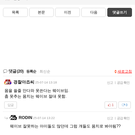
목록
본문
이전
다음
댓글쓰기
댓글
(20)
등록순
|
최신순
새로고침
경찰아죠씨
25-07-14 13:18
신고
|
공감 확인
몸을 쓸줄 안다와 못쓴다는 웨이브임.
춤 못추는 몸치는 웨이브 절대 못함.
답글
1
0
RODIN
25-07-14 13:22
신고
|
공감 확인
웨이브 잘못하는 아이돌도 많던데 그럼 걔들도 몸치로 봐야됨??