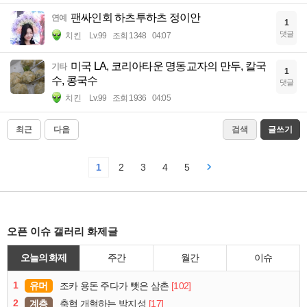
팬싸인회 하츠투하츠 정이안
연예
1
댓글
치킨
Lv.99
조회 1348
04:07
미국 LA, 코리아타운 명동교자의 만두, 칼국
기타
1
수, 콩국수
댓글
치킨
Lv.99
조회 1936
04:05
최근
다음
검색
글쓰기
1
2
3
4
5
오픈 이슈 갤러리 화제글
오늘의 화제
주간
월간
이슈
1
유머
[102]
조카 용돈 주다가 뺏은 삼촌
2
계층
[17]
축협 개혁하는 박지성