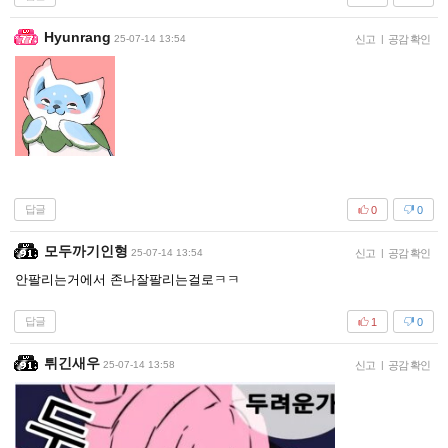
Hyunrang
25-07-14 13:54
신고
|
공감 확인
답글
0
0
모두까기인형
25-07-14 13:54
신고
|
공감 확인
안팔리는거에서 존나잘팔리는걸로ㅋㅋ
답글
1
0
튀긴새우
25-07-14 13:58
신고
|
공감 확인