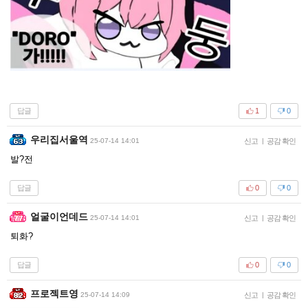
답글
1
0
우리집서울역
25-07-14 14:01
신고
|
공감 확인
발?전
답글
0
0
얼굴이언데드
25-07-14 14:01
신고
|
공감 확인
퇴화?
답글
0
0
프로젝트영
25-07-14 14:09
신고
|
공감 확인