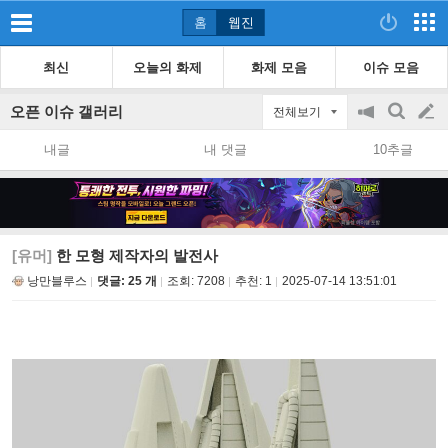
홈
웹진
최신
오늘의 화제
화제 모음
이슈 모음
오픈 이슈 갤러리
전체보기
공
검
글
지
색
내글
내 댓글
10추글
on/off
쓰
기
[유머]
한 모형 제작자의 발전사
낭만블루스
댓글: 25 개
조회:
7208
추천:
1
2025-07-14 13:51:01