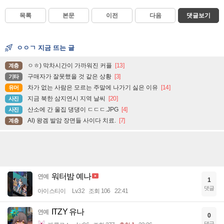
목록
본문
이전
다음
댓글보기
ㅇㅇㄱ 지금 뜨는 글
ㅇㅎ) 막차시간이 가까워진 커플
[13]
계층
구매자가 잘못했을 것 같은 상황
[3]
기타
차가 없는 사람은 모르는 주말에 나가기 싫은 이유
[14]
유머
지금 북한 삼지연시 지역 날씨
[20]
사진
산소에 간 울집 댕댕이 ㄷㄷㄷ.JPG
[4]
사진
AI) 왕겜 발암 장면들 사이다 치료.
[7]
계층
워터밤 예나
연예
1
댓글
아이스티이
Lv.32
조회 106
22:41
ITZY 유나
연예
0
댓글