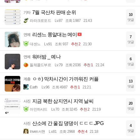
7월 국산차 판매 순위
기타
10
댓글
라라크로포드
Lv.87
조회 1987
21:43
리센느 쫑알대는 메이
연예
7
댓글
대센느
Lv.91
조회 937
추천 2
21:30
워터밤 _ 예나
연예
6
댓글
돌체콜드부르
Lv.79
조회 2036
추천 1
21:24
ㅇㅎ) 막차시간이 가까워진 커플
계층
13
댓글
Earth
Lv.96
조회 4987
추천 1
21:21
지금 북한 삼지연시 지역 날씨
사진
20
댓글
아인하샤드
Lv.70
조회 3245
추천 2
21:19
산소에 간 울집 댕댕이 ㄷㄷㄷ.JPG
사진
4
댓글
Inven서현
Lv.81
조회 2968
추천 4
21:18