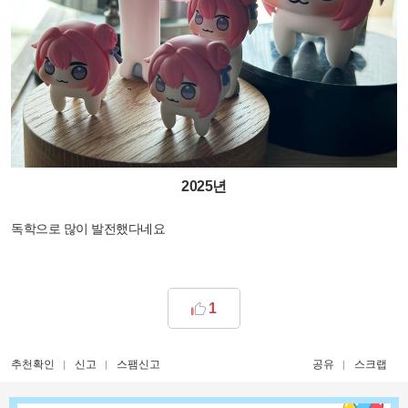
2025년
독학으로 많이 발전했다네요
1
추천확인
신고
스팸신고
공유
스크랩