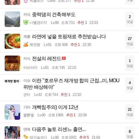
케를로스
Lv.86
조회 277
추천 1
22:36
중력댐의 건축해부도
지식
2
댓글
너빨갱이지
Lv.86
조회 731
추천 1
22:33
라면에 넣을 토핑재료 추천받습니다
계층
27
댓글
쾌변왕
Lv.91
조회 606
추천 1
22:30
전설의 레전드
지식
1
댓글
아브라카
Lv.91
조회 745
22:10
이란 "호르무즈 재개방 합의 근접...미, MOU
이슈
4
위반 배상해야"
댓글
균터
Lv.42
조회 744
추천 1
22:10
개빡침주의) 이게 12년
기타
21
댓글
꿻뻵뗗
Lv.90
조회 1995
추천 1
22:09
다음주 놀토 리센느 출연...
연예
8
댓글
많이슬프다
Lv.90
조회 1901
추천 5
21:48