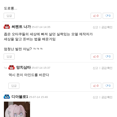
도로롱...
답글
0
0
써펜트 나가
25-07-14 14:35
신고
|
공감 확인
좁은 오타쿠들의 세상에 빠져 살던 실력있는 모델 제작자가
세상을 알고 돈버는 법을 배운거임
엄청난 발전 아님? ㅋㅋㅋ
답글
0
0
망치삼타
25-07-14 15:37
신고
|
공감 확인
역시 돈이 마인드를 바꾼다
답글
0
0
디아블로1
25-07-14 15:49
신고
|
공감 확인