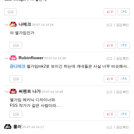
답글
0
0
나메크
25-07-14 14:16
신고
|
공감 확인
아 엘가임인가
답글
0
0
Robinflower
25-07-14 14:38
신고
|
공감 확인
@나메크
엘가임mk2로 보이긴 하는데 걔네들은 사실 너무 비슷해서..
답글
0
0
써펜트 나가
25-07-14 14:48
신고
|
공감 확인
엘가임 메카닉 디자이너와
FSS 작가가 같은 사람이라....
답글
0
0
룰러
25-07-14 14:17
신고
|
공감 확인