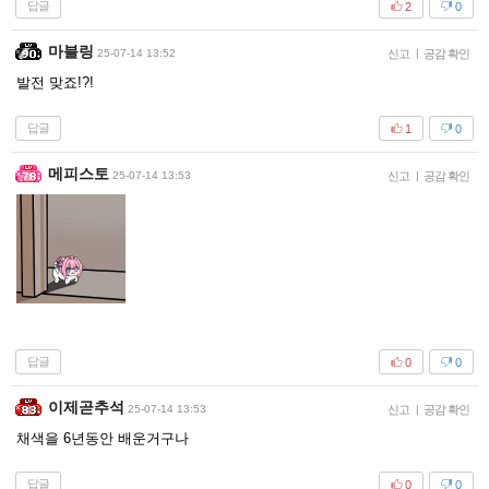
답글
2
0
마블링
25-07-14 13:52
신고
|
공감 확인
발전 맞죠!?!
답글
1
0
메피스토
25-07-14 13:53
신고
|
공감 확인
답글
0
0
이제곧추석
25-07-14 13:53
신고
|
공감 확인
채색을 6년동안 배운거구나
답글
0
0