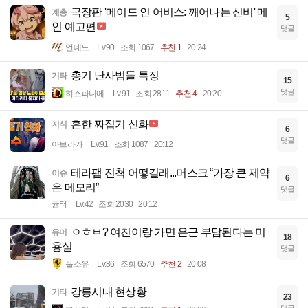
극장판 '메이드 인 어비스: 깨어나는 신비' 메
계층
5
인 예고편
댓글
언데드
Lv.90
조회 1067
추천 1
20:24
총기 난사범들 특징
기타
15
댓글
히스파니에
Lv.91
조회 2811
추천 4
20:20
흔한 짜집기 신화
지식
6
댓글
아브라카
Lv.91
조회 1087
20:12
테라팹 진척 어떻길래...머스크 “가장 큰 제약
이슈
6
은 메모리”
댓글
균터
Lv.42
조회 2030
20:12
ㅇㅎㅂ? 여친이랑 가면 은근 부담된다는 미
유머
18
용실
댓글
풀소유
Lv.86
조회 6570
추천 2
20:08
강릉시내 현상황
기타
23
댓글