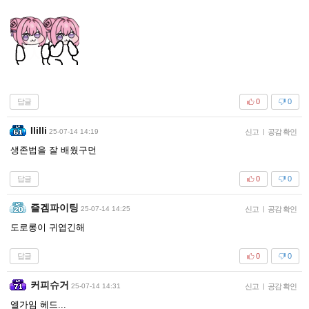
답글
0
0
Ililli
25-07-14 14:19
신고
|
공감 확인
생존법을 잘 배웠구먼
답글
0
0
즐겜파이팅
25-07-14 14:25
신고
|
공감 확인
도로롱이 귀엽긴해
답글
0
0
커피슈거
25-07-14 14:31
신고
|
공감 확인
엘가임 헤드...