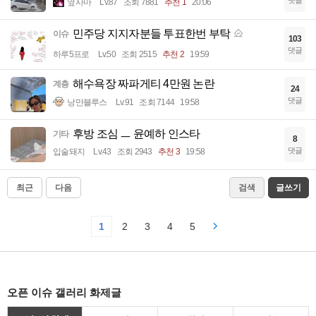
옆사마
Lv.87
조회 7881
추천 1
20:06
민주당 지지자분들 투표한번 부탁
이슈
103
댓글
하루5프로
Lv.50
조회 2515
추천 2
19:59
해수욕장 짜파게티 4만원 논란
계층
24
댓글
낭만블루스
Lv.91
조회 7144
19:58
후방 조심 ㅡ 윤예하 인스타
기타
8
댓글
입술돼지
Lv.43
조회 2943
추천 3
19:58
최근
다음
검색
글쓰기
1
2
3
4
5
오픈 이슈 갤러리 화제글