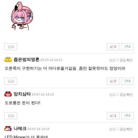
답글
0
0
좁은방의영혼
25-07-14 14:11
신고
|
공감 확인
오른쪽이 구현하기는 더 까다로울거같음. 좀만 잘못깎아도 엉망이라
답글
0
0
망치삼타
25-07-14 14:15
신고
|
공감 확인
도로롱은 돈이 된다!
답글
1
0
나메크
25-07-14 14:15
신고
|
공감 확인
LED Mirage가 더 좋은데