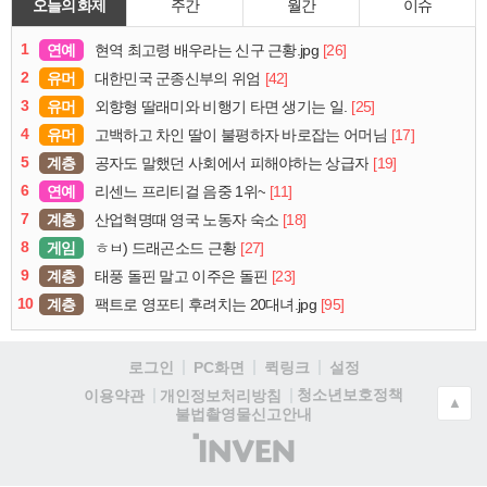
오늘의 화제
주간
월간
이슈
1
연예
[26]
현역 최고령 배우라는 신구 근황.jpg
2
유머
[42]
대한민국 군종신부의 위엄
3
유머
[25]
외향형 딸래미와 비행기 타면 생기는 일.
4
유머
[17]
고백하고 차인 딸이 불평하자 바로잡는 어머님
5
계층
[19]
공자도 말했던 사회에서 피해야하는 상급자
6
연예
[11]
리센느 프리티걸 음중 1위~
7
계층
[18]
산업혁명때 영국 노동자 숙소
8
게임
[27]
ㅎㅂ) 드래곤소드 근황
9
계층
[23]
태풍 돌핀 말고 이주은 돌핀
10
계층
[95]
팩트로 영포티 후려치는 20대녀.jpg
로그인
PC화면
퀵링크
설정
청소년보호정책
이용약관
개인정보처리방침
▲
불법촬영물신고안내
(주)
인