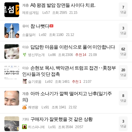
AI) 왕겜 발암 장면들 사이다 치료.
계층
7
댓글
제로섬게임
Lv.57
조회 2595
21:15
참 나뻣다
유머
3
댓글
소울딜러
Lv.92
조회 1180
21:12
답답한 마음을 이런식으로 풀어 미안합니다
이슈
62
댓글
병신무는개
Lv.86
조회 2306
추천 14
21:09
손현보 목사, 백악관서 트럼프 접견‥美정부
이슈
20
인사들과 잇단 접촉
댓글
슬기로움
Lv.92
조회 1481
추천 1
21:07
아까 소나기가 깔짝 떨어지고 난후(일기주
계층
8
의)
댓글
쾌변왕
Lv.91
조회 1941
21:02
구매자가 잘못했을 것 같은 상황
기타
3
댓글
히스파니에
Lv.91
조회 3584
20:57