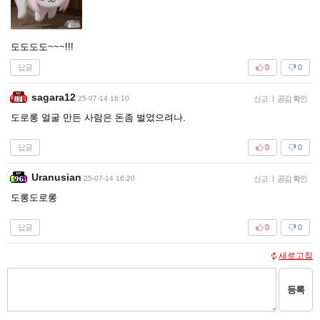
도도도도~~~!!!
답글
0
0
sagara12
25-07-14 16:10
신고
|
공감 확인
도로롱 얼굴 만든 사람은 돈좀 벌었으려나.
답글
0
0
Uranusian
25-07-14 16:20
신고
|
공감 확인
도롱도로롱
답글
0
0
새로고침
등록