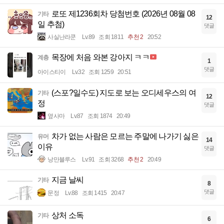
로또 제1236회차 당첨번호 (2026년 08월 08
기타
12
일 추첨)
댓글
사실난라쿤
Lv.89
조회 1811
추천 2
20:52
목장에 처음 와본 강아지 ㅋㅋ
계층
1
댓글
아이스티이
Lv.32
조회 1259
20:51
(스포?일수도) 지도로 보는 오디세우스의 여
기타
12
정
댓글
옆사마
Lv.87
조회 1874
20:49
차가 없는 사람은 모르는 주말에 나가기 싫은
유머
14
이유
댓글
낭만블루스
Lv.91
조회 3268
추천 2
20:49
지금 날씨
기타
8
댓글
문정
Lv.88
조회 1415
20:47
상처 소독
기타
6