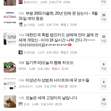
댓글
휴면아이디
Lv.84
조회 1776
20:46
부평 2001아울렛, 20년 만에 문 닫는다··· 8월
이슈
15
31일 계약 종료
댓글
슬기로움
Lv.92
조회 1744
추천 1
20:40
대한민국 축협 법인카드 성매매 안마 결제 전
이슈
15
세계 개망신 - 이야 18 실시간 나락 간다 가~~~~
댓글
아아아아아아앍ㄺㄺㄺㄺㄺㄺ
진겟타원
Lv.70
조회 1555
추천 2
20:36
일기주의)오늘자 햄볶 히오쓰
계층
9
댓글
DFDS
Lv.80
조회 1361
추천 1
20:34
미성년자 성범죄 사이트와 애국 보수들
이슈
4
댓글
조졋네이거
Lv.36
조회 2758
추천 10
20:29
오늘은 세계 고양이의 날입니다
사진
18
댓글
읏큐
Lv.86
조회 1474
20:29