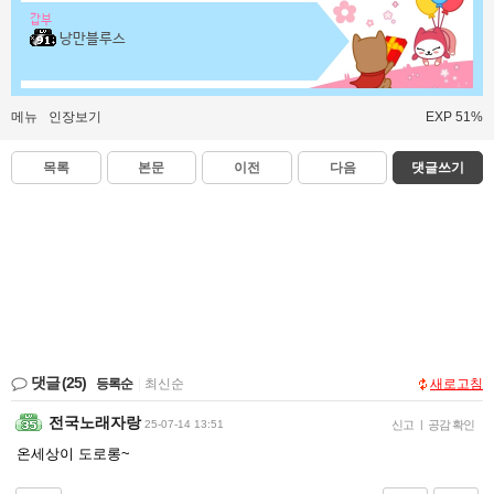
갑부
낭만블루스
메뉴
인장보기
EXP 51%
목록
본문
이전
다음
댓글쓰기
댓글
(25)
등록순
|
최신순
새로고침
전국노래자랑
25-07-14 13:51
신고
|
공감 확인
온세상이 도로롱~