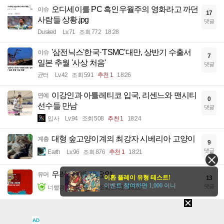
오디세이를 PC 흑인우월주의 영화라고 까던
이슈
17
사람들 상황.jpg
댓글
Dusked
Lv.71
조회 772
18:28
'삼전닉스'한국·'TSMC'대만, 상반기 수출서
이슈
7
일본 추월 '사상 처음'
댓글
균터
Lv.42
조회 591
추천 1
18:26
이강인과 아틀레티코 입국, 리센느와 맨시티
연예
0
선수들 만남
댓글
입사
Lv.94
조회 508
추천 1
18:24
대형 숲고양이계의 최강자 시베리아 고양이
계층
9
댓글
Earth
Lv.96
조회 876
추천 1
18:21
우러전쟁 1분 요약
유머
이환 플레이 유형 테스트!
13
이벤트 참여하면 1,000 이니
댓글
너빨갱이지
Lv.86
조회 1061
18:20
서울택시에 적응 못하는 부산인들.jpg
유머
7
AD
댓글
Earth
Lv.96
조회 1150
18:17