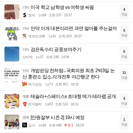
미국 학교 남학생 vs 여학생 싸움
기타
4
댓글
썽바
Lv.89
조회 337
18:37
만약 이게 대본이라면 과연 얼마를 주는걸까
기타
5
댓글
제르만크록
Lv.81
조회 269
18:37
검은독수리 공중보여주기
기타
0
댓글
산바락
Lv.37
조회 186
18:36
개밥쉰당 천하람...국회의원 최초 2박3일 논
이슈
11
산 훈련소 입소,각개전투 야간행군 한다
댓글
왜구김당
Lv.73
조회 401
18:32
테슬라+스페이스x 초대형 메가 테라팹 공개.
계층
4
댓글
전자팔찌
Lv.93
조회 510
18:31
[안원잘부 시즌 2] 19시 예정
연예
1
댓글
입사
Lv.94
조회 468
추천 1
18:28