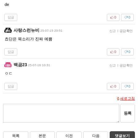
de
답글
0
0
사랑스런뉴비
25-07-15 20:51
신고
|
공감 확인
쵸단은 목소리가 진짜 예쁨
답글
0
0
백곰23
25-07-16 10:31
신고
|
공감 확인
ㅇㄷ
답글
0
0
새로고침
등록
목록
본문
이전
다음
댓글보기