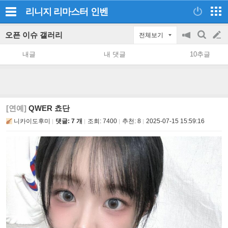
리니지 리마스터
인벤
오픈 이슈 갤러리
전체보기
공
검
글
지
색
내글
내 댓글
10추글
on/off
쓰
기
[연예]
QWER 쵸단
니카이도후미
댓글: 7 개
조회:
7400
추천:
8
2025-07-15 15:59:16