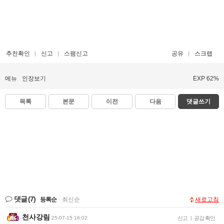
추천확인
신고
스팸신고
공유
스크랩
메뉴
인장보기
EXP 62%
목록
본문
이전
다음
댓글쓰기
댓글
(7)
등록순
|
최신순
새로고침
천사강림
25-07-15 16:02
신고
|
공감 확인