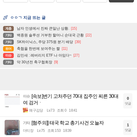
ㅇㅇㄱ 지금 뜨는 글
남자 인생에서 진짜 큰일난 상황.
[15]
계층
백종원 솔루션 거부한 할머니 순대국 근황
[22]
기타
SK하이닉스, 주당 375원 분기 배당
[39]
기타
축협을 한번에 보여주는 짤
[11]
유머
김민새 : 레버리지 ETF 나 아임다~
[27]
이슈
약 30년전 축구협회장
[9]
기타
[속보]변기 고처주던 70대 집주인 찌른 30대
이슈
0
여 검거ㆍ
댓글
왜구김당
Lv.73
조회 0
18:41
[혐주의]] 태국 학교 총기사건 오늘자
기타
1
댓글
더티장
Lv.75
조회 153
18:39