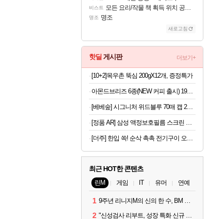
모든 요리/작물 책 획득 위치 공략 (36개) - 미식가 도전과제
비스트
명조
명조
새로고침
핫딜
게시판
더보기+
[10+2]목우촌 뚝심 200gX12개, 증정특가
아몬드브리즈 6종(NEW 커피 출시) 190ML/950ML 10팩/24팩/48팩 중 택 1
[베베숲] 시그니처 위드블루 70매 캡 20팩+센시 휴대 4팩 외 베베숲 스테디셀러 모음
[정품 AR] 삼성 액정보호필름 스크린 프로텍터 갤럭시Z 폴드8, 2매입
[더주] 한입 쏙! 순삭 촉촉 전기구이 오다리 180g (50-60미)
최근 HOT한 콘텐츠
린M
게임
IT
유머
연예
1
9주년 리니지M의 신의 한 수, BM 장비 아데나 판매 예고
2
"신성검사 리부트, 성장 특화 신규 서버" 리니지M 3월 업데이트 예고