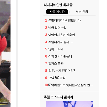
리니지M 인벤 화제글
자유 게시판
서버 현황
1
주말패키지가 나왔읍니다.
2
방금 일어난일
3
아떨린다 한시간후면
4
주말패키지 결과.....
5
많이 비싸네
6
이거 첨먹어봤는데
7
할파스 근황
8
워우..누가 던진거임?
9
근뎀 300 달성!
10
50억아덴으로 빛나는각인상자 만드는거 추천하세요?
추천 코스프레 갤러리