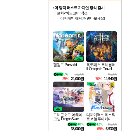
네이버페이 혜택과 만나보세요!
베데스다 40주년 기념 할인 중!
베데스다의 명작들을
40주년 프로모션으로 만나보세요!
인벤게임즈 8월 특별 할인!
드래곤소드: 어웨이크닝 입점!
문명 7 특별 할인!
마블 투혼 파이팅 소울즈 정식출시!
귀무자: 검의 길 예약 판매 중!
비스트 오브 리인카네이션 정식 출시!
커세어 코브 출시 기념 할인!
캡콤 프렌차이즈 할인 진행 중!
캡콤 일부 상품 상시 할인
스타워즈 은하계 레이서
로블록스 기프트 카드 공식 입점
인기 퍼블리셔 모음!
스팀으로 만나는 드래곤소드!
조선&고려 DLC 출시 예정
마블 히어로 총 출동&화려한 격투!
10% 할인과
게임프릭 신작 IP
해적'섬'을 발전시키자!
몬헌, 바하 등 인기 IP를
몬헌 와일즈 & 드래곤즈 도그마2
인벤게임즈에서 10% 추가 적립
Robux를 가장 안전하고
최대 90% 할인가를 만나보세요!
네이버혜택과 함께 만나보세요!
50%할인&추가 적립까지!
네이버 포인트 혜택까지!
이니&베니 혜택까지!
네이버 혜택가와 함께 예약하세요!
할인&네이버혜택으로 만나보세요!
할인가에 만나보세요!
일부 에디션 상시 할인!
혜택으로 예약 판매 중
편안하게 충전하세요
팰월드 Palworld
옥토패스 트래블러
II Octopath Traveler I
I
5%
32,000
49,800
25%
24,000원
70%
14,940원
드래곤소드 어웨이
디제이맥스 리스펙
크닝 DragonSword A
트 V 블루아카이브
wakening
팩 DJMAX RESPE
10%
12%
19,800
CT V Blue Archive P
33,000원
65%
6,930원