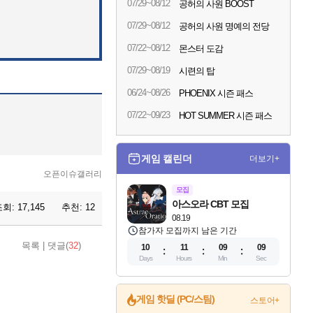
07/29~08/12
공허의 사원 BOOST
07/29~08/12
공허의 사원 명예의 전당
07/22~08/12
몬스터 도감
07/29~08/19
시련의 탑
06/24~08/26
PHOENIX 시즌 패스
07/22~09/23
HOT SUMMER 시즌 패스
게임 캘린더
더보기+
오픈이슈갤러리
모집
아스오라 CBT 모집
조회:
17,145
추천:
12
08.19
참가자 모집까지 남은 기간
목록
|
댓글(
32
)
10
11
09
08
Days
Hours
Min
Sec
게임 핫딜 (PC/스팀)
더 렐릭 퍼스트 가디언 정식 출시
스토어+
설화x하드코어 액션!