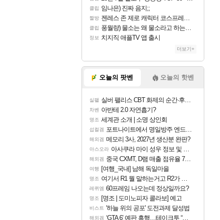
임나은) 진짜 음지;;
클립
젠레스 존 제로 캐릭터 코스프레한 꽁주
짤방
풍월량) 물소는 왜 물소라고 하는거야? 아! 그만 ㅋㅋ
클립
치지직 애플TV 앱 출시
정보
더보기+
오늘의 팟벤
오늘의 핫벤
실버 팰리스 CBT 화제의 순간·후기 모음
실팰
아반테 2.0 자연흡기?
차벤
세계관 소개 | 소명 상인회
명조
포트나이트에서 명일방주 엔드필드 [펠리카] 판매 예정
섭컬겜
메모리 3사, 2027년 생산분 완판?
해외겜
아사쿠라 마이 성우 정보 및 주요 필모
아스오라
중국 CXMT, D램 매출 점유율 7%…글로벌 4위로 부상
해외겜
[여행_국내] 남해 독일마을
여행
여기서 R1 뭘 말하는거고 R2가 뭘말하는걸까요?
명조
60프레임 나오는데 정상일까요?
레퀴엠
[명조 | 도미노피자 콜라보] 예고
명조
'하늘 위의 공포' 도전과제 달성법
비스트
‘GTA 6’ 예판 흥행…테이크투 “내부 예상 크게 넘어”
해외겜