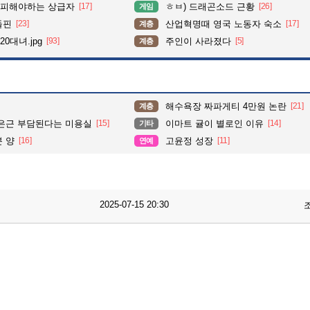
 피해야하는 상급자
[17]
ㅎㅂ) 드래곤소드 근황
[26]
게임
돌핀
[23]
산업혁명때 영국 노동자 숙소
[17]
계층
0대녀.jpg
[93]
주인이 사라졌다
[5]
계층
해수욕장 짜파게티 4만원 논란
[21]
계층
 은근 부담된다는 미용실
[15]
이마트 귤이 별로인 이유
[14]
기타
분 양
[16]
고윤정 성장
[11]
연예
2025-07-15 20:30