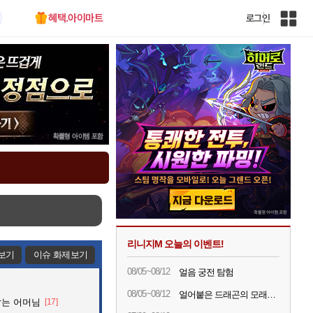
혜택.아이마트
로그인
인
벤
전
체
사
이
트
맵
리니지M 오늘의 이벤트!
보기
이슈 화제보기
08/05~08/12
얼음 궁전 탐험
08/05~08/12
얼어붙은 드래곤의 모래시계
잡는 어머님
[17]