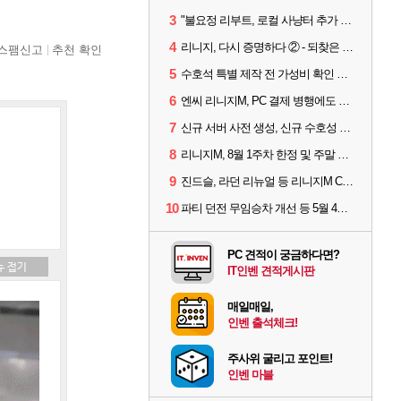
3
"불요정 리부트, 로컬 사냥터 추가 예정" 리니지M 9주년 업데이트 예고
4
리니지, 다시 증명하다 ② - 되찾은 모바일 왕좌
스팸신고
추천 확인
5
수호석 특별 제작 전 가성비 확인 필수! 3월 2주차 업데이트 이슈
6
엔씨 리니지M, PC 결제 병행에도 모바일 '매출 1위' 탈환
7
신규 서버 사전 생성, 신규 수호성 추가 등 3월 1주차 업데이트 이슈
8
리니지M, 8월 1주차 한정 및 주말 제작 정보
9
진드슬, 라던 리뉴얼 등 리니지M ContiNew 업데이트 핵심 요약
10
파티 던전 무임승차 개선 등 5월 4주차 업데이트 이슈
PC 견적이 궁금하다면?
IT인벤 견적게시판
매일매일,
인벤 출석체크!
주사위 굴리고 포인트!
인벤 마블