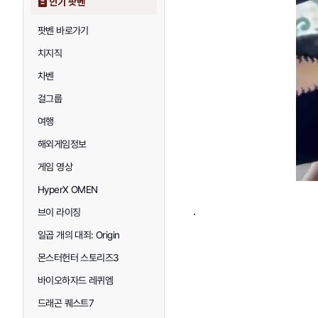
인기 팟벤
팟벤 바로가기
치지직
차벤
걸그룹
여행
해외게임정보
게임 영상
HyperX OMEN
.
브이 라이징
일곱 개의 대죄: Origin
몬스터헌터 스토리즈3
바이오하자드 레퀴엠
드래곤 퀘스트7