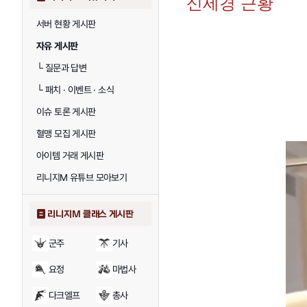
신세경 근황
서버 현황 게시판
자유 게시판
└
질문과 답변
└
패치 · 이벤트 · 소식
이슈 토론 게시판
혈맹 모집 게시판
아이템 거래 게시판
리니지M 유튜브 모아보기
리니지M 클래스 게시판
군주
기사
요정
마법사
다크엘프
총사