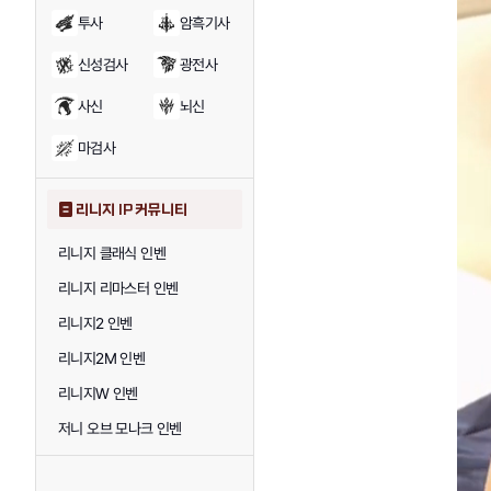
투사
암흑기사
신성검사
광전사
사신
뇌신
마검사
리니지 IP 커뮤니티
리니지 클래식 인벤
리니지 리마스터 인벤
리니지2 인벤
리니지2M 인벤
리니지W 인벤
저니 오브 모나크 인벤