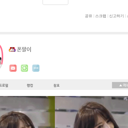
공유
스크랩
신고하기
폰팔이
프로필
랭킹
칭호