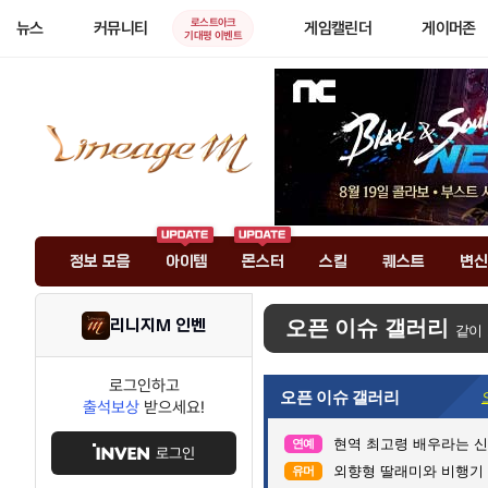
로스트아크
뉴스
커뮤니티
게임캘린더
게이머존
기대평 이벤트
정보 모음
아이템
몬스터
스킬
퀘스트
변신
리니지M 인벤
오픈 이슈 갤러리
같이
로그인하고
오픈 이슈 갤러리
출석보상
받으세요!
현역 최고령 배우라는 신구
연예
로그인
외향형 딸래미와 비행기 
유머