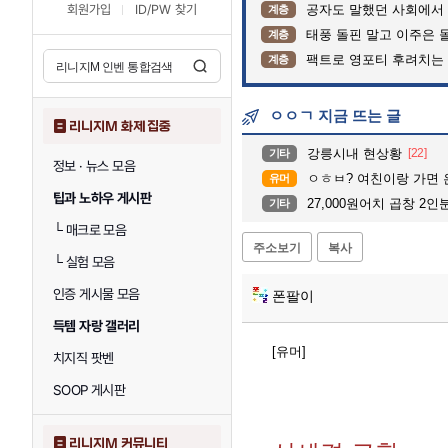
회원가입
ID/PW 찾기
공자도 말했던 사회에서
계층
태풍 돌핀 말고 이주은 
계층
팩트로 영포티 후려치는 2
계층
ㅇㅇㄱ 지금 뜨는 글
리니지M 화제 집중
강릉시내 현상황
[22]
기타
정보 · 뉴스 모음
ㅇㅎㅂ? 여친이랑 가면
유머
팁과 노하우 게시판
27,000원어치 곱창 2인
기타
└
매크로 모음
주소보기
복사
└
실험 모음
인증 게시물 모음
폰팔이
득템 자랑 갤러리
[유머]
치지직 팟벤
SOOP 게시판
리니지M 커뮤니티