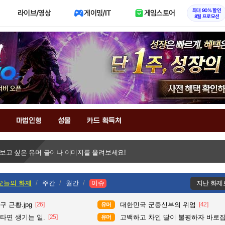
최대 90% 할인
라이브/영상
게이밍/IT
게임스토어
8월 프로모션
마법인형
성물
카드 획득처
 보고 싶은 유머 글이나 이미지를 올려보세요!
오늘의 화제
주간
월간
이슈
지난 화제
 근황.jpg
[26]
대한민국 군종신부의 위엄
[42]
유머
타면 생기는 일.
[25]
고백하고 차인 딸이 불평하자 바로
유머