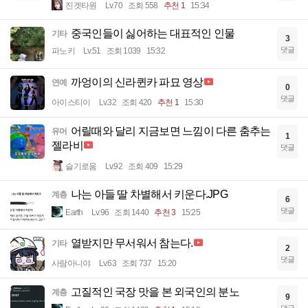
진겟타원
Lv.70
조회 558
추천 1
15:34
중국인들이 싫어하는 대표적인 인물
기타
3
댓글
파노키
Lv.51
조회 1039
15:32
까엉이의 신라퀸카 파묘 영상
연예
0
댓글
아이스티이
Lv.32
조회 420
추천 1
15:30
어릴때와 달리 지금보면 느낌이 다른 춤추는
유머
1
젤라비
댓글
슬기로움
Lv.92
조회 409
15:29
나는 아들 딸 차별해서 키운다.JPG
계층
6
댓글
Earth
Lv.96
조회 1440
추천 3
15:25
열받지만 무서워서 참는다.
기타
2
댓글
사람아니야
Lv.63
조회 737
15:20
고질적인 국장 맛을 본 외국인의 분노
계층
9