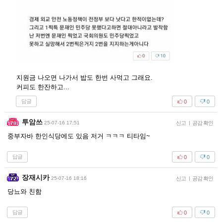
지원금 나오면 나가서 밥도 한번 사먹고 그래요.
커피도 한잔하고...
답글
0
0
투암쓰
25-07-16 17:51
신고
|
공감 확인
중부자바 한인식당에도 있음 저거 ㅋㅋㅋ 티타임~
답글
0
0
장재시카
25-07-16 18:16
신고
|
공감 확인
당뇨와 친함
답글
0
0