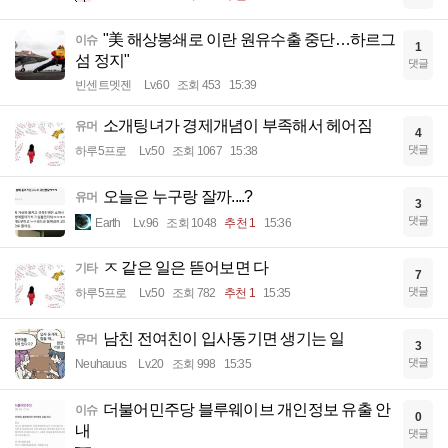
"美 해상봉쇄로 이란 원유수출 중단…하르그
이슈
1
섬 정지"
댓글
빈센트멧젠
Lv.60
조회 453
15:39
소개팅녀가 경제개념이 부족해서 헤어짐
유머
4
댓글
하루5프로
Lv.50
조회 1067
15:38
오늘은 누구랑 잘까....?
유머
3
댓글
Earth
Lv.96
조회 1048
추천 1
15:36
ㅈ 같은 일은 뜯어보면 다
기타
7
댓글
하루5프로
Lv.50
조회 782
추천 1
15:35
남친 전여친이 입사동기면 생기는 일
유머
3
댓글
Neuhauus
Lv.20
조회 998
15:35
더불어민주당 블루웨이브 개인정보 유출 안
이슈
0
내
댓글