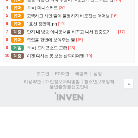
4
유머
[30]
ㅎㅂ) 미니스커트
5
유머
[16]
고백하고 차인 딸이 불평하자 바로잡는 어머님
6
유머
[19]
1호선 장판파.jpg
7
계층
[17]
단지 내 방송 아나운서를 바꾸고 나서 집중도가 확 올라갔다는 한 아파트의 안내방송
8
유머
[15]
축협을 한번에 보여주는 짤
9
게임
[23]
ㅎㅂ) 드래곤소드 근황
10
계층
[19]
이젠 다시는 못 보는 삼파이더맨
로그인
PC화면
퀵링크
설정
청소년보호정책
이용약관
개인정보처리방침
▲
불법촬영물신고안내
(주)
인
벤