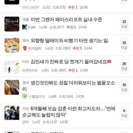
아이스티이
Lv.32
조회 870
추천 1
14:46
이번 그랜저 페이스리프트 실내 수준
계층
10
댓글
Earth
Lv.96
조회 2477
추천 1
14:46
외향형 딸래미와 비행기 타면 생기는 일.
유머
16
댓글
전자팔찌
Lv.93
조회 2393
추천 5
14:44
김민새가 진짜로 당 쪼개기 들어갔네요
이슈
26
댓글
하루5프로
Lv.50
조회 1855
추천 1
14:40
생긴것만봐도 성질 더러워보이는 벌꿀오소
유머
16
리
댓글
너빨갱이지
Lv.86
조회 1841
14:39
6개월째 모습 감춘 이란 최고지도자…"언제
이슈
6
순교해도 놀랍지 않아"
댓글
균터
Lv.42
조회 1137
14:36