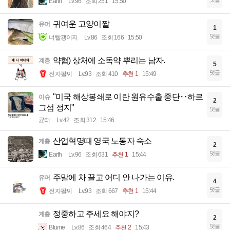
Earth
Lv.96
조회 251
15:50
귀여운 고양이짤
유머
1
댓글
너빨갱이지
Lv.86
조회 166
15:50
약혐) 상처에 소독약 뿌리는 남자.
계층
5
댓글
전자팔찌
Lv.93
조회 410
추천 1
15:49
"미국 해상봉쇄로 이란 원유수출 중단‥하르
이슈
2
그섬 정지"
댓글
균터
Lv.42
조회 312
15:46
산업혁명때 영국 노동자 숙소
계층
2
댓글
Earth
Lv.96
조회 631
추천 1
15:44
주말에 차 끌고 어디 안 나가는 이유.
유머
4
댓글
전자팔찌
Lv.93
조회 667
추천 1
15:44
정중하고 주세요 해야지?
계층
2
댓글
Blume
Lv.86
조회 464
추천 2
15:43