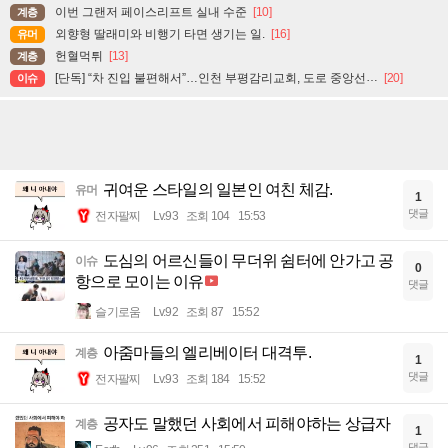
이번 그랜저 페이스리프트 실내 수준
[10]
계층
외향형 딸래미와 비행기 타면 생기는 일.
[16]
유머
헌혈먹튀
[13]
계층
[단독] “차 진입 불편해서”…인천 부평감리교회, 도로 중앙선 ‘검은 페인트’로 지워
[20]
이슈
귀여운 스타일의 일본인 여친 체감.
유머
1
댓글
전자팔찌
Lv.93
조회 104
15:53
도심의 어르신들이 무더위 쉼터에 안가고 공
이슈
0
항으로 모이는 이유
댓글
슬기로움
Lv.92
조회 87
15:52
아줌마들의 엘리베이터 대격투.
계층
1
댓글
전자팔찌
Lv.93
조회 184
15:52
공자도 말했던 사회에서 피해야하는 상급자
계층
1
댓글