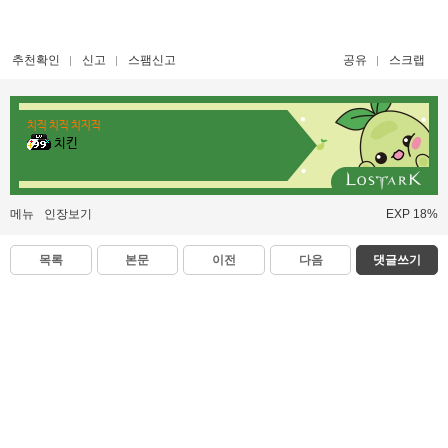
추천확인
신고
스팸신고
공유
스크랩
치직 치직 치지직
치킨
메뉴
인장보기
EXP 18%
목록
본문
이전
다음
댓글쓰기