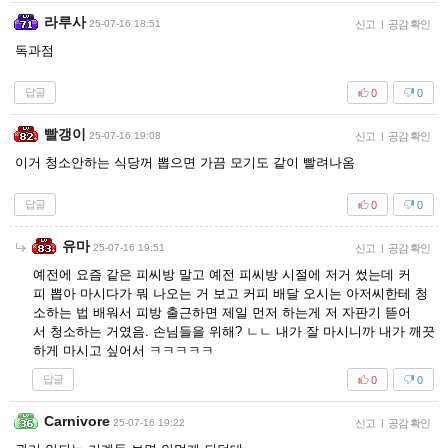
라루사
25-07-16 18:51
신고
|
공감 확인
독과점
답글
0
0
빨갱이
25-07-16 19:08
신고
|
공감 확인
이거 청소안하는 식당꺼 뽑으면 가끔 모기도 같이 빨려나옴
답글
0
0
유마
25-07-16 19:51
신고
|
공감 확인
예전에 요즘 같은 피씨방 말고 예전 피씨방 시절에 저거 썼는데 커
피 뽑아 마시다가 뭐 나오는 거 보고 커피 배달 오시는 아저씨한테 청
소하는 법 배워서 피방 출근하면 제일 먼저 하는게 저 자판기 뜯어
서 청소하는 거였음. 손님들을 위해? ㄴㄴ 내가 잘 마시니까 내가 깨끗
하게 마시고 싶어서 ㅋㅋㅋㅋㅋ
답글
0
0
Carnivore
25-07-16 19:22
신고
|
공감 확인