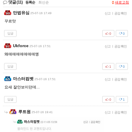
댓글
(11)
등록순
|
최신순
새로고침
만법유심
25-07-16 17:49
신고
|
공감 확인
꾸르맛
답글
0
0
Ukforce
25-07-16 17:51
신고
|
공감 확인
왜애애애애애애애엥
답글
1
0
마스터컴벳
25-07-16 17:51
신고
|
공감 확인
요새 잘안보이던데...
답글
0
1
루트원
25-07-16 19:41
신고
|
공감 확인