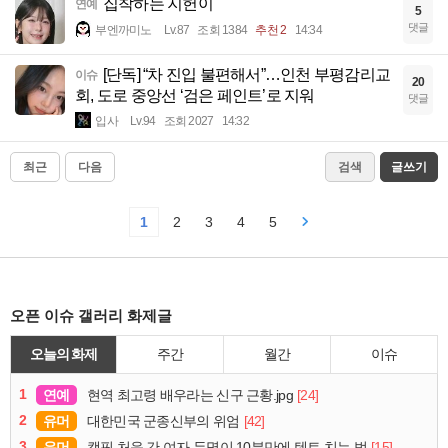
집착하는 지헌이
연예
5
댓글
부엔까미노
Lv.87
조회 1384
추천 2
14:34
[단독] “차 진입 불편해서”…인천 부평감리교
이슈
20
회, 도로 중앙선 ‘검은 페인트’로 지워
댓글
입사
Lv.94
조회 2027
14:32
최근
다음
검색
글쓰기
1
2
3
4
5
오픈 이슈 갤러리 화제글
오늘의 화제
주간
월간
이슈
1
연예
[24]
현역 최고령 배우라는 신구 근황.jpg
2
유머
[42]
대한민국 군종신부의 위엄
3
유머
[15]
캠핑 처음 간 여자 두명이 10분만에 텐트 치는 법