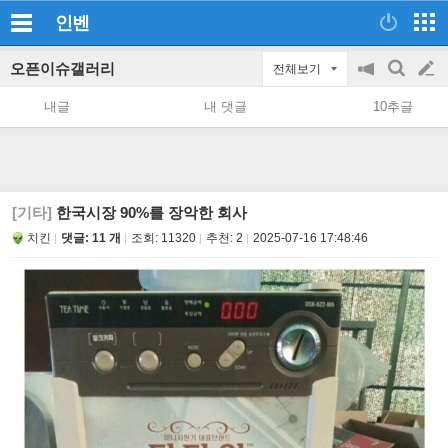
인벤
오픈이슈갤러리
전체보기
공
검
글
지
색
내글
내 댓글
10추글
on/off
쓰
기
[기타]
한국시장 90%를 장악한 회사
치킨
댓글: 11 개
조회:
11320
추천:
2
2025-07-16 17:48:46