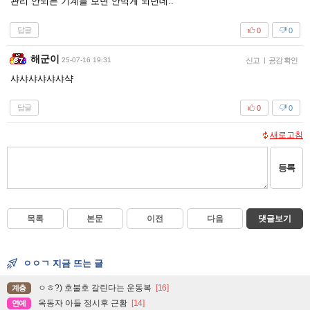
관리 안되는 기계들 보면 안먹게 되던데..
답글
0
0
해군이
25-07-16 19:31
신고
|
공감 확인
샤샤샤샤샤샤샥
답글
0
0
새로고침
등록
목록
본문
이전
다음
댓글보기
ㅇㅇㄱ 지금 뜨는 글
ㅇㅎ?) 호불호 갈린다는 운동복
[16]
계층
옥동자 아들 정시후 근황
[14]
연예