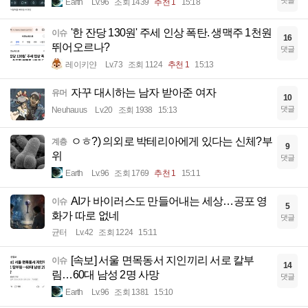
댓글
Earth
Lv.96
조회 1439
추천 1
15:18
'한 잔당 130원' 주세 인상 폭탄. 생맥주 1천원
이슈
16
뛰어오르나?
댓글
레이키얀
Lv.73
조회 1124
추천 1
15:13
자꾸 대시하는 남자 받아준 여자
유머
10
댓글
Neuhauus
Lv.20
조회 1938
15:13
ㅇㅎ?) 의외로 박테리아에게 있다는 신체?부
계층
9
위
댓글
Earth
Lv.96
조회 1769
추천 1
15:11
AI가 바이러스도 만들어내는 세상…공포 영
이슈
5
화가 따로 없네
댓글
균터
Lv.42
조회 1224
15:11
[속보] 서울 면목동서 지인끼리 서로 칼부
이슈
14
림…60대 남성 2명 사망
댓글
Earth
Lv.96
조회 1381
15:10