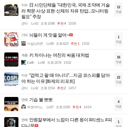
日 시민단체들 "대한민국, 국제 조약에 거슬
이슈
12
러 학문·사상·표현·신체의 자유 탄압...모니터링
댓글
필요" 주장
균터
Lv.42
조회 1088
추천 4
15:06
늬들이 게 맛을 알어~
기타
1
댓글
사실난라쿤
Lv.89
조회 620
추천 1
15:02
키 차이나는 여친의 싸움 대처법
계층
16
댓글
Earth
Lv.96
조회 1878
15:02
“겁먹고 팔 때 아니다”…지금 코스피를 담아
이슈
22
야 하는 이유 [화제의 리포트]
댓글
균터
Lv.42
조회 1554
추천 2
14:57
기습 볼 뽀뽀
연예
4
댓글
부엔까미노
Lv.87
조회 1565
추천 4
14:54
안원잘부에서 느낌이 다른 원이 #리센느 #피
연예
1
디니무
댓글