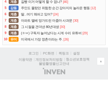
4
계층
[46]
길빵 이거 어떻게 할 수 없나?
5
감동
[12]
주인도 몰랐던 위험한 순간 강아지의 놀라운 행동
6
계층
[24]
딸...여기 왜파고 있어?
7
계층
[30]
아파트 엘베 망가뜨린 아줌마 사과문
8
계층
[30]
그 시절을 견뎌낸 80년대생
9
계층
[29]
(ㅎㅂ) 구독자 늘어났다는 시계 수리 유튜버
10
유머
[26]
미국에서 가장 깡촌이라는 주.
로그인
PC화면
퀵링크
설정
청소년보호정책
이용약관
개인정보처리방침
▲
불법촬영물신고안내
(주)
인
벤