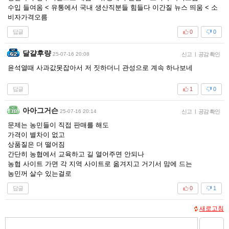
수입 들여옴 < 유통에서 국내 생산직분들 힘들다 이간질 뉴스 띄움 < 소
비자가격오름
답글
0
0
달걀후량
25-07-16 20:08
신고
|
공감 확인
윤석열때 사과값못잡아서 저 짓하더니 관성으로 계속 하나보네
답글
1
0
아아그거슨
25-07-16 20:14
신고
|
공감 확인
문제는 농민들이 직접 판매를 해도
가격이 별차이 없고
상품질은 더 떨어짐
간단히 농협에서 교육하고 길 열어주면 안되나
농협 사이트 가면 각 지역 사이트로 옮겨지고 거기서 맘에 드는
농민꺼 살수 있는걸로
답글
0
1
새로고침