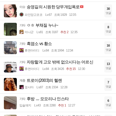
송영길의 시원한 당무개입폭로
이슈
30
댓글
파인망고코코
Lv.67
조회 1829
12:35
ㅇㅎ 부채질 누나~
기타
8
댓글
마나군
Lv.81
조회 3187
추천 2
12:35
흑염소 vs 황소
기타
16
댓글
휴면아이디
Lv.84
조회 1994
12:34
자랑할게 고모 밖에 없으시다는 어르신
기타
13
댓글
휴면아이디
Lv.84
조회 3426
추천 15
12:30
트로이(2003)의 헬렌
계층
7
댓글
옆사마
Lv.87
조회 2334
12:28
후방 ㅡ 모모리나 인스타
기타
6
댓글
입술돼지
Lv.43
조회 2280
추천 1
12:27