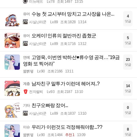
미뉴에뜨
Lv.78
조회 1497
13:15
수능 첫 교시부터 망치고 고사장을 나온...
유머
4
댓글
사실난라쿤
Lv.89
조회 1828
13:14
오케이! 인류의 절반까진 좁혔군
유머
5
댓글
사실난라쿤
Lv.89
조회 1716
13:12
고영욱, 이번엔 박하선♥류수영 공격…"19금
연예
23
영화 또 찍어라"
댓글
꿻뻵뗗
Lv.90
조회 2166
13:11
남자친구 말투가 이런데 헤어져..?
계층
14
댓글
전자팔찌
Lv.93
조회 2187
13:10
친구오빠랑 잤어...
기타
0
댓글
사실난라쿤
Lv.89
조회 1837
13:10
우리가 이런것도 걱정해줘야함...??
이슈
8
댓글
꿻뻵뗗
Lv.90
조회 1484
추천 1
13:09