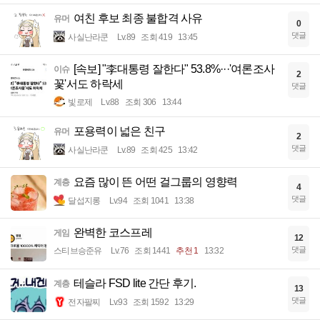
여친 후보 최종 불합격 사유
유머
0
댓글
사실난라쿤
Lv.89
조회 419
13:45
[속보] "李대통령 잘한다" 53.8%···'여론조사
이슈
2
꽃'서도 하락세
댓글
빛로제
Lv.88
조회 306
13:44
포용력이 넓은 친구
유머
2
댓글
사실난라쿤
Lv.89
조회 425
13:42
요즘 많이 뜬 어떤 걸그룹의 영향력
계층
4
댓글
달섭지롱
Lv.94
조회 1041
13:38
완벽한 코스프레
게임
12
댓글
스티브승준유
Lv.76
조회 1441
추천 1
13:32
테슬라 FSD lite 간단 후기.
계층
13
댓글
전자팔찌
Lv.93
조회 1592
13:29