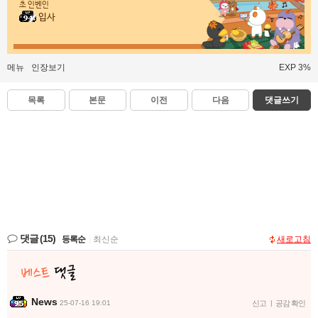
초 인벤인
입사
메뉴
인장보기
EXP 3%
목록
본문
이전
다음
댓글쓰기
댓글
(15)
등록순
|
최신순
새로고침
News
25-07-16 19:01
신고
|
공감 확인