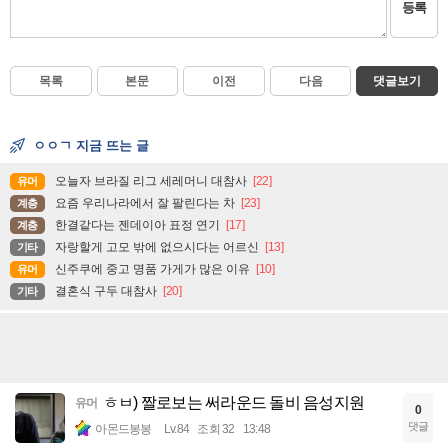
등록
목록
본문
이전
다음
댓글보기
ㅇㅇㄱ 지금 뜨는 글
오늘자 브라질 리그 세레머니 대참사
[22]
유머
요즘 우리나라에서 잘 팔린다는 차
[23]
계층
한결같다는 젠데이아 표정 연기
[17]
계층
자랑할게 고모 밖에 없으시다는 어르신
[13]
기타
신주쿠에 중고 명품 가게가 많은 이유
[10]
유머
결혼식 구두 대참사
[20]
기타
ㅎㅂ) 짤로보는 써라운드 돌비 음성지원
유머
0
댓글
아몬드봉봉
Lv.84
조회 32
13:48