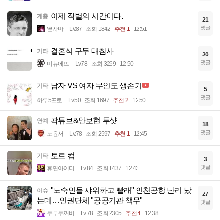
이제 작별의 시간이다.
계층
21
댓글
옆사마
Lv.87
조회 1842
추천 1
12:51
결혼식 구두 대참사
기타
20
댓글
미뉴에뜨
Lv.78
조회 3269
12:50
남자 VS 여자 무인도 생존기
기타
5
댓글
하루5프로
Lv.50
조회 1697
추천 2
12:50
곽튜브&안보현 투샷
연예
18
댓글
노윤서
Lv.78
조회 2597
추천 1
12:45
토르 컵
기타
3
댓글
휴면아이디
Lv.84
조회 1437
12:43
"노숙인들 샤워하고 빨래" 인천공항 난리 났
이슈
27
는데…인권단체 "공공기관 책무"
댓글
두부두꺼비
Lv.78
조회 2305
추천 4
12:38