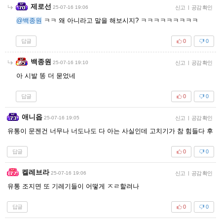
제로선
25-07-16 19:06
신고
|
공감 확인
@백종원
ㅋㅋ 왜 아니라고 말을 해보시지? ㅋㅋㅋㅋㅋㅋㅋㅋㅋ
답글
0
0
백종원
25-07-16 19:10
신고
|
공감 확인
아 시발 똥 더 묻었네
답글
0
0
애니옵
25-07-16 19:05
신고
|
공감 확인
유통이 문젠건 너무나 너도나도 다 아는 사실인데 고치기가 참 힘들다 후
답글
0
0
켈레브라
25-07-16 19:06
신고
|
공감 확인
유통 조지면 또 기레기들이 어떻게 ㅈㄹ할려나
답글
0
0