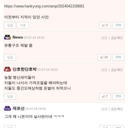
https://www.hankyung.com/amp/2024042158681
이전부터 지적이 있던 사안.
답글
이동
3
0
News
25-07-16 19:01
신고
|
공감 확인
유통구조 제발 좀
답글
14
0
단호한단호박
25-07-16 19:02
신고
|
공감 확인
농협 병신새끼들이
지들이 나서서 가격조절을 해야하는데
지들도 중간도매상처럼 돈벌어 처먹으니
답글
7
0
제로선
25-07-16 19:02
신고
|
공감 확인
그게 왜 니돈이야 실사판이네 ㅋㅋㅋ