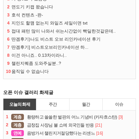
2
면도기 키캡 왔습니다
3
호석 컨텐츠 -완-
4
지인도 할깸 없는지 와일즈 세일이면 txt
5
접대 패턴 많이 나와서 쉬는시간없이 빡딜한것같은데..
6
딴겜후기)나도 비스트 오브 리인카네이션 후기
7
딴겜후기] 비스트오브리인카네이션 하...
8
이건 아니죠.. 0.13차이라니..
9
챌린지퀘좀 도와주실분..?
10
움직일 수 없습니다
오픈 이슈 갤러리 화제글
오늘의 화제
주간
월간
이슈
1
계층
[3]
황량하고 쓸쓸한 벌판의 어느 기념비 (카자흐스탄)
2
계층
[21]
곱창집 사장님 불 쇼에 외국인들 반응
3
연예
[16]
음방가서 챌린지거절당했다는 리센느