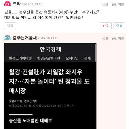
트라
25-07-16 19:18
신고
|
공감 확인
님들, 그 농수산물 중간 유통회사(마켓) 주인이 누구게요?
대기업들 꺼임... 왜 이상황이 된건진 알만하죠?
답글
1
0
춤추는저울새
25-07-16 19:26
신고
|
공감 확인