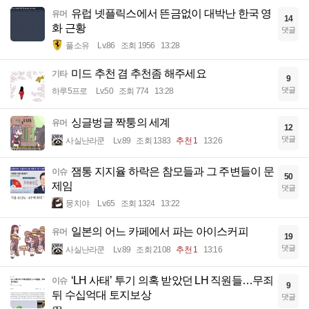
유럽 넷플릭스에서 뜬금없이 대박난 한국 영
유머
14
화 근황
댓글
풀소유
Lv.86
조회 1956
13:28
미드 추천 겸 추천좀 해주세요
기타
9
댓글
하루5프로
Lv.50
조회 774
13:28
싱글벙글 짝퉁의 세계
유머
12
댓글
사실난라쿤
Lv.89
조회 1383
추천 1
13:26
잼통 지지율 하락은 참모들과 그 주변들이 문
이슈
50
제임
댓글
뭉치야
Lv.65
조회 1324
13:22
일본의 어느 카페에서 파는 아이스커피
유머
19
댓글
사실난라쿤
Lv.89
조회 2108
추천 1
13:16
‘LH 사태’ 투기 의혹 받았던 LH 직원들…무죄
이슈
9
뒤 수십억대 토지보상
댓글