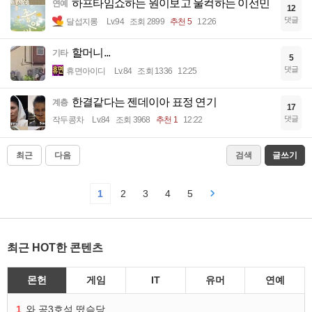
하프타임쇼하는 원이보고 울컥하는 이선민
연예
12
댓글
달섭지롱
Lv.94
조회 2899
추천 5
12:26
할머니...
기타
5
댓글
휴면아이디
Lv.84
조회 1336
12:25
한결같다는 젠데이아 표정 연기
계층
17
댓글
작두콩차
Lv.84
조회 3968
추천 1
12:22
최근
다음
검색
글쓰기
1
2
3
4
5
최근 HOT한 콘텐츠
몬헌
게임
IT
유머
연예
1
와 공3호석 떴슴당