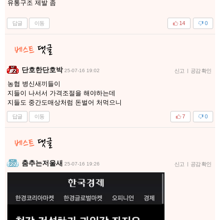
유통구조 제발 좀
답글
이동
14
0
단호한단호박
25-07-16 19:02
신고
|
공감 확인
농협 병신새끼들이
지들이 나서서 가격조절을 해야하는데
지들도 중간도매상처럼 돈벌어 처먹으니
답글
이동
7
0
춤추는저울새
25-07-16 19:26
신고
|
공감 확인