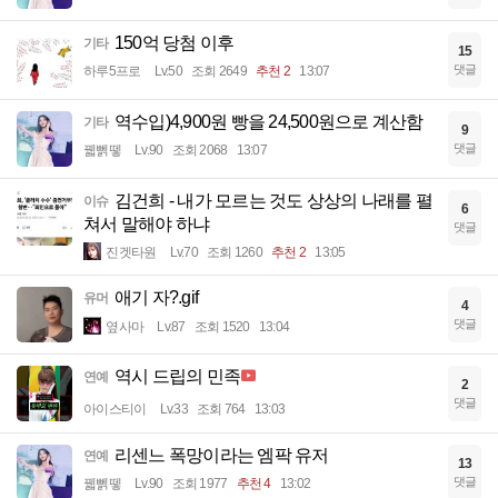
150억 당첨 이후
기타
15
댓글
하루5프로
Lv.50
조회 2649
추천 2
13:07
역수입)4,900원 빵을 24,500원으로 계산함
기타
9
댓글
꿻뻵뗗
Lv.90
조회 2068
13:07
김건희 - 내가 모르는 것도 상상의 나래를 펼
이슈
6
쳐서 말해야 하냐
댓글
진겟타원
Lv.70
조회 1260
추천 2
13:05
애기 자?.gif
유머
4
댓글
옆사마
Lv.87
조회 1520
13:04
역시 드립의 민족
연예
2
댓글
아이스티이
Lv.33
조회 764
13:03
리센느 폭망이라는 엠팍 유저
연예
13
댓글
꿻뻵뗗
Lv.90
조회 1977
추천 4
13:02