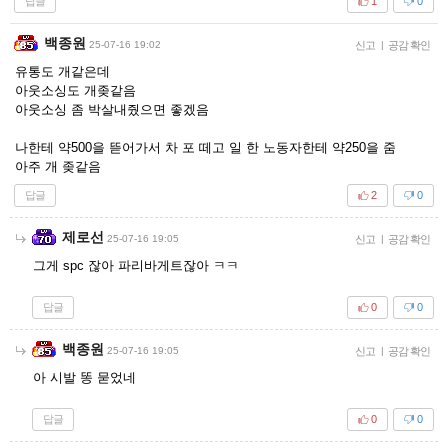
답글
1
0
백종원
25-07-16 19:02
신고
|
공감 확인
유통도 개같은데
아웃소싱도 개좆같음
아웃소싱 좀 박살내줬으면 좋겠음
나한테 약500을 뜯어가서 차 포 떼고 일 한 노동자한테 약250을 줌
아주 개 좆같음
답글
2
0
제로선
25-07-16 19:05
신고
|
공감 확인
그게 spc 잖아 파리바게트잖아 ㅋㅋ
답글
0
0
백종원
25-07-16 19:05
신고
|
공감 확인
아 시발 똥 묻었네
답글
0
0