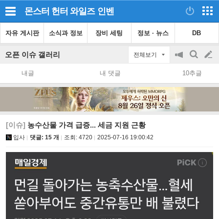
몬스터 헌터 와일즈
인벤
자유 게시판
소식과 정보
장비 세팅
정보 · 뉴스
DB
오픈 이슈 갤러리
전체보기
공
검
글
지
색
내글
내 댓글
10추글
on/off
쓰
기
[이슈]
농수산물 가격 급증... 세금 지원 근황
입사
댓글: 15 개
조회:
4720
2025-07-16 19:00:42