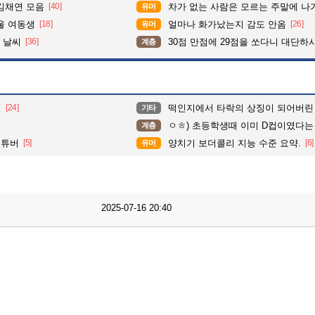
김채연 모음
[40]
차가 없는 사람은 모르는 주말에 나가기
유머
울 여동생
[18]
얼마나 화가났는지 감도 안옴
[26]
유머
 날씨
[36]
30점 만점에 29점을 쏘다니 대단하시
계층
틴
[24]
떡인지에서 타락의 상징이 되어버린
기타
ㅇㅎ) 초등학생때 이미 D컵이였다는 서터
계층
유튜버
[5]
양치기 보더콜리 지능 수준 요약.
[6]
유머
2025-07-16 20:40