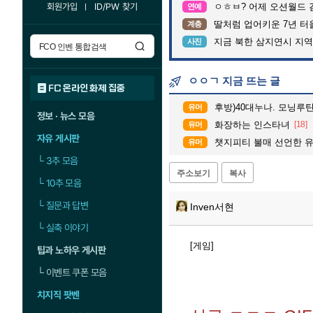
회원가입
ID/PW 찾기
ㅇㅎㅂ? 어제 오션월드 
연예
딸처럼 업어키운 7년 터
계층
지금 북한 삼지연시 지역
사진
ㅇㅇㄱ 지금 뜨는 글
FC 온라인 화제 집중
후방)40대누나. 모닝루
유머
정보 · 뉴스 모음
화장하는 인스타녀
[18]
유머
자유 게시판
챗지피티 불매 선언한 
유머
└
3추 모음
주소보기
복사
└
10추 모음
└
질문과 답변
Inven서현
└
실축 이야기
[게임]
팁과 노하우 게시판
└
이벤트 쿠폰 모음
치지직 팟벤