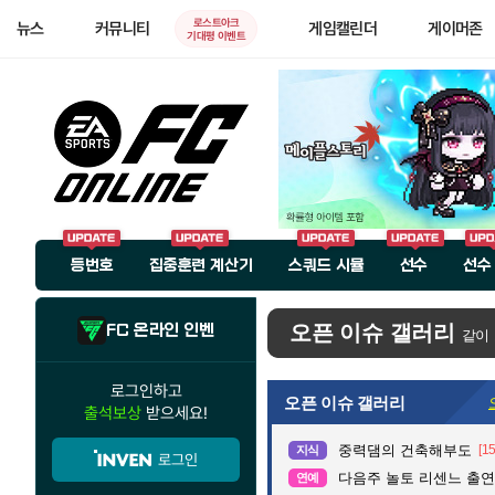
로스트아크
뉴스
커뮤니티
게임캘린더
게이머존
기대평 이벤트
등번호
집중훈련 계산기
스쿼드 시뮬
선수
선수
FC 온라인 인벤
오픈 이슈 갤러리
같이
로그인하고
오픈 이슈 갤러리
출석보상
받으세요!
중력댐의 건축해부도
[15
지식
로그인
다음주 놀토 리센느 출연.
연예