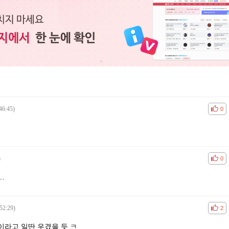
46:45)
공감
비공
0
)
공감
비공
0
…
52:29)
공감
비공
2
이라고 일딴 우겼을 듯 ㅋ