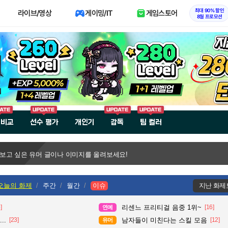
최대 90% 할인
라이브/영상
게이밍/IT
게임스토어
8월 프로모션
 비교
선수 평가
개인기
감독
팀 컬러
 보고 싶은 유머 글이나 이미지를 올려보세요!
오늘의 화제
주간
월간
이슈
지난 화제
]
리센느 프리티걸 음중 1위~
[16]
연예
..
[23]
남자들이 미친다는 스킬 모음
[12]
유머