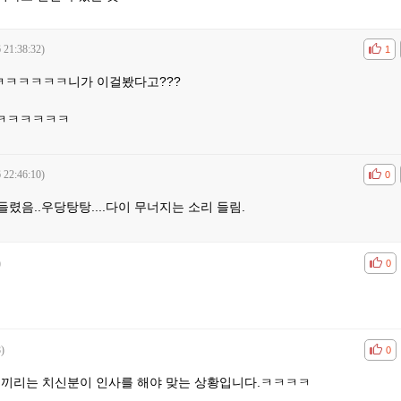
 21:38:32)
공감
비공
1
ㅋㅋㅋㅋㅋㅋ니가 이걸봤다고???
ㅋㅋㅋㅋㅋㅋ
 22:46:10)
공감
비공
0
들렸음..우당탕탕....다이 무너지는 소리 들림.
)
공감
비공
0
)
공감
비공
0
분들끼리는 치신분이 인사를 해야 맞는 상황입니다.ㅋㅋㅋㅋ