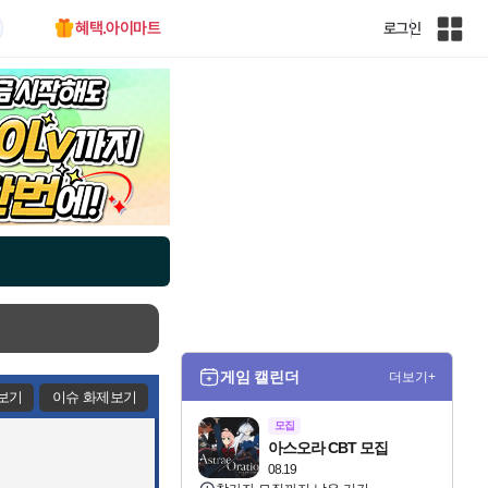
혜택.아이마트
로그인
인
벤
전
체
사
이
트
맵
게임 캘린더
더보기+
보기
이슈 화제보기
모집
아스오라 CBT 모집
08.19