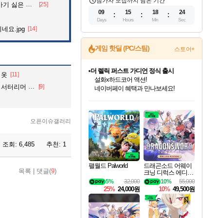
참가자 모집까지 남은 기간
 싫은 이유
[25]
09
15
18
23
Days
Hours
Min
Sec
네요.jpg
[14]
게임 핫딜 (PC/스팀)
스토어+
더 렐릭 퍼스트 가디언 정식 출시
 옷
[11]
설화x하드코어 액션!
리머 츠자..
[9]
네이버페이 혜택과 만나보세요!
인벤게임즈 8월 특별 할인!
드래곤소드: 어웨이크닝 입점!
문명 7 특별 할인!
마블 투혼 파이팅 소울즈 정식출시!
귀무자: 검의 길 예약 판매 중!
비스트 오브 리인카네이션 정식 출시!
커세어 코브 출시 기념 할인!
베데스다 40주년 기념 할인 중!
캡콤 프렌차이즈 할인 진행 중!
캡콤 일부 상품 상시 할인
스타워즈 은하계 레이서
로블록스 기프트 카드 공식 입점
인기 퍼블리셔 모음!
스팀으로 만나는 드래곤소드!
조선&고려 DLC 출시 예정
마블 히어로 총 출동&화려한 격투!
10% 할인과
게임프릭 신작 IP
해적'섬'을 발전시키자!
베데스다의 명작들을
몬헌, 바하 등 인기 IP를
몬헌 와일즈 & 드래곤즈 도그마2
인벤게임즈에서 10% 추가 적립
Robux를 가장 안전하고
최대 90% 할인가를 만나보세요!
네이버혜택과 함께 만나보세요!
50%할인&추가 적립까지!
네이버 포인트 혜택까지!
이니&베니 혜택까지!
네이버 혜택가와 함께 예약하세요!
할인&네이버혜택으로 만나보세요!
40주년 프로모션으로 만나보세요!
할인가에 만나보세요!
일부 에디션 상시 할인!
혜택으로 예약 판매 중
편안하게 충전하세요
오픈이슈갤러리
조회:
6,485
추천:
1
팰월드 Palworld
드래곤소드 어웨이
목록
|
댓글(
9
)
크닝 디럭스 에디션
DragonSword Awake
5%
32,000
10%
55,000
ning Deluxe Edition
25%
24,000원
10%
49,500원