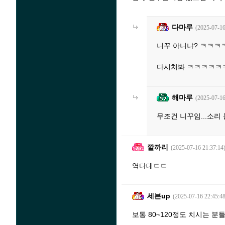
다마루
(2025-07-16
니꾸 아니냐? ㅋㅋㅋ
다시처봐 ㅋㅋㅋㅋㅋ
해마루
(2025-07-16
무조건 니꾸임...소리 
깔까리
(2025-07-16 21:37:14
역다대ㄷㄷ
세븐up
(2025-07-16 22:45:48
보통 80~120정도 치시는 