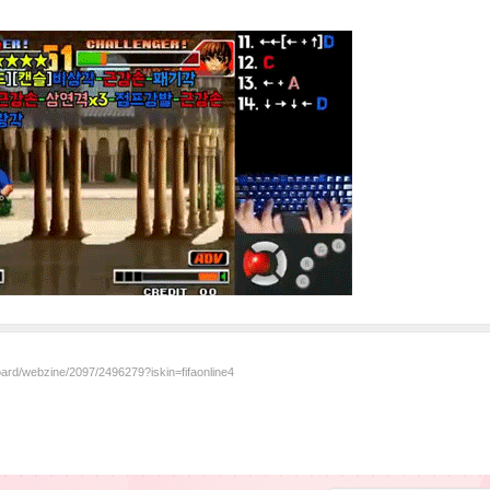
oard/webzine/2097/2496279?iskin=fifaonline4