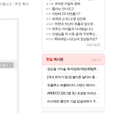
귀여운 아일릿 원희
스팸신고
추천 확인
걸그룹
힐러는 안나오고
명조
아반테 2.0 자연흡기?
차벤
세계관 소개 | 소명 상인회
명조
무한대 아난타 유출과 앞으로의 예상 (루머)
섭컬겜
제주도 아이들과 다녀왔습니다.
여행
선생님들 차 시동 끌 때 꾸르륵소리나는데
차벤
60프레임 나오는데 정상일까요?
레퀴엠
새로고침
핫딜
게시판
더보기+
장순필 가마솥 육개장(육개탕) 600g*8봉 외 상품
[국내 최저가 링크] 별미촌 알타리 총각김치 2kg
듀플렉스 써큘레이터 스탠드 에어서큘레이터 선풍기 DPK-55CF
ARDECO 124그램 3단 초경량 자외선차단 가벼운 암막 카본 양산 우산겸용 우양산
리스테린 쿨민트 가글 입냄새제거 구강청결제 1L, 3개