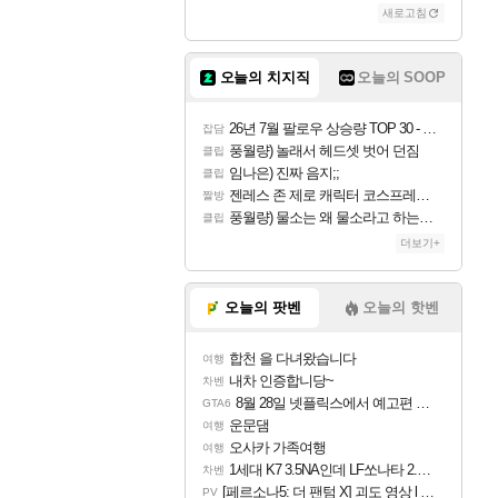
새로고침
오늘의 치지직
오늘의 SOOP
26년 7월 팔로우 상승량 TOP 30 - 월간 치지직
잡담
풍월량) 놀래서 헤드셋 벗어 던짐
클립
임나은) 진짜 음지;;
클립
젠레스 존 제로 캐릭터 코스프레한 꽁주
짤방
풍월량) 물소는 왜 물소라고 하는거야? 아! 그만 ㅋㅋ 알았어 ㅋㅋ
클립
더보기+
오늘의 팟벤
오늘의 핫벤
합천 을 다녀왔습니다
여행
내차 인증합니당~
차벤
8월 28일 넷플릭스에서 예고편 공개 예정
GTA6
운문댐
여행
오사카 가족여행
여행
1세대 K7 3.5NA인데 LF쏘나타 2.0NA 기변하면 유류비 절약이 얼마나 될까요..?
차벤
[페르소나5: 더 팬텀 X] 괴도 영상 l 타카마키 안·댄싱 스타
PV