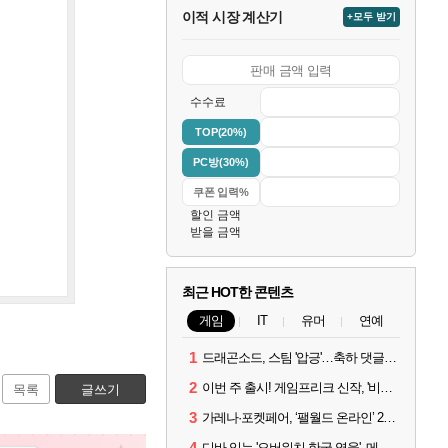
이적 시장 계산기
+모두 받기
수수료
TOP(20%)
PC방(30%)
할인 금액
받을 금액
최근 HOT한 콘텐츠
게임
IT
유머
연예
1
드래곤소드, 스팀 '압긍'…축하 댓글 달고 게임 코드 받자!
2
이번 주 출시! 게임프리크 신작, '비스트 오브 리인카네이션'
목록
글쓰기
3
가레나·포켓페어, ‘팰월드 온라인’ 2026년 출시 예고
4
디바 잇는 '오버워치 한국 영웅', 메카 파일럿 디몬 나온다