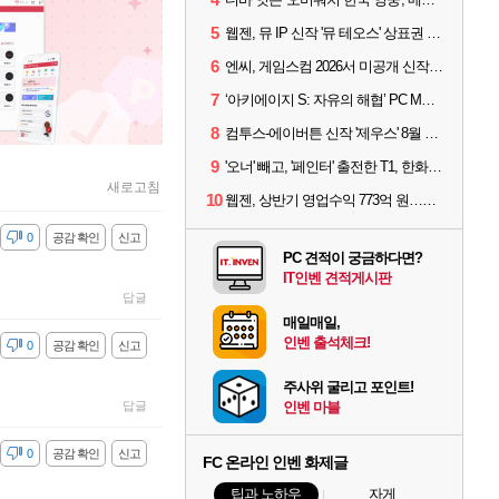
5
웹젠, 뮤 IP 신작 '뮤 테오스' 상표권 출원
6
엔씨, 게임스컴 2026서 미공개 신작 최초 공개
7
‘아키에이지 S: 자유의 해협’ PC MMORPG로 개발한다
8
컴투스-에이버튼 신작 '제우스' 8월 26일 출시…"모두를 위한 경쟁"
9
'오너' 빼고, '페인터' 출전한 T1, 한화생명에 패배
새로고침
10
웹젠, 상반기 영업수익 773억 원…순이익 89% 증가
감
0
공감 확인
신고
PC 견적이 궁금하다면?
IT인벤 견적게시판
답글
매일매일,
인벤 출석체크!
감
0
공감 확인
신고
주사위 굴리고 포인트!
답글
인벤 마블
감
0
공감 확인
신고
FC 온라인 인벤 화제글
팁과 노하우
자게