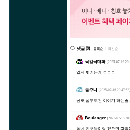
(9)
댓글
등록순
|
최신순
육감극대화
(2025-07-16 20:
얇게 벗기는게 ㄷㄷㄷ
돌주니
(2025-07-16 20:47:52
난또 삼부토건 이야기 하는줄
Boulanger
(2025-07-16 20:
동네 친구들이랑 쳤으면 따딱