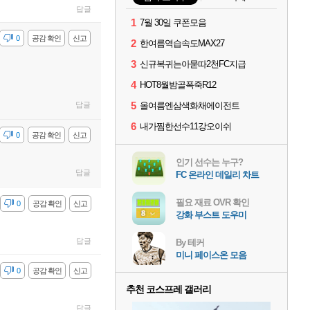
답글
1
7월 30일 쿠폰모음
감
0
공감 확인
신고
2
한여름역습속도MAX27
3
신규복귀는아묻따2천FC지급
4
HOT8월밤골폭죽R12
5
답글
올여름엔삼색화채에이전트
6
내가찜한선수11강오이쉬
감
0
공감 확인
신고
인기 선수는 누구?
답글
FC 온라인 데일리 차트
필요 재료 OVR 확인
감
0
공감 확인
신고
강화 부스트 도우미
답글
By 테커
미니 페이스온 모음
감
0
공감 확인
신고
추천 코스프레 갤러리
답글