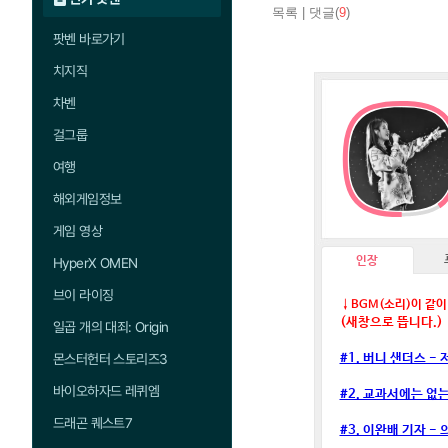
목록
|
댓글(
9
)
팟벤 바로가기
치지직
차벤
걸그룹
여행
해외게임정보
게임 영상
인장
HyperX OMEN
브이 라이징
↓BGM(소리)이 같이
(새창으로 뜹니다.)
일곱 개의 대죄: Origin
몬스터헌터 스토리즈3
#1. 버니 샌더스 -
바이오하자드 레퀴엠
#2. 교과서에는 없
드래곤 퀘스트7
#3. 이완배 기자 -