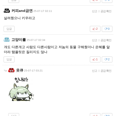
커피and금연
25-07-17 02:11
신고
|
공감 확인
살려줬으니 키우라고
답글
2
0
고양이를
25-07-17 02:34
신고
|
공감 확인
개도 다른개고 사람도 다른사람이고 저놈의 동물 구해줬더니 은혜를 알
더라 탬플릿은 질리지도 않나
답글
1
2
읏큐
25-07-17 03:21
신고
|
공감 확인
답글