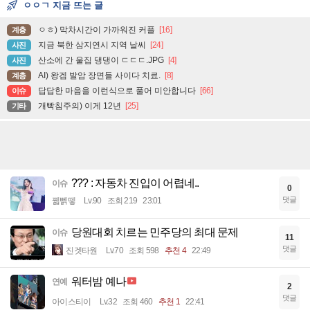
ㅇㅇㄱ 지금 뜨는 글
ㅇㅎ) 막차시간이 가까워진 커플
[16]
계층
지금 북한 삼지연시 지역 날씨
[24]
사진
산소에 간 울집 댕댕이 ㄷㄷㄷ.JPG
[4]
사진
AI) 왕겜 발암 장면들 사이다 치료.
[8]
계층
답답한 마음을 이런식으로 풀어 미안합니다
[66]
이슈
개빡침주의) 이게 12년
[25]
기타
??? : 자동차 진입이 어렵네..
이슈
0
댓글
꿻뻵뗗
Lv.90
조회 219
23:01
당원대회 치르는 민주당의 최대 문제
이슈
11
댓글
진겟타원
Lv.70
조회 598
추천 4
22:49
워터밤 예나
연예
2
댓글
아이스티이
Lv.32
조회 460
추천 1
22:41