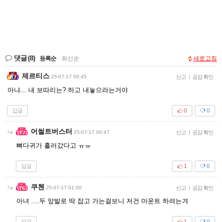
댓글
(8)
등록순
|
최신순
새로고침
제르티스
25-07-17 00:45
신고
|
공감 확인
아냐... 내 보따리는? 하고 내놓으라는거야
답글
0
0
어썰트버스터
25-07-17 00:47
신고
|
공감 확인
뼈다귀가 흘러갔다고 ㅠㅠ
답글
1
0
쿠첸
25-07-17 01:00
신고
|
공감 확인
아녀 ....두 앞발로 딱 잡고 가는걸보니 저건 마운트 하려는겨
답글
1
0