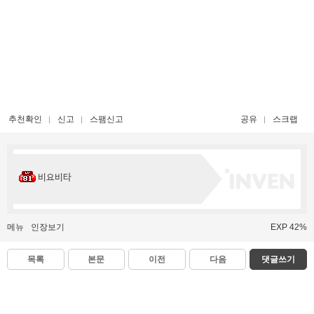
추천확인
신고
스팸신고
공유
스크랩
비요비타
메뉴
인장보기
EXP 42%
목록
본문
이전
다음
댓글쓰기