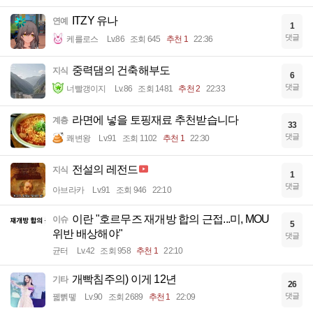
ITZY 유나
연예
1
댓글
케를로스
Lv.86
조회 645
추천 1
22:36
중력댐의 건축해부도
지식
6
댓글
너빨갱이지
Lv.86
조회 1481
추천 2
22:33
라면에 넣을 토핑재료 추천받습니다
계층
33
댓글
쾌변왕
Lv.91
조회 1102
추천 1
22:30
전설의 레전드
지식
1
댓글
아브라카
Lv.91
조회 946
22:10
이란 "호르무즈 재개방 합의 근접...미, MOU
이슈
5
위반 배상해야"
댓글
균터
Lv.42
조회 958
추천 1
22:10
개빡침주의) 이게 12년
기타
26
댓글
꿻뻵뗗
Lv.90
조회 2689
추천 1
22:09