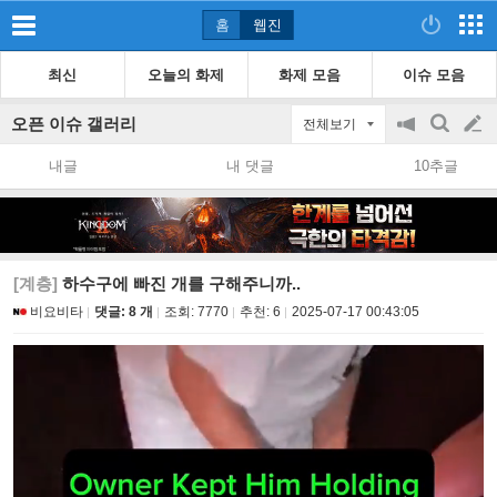
홈
웹진
최신
오늘의 화제
화제 모음
이슈 모음
오픈 이슈 갤러리
전체보기
공
검
글
지
색
내글
내 댓글
10추글
on/off
쓰
기
[계층]
하수구에 빠진 개를 구해주니까..
비요비타
댓글: 8 개
조회:
7770
추천:
6
2025-07-17 00:43:05