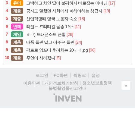
3
유머
[17]
고백하고 차인 딸이 불평하자 바로잡는 어머님
4
계층
[19]
공자도 말했던 사회에서 피해야하는 상급자
5
계층
[18]
산업혁명때 영국 노동자 숙소
6
연예
[11]
리센느 프리티걸 음중 1위~
7
게임
[28]
ㅎㅂ) 드래곤소드 근황
8
계층
[24]
태풍 돌핀 말고 이주은 돌핀
9
계층
[96]
팩트로 영포티 후려치는 20대녀.jpg
10
계층
[5]
주인이 사라졌다
로그인
PC화면
퀵링크
설정
청소년보호정책
이용약관
개인정보처리방침
▲
불법촬영물신고안내
(주)
인
벤