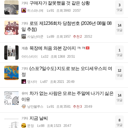
구매자가 잘못했을 것 같은 상황
기타
3
댓글
히스파니에
Lv.91
조회 3960
20:57
로또 제1236회차 당첨번호 (2026년 08월 08
기타
14
일 추첨)
댓글
사실난라쿤
Lv.89
조회 1957
추천 2
20:52
목장에 처음 와본 강아지 ㅋㅋ
계층
1
댓글
아이스티이
Lv.32
조회 1368
20:51
(스포?일수도) 지도로 보는 오디세우스의 여
기타
12
정
댓글
옆사마
Lv.87
조회 2021
20:49
차가 없는 사람은 모르는 주말에 나가기 싫은
유머
14
이유
댓글
낭만블루스
Lv.91
조회 3581
추천 3
20:49
지금 날씨
기타
8
댓글
문정
Lv.88
조회 1523
20:47