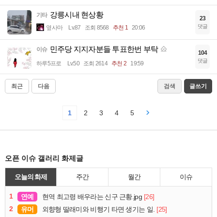
강릉시내 현상황
기타
23
댓글
옆사마
Lv.87
조회 8568
추천 1
20:06
민주당 지지자분들 투표한번 부탁
이슈
104
댓글
하루5프로
Lv.50
조회 2614
추천 2
19:59
최근
다음
검색
글쓰기
1
2
3
4
5
오픈 이슈 갤러리 화제글
오늘의 화제
주간
월간
이슈
1
연예
[26]
현역 최고령 배우라는 신구 근황.jpg
2
유머
[25]
외향형 딸래미와 비행기 타면 생기는 일.