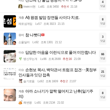
산소에 간 울집 댕댕이 ㄷㄷㄷ.JPG
사진
4
댓글
Inven서현
Lv.81
조회 3450
추천 4
21:18
AI) 왕겜 발암 장면들 사이다 치료.
계층
8
댓글
제로섬게임
Lv.57
조회 3023
21:15
참 나뻣다
유머
3
댓글
소울딜러
Lv.92
조회 1301
21:12
답답한 마음을 이런식으로 풀어 미안합니다
이슈
66
댓글
병신무는개
Lv.86
조회 2689
추천 16
21:09
손현보 목사, 백악관서 트럼프 접견‥美정부
이슈
21
인사들과 잇단 접촉
댓글
슬기로움
Lv.92
조회 1609
추천 2
21:07
아까 소나기가 깔짝 떨어지고 난후(일기주
계층
8
의)
댓글
쾌변왕
Lv.91
조회 2134
21:02