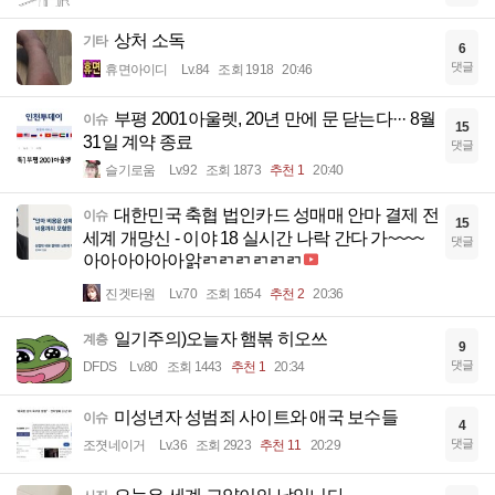
상처 소독
기타
6
댓글
휴면아이디
Lv.84
조회 1918
20:46
부평 2001아울렛, 20년 만에 문 닫는다··· 8월
이슈
15
31일 계약 종료
댓글
슬기로움
Lv.92
조회 1873
추천 1
20:40
대한민국 축협 법인카드 성매매 안마 결제 전
이슈
15
세계 개망신 - 이야 18 실시간 나락 간다 가~~~~
댓글
아아아아아아앍ㄺㄺㄺㄺㄺㄺ
진겟타원
Lv.70
조회 1654
추천 2
20:36
일기주의)오늘자 햄볶 히오쓰
계층
9
댓글
DFDS
Lv.80
조회 1443
추천 1
20:34
미성년자 성범죄 사이트와 애국 보수들
이슈
4
댓글
조졋네이거
Lv.36
조회 2923
추천 11
20:29