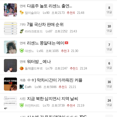
다음주 놀토 리센느 출연...
연예
8
댓글
많이슬프다
Lv.90
조회 2173
추천 6
21:48
7월 국산차 판매 순위
기타
10
댓글
라라크로포드
Lv.87
조회 2252
21:43
리센느 쫑알대는 메이
연예
7
댓글
대센느
Lv.91
조회 1035
추천 3
21:30
워터밤 _ 예나
연예
6
댓글
돌체콜드부르
Lv.79
조회 2247
추천 1
21:24
ㅇㅎ) 막차시간이 가까워진 커플
계층
16
댓글
Earth
Lv.96
조회 5986
추천 1
21:21
지금 북한 삼지연시 지역 날씨
사진
24
댓글
아인하샤드
Lv.70
조회 3739
추천 4
21:19