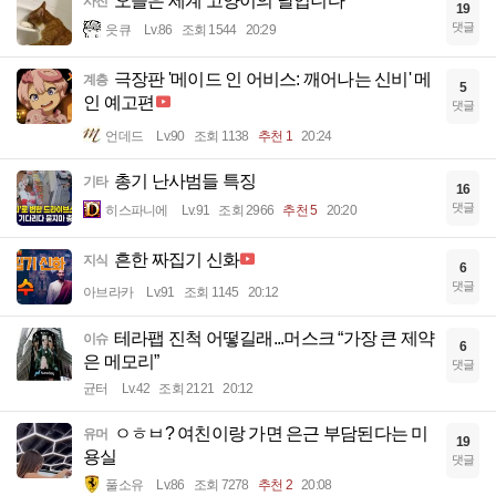
오늘은 세계 고양이의 날입니다
사진
19
댓글
읏큐
Lv.86
조회 1544
20:29
극장판 '메이드 인 어비스: 깨어나는 신비' 메
계층
5
인 예고편
댓글
언데드
Lv.90
조회 1138
추천 1
20:24
총기 난사범들 특징
기타
16
댓글
히스파니에
Lv.91
조회 2966
추천 5
20:20
흔한 짜집기 신화
지식
6
댓글
아브라카
Lv.91
조회 1145
20:12
테라팹 진척 어떻길래...머스크 “가장 큰 제약
이슈
6
은 메모리”
댓글
균터
Lv.42
조회 2121
20:12
ㅇㅎㅂ? 여친이랑 가면 은근 부담된다는 미
유머
19
용실
댓글
풀소유
Lv.86
조회 7278
추천 2
20:08