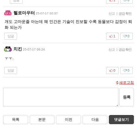
1
0
헬로마우터
25-07-17 02:37
신고
|
공감 확인
개도 고마운줄 아는데 왜 인간은 기술이 진보할 수록 동물보다 감정이 퇴
화 되는가
답글
1
0
치킨
25-07-17 06:24
신고
|
공감 확인
ㅜㅜ.
답글
0
0
새로고침
등록
목록
본문
이전
다음
댓글보기