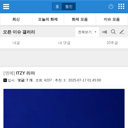
홈
웹진
최신
오늘의 화제
화제 모음
이슈 모음
오픈 이슈 갤러리
전체보기
공
검
글
지
색
내글
내 댓글
10추글
on/off
쓰
기
[연예]
ITZY 리아
입사
댓글: 7 개
조회:
4207
추천:
3
2025-07-17 01:45:00