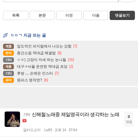
목록
본문
이전
다음
댓글보기
ㅇㅇㄱ 지금 뜨는 글
압도적인 피지컬에서 나오는 강함
[7]
계층
층간소음 역대급 해결법
[8]
유머
ㅇㅎ) 고양이 자세 하는 눈나들
[16]
기타
대구->서울 운전한 역대급 초딩
[2]
계층
후방 ㅡ 손예은 인스타
[7]
기타
원피스 명작면?
[6]
유머
신해철노래중 제일명곡이라 생각하는 노래
기타
0
댓글
알카드소마
Lv.85
조회 14
07:44