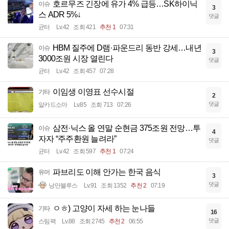
호르무즈 긴장에 유가 4% 급등…SK하이닉
이슈
3
스 ADR 5%↓
댓글
균터
Lv.42
조회 421
추천 1
07:31
HBM 질주에 D램·파운드리 동반 강세…내년
이슈
3
3000조원 시장 열린다
댓글
균터
Lv.42
조회 457
07:28
이임생 이영표 선수시절
기타
2
댓글
알카드소마
Lv.85
조회 713
07:26
삼전·닉스 올 연말 순현금 375조원 전망…투
이슈
4
자자 “주주환원 늘려라”
댓글
균터
Lv.42
조회 597
추천 1
07:24
파브리도 이해 안가는 한국 음식
유머
3
댓글
낭만블루스
Lv.91
조회 1352
추천 2
07:19
ㅇㅎ) 고양이 자세 하는 눈나들
기타
16
댓글
스팀팩
Lv.88
조회 2745
추천 2
06:55