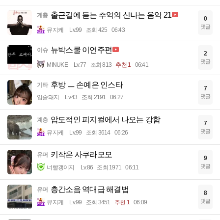
출근길에 듣는 추억의 신나는 음악 21
계층
0
댓글
뮤지케
Lv.99
조회 425
06:43
뉴박스쿨 이언주편
이슈
2
댓글
MINUKE
Lv.77
조회 813
추천 1
06:41
후방 ㅡ 손예은 인스타
기타
7
댓글
입술돼지
Lv.43
조회 2191
06:27
압도적인 피지컬에서 나오는 강함
계층
7
댓글
뮤지케
Lv.99
조회 3614
06:26
키작은 사쿠라모모
유머
9
댓글
너빨갱이지
Lv.86
조회 1971
06:11
층간소음 역대급 해결법
유머
8
댓글
뮤지케
Lv.99
조회 3451
추천 1
06:09