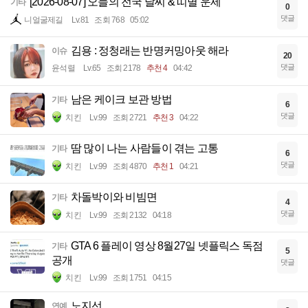
[2026-08-07] 오늘의 전국 날씨 & 띠별 운세
기타
0
댓글
니얼굴제길
Lv.81
조회 768
05:02
김용 : 정청래는 반명커밍아웃 해라
이슈
20
댓글
윤석렬
Lv.65
조회 2178
추천 4
04:42
남은 케이크 보관 방법
기타
6
댓글
치킨
Lv.99
조회 2721
추천 3
04:22
땀 많이 나는 사람들이 겪는 고통
기타
6
댓글
치킨
Lv.99
조회 4870
추천 1
04:21
차돌박이와 비빔면
기타
4
댓글
치킨
Lv.99
조회 2132
04:18
GTA 6 플레이 영상 8월27일 넷플릭스 독점
기타
5
공개
댓글
치킨
Lv.99
조회 1751
04:15
노지선
연예