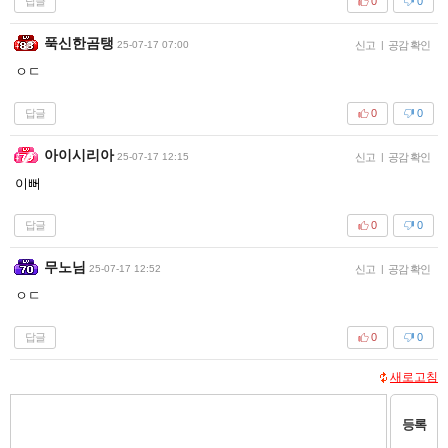
답글
0
0
푹신한곰탱
25-07-17 07:00
신고
|
공감 확인
ㅇㄷ
답글
0
0
아이시리아
25-07-17 12:15
신고
|
공감 확인
이뻐
답글
0
0
무노님
25-07-17 12:52
신고
|
공감 확인
ㅇㄷ
답글
0
0
새로고침
등록