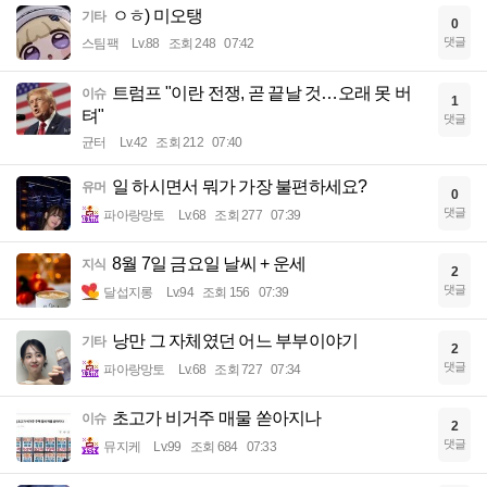
ㅇㅎ) 미오탱
기타
0
댓글
스팀팩
Lv.88
조회 248
07:42
트럼프 "이란 전쟁, 곧 끝날 것…오래 못 버
이슈
1
텨"
댓글
균터
Lv.42
조회 212
07:40
일 하시면서 뭐가 가장 불편하세요?
유머
0
댓글
파아랑망토
Lv.68
조회 277
07:39
8월 7일 금요일 날씨 + 운세
지식
2
댓글
달섭지롱
Lv.94
조회 156
07:39
낭만 그 자체였던 어느 부부이야기
기타
2
댓글
파아랑망토
Lv.68
조회 727
07:34
초고가 비거주 매물 쏟아지나
이슈
2
댓글
뮤지케
Lv.99
조회 684
07:33