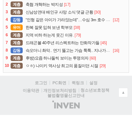
2
계층
[17]
축협 개혁하는 박지성
3
계층
[30]
신남성연대 배인규 사망 소식 댓글 근황
4
감동
[12]
“인형 같은 아이가 가라앉는데”…수심 3m 호수 뛰어든 60대 의인
5
유머
[38]
한복 잘못 입혀 보낸 학부모
6
계층
[79]
지역 비하 하는게 웃긴 이유.
7
계층
[45]
드래곤볼 40주년 리스펙트하는 만화작가들
8
감동
[16]
슥오더니 촤악.. 연기 뚫고는 가슴 툭툭.. 지나가던 아재의 정체
9
계층
[60]
후방)요즘 하나둘씩 보이는 투명의자
10
계층
[29]
ㅇㅎ) 나이키 역사상 최고의 품질이던 시절
로그인
PC화면
퀵링크
설정
청소년보호정책
이용약관
개인정보처리방침
▲
불법촬영물신고안내
(주)
인
벤