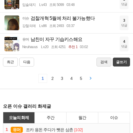
댓글
입술돼지
Lv.43
조회 5099
03:48
검찰개혁 5월에 처리 불가능했다
이슈
3
댓글
강철의매
Lv.86
조회 2493
03:37
남친이 자꾸 기습키스해요
유머
4
댓글
Neuhauus
Lv.20
조회 4251
추천 1
03:02
최근
다음
검색
글쓰기
1
2
3
4
5
오픈 이슈 갤러리 화제글
오늘의 화제
주간
월간
이슈
1
유머
[102]
조카 용돈 주다가 뺏은 삼촌