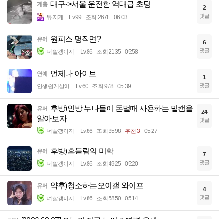
대구->서울 운전한 역대급 초딩
계층
2
댓글
뮤지케
Lv.99
조회 2678
06:03
원피스 명작면?
유머
6
댓글
너빨갱이지
Lv.86
조회 2135
05:58
언제나 아이브
연예
1
댓글
인생쉽게살어
Lv.60
조회 978
05:39
후방)인방 누나들이 돈벌때 사용하는 밑캠을
유머
24
알아보자
댓글
너빨갱이지
Lv.86
조회 8598
추천 3
05:27
후방)흔들림의 미학
유머
7
댓글
너빨갱이지
Lv.86
조회 4925
05:20
약후)청소하는오이갤 와이프
유머
4
댓글
너빨갱이지
Lv.86
조회 5850
05:14