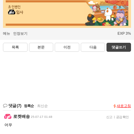
초 인벤인
입사
메뉴
인장보기
EXP 3%
목록
본문
이전
다음
댓글쓰기
댓글
(7)
등록순
|
최신순
새로고침
로켓배송
25-07-17 01:48
신고
|
공감 확인
어우