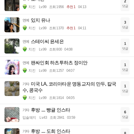
2
댓글
치킨
Lv.99
조회 1956
추천 1
04:13
있지 유나
연예
3
댓글
치킨
Lv.99
조회 1370
추천 1
04:11
스테이씨 윤세은
연예
1
댓글
치킨
Lv.99
조회 800
04:08
팬싸인회 하츠투하츠 정이안
연예
1
댓글
치킨
Lv.99
조회 1257
04:07
미국 LA, 코리아타운 명동교자의 만두, 칼국
기타
1
수, 콩국수
댓글
치킨
Lv.99
조회 1814
04:05
후방 ㅡ 빵귤 인스타
기타
6
댓글
입술돼지
Lv.43
조회 2841
03:59
후방 ㅡ 도희 인스타
기타
8