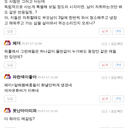
도 사람은 그러고 사는데.
독립적으로 사는게 특별해 보일 정도의 시각이면, 남이 자취하는것만 봐
도 같은 반응일듯..?
아, 지들은 자취할때도 부모님이 3일에 한번씩 와서 청소해주고 냉장
고 채워주고 가는 삶을 살아와서 무슨소리인지 모르나?
답글
0
0
페더
25-07-17 10:59
신고
|
공감 확인
워홀에서 그런애들은 하나같이 뮬란같이 누가봐도 동양인 같은 애들
만 있던데?
답글
0
0
파란색이좋아
25-07-17 11:00
신고
|
공감 확인
페미+일베펨베충들이 화낼만하게 생겼네
여자유튜버가 이쁘네
답글
0
0
못난아이리와
25-07-17 11:02
신고
|
공감 확인
다 워마드 메갈임?