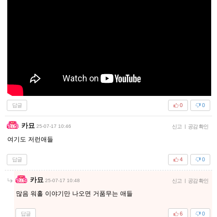
답글
0
0
카묘
25-07-17 10:46
신고
|
공감 확인
여기도 저런애들
답글
4
0
카묘
25-07-17 10:48
신고
|
공감 확인
많음 워홀 이야기만 나오면 거품무는 애들
답글
6
0