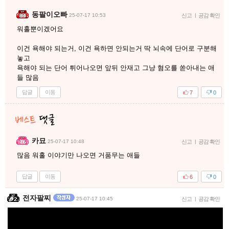
동팔이오빠
25-07-17 10:53
신고
|
공감 확인
워홀뿐이겠어요
이건 욕해야 되는거, 이건 욕하면 안되는거 딱 뇌속에 단어로 구분해
놓고
욕해야 되는 단어 튀어나오면 앞뒤 안재고 그냥 혐오를 쏟아내는 애
들 많음
답글
이동
7
0
카묘
25-07-17 10:48
신고
|
공감 확인
많음 워홀 이야기만 나오면 거품무는 애들
답글
이동
6
0
전자팔찌
25-07-17 10:45
신고
|
공감 확인