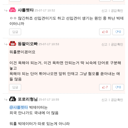
샤를렛타
25-07-17 10:52
신고
|
공감 확인
ㅇㅇ 많긴하죠 선입견이기도 하고 선입견이 생기는 원인 중 하난 빅데
이터니까
답글
0
0
동팔이오빠
25-07-17 10:53
신고
|
공감 확인
워홀뿐이겠어요
이건 욕해야 되는거, 이건 욕하면 안되는거 딱 뇌속에 단어로 구분해
놓고
욕해야 되는 단어 튀어나오면 앞뒤 안재고 그냥 혐오를 쏟아내는 애
들 많음
답글
7
0
포로리형님
25-07-17 10:55
신고
|
공감 확인
@샤를렛타
빅데이터는
외국 안나가도 국내에 더 많음
워홀 빅데이터가 따로 있는게 아니라