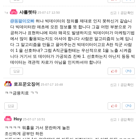
샤를렛타
25-07-17 12:50
신고
|
공감 확인
@동팔이오빠
허나 빅데이터의 정의를 제대로 인지 못하신거 같습니
다 빅데이터란 애초에 모든 정보를 뜻 합니다 그걸 어떤 부분으로 가
공하거나 표현하냐에 따라 왜곡도 발생하지요 빅데이터가 마케팅기법
에서 많이 활용되는지도 아셔야 합니다 사람은 알고리즘의 노예 입니
다 그 알고리즘을 만들고 끌어주는건 빅데이터이고요 A란 직군 사람
이 1 을 선호하내? 그럼 A직군들한테는 우선적으로 1을 노출 시켜줍
니다 거기서 또 데이터가 가공되죠 진짜 1. 선호하는지 아닌지 등등 빅
데이터는 객관적 자료가 아님을 인지하셔야 합니다
답글
0
0
로프꾼오징어
25-07-17 10:48
신고
|
공감 확인
ㅋㅋ금융치료 ㄱㄱ
답글
0
0
Hoy
25-07-17 10:51
신고
|
공감 확인
ㅋㅋㅋㅋ 워홀을 가서 문란하게 놀든
조신하게 공부만 하든