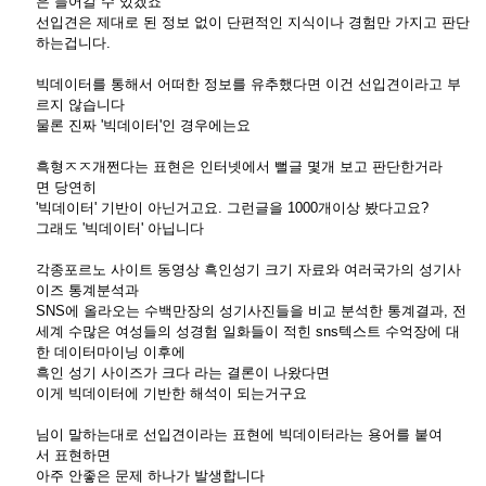
은 들어갈 수 있겠죠
선입견은 제대로 된 정보 없이 단편적인 지식이나 경험만 가지고 판단
하는겁니다.
빅데이터를 통해서 어떠한 정보를 유추했다면 이건 선입견이라고 부
르지 않습니다
물론 진짜 '빅데이터'인 경우에는요
흑형ㅈㅈ개쩐다는 표현은 인터넷에서 뻘글 몇개 보고 판단한거라
면 당연히
'빅데이터' 기반이 아닌거고요. 그런글을 1000개이상 봤다고요?
그래도 '빅데이터' 아닙니다
각종포르노 사이트 동영상 흑인성기 크기 자료와 여러국가의 성기사
이즈 통계분석과
SNS에 올라오는 수백만장의 성기사진들을 비교 분석한 통계결과, 전
세계 수많은 여성들의 성경험 일화들이 적힌 sns텍스트 수억장에 대
한 데이터마이닝 이후에
흑인 성기 사이즈가 크다 라는 결론이 나왔다면
이게 빅데이터에 기반한 해석이 되는거구요
님이 말하는대로 선입견이라는 표현에 빅데이터라는 용어를 붙여
서 표현하면
아주 안좋은 문제 하나가 발생합니다