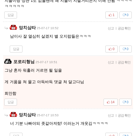
지들이랑 상관 1도 없을텐데 왜 지들이 지랄거리는지 이해 안됨 ㅋㅋㅋㅋ
ㅋㅋㅋㅋㅋ
답글
1
0
망치삼타
25-07-17 10:52
신고
|
공감 확인
남이사 잘 열심히 살겠지 별 오지랍들은ㅋㅋㅋ
답글
0
0
포로리형님
25-07-17 10:51
신고
|
공감 확인
그냥 혼자 워홀러 거르면 될 일을
게 거품을 쳐 물고 아득바득 댓글 쳐 달고다님
희안함
답글
14
0
망치삼타
25-07-17 10:53
신고
|
공감 확인
너 기분 나빠야되 좃같아져랐! 이러는거 개웃김ㅋㅋㅋㅋ
답글