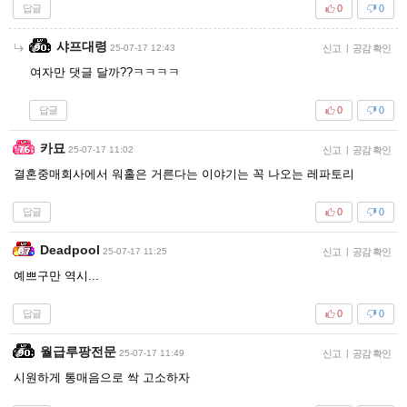
답글
0
0
샤프대령
25-07-17 12:43
신고
|
공감 확인
여자만 댓글 달까??ㅋㅋㅋㅋ
답글
0
0
카묘
25-07-17 11:02
신고
|
공감 확인
결혼중매회사에서 워홀은 거른다는 이야기는 꼭 나오는 레파토리
답글
0
0
Deadpool
25-07-17 11:25
신고
|
공감 확인
예쁘구만 역시...
답글
0
0
월급루팡전문
25-07-17 11:49
신고
|
공감 확인
시원하게 통매음으로 싹 고소하자