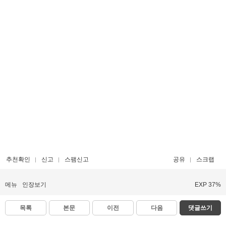
추천확인
신고
스팸신고
공유
스크랩
메뉴
인장보기
EXP 37%
목록
본문
이전
다음
댓글쓰기