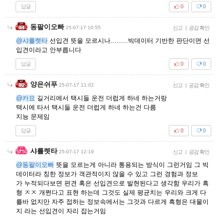
답글
0
0
동팔이오빠
25-07-17 10:55
신고
|
공감 확인
@샤를렛타
선입견 뜻을 모르시나.........빅데이터 기반한 판단이면 선
입견이라고 안부릅니다
답글
0
0
양은쉬푸
25-07-17 11:02
신고
|
공감 확인
@카묘
길거리에서 택시들 운전 더럽게 하네 하는거랑
택시에 타서 택시들 운전 더럽게 하네 하는건 다름
지능 문제임
답글
0
0
샤를렛타
25-07-17 12:19
신고
|
공감 확인
@동팔이오빠
뜻을 모르는게 아니라 통용되는 방식이 그런거임 그 빅
데이터라 칭한 정보가 객관적이지 않을 수 있고 그런 경험과 정보
가 누적되다보면 편견 혹은 선입견으로 발현된다고 생각함 우리가 흑
형 ㅈㅈ 개쩐다고 표현 하는데 그것도 실제 평균치는 우리와 크게 다
를바 없지만 자주 접하는 정보속에서는 그것과 다르게 흑형은 대물이
지 라는 선입견이 자리 잡는거임