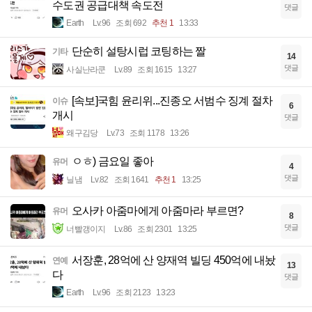
수도권 공급대책 속도전
댓글
Earth
Lv.96
조회 692
추천 1
13:33
단순히 설탕시럽 코팅하는 짤
기타
14
댓글
사실난라쿤
Lv.89
조회 1615
13:27
[속보]국힘 윤리위...진종오 서범수 징계 절차
이슈
6
개시
댓글
왜구김당
Lv.73
조회 1178
13:26
ㅇㅎ) 금요일 좋아
유머
4
댓글
닐냄
Lv.82
조회 1641
추천 1
13:25
오사카 아줌마에게 아줌마라 부르면?
유머
8
댓글
너빨갱이지
Lv.86
조회 2301
13:25
서장훈, 28억에 산 양재역 빌딩 450억에 내놨
연예
13
다
댓글
Earth
Lv.96
조회 2123
13:23