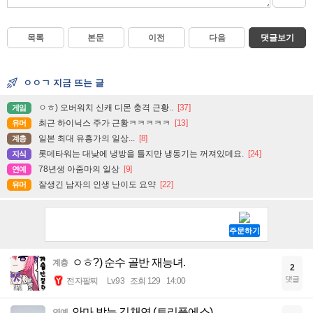
목록
본문
이전
다음
댓글보기
ㅇㅇㄱ 지금 뜨는 글
ㅇㅎ) 오버워치 신캐 디몬 충격 근황..
[37]
게임
최근 하이닉스 주가 근황ㅋㅋㅋㅋㅋ
[13]
유머
일본 최대 유흥가의 일상...
[8]
계층
롯데타워는 대낮에 냉방을 틀지만 냉동기는 꺼져있데요.
[24]
지식
78년생 아줌마의 일상
[9]
연예
잘생긴 남자의 인생 난이도 요약
[22]
유머
ㅇㅎ?) 순수 골반 재능녀.
계층
2
댓글
전자팔찌
Lv.93
조회 129
14:00
안마 받는 김채연 (트리플에스)
연예