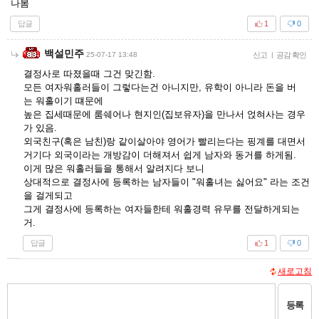
나봄
답글
1
0
백설민주
25-07-17 13:48
신고
|
공감 확인
결정사로 따졌을때 그건 맞긴함.
모든 여자워홀러들이 그렇다는건 아니지만, 유학이 아니라 돈을 버
는 워홀이기 떄문에
높은 집세때문에 룸쉐어나 현지인(집보유자)을 만나서 얹혀사는 경우
가 있음.
외국친구(혹은 남친)랑 같이살아야 영어가 빨리는다는 핑계를 대면서
거기다 외국이라는 개방감이 더해져서 쉽게 남자와 동거를 하게됨.
이게 많은 워홀러들을 통해서 알려지다 보니
상대적으로 결정사에 등록하는 남자들이 "워홀녀는 싫어요" 라는 조건
을 걸게되고
그게 결정사에 등록하는 여자들한테 워홀경력 유무를 전달하게되는
거.
답글
1
0
새로고침
등록