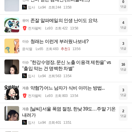
0
댓글
입사
Lv.94
조회 244
13:58
존잘 알파메일의 인생 난이도 요약.
유머
4
댓글
전자팔찌
Lv.93
조회 422
13:58
청래는 이런게 부러웠나보네?
이슈
3
댓글
윤석렬
Lv.65
조회 483
추천 1
13:56
"한강수영장, 문신 노출 이용객 제한을" vs
이슈
16
"출입 막는 건 명백한 차별"
댓글
입사
Lv.94
조회 563
13:54
약혐?) 어느 남자가 식비 아끼는 방법...
계층
3
댓글
전자팔찌
Lv.93
조회 803
13:54
[날씨] 서울 폭염 절정, 한낮 39도…주말 기온
계층
2
내려가
댓글
입사
Lv.94
조회 401
13:51