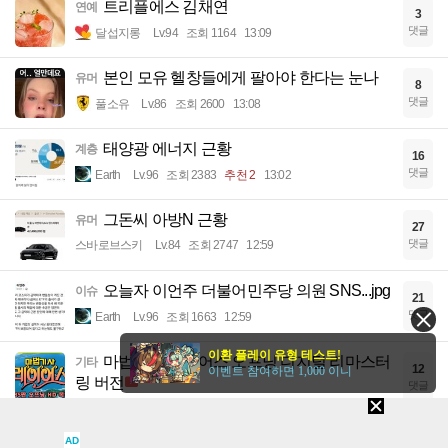
트리플에스 김채연
연예
3
댓글
달섭지롱
Lv.94
조회 1164
13:09
본인 모유 헬창들에게 팔아야 한다는 눈나
유머
8
댓글
풀소유
Lv.86
조회 2600
13:08
태양광 에너지 근황
계층
16
댓글
Earth
Lv.96
조회 2383
추천 2
13:02
그돈씨 아방N 근황
유머
27
댓글
스바로브스키
Lv.84
조회 2747
12:59
오늘자 이언주 더불어민주당 의원 SNS...jpg
이슈
21
댓글
Earth
Lv.96
조회 1663
12:59
이환 플레이 유형 테스트!
마법기사 레이어스 오프닝 디지털 리마스터
기타
12
이벤트 참여하면 1,000 이니
링 버전
댓글
슬기로움
Lv.92
조회 924
12:57
AD