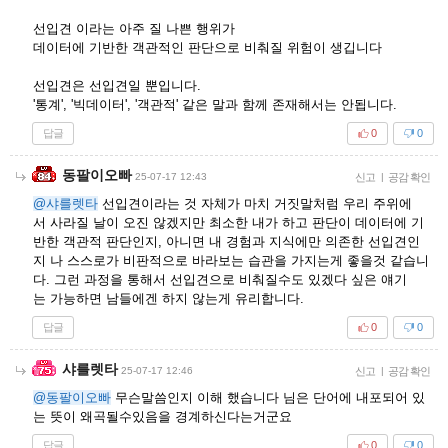
선입견 이라는 아주 질 나쁜 행위가
데이터에 기반한 객관적인 판단으로 비춰질 위험이 생깁니다
선입견은 선입견일 뿐입니다.
'통계', '빅데이터', '객관적' 같은 말과 함께 존재해서는 안됩니다.
답글
0
0
동팔이오빠
25-07-17 12:43
신고
|
공감 확인
@샤를렛타
선입견이라는 것 자체가 마치 거짓말처럼 우리 주위에
서 사라질 날이 오진 않겠지만 최소한 내가 하고 판단이 데이터에 기
반한 객관적 판단인지, 아니면 내 경험과 지식에만 의존한 선입견인
지 나 스스로가 비판적으로 바라보는 습관을 가지는게 좋을것 같습니
다. 그런 과정을 통해서 선입견으로 비춰질수도 있겠다 싶은 얘기
는 가능하면 남들에겐 하지 않는게 유리합니다.
답글
0
0
샤를렛타
25-07-17 12:46
신고
|
공감 확인
@동팔이오빠
무슨말씀인지 이해 했습니다 님은 단어에 내포되어 있
는 뜻이 왜곡될수있음을 경계하신다는거군요
답글
0
0