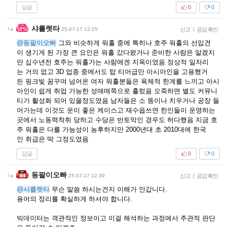
답글
0
0
샤를렛타
25-07-17 12:25
신고
|
공감 확인
@동팔이오빠
그와 비슷하게 워홀 중에 특히나 호주 워홀의 선입견
이 생기게 된 가장 큰 요인은 워홀 갔다왔거나 준비한 사람은 알겠지
만 십수년전 호주는 워홀가는 사람에겐 지옥이였음 정상적 일자리
는 거의 없고 3D 업종 중에서도 탑 티어급만 아시아인을 고용했거
든 핑크빛 꿈꾸며 넘어온 여자 워홀분들은 육체적 한계를 느끼고 아시
아인이 쉽게 취업 가능한 성매매쪽으로 흘렀음 오죽하면 별도 커뮤니
티가 활성화 되어 있을정도였음 남자들은 소 똥이나 치우거나 공장 들
어가는데 이것도 운이 좋은 케이스고 재수읍쓰면 한인들이 운영하는
곳에서 노동력착취 당하고 수당은 반토막인 경우도 허다했음 지금 호
주 워홀은 다를 가능성이 농후하지만 2000년대 초 2010대에 한국
인 취급은 딱 그정도였음
답글
0
0
동팔이오빠
25-07-17 12:39
신고
|
공감 확인
@샤를렛타
무슨 말씀 하시는건지 이해가 안갑니다.
용어의 정리를 확실하게 하셔야 합니다.
빅데이터는 객관적인 정보이고 이걸 해석하는 과정에서 주관적 판단