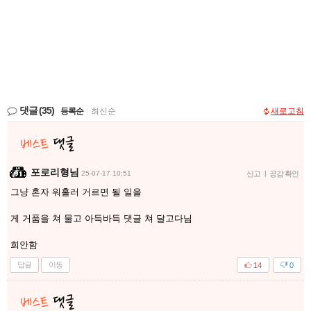
댓글
(35)
등록순
|
최신순
새로고침
포로리형님
25-07-17 10:51
신고
|
공감 확인
그냥 혼자 워홀러 거르면 될 일을
게 거품을 쳐 물고 아득바득 댓글 쳐 달고다님
희안함
답글
이동
14
0