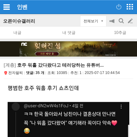
인벤
오픈이슈갤러리
전체보기
공
검
글
지
색
내글
내 댓글
10추글
on/off
쓰
기
[계층]
호주 워홀 갔다왔다고 테러당하는 유튜버...
전자팔찌
댓글: 35 개
조회:
10385
추천:
1
2025-07-17 10:44:54