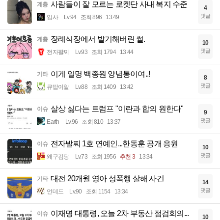
사람들이 잘 모르는 로켓단 사내 복지 수준
계층
4
댓글
입사
Lv.94
조회 896
13:49
장례식장에서 발기해버린 썰.
계층
10
댓글
전자팔찌
Lv.93
조회 1794
13:44
이게 일명 백종원 양념통이여..!
기타
8
댓글
큐땁이알
Lv.88
조회 1409
13:42
살상 싫다는 트럼프 "이란과 합의 원한다"
이슈
9
댓글
Earth
Lv.96
조회 810
13:37
전자발찌 1호 연예인...한동훈 공개 응원
이슈
10
댓글
왜구김당
Lv.73
조회 1956
추천 3
13:34
대전 20개월 영아 성폭행 살해 사건
기타
14
댓글
언데드
Lv.90
조회 1154
13:34
이재명 대통령, 오늘 2차 부동산 점검회의...
이슈
10