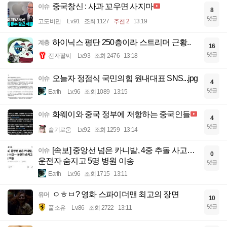
중국창신 : 사과 꼬우면 사지마
이슈
8
댓글
고도비만
Lv.91
조회 1127
추천 2
13:19
하이닉스 평단 250층이라 스트리머 근황..
계층
16
댓글
전자팔찌
Lv.93
조회 2476
13:18
오늘자 정점식 국민의힘 원내대표 SNS...jpg
이슈
4
댓글
Earth
Lv.96
조회 1089
13:15
화웨이와 중국 정부에 저항하는 중국인들
이슈
4
댓글
슬기로움
Lv.92
조회 1259
13:14
[속보] 중앙선 넘은 카니발, 4중 추돌 사고…
이슈
0
운전자 숨지고 5명 병원 이송
댓글
Earth
Lv.96
조회 1715
13:11
ㅇㅎㅂ? 영화 스파이더맨 최고의 장면
유머
10
댓글
풀소유
Lv.86
조회 2722
13:11