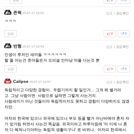
0
0
존윅
25-07-17 10:52
신고
|
공감 확인
ㅋㅋㅋ
답글
0
0
반형
25-07-17 10:53
신고
|
공감 확인
인생이 루저인 새끼들 ㅋㅋㅋㅋㅋㅋ
할 줄 아는건 줏어들은거 오피셜 인마냥 악플 다는것 뿐
답글
0
0
Calipse
25-07-17 10:57
신고
|
공감 확인
독립적이고 다양한 경험이.. 두렵기까지 할 일인가... 그게 뭐 별거라
고. 그냥 사람이면 사람으로 살려면 그렇게 사는거지.
사람새끼가 아닌 것들이야 독립적이지도 못하고 경험이 다양하지도 않겠
지만.
어차피 한국에 있으나 외국에 있으나 부모 등꼴 빨거 아닌바에야 혼자 자
기 앞가림 하면서 사는건 똑같음. 외국이라고 하루아침에 '아 이제 나 혼
자 다 헤쳐나가야하는 독립적 생활이구나' 로 바뀌나. 어차피 한국에서