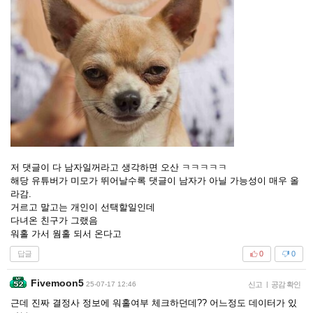
저 댓글이 다 남자일꺼라고 생각하면 오산 ㅋㅋㅋㅋㅋ
해당 유튜버가 미모가 뛰어날수록 댓글이 남자가 아닐 가능성이 매우 올
라감.
거르고 말고는 개인이 선택할일인데
다녀온 친구가 그랬음
워홀 가서 웜홀 되서 온다고
답글
0
0
Fivemoon5
25-07-17 12:46
신고
|
공감 확인
근데 진짜 결정사 정보에 워홀여부 체크하던데?? 어느정도 데이터가 있