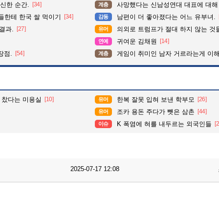
신한 순간.
[34]
사망했다는 신남성연대 대표에 대해
계층
들한테 한국 쌀 먹이기
[34]
남편이 더 좋아졌다는 어느 유부녀.
감동
결과.
[27]
의외로 트럼프가 절대 하지 않는 것
유머
귀여운 김채원
[14]
연예
장점.
[54]
게임이 취미인 남자 거르라는게 이해
계층
다 찼다는 미용실
[10]
한복 잘못 입혀 보낸 학부모
[26]
유머
조카 용돈 주다가 뺏은 삼촌
[44]
유머
K 폭염에 혀를 내두르는 외국인들
[
이슈
2025-07-17 12:08