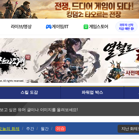
X
귀무자 신작
라이브/영상
게이밍/IT
게임스토어
지금 예판 중!
스킬 도감
파워업 박스
 보고 싶은 유머 글이나 이미지를 올려보세요!
오늘의 화제
주간
월간
이슈
지난 화제