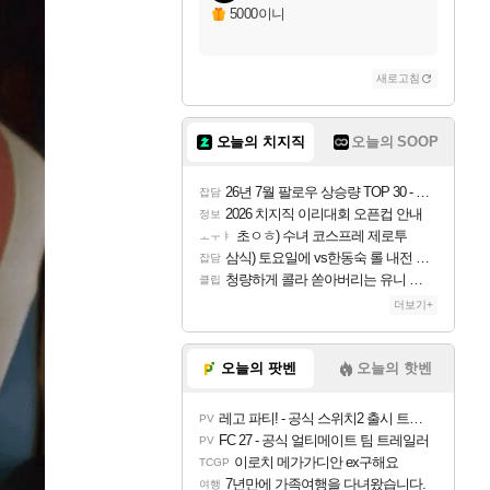
5000이니
새로고침
오늘의 치지직
오늘의 SOOP
26년 7월 팔로우 상승량 TOP 30 - 월간 치지직
잡담
2026 치지직 이리대회 오픈컵 안내
정보
초ㅇㅎ) 수녀 코스프레 제로투
ㅗㅜㅑ
삼식) 토요일에 vs한동숙 롤 내전 예정
잡담
청량하게 콜라 쏟아버리는 유니 ㅋㅋㅋ
클립
더보기+
오늘의 팟벤
오늘의 핫벤
레고 파티! - 공식 스위치2 출시 트레일러
PV
FC 27 - 공식 얼티메이트 팀 트레일러
PV
이로치 메가가디안 ex구해요
TCGP
7년만에 가족여행을 다녀왔습니다.
여행