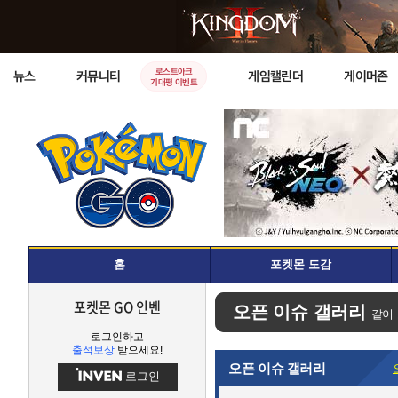
로스트아크
뉴스
커뮤니티
게임캘린더
게이머존
기대평 이벤트
홈
포켓몬 도감
포켓몬 GO 인벤
오픈 이슈 갤러리
같이
로그인하고
출석보상
받으세요!
오픈 이슈 갤러리
로그인