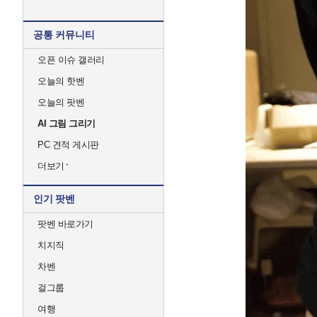
공통 커뮤니티
오픈 이슈 갤러리
오늘의 핫벤
오늘의 팟벤
AI 그림 그리기
PC 견적 게시판
더보기
인기 팟벤
팟벤 바로가기
치지직
차벤
걸그룹
여행