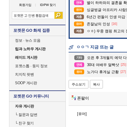
별이 하하와의 결혼을 확
연예
회원가입
ID/PW 찾기
싱글벙글 아프리카 사람
유머
6년간 편돌이 인생 마감 
계층
존잘남의 인성
[16]
유머
포켓몬 GO 화제 집중
ㅇㅎ) 우중 캠핑 최고의 
계층
정보 · 뉴스 모음
ㅇㅇㄱ 지금 뜨는 글
팁과 노하우 게시판
레이드 게시판
오픈 후 3개월치 예약 
기타
30대 여배우 얼빡샷
[25]
연예
포켓스톱 · 둥지 정보
노가다 휴게실 근황
[27]
유머
치지직 팟벤
SOOP 게시판
주소보기
복사
포켓몬 GO 커뮤니티
폰팔이
자유 게시판
[유머]
└
질문과 답변
└
친구 찾기