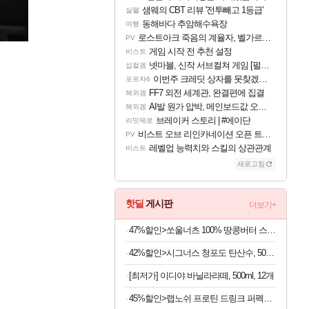
샘웨의 CBT 리뷰 '전투빼고 1등급'
실팰
동해바다 추암해수욕장
여행
로스트아크 죽음의 계율자, 벨가르딘 티저
PV
게임 시작 전 추천 설정
비스트
넷마블, 신작 서브컬쳐 게임 [펄 인 블루] 티저 사이트 오픈
섭컬겜
이번주 크레딧 상자를 못찾겠어요
포르자6
FF7 외전 세계관, 완결편에 집결
해외겜
AI발 원가 압박, 메인보드값 오르나
해외겜
브레이커 스토리 | #에이단
리밋제로
비스트 오브 리인카네이션 오픈 트레일러
PV
레벨업 능력치와 스킬의 상관관계
비스트
새로고침
핫딜
게시판
더보기+
47%할인>쏘울너츠 100% 땅콩버터 스무스, 500g, 2개
42%할인>시그너스 청포도 탄산수, 500ml, 20개
[최저가] 이디야 바닐라라떼, 500ml, 12개
45%할인>랩노쉬 프로틴 드링크 퍼펙트 솔티드카라멜, 350ml, 24개