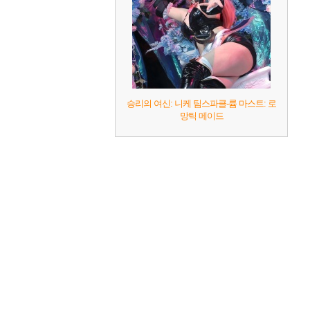
승리의 여신: 니케 팀스파클-륨 마스트: 로
망틱 메이드