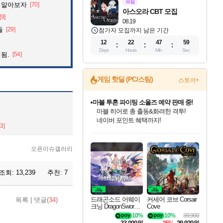
모집
 알아보자
[70]
아스오라 CBT 모집
[9]
08.19
들
[29]
참가자 모집까지 남은 기간
12
22
47
57
Days
Hours
Min
Sec
됨.
[54]
게임 핫딜 (PC/스팀)
스토어+
마블 투혼 파이팅 소울즈 예약 판매 중!
마블 히어로 총 출동&화려한 격투!
네이버 포인트 혜택까지!
23]
드래곤소드: 어웨이크닝 입점!
문명 7 특별 할인!
귀무자: 검의 길 예약 판매 중!
비스트 오브 리인카네이션 정식 출시!
커세어 코브 출시 기념 할인!
더 렐릭 퍼스트 가디언 정식 출시
베데스다 40주년 기념 할인 중!
캡콤 프렌차이즈 할인 진행 중!
캡콤 일부 상품 상시 할인
스타워즈 은하계 레이서
로블록스 기프트 카드 공식 입점
스팀으로 만나는 드래곤소드!
조선&고려 DLC 출시 예정
10% 할인과
게임프릭 신작 IP
해적'섬'을 발전시키자!
설화x하드코어 액션!
베데스다의 명작들을
몬헌, 바하 등 인기 IP를
몬헌 와일즈 & 드래곤즈 도그마2
인벤게임즈에서 10% 추가 적립
Robux를 가장 안전하고
네이버혜택과 함께 만나보세요!
50%할인&추가 적립까지!
이니&베니 혜택까지!
네이버 혜택가와 함께 예약하세요!
할인&네이버혜택으로 만나보세요!
네이버페이 혜택과 만나보세요!
40주년 프로모션으로 만나보세요!
할인가에 만나보세요!
일부 에디션 상시 할인!
혜택으로 예약 판매 중
편안하게 충전하세요
오픈이슈갤러리
조회:
13,239
추천:
7
드래곤소드 어웨이
커세어 코브 Corsair
목록
|
댓글(
34
)
크닝 DragonSword A
Cove
wakening
10%
10%
39,900