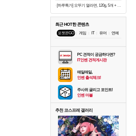
[하루특가] 오뚜기 열라면, 120g, 5개 + 마열라면, 120g, 4개 + 더핫열라면, 120g, 4개 + 로열라면, 120g, 4개
최근 HOT한 콘텐츠
포켓몬GO
게임
IT
유머
연예
PC 견적이 궁금하다면?
IT인벤 견적게시판
매일매일,
인벤 출석체크!
주사위 굴리고 포인트!
인벤 마블
추천 코스프레 갤러리