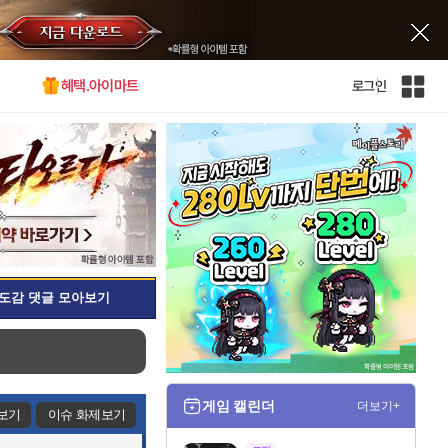
혜택.아이마트
로그인
인
벤
전
체
사
이
트
맵
도감 댓글 모아보기
게임 캘린더
더보기+
보기
이슈 화제보기