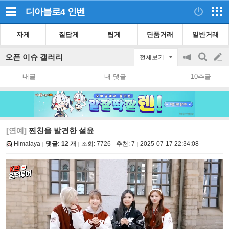
디아블로4
인벤
자게
질답게
팁게
단품거래
일반거래
오픈 이슈 갤러리
전체보기
공
검
글
지
색
내글
내 댓글
10추글
on/off
쓰
기
[연예]
찐친을 발견한 설윤
Himalaya
댓글: 12 개
조회:
7726
추천:
7
2025-07-17 22:34:08