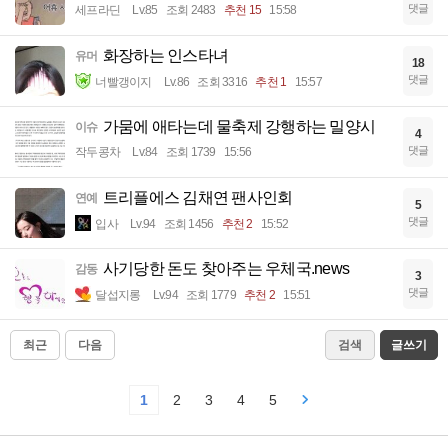
댓글
세프라딘
Lv.85
조회 2483
추천 15
15:58
화장하는 인스타녀
유머
18
댓글
너빨갱이지
Lv.86
조회 3316
추천 1
15:57
가뭄에 애타는데 물축제 강행하는 밀양시
이슈
4
댓글
작두콩차
Lv.84
조회 1739
15:56
트리플에스 김채연 팬사인회
연예
5
댓글
입사
Lv.94
조회 1456
추천 2
15:52
사기당한 돈도 찾아주는 우체국.news
감동
3
댓글
달섭지롱
Lv.94
조회 1779
추천 2
15:51
최근
다음
검색
글쓰기
1
2
3
4
5