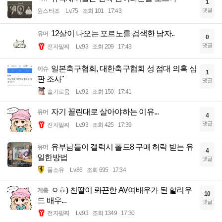
1
댓글
원스타조
Lv.75
조회 101
17:43
12살이 나오는 포르노를 검색한 남자..
유머
0
댓글
전자팔찌
Lv.93
조회 209
17:43
일본축구협회, 대한축구협회 성 접대 의혹 심
이슈
1
판 조사"
댓글
슬기로움
Lv.92
조회 150
17:41
자기 꼴린대로 살아야하는 이유...
유머
4
댓글
전자팔찌
Lv.93
조회 425
17:39
유부남들이 갤럭시 폴드8 구매 허락 받는 유
유머
4
일한방법
댓글
풀소유
Lv.86
조회 695
17:34
ㅇㅎ) 친딸이 롸끈한 AV여배우가 된 할리우
계층
10
드 배우...
댓글
전자팔찌
Lv.93
조회 1349
17:30