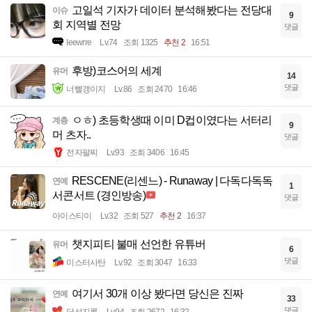
고일석 기자가 데이터 분석해봤다는 전당대
이슈
9
회 지역별 전망
댓글
Ieewrre
Lv.74
조회 1325
추천 2
16:51
후방)코스어의 세계
유머
14
댓글
너빨갱이지
Lv.86
조회 2470
16:46
ㅇㅎ) 초등학생때 이미 D컵이였다는 서터리
계층
9
머 츠자..
댓글
전자팔찌
Lv.93
조회 3406
16:45
RESCENE(리센느) - Runaway | 다독다독독
연예
1
서콘서트 (경인방송)
댓글
아이스티이
Lv.32
조회 527
추천 2
16:37
챗지피티 불매 선언한 유튜버
유머
6
댓글
미스터사탄
Lv.92
조회 3047
16:33
여기서 30개 이상 봤다면 당신은 진짜
연예
33
댓글