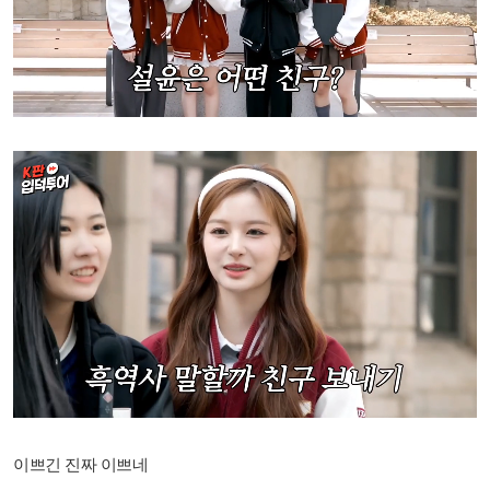
이쁘긴 진짜 이쁘네