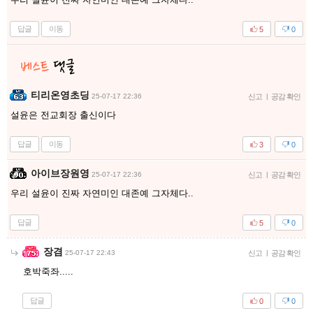
답글
이동
5
0
티리온영초딩
25-07-17 22:36
신고
|
공감 확인
설윤은 전교회장 출신이다
답글
이동
3
0
아이브장원영
25-07-17 22:36
신고
|
공감 확인
우리 설윤이 진짜 자연미인 대존예 그자체다..
답글
5
0
장겸
25-07-17 22:43
신고
|
공감 확인
호박죽좌.....
답글
0
0