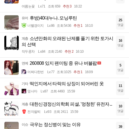
여름눈꽃
Lv.71
조회 659
추천 3
16:22
후방)40대누나. 모닝루틴
유머
25
댓글
너빨갱이지
Lv.86
조회 5436
추천 1
16:10
소년만화의 오래된 난제를 풀기 위한 토가시
계층
16
의 선택
댓글
작두콩차
Lv.84
조회 2140
추천 2
16:10
260808 있지 팬미팅 중 유나 버블팝
연예
5
댓글
어쩌다한번
Lv.77
조회 1025
추천 1
16:09
떡인지에서 타락의 상징이 되어버린 옷
기타
11
댓글
옆사마
Lv.87
조회 4493
15:59
대한신경정신의학회 피셜, '멍청한' 유전자...
계층
10
댓글
전자팔찌
Lv.93
조회 2411
15:59
극우는 정신병이 맞는 이유
이슈
39