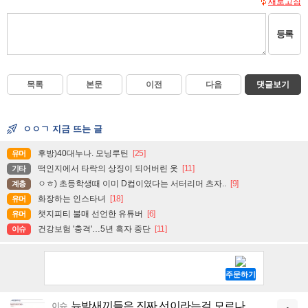
새로고침
등록
목록
본문
이전
다음
댓글보기
ㅇㅇㄱ 지금 뜨는 글
후방)40대누나. 모닝루틴
[25]
유머
떡인지에서 타락의 상징이 되어버린 옷
[11]
기타
ㅇㅎ) 초등학생때 이미 D컵이였다는 서터리머 츠자..
[9]
계층
화장하는 인스타녀
[18]
유머
챗지피티 불매 선언한 유튜버
[6]
유머
건강보험 '충격'…5년 흑자 중단
[11]
이슈
뉴박새끼들은 진짜 선이라는걸 모르나
이슈