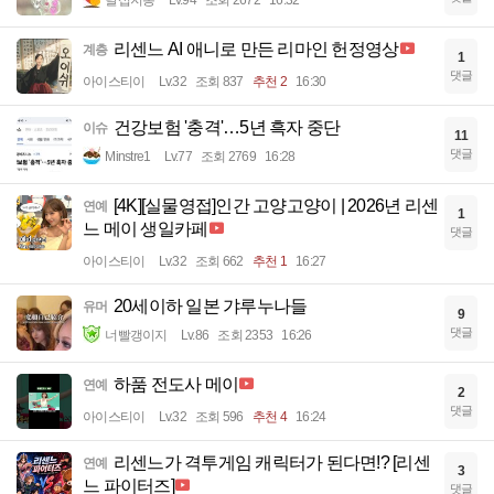
달섭지롱
Lv.94
조회 2672
16:32
리센느 AI 애니로 만든 리마인 헌정영상
계층
1
댓글
아이스티이
Lv.32
조회 837
추천 2
16:30
건강보험 '충격'…5년 흑자 중단
이슈
11
댓글
Minstre1
Lv.77
조회 2769
16:28
[4K][실물영접]인간 고양고양이 | 2026년 리센
연예
1
느 메이 생일카페
댓글
아이스티이
Lv.32
조회 662
추천 1
16:27
20세이하 일본 갸루누나들
유머
9
댓글
너빨갱이지
Lv.86
조회 2353
16:26
하품 전도사 메이
연예
2
댓글
아이스티이
Lv.32
조회 596
추천 4
16:24
리센느가 격투게임 캐릭터가 된다면!? [리센
연예
3
느 파이터즈]
댓글