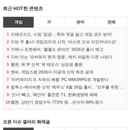
최근 HOT한 콘텐츠
게임
IT
유머
연예
1
드래곤소드, 스팀 '압긍'…축하 댓글 달고 게임 코드 받자!
2
이번 주 출시! 게임프리크 신작, '비스트 오브 리인카네이션'
3
가레나·포켓페어, ‘팰월드 온라인’ 2026년 출시 예고
4
디바 잇는 '오버워치 한국 영웅', 메카 파일럿 디몬 나온다
5
웹젠, 뮤 IP 신작 '뮤 테오스' 상표권 출원
6
엔씨, 게임스컴 2026서 미공개 신작 최초 공개
7
‘아키에이지 S: 자유의 해협’ PC MMORPG로 개발한다
8
컴투스-에이버튼 신작 '제우스' 8월 26일 출시…"모두를 위한 경쟁"
9
'오너' 빼고, '페인터' 출전한 T1, 한화생명에 패배
10
웹젠, 상반기 영업수익 773억 원…순이익 89% 증가
오픈 이슈 갤러리 화제글