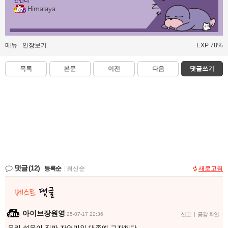
인벤러
Himalaya
메뉴
인장보기
EXP 78%
목록
본문
이전
다음
댓글쓰기
댓글
(12)
등록순
|
최신순
새로고침
아이브장원영
25-07-17 22:36
신고
|
공감 확인
우리 설윤이 진짜 자연미인 대존예 그자체다..