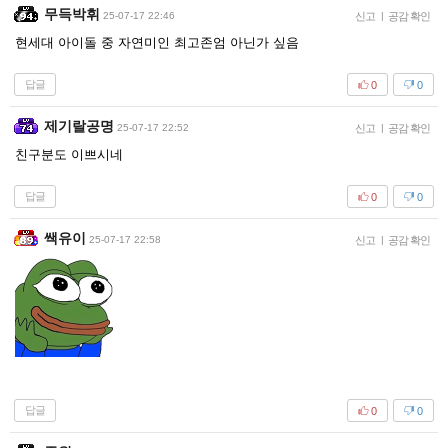
무득박휘
25-07-17 22:46
신고
|
공감 확인
현세대 아이돌 중 자연미인 최고존엄 아닌가 싶음
답글
0
0
제기랄공명
25-07-17 22:52
신고
|
공감 확인
친구분도 이쁘시네
답글
0
0
쌕유이
25-07-17 22:58
신고
|
공감 확인
답글
0
0