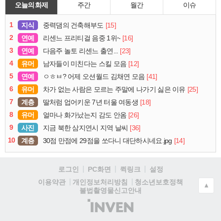
오늘의 화제
주간
월간
이슈
1
지식
[15]
중력댐의 건축해부도
2
연예
[16]
리센느 프리티걸 음중 1위~
3
연예
[23]
다음주 놀토 리센느 출연...
4
유머
[12]
남자들이 미친다는 스킬 모음
5
연예
[41]
ㅇㅎㅂ? 어제 오션월드 김채연 모음
6
유머
[25]
차가 없는 사람은 모르는 주말에 나가기 싫은 이유
7
계층
[18]
딸처럼 업어키운 7년 터울 여동생
8
유머
[26]
얼마나 화가났는지 감도 안옴
9
사진
[36]
지금 북한 삼지연시 지역 날씨
10
계층
[14]
30점 만점에 29점을 쏘다니 대단하시네요.jpg
로그인
PC화면
퀵링크
설정
청소년보호정책
이용약관
개인정보처리방침
▲
불법촬영물신고안내
(주)
인