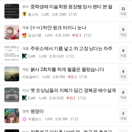
중학생때 미술학원 원장쌤 망사 팬티 본 썰
유머
11
댓글
풀소유
Lv.86
조회 1389
17:25
(ㅎㅂ) 하얀 핑크 비키니 눈나
계층
9
댓글
달섭지롱
Lv.94
조회 1334
추천 1
17:21
주유소에서 기름 넣고 차 고장 났다는 차주
계층
8
댓글
Earth
Lv.96
조회 1420
17:21
붉사 2회차를 하게 될줄은 몰랐습니다
게임
9
댓글
바람을베다
Lv.86
조회 959
추천 1
17:16
옛 조상님들의 지혜가 담긴 경복궁 배수설계
지식
8
댓글
Earth
Lv.96
조회 1002
추천 1
17:16
원영이
연예
2
댓글
케를로스
Lv.86
조회 596
17:12