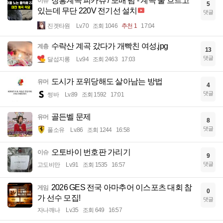
장흥계곡 피카츄 / 보배 펌 - 계곡 물 흐르고
이슈
5
있는데 무단 220V 전기선 설치
댓글
진겟타원
Lv.70
조회 1046
추천 1
17:04
수락산 계곡 갔다가 개빡친 여성.jpg
계층
13
댓글
달섭지롱
Lv.94
조회 2463
17:03
도시가 포위당해도 살아남는 방법
유머
4
댓글
썽바
Lv.89
조회 1592
17:01
골든벨 문제
유머
8
댓글
풀소유
Lv.86
조회 1244
16:58
오토바이 번호판 가리기
이슈
9
댓글
고도비만
Lv.91
조회 1535
16:57
2026 GES 전국 아마추어 이스포츠 대회 참
게임
0
가 선수 모집!
댓글
자나깨나
Lv.35
조회 649
16:57