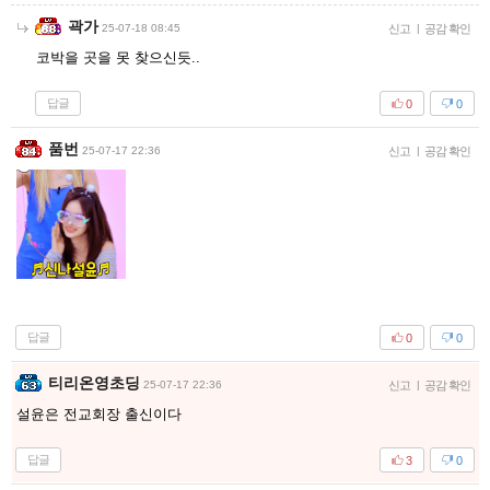
곽가
25-07-18 08:45
신고
|
공감 확인
코박을 곳을 못 찾으신듯..
답글
0
0
품번
25-07-17 22:36
신고
|
공감 확인
답글
0
0
티리온영초딩
25-07-17 22:36
신고
|
공감 확인
설윤은 전교회장 출신이다
답글
3
0