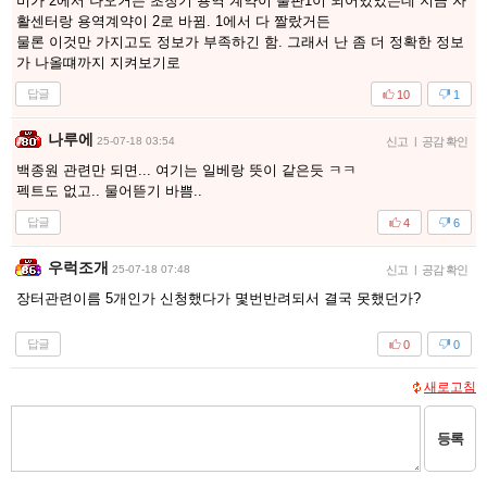
비가 2에서 나오거든 초창기 용역 계약이 불판1이 되어있었는데 지금 자
활센터랑 용역계약이 2로 바뀜. 1에서 다 짤랐거든
물론 이것만 가지고도 정보가 부족하긴 함. 그래서 난 좀 더 정확한 정보
가 나올떄까지 지켜보기로
답글
10
1
나루에
25-07-18 03:54
신고
|
공감 확인
백종원 관련만 되면... 여기는 일베랑 뜻이 같은듯 ㅋㅋ
펙트도 없고.. 물어뜯기 바쁨..
답글
4
6
우럭조개
25-07-18 07:48
신고
|
공감 확인
장터관련이름 5개인가 신청했다가 몇번반려되서 결국 못했던가?
답글
0
0
새로고침
등록