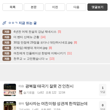
목록
본문
이전
다음
댓글보기
ㅇㅇㄱ 지금 뜨는 글
4년전 어제 전설의 강남 제네시스
[5]
계층
더 벤티 신메뉴 근황
[14]
계층
30점 만점에 29점을 쏘다니 대단하시네요.jpg
[8]
계층
진짜임) 해병대 게이바.jpg
[8]
계층
여친에게 인플레이션 한방에 이해시키기
[11]
계층
천주교 ㅠ 고민했습니다 ㅠ
[13]
계층
광복절 태극기 잘못 건 인천시
이슈
1
댓글
슬기로움
Lv.92
조회 122
12:04
당사자는 여친이랑 성관계 한적없는데
유머
0
댓글
고도비만
Lv.91
조회 681
11:59