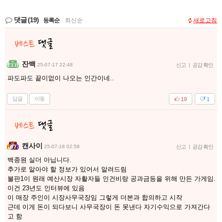
댓글
(19)
등록순
|
최신순
새로고침
잔백
25-07-17 22:48
신고
|
공감 확인
파도파도 끝이없이 나오는 인간이네..
답글
이동
19
1
캔사이
25-07-18 02:58
신고
|
공감 확인
백종원 실더 아닙니다.
추가로 알아야 할 정보가 있어서 알려드림
불판1이 원래 예산시장 자활자들 인건비랑 공과금등을 위해 만든 가게임.
이건 23년도 인터뷰에 있음
이 매장 주인이 시장사무국장임 그렇게 더본과 합의하고 시작
근데 이게 돈이 되다보니 사무국장이 돈 못낸다 자기수익으로 가져간다
고 함