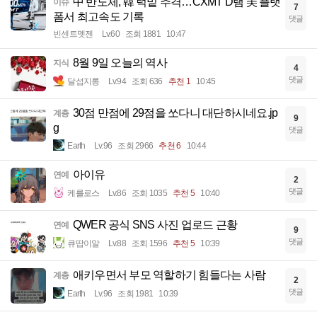
中 반도체, 韓 턱밑 추격…CXMT D램 美 플랫
이슈
7
폼서 최고속도 기록
댓글
빈센트멧젠
Lv.60
조회 1881
10:47
8월 9일 오늘의 역사
지식
4
댓글
달섭지롱
Lv.94
조회 636
추천 1
10:45
30점 만점에 29점을 쏘다니 대단하시네요.jp
계층
9
g
댓글
Earth
Lv.96
조회 2966
추천 6
10:44
아이유
연예
2
댓글
케를로스
Lv.86
조회 1035
추천 5
10:40
QWER 공식 SNS 사진 업로드 근황
연예
9
댓글
큐땁이알
Lv.88
조회 1596
추천 5
10:39
애키우면서 부모 역할하기 힘들다는 사람
계층
2
댓글
Earth
Lv.96
조회 1981
10:39