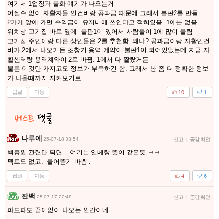
여기서 1업장과 불화 얘기가 나오는거
어쩔수 없이 자활자들 인건비랑 공과금 때문에 그래서 불판2를 만듬.
2가게 앞에 가면 수익금이 유지비에 쓰인다고 적혀있음. 1에는 없음.
위치상 고기집 바로 옆에 불판1이 있어서 사람들이 1에 많이 몰림
고기집 주인이랑 다른 상인들은 2를 추천함. 왜냐? 공과금이랑 자활인건
비가 2에서 나오거든 초창기 용역 계약이 불판1이 되어있었는데 지금 자
활센터랑 용역계약이 2로 바뀜. 1에서 다 짤랐거든
물론 이것만 가지고도 정보가 부족하긴 함. 그래서 난 좀 더 정확한 정보
가 나올떄까지 지켜보기로
답글
이동
10
1
나루에
25-07-18 03:54
신고
|
공감 확인
백종원 관련만 되면... 여기는 일베랑 뜻이 같은듯 ㅋㅋ
펙트도 없고.. 물어뜯기 바쁨..
답글
이동
4
6
잔백
25-07-17 22:48
신고
|
공감 확인
파도파도 끝이없이 나오는 인간이네..