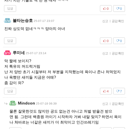
사기 치는 기술로 책 한 권 내자 ㅋㅋㅋ
답글
0
0
불타는승호
25-07-17 23:07
신고
|
공감 확인
진짜 상도덕 없네ㅋㅋㅋ 양아치 아녀
답글
0
0
루미네
25-07-17 23:14
신고
|
공감 확인
막 짤에 보이지?
저 특유의 꺼드럭거림
난 저 양반 초기 시절부터 저 부분을 지적했는데 욕이나 존나 처먹었지
나 욕했던 새끼들 지금은 어때?
좀 감이 와?
답글
4
7
Mindcon
25-07-18 06:39
신고
|
공감 확인
물론 잘못한것도 많지만 공도 없는건 아니고 처벌 받을건 받으
면 됨. 그런데 백종원 까이기 시작하자 거봐 내말 맞지? 하면서 욕이
나 쳐바르는 너같은 새끼가 더 최악이고 인간쓰레기임