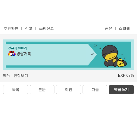
추천확인
신고
스팸신고
공유
스크랩
전문가 인벤러
명량거북
메뉴
인장보기
EXP 68%
목록
본문
이전
다음
댓글쓰기