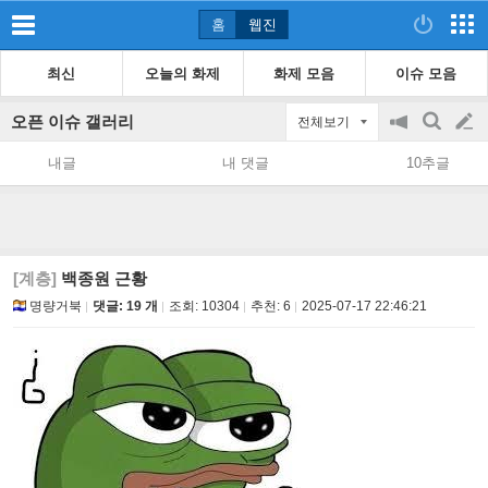
홈
웹진
최신
오늘의 화제
화제 모음
이슈 모음
오픈 이슈 갤러리
전체보기
공
검
글
지
색
내글
내 댓글
10추글
on/off
쓰
기
[계층]
백종원 근황
명량거북
댓글: 19 개
조회:
10304
추천:
6
2025-07-17 22:46:21