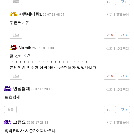
답글
1
1
야동대마왕1
25-07-18 08:54
신고
|
공감 확인
뒤끝쩌네유
답글
0
0
Nomik
25-07-18 09:03
신고
|
공감 확인
좀 감이 와?
ㅋㅋㅋㅋㅋㅋㅋㅋㅋㅋㅋㅋㅋㅋㅋㅋㅋㅋㅋㅋ
본인이랑 비슷한 성격이라 동족혐오가 있었나보다
답글
0
0
번실험체
25-07-17 23:18
신고
|
공감 확인
토호씹새
답글
1
0
그럼요
25-07-17 23:23
신고
|
공감 확인
흑백요리사 시즌2 어찌나오냐