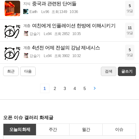
중국과 관련된 단어들
지식
5
댓글
Earth
Lv.96
조회 1349
10:36
여친에게 인플레이션 한방에 이해시키기
계층
11
댓글
강슬기
Lv.94
조회 2852
10:35
4년전 어제 전설의 강남 제네시스
계층
5
댓글
강슬기
Lv.94
조회 3902
10:32
최근
다음
검색
글쓰기
1
2
3
4
5
오픈 이슈 갤러리 화제글
오늘의 화제
주간
월간
이슈