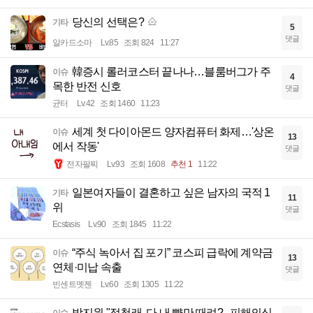
당신의 선택은?
기타
5
댓글
알카드소마
Lv.85
조회 824
11:27
韓증시 롤러코스터 끝나나…블룸버그가 주
이슈
4
목한 반전 신호
댓글
균터
Lv.42
조회 1460
11:23
세계 첫 다이아몬드 양자컴퓨터 화제…'상온
이슈
13
에서 작동'
댓글
전자팔찌
Lv.93
조회 1608
추천 1
11:22
일본여자들이 결혼하고 싶은 남자의 국적 1
기타
11
위
댓글
Ecstasis
Lv.90
조회 1845
11:22
“주식 녹아서 집 포기” 코스피 급락에 계약금
이슈
13
연체·미납 속출
댓글
빈센트멧젠
Lv.60
조회 1305
11:22
박지원 "정청래, 다 내 뺨만 때려?...피해의식,