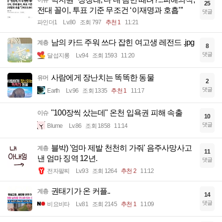
이슈
25
전대 꼴이, 투표 기준 무조건 ‘이재명과 호흡’”
댓글
파인더1
Lv.80
조회 797
추천 1
11:21
남의 카드 주워 쓰다 잡힌 여고생 레전드 .jpg
계층
8
댓글
달섭지롱
Lv.94
조회 1593
11:20
사람에게 장난치는 똑똑한 동물
유머
2
댓글
Earth
Lv.96
조회 1335
추천 1
11:17
"100장씩 샀는데" 온천 입욕권 피해 속출
이슈
10
댓글
Blume
Lv.86
조회 1858
11:14
블박) '엄마 제발 천천히 가줘' 음주사망사고
계층
11
낸 엄마 징역 12년.
댓글
전자팔찌
Lv.93
조회 1264
추천 2
11:12
권태기가 온 커플..
계층
14
댓글
비요비타
Lv.81
조회 2145
추천 1
11:09