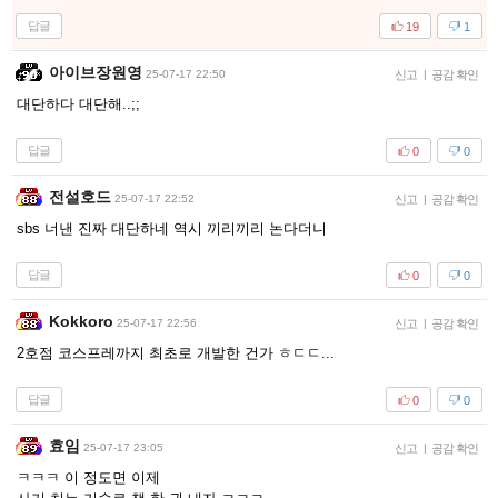
답글
19
1
아이브장원영
25-07-17 22:50
신고
|
공감 확인
대단하다 대단해..;;
답글
0
0
전설호드
25-07-17 22:52
신고
|
공감 확인
sbs 너낸 진짜 대단하네 역시 끼리끼리 논다더니
답글
0
0
Kokkoro
25-07-17 22:56
신고
|
공감 확인
2호점 코스프레까지 최초로 개발한 건가 ㅎㄷㄷ...
답글
0
0
효임
25-07-17 23:05
신고
|
공감 확인
ㅋㅋㅋ 이 정도면 이제