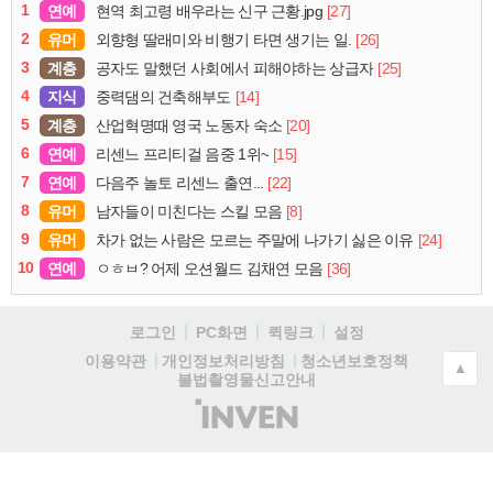
1
연예
[27]
현역 최고령 배우라는 신구 근황.jpg
2
유머
[26]
외향형 딸래미와 비행기 타면 생기는 일.
3
계층
[25]
공자도 말했던 사회에서 피해야하는 상급자
4
지식
[14]
중력댐의 건축해부도
5
계층
[20]
산업혁명때 영국 노동자 숙소
6
연예
[15]
리센느 프리티걸 음중 1위~
7
연예
[22]
다음주 놀토 리센느 출연...
8
유머
[8]
남자들이 미친다는 스킬 모음
9
유머
[24]
차가 없는 사람은 모르는 주말에 나가기 싫은 이유
10
연예
[36]
ㅇㅎㅂ? 어제 오션월드 김채연 모음
로그인
PC화면
퀵링크
설정
청소년보호정책
이용약관
개인정보처리방침
▲
불법촬영물신고안내
(주)
인
벤