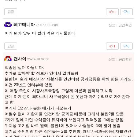
답글
0
0
레고매니아
25-07-18 01:08
신고
|
공감 확인
이거 뭔가 앞뒤 다 짤라 먹은 게시물인데
답글
1
0
캔사이
25-07-18 02:58
신고
|
공감 확인
백종원 실더 아닙니다.
추가로 알아야 할 정보가 있어서 알려드림
불판1이 원래 예산시장 자활자들 인건비랑 공과금등을 위해 만든 가게임.
이건 23년도 인터뷰에 있음
이 매장 주인이 시장사무국장임 그렇게 더본과 합의하고 시작
근데 이게 돈이 되다보니 사무국장이 돈 못낸다 자기수익으로 가져간다
고 함
여기서 1업장과 불화 얘기가 나오는거
어쩔수 없이 자활자들 인건비랑 공과금 때문에 그래서 불판2를 만듬.
2가게 앞에 가면 수익금이 유지비에 쓰인다고 적혀있음. 1에는 없음.
위치상 고기집 바로 옆에 불판1이 있어서 사람들이 1에 많이 몰림
고기집 주인이랑 다른 상인들은 2를 추천함. 왜냐? 공과금이랑 자활인건