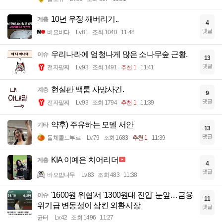
10년 우정 깨버리기..
계층
4
댓글
비요비타
Lv.81
조회 1040
11:48
우리나라에 엄청나게 많은 소나무숲 근황.
이슈
13
댓글
전자팔찌
Lv.93
조회 1491
추천 1
11:41
현실판 백룸 사망사건.
계층
9
댓글
전자팔찌
Lv.93
조회 1794
추천 1
11:39
약후) 주유하는 모델 서안
기타
13
댓글
돌체콜드부르
Lv.79
조회 1683
추천 1
11:39
KIA 이예은 치어리더
계층
4
댓글
바오밥나무
Lv.83
조회 483
11:38
'1600원 위협'서 '1300원대 진입' 눈앞…금융
이슈
11
위기급 변동성이 삼킨 외환시장
댓글
균터
Lv.42
조회 1496
11:27