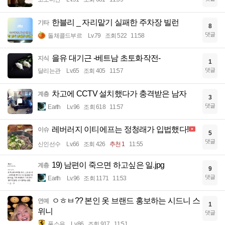
한블리 _ 자리맡기 실패한 주차장 빌런
기타
8
댓글
돌체콜드부르
Lv.79
조회 522
11:58
을유 대기근 -베트남 초토화작전-
지식
1
댓글
달리는관
Lv.65
조회 405
11:57
차고에 CCTV 설치했다가 충격받은 남자
계층
3
댓글
Earth
Lv.96
조회 618
11:57
레버러지 이티에프는 정청래가 입법했다!
이슈
5
댓글
신인선수
Lv.66
조회 426
추천 1
11:55
19) 남편이 죽으면 하고싶은 일.jpg
계층
9
댓글
Earth
Lv.96
조회 1171
11:53
ㅇㅎㅂ?? 본인 옷 브랜드 홍보하는 시드니 스
연예
1
위니
댓글
풀소유
Lv.86
조회 917
11:51