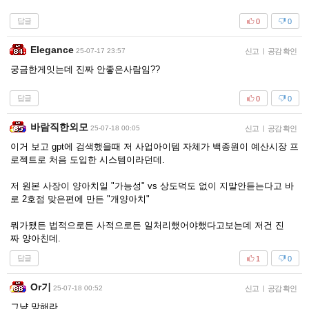
답글
0
0
Elegance
25-07-17 23:57
신고
|
공감 확인
궁금한게잇는데 진짜 안좋은사람임??
답글
0
0
바람직한외모
25-07-18 00:05
신고
|
공감 확인
이거 보고 gpt에 검색했을때 저 사업아이템 자체가 백종원이 예산시장 프
로젝트로 처음 도입한 시스템이라던데.
저 원본 사장이 양아치일 "가능성" vs 상도덕도 없이 지말안듣는다고 바
로 2호점 맞은편에 만든 "개양아치"
뭐가됐든 법적으로든 사적으로든 일처리했어야했다고보는데 저건 진
짜 양아친데.
답글
1
0
Or기
25-07-18 00:52
신고
|
공감 확인
그냥 망해라