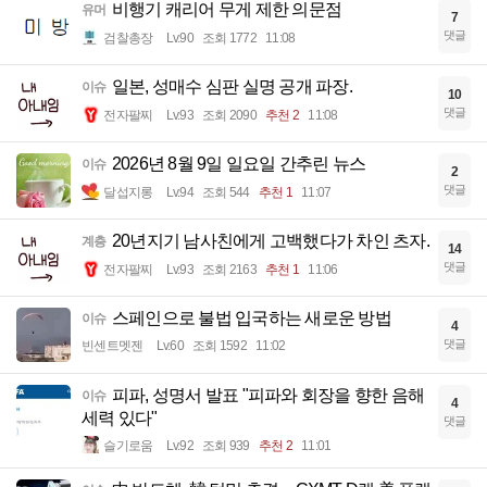
비행기 캐리어 무게 제한 의문점
유머
7
댓글
검찰총장
Lv.90
조회 1772
11:08
일본, 성매수 심판 실명 공개 파장.
이슈
10
댓글
전자팔찌
Lv.93
조회 2090
추천 2
11:08
2026년 8월 9일 일요일 간추린 뉴스
이슈
2
댓글
달섭지롱
Lv.94
조회 544
추천 1
11:07
20년지기 남사친에게 고백했다가 차인 츠자.
계층
14
댓글
전자팔찌
Lv.93
조회 2163
추천 1
11:06
스페인으로 불법 입국하는 새로운 방법
이슈
4
댓글
빈센트멧젠
Lv.60
조회 1592
11:02
피파, 성명서 발표 "피파와 회장을 향한 음해
이슈
4
세력 있다"
댓글
슬기로움
Lv.92
조회 939
추천 2
11:01