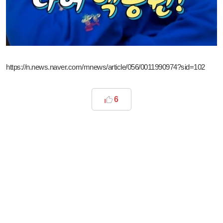
https://n.news.naver.com/mnews/article/056/0011990974?sid=102
6