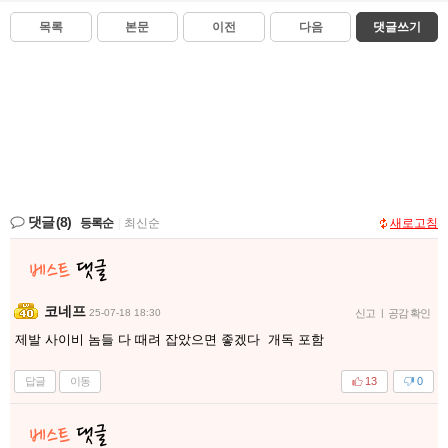
목록
본문
이전
다음
댓글쓰기
댓글
(8)
등록순
|
최신순
새로고침
코네프
25-07-18 18:30
신고
|
공감 확인
제발 사이비 놈들 다 때려 잡았으면 좋겠다 개독 포함
답글
이동
13
0