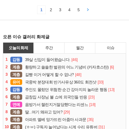
1
2
3
4
5
오픈 이슈 갤러리 화제글
오늘의 화제
주간
월간
이슈
1
감동
[46]
39살 신입이 들어왔습니다.
2
계층
[6]
황량하고 쓸쓸한 벌판의 어느 기념비 (카자흐스탄)
3
계층
[48]
길빵 이거 어떻게 할 수 없나?
4
유머
[33]
국중박 분장대회 반가사유상 360도 회전샷
5
감동
[13]
주인도 몰랐던 위험한 순간 강아지의 놀라운 행동
6
계층
[23]
곱창집 사장님 불 쇼에 외국인들 반응
7
연예
[18]
음방가서 챌린지거절당했다는 리센느
8
계층
[29]
딸...여기 왜파고 있어?
9
계층
[35]
아파트 엘베 망가뜨린 아줌마 사과문
10
계층
[31]
(ㅎㅂ) 구독자 늘어났다는 시계 수리 유튜버