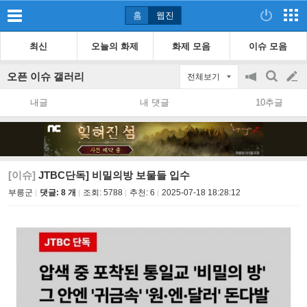
홈
웹진
최신
오늘의 화제
화제 모음
이슈 모음
오픈 이슈 갤러리
전체보기
공
검
글
지
색
내글
내 댓글
10추글
on/off
쓰
기
[이슈]
JTBC단독] 비밀의방 보물들 입수
부릉군
댓글: 8 개
조회:
5788
추천:
6
2025-07-18 18:28:12