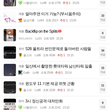
댓글
너빨갱이지
Lv.86
조회 1755
추천 1
15:26
얼마주면 이거 가능? (무서움주의)
계층
33
댓글
달섭지롱
Lv.94
조회 2523
추천 1
15:25
Backflip on the Splits
계층
0
댓글
아이스티이
Lv.33
조회 629
15:24
S26 울트라 번인문제로 돌아버린 사람들
유머
34
댓글
풀소유
Lv.86
조회 4538
추천 1
15:15
일산에서 촬영한 롯데타워 남산타워 일출
계층
15
댓글
Earth
Lv.96
조회 2599
추천 1
15:14
윈도우 11 기본 제공 위젯 근황
계층
11
댓글
풀소유
Lv.86
조회 3158
추천 1
15:10
3시 정신공격 대처만화
유머
9
댓글
너빨갱이지
Lv.86
조회 2241
15:10