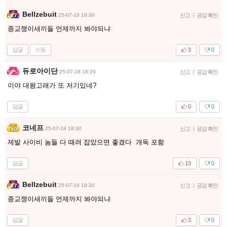
Bellzebuit
25-07-18 18:30
신고
|
공감 확인
종교쟁이새끼들 언제까지 봐야되냐
답글
이동
3
0
듀로아이단
25-07-18 18:29
신고
|
공감 확인
이야 대왕고래가 또 저기있네?
답글
0
0
코네프
25-07-18 18:30
신고
|
공감 확인
제발 사이비 놈들 다 때려 잡았으면 좋겠다 개독 포함
답글
13
0
Bellzebuit
25-07-18 18:30
신고
|
공감 확인
종교쟁이새끼들 언제까지 봐야되냐
답글
3
0