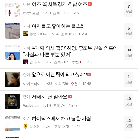
여조 꽃 서울경기 호남 여조
이슈
7
댓글
하루5프로
Lv.50
조회 1055
15:59
여자들도 좋아하는 플스5
기타
6
댓글
휴면아이디
Lv.84
조회 1872
15:54
'4대째 의사 집안' 하영, 증조부 친일 의혹에
기타
38
"사실과 다른 부분 있어"
댓글
옆사마
Lv.87
조회 2185
추천 1
15:51
앞으로 어떤 팀이 되고 싶어?
연예
1
댓글
아이스티이
Lv.33
조회 736
추천 1
15:48
서태지 '난 알아요'
연예
10
댓글
Worksmart
Lv.19
조회 736
15:47
하이닉스에서 해고 당한 사람
이슈
12
댓글
풀소유
Lv.86
조회 2848
15:47