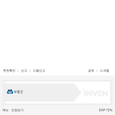
추천확인
신고
스팸신고
공유
스크랩
부릉군
메뉴
인장보기
EXP 72%