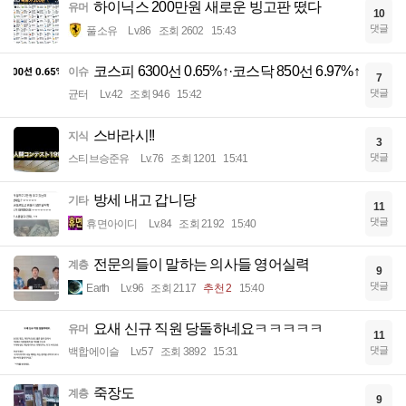
하이닉스 200만원 새로운 빙고판 떴다
유머
10
댓글
풀소유
Lv.86
조회 2602
15:43
코스피 6300선 0.65%↑·코스닥 850선 6.97%↑
이슈
7
댓글
균터
Lv.42
조회 946
15:42
스바라시!!
지식
3
댓글
스티브승준유
Lv.76
조회 1201
15:41
방세 내고 갑니당
기타
11
댓글
휴면아이디
Lv.84
조회 2192
15:40
전문의들이 말하는 의사들 영어실력
계층
9
댓글
Earth
Lv.96
조회 2117
추천 2
15:40
요새 신규 직원 당돌하네요ㅋㅋㅋㅋㅋ
유머
11
댓글
백합에이슬
Lv.57
조회 3892
15:31
죽장도
계층
9