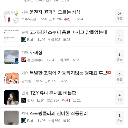
파인더1
Lv.80
조회 381
16:26
운전자 99퍼가 모르는 상식
기타
25
댓글
하루5프로
Lv.50
조회 794
추천 1
16:24
고카페인 스누피 음료 마시고 잠들었는데
유머
0
댓글
Earth
Lv.96
조회 703
16:23
사격장
기타
2
댓글
휴면아이디
Lv.84
조회 385
16:23
특별한 조직이 가동되지않는 당대표 후보
이슈
9
댓글
윤석렬
Lv.65
조회 377
16:22
ITZY 유나 콘서트 버블팝
연예
4
댓글
입사
Lv.94
조회 397
추천 1
16:21
스프링클러의 신비한 작동원리
지식
1
댓글
Earth
Lv.96
조회 669
16:19