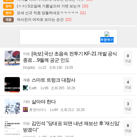
(ㅇㅎ) S오일에 기름넣으러 가면 보는거
[10]
유머
요새 신규 직원 당돌하네요ㅋㅋㅋㅋㅋ
[11]
유머
여사친이 여자로 보이는 순간
[22]
계층
[속보] 국산 초음속 전투기 KF-21 개발 공식
이슈
0
종료…9월께 공군 인도
댓글
Dogdrip
Lv.22
조회 180
16:29
스마트 트렁크 대참사
계층
4
댓글
Earth
Lv.96
조회 295
16:29
살아야 한다
기타
3
댓글
휴면아이디
Lv.84
조회 212
16:28
김민석 "당대표 되면 내년 재보선 후 '재신임'
이슈
8
받겠다"
댓글