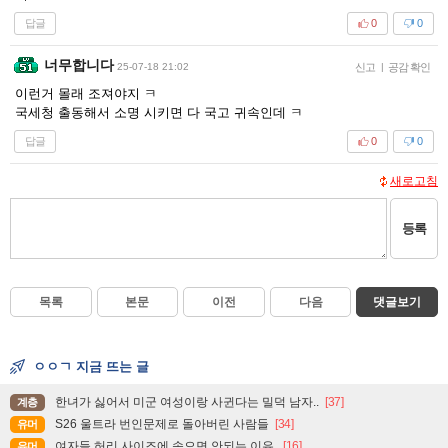
답글
0
0
너무합니다
25-07-18 21:02
신고
|
공감 확인
이런거 몰래 조져야지 ㅋ
국세청 출동해서 소명 시키면 다 국고 귀속인데 ㅋ
답글
0
0
새로고침
등록
목록
본문
이전
다음
댓글보기
ㅇㅇㄱ 지금 뜨는 글
한녀가 싫어서 미군 여성이랑 사귄다는 밀덕 남자..
[37]
계층
S26 울트라 번인문제로 돌아버린 사람들
[34]
유머
여자들 허리 사이즈에 속으면 안되는 이유.
[16]
유머