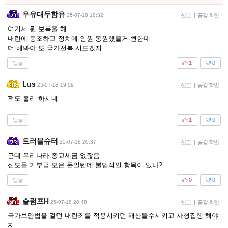
우유대두함유
25-07-18 18:32
신고
|
공감 확인
여기서 뭔 보복을 해
내란에 동조하고 정치에 인원 동원했을거 뻔한데
더 해봐야 또 국가전복 시도겠지
답글
1
0
Lus
25-07-18 19:09
신고
|
공감 확인
퍽도 홀리 하시네
답글
1
0
트러블슈터
25-07-18 20:37
신고
|
공감 확인
근데 우리나라 종교세금 없잖음
신도들 기부금 모은 돈일텐데 불법적인 항목이 있나?
답글
0
0
슬럼프H
25-07-18 20:48
신고
|
공감 확인
국가보안법을 걸던 내란죄를 적용시키던 재산몰수시키고 사형집행 해야
지