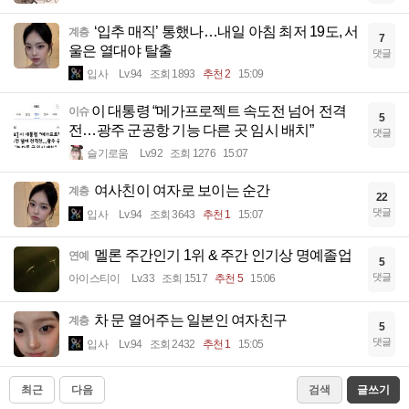
‘입추 매직’ 통했나…내일 아침 최저 19도, 서
계층
7
울은 열대야 탈출
댓글
입사
Lv.94
조회 1893
추천 2
15:09
​이 대통령 “메가프로젝트 속도전 넘어 전격
이슈
5
전…광주 군공항 기능 다른 곳 임시 배치”
댓글
슬기로움
Lv.92
조회 1276
15:07
여사친이 여자로 보이는 순간
계층
22
댓글
입사
Lv.94
조회 3643
추천 1
15:07
멜론 주간인기 1위 & 주간 인기상 명예졸업
연예
5
댓글
아이스티이
Lv.33
조회 1517
추천 5
15:06
차 문 열어주는 일본인 여자친구
계층
5
댓글
입사
Lv.94
조회 2432
추천 1
15:05
최근
다음
검색
글쓰기