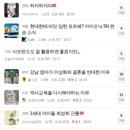
하지하지마
연예
0
댓글
아이스티이
Lv.33
조회 293
16:18
현대한테 따잇 당한 포르쉐? 아이오닉 5N 완
계층
4
승 소식
댓글
Earth
Lv.96
조회 707
16:17
사모펀드도 잘 활용하면 좋겠지만,,,
기타
2
댓글
오늘저녁은뭐
Lv.14
조회 390
16:17
강남 엄마가 이상화와 결혼을 반대한 이유
유머
10
댓글
풀소유
Lv.86
조회 1230
추천 2
16:14
역사교육을 다시해야하는 이유
이슈
11
댓글
제르만크록
Lv.81
조회 937
추천 2
16:13
1세대 아이돌 최성희 근황
연예
6
댓글
스티브승준유
Lv.76
조회 1291
추천 1
16:04