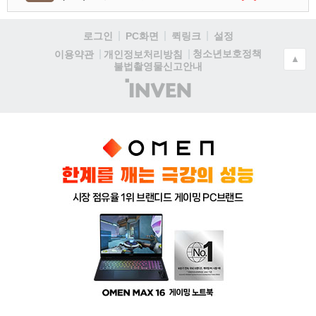
로그인
PC화면
퀵링크
설정
청소년보호정책
이용약관
개인정보처리방침
▲
불법촬영물신고안내
(주)
인
벤