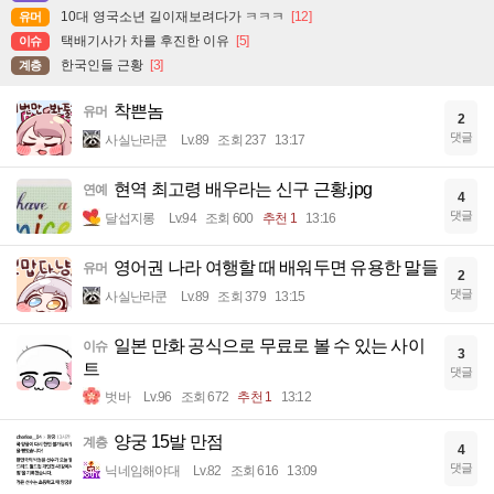
10대 영국소년 길이재보려다가 ㅋㅋㅋ
[12]
유머
택배기사가 차를 후진한 이유
[5]
이슈
한국인들 근황
[3]
계층
착쁜놈
유머
2
댓글
사실난라쿤
Lv.89
조회 237
13:17
현역 최고령 배우라는 신구 근황.jpg
연예
4
댓글
달섭지롱
Lv.94
조회 600
추천 1
13:16
영어권 나라 여행할 때 배워두면 유용한 말들
유머
2
댓글
사실난라쿤
Lv.89
조회 379
13:15
일본 만화 공식으로 무료로 볼 수 있는 사이
이슈
3
트
댓글
벗바
Lv.96
조회 672
추천 1
13:12
양궁 15발 만점
계층
4
댓글
닉네임해야대
Lv.82
조회 616
13:09