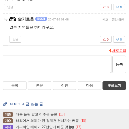
답글
0
0
슬기로움
25-07-19 03:08
신고
|
공감 확인
일부 지역들은 하더라구요.
답글
0
0
새로고침
등록
목록
본문
이전
다음
댓글보기
ㅇㅇㄱ 지금 뜨는 글
태풍 돌핀 말고 이주은 돌핀
[18]
계층
해외에서 화제가 된 청계천 건너가는 커플
[15]
계층
캐리비안 베이가 27년만에 바꾼 것.jpg
[17]
지식