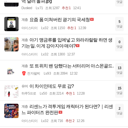
억 달러 돌파.jpg
댓글
Dusked
Lv.71
조회 1287
추천 1
12:41
요즘 폼 미쳐버린 광기의 국세청
계층
5
댓글
아이스티이
Lv.32
조회 1150
추천 1
12:39
아기 맹금류를 입에넣고 와라라랄랄 하면 생
계층
0
기는일. 이게 강아지야 매야?
댓글
아이스티이
Lv.32
조회 1300
12:37
또 트위치 밴 당했다는 서터리머 아스몬골드.
계층
13
댓글
전자팔찌
Lv.93
조회 2094
12:32
이 차이인데도 무료 감?
유머
15
댓글
하루5프로
Lv.50
조회 2214
추천 1
12:28
리센느가 격투게임 캐릭터가 된다면?｜리센
계층
2
느 파이터즈 완전판
댓글
아이스티이
Lv.32
조회 716
추천 2
12:26