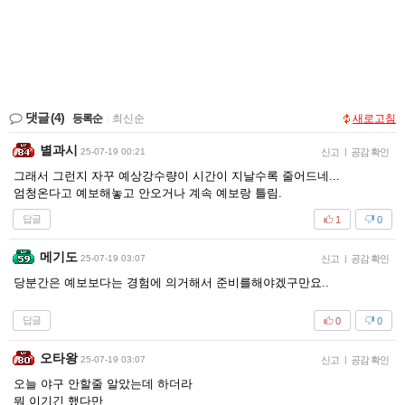
댓글
(4)
등록순
|
최신순
새로고침
별과시
25-07-19 00:21
신고
|
공감 확인
그래서 그런지 자꾸 예상강수량이 시간이 지날수록 줄어드네...
엄청온다고 예보해놓고 안오거나 계속 예보랑 틀림.
답글
1
0
메기도
25-07-19 03:07
신고
|
공감 확인
당분간은 예보보다는 경험에 의거해서 준비를해야겠구만요..
답글
0
0
오타왕
25-07-19 03:07
신고
|
공감 확인
오늘 야구 안할줄 알았는데 하더라
뭐 이기긴 했다만