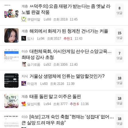
ㅆ덕주의) 요즘 재평가 받는다는 좀 옛날 라
계층
8
노벨 완결 작품
댓글
큐땁이알
Lv.88
조회 2018
11:45
해외에서 화제가 된 청계천 건너가는 커플
계층
15
댓글
입사
Lv.94
조회 3517
추천 1
11:43
대한체육회, 아시안게임 선수단 소양교육…
이슈
7
최태성 강사 초청
댓글
슬기로움
Lv.92
조회 1006
11:40
거울상 생명체에 인류는 멸망할것인가?
지식
18
댓글
마검귀
Lv.83
조회 2116
11:39
태풍 돌핀 말고 이주은 돌핀
계층
18
댓글
달섭지롱
Lv.94
조회 3777
추천 6
11:36
[속보] 고개 숙인 축협 "현재는 '성접대' 없어…
이슈
18
큰 실망 드려 매우 죄송"
댓글