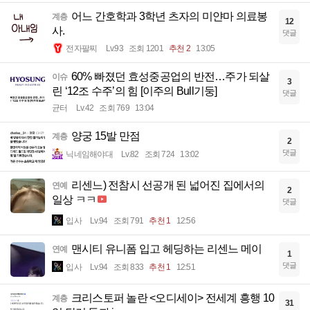
어느 간호학과 3학년 츠자의 미얀마 의료봉
계층
12
사.
댓글
전자팔찌
Lv.93
조회 1201
추천 2
13:05
60% 빠졌던 효성중공업의 반전…주가 되살
이슈
3
린 ‘12조 수주’의 힘 [이주의 Bull기둥]
댓글
균터
Lv.42
조회 769
13:04
양궁 15발 만점
계층
2
댓글
닉네임해야대
Lv.82
조회 724
13:02
리센느) 전참시 선공개 된 넓어진 집에서의
연예
2
일상 ㅋㅋ
댓글
입사
Lv.94
조회 791
추천 1
12:56
맨시티 유니폼 입고 헤딩하는 리센느 메이
연예
1
댓글
입사
Lv.94
조회 833
추천 1
12:51
크리스토퍼 놀란 <오디세이> 전세계 흥행 10
계층
31