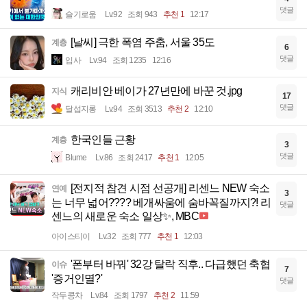
댓글
슬기로움
Lv.92
조회 943
추천 1
12:17
[날씨] 극한 폭염 주춤, 서울 35도
계층
6
댓글
입사
Lv.94
조회 1235
12:16
캐리비안 베이가 27년만에 바꾼 것.jpg
지식
17
댓글
달섭지롱
Lv.94
조회 3513
추천 2
12:10
한국인들 근황
계층
3
댓글
Blume
Lv.86
조회 2417
추천 1
12:05
[전지적 참견 시점 선공개] 리센느 NEW 숙소
연예
3
는 너무 넓어???? 베개싸움에 숨바꼭질까지?! 리
댓글
센느의 새로운 숙소 일상✨, MBC
아이스티이
Lv.32
조회 777
추천 1
12:03
'폰부터 바꿔' 32강 탈락 직후.. 다급했던 축협
이슈
7
'증거인멸?'
댓글
작두콩차
Lv.84
조회 1797
추천 2
11:59