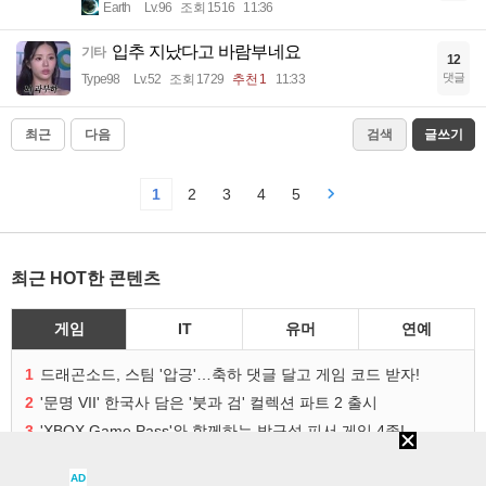
Earth
Lv.96
조회 1516
11:36
입추 지났다고 바람부네요
기타
12
댓글
Type98
Lv.52
조회 1729
추천 1
11:33
최근
다음
검색
글쓰기
1
2
3
4
5
최근 HOT한 콘텐츠
게임
IT
유머
연예
1
드래곤소드, 스팀 '압긍'…축하 댓글 달고 게임 코드 받자!
2
'문명 VII' 한국사 담은 '붓과 검' 컬렉션 파트 2 출시
3
'XBOX Game Pass'와 함께하는 방구석 피서 게임 4종!
4
드래곤소드, 스팀 평가 '압긍'...누적 판매량 20만장 돌파
AD