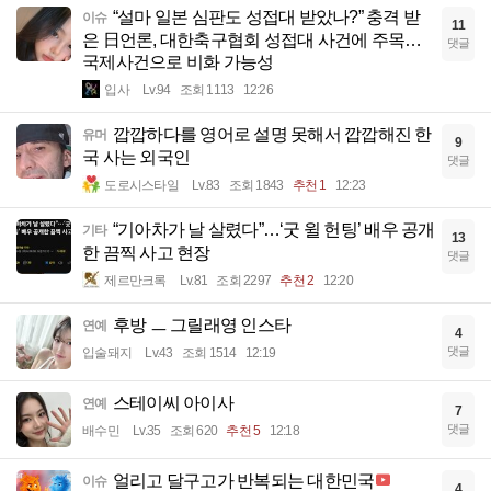
“설마 일본 심판도 성접대 받았나?” 충격 받
이슈
11
은 日언론, 대한축구협회 성접대 사건에 주목…
댓글
국제사건으로 비화 가능성
입사
Lv.94
조회 1113
12:26
깝깝하다를 영어로 설명 못해서 깝깝해진 한
유머
9
국 사는 외국인
댓글
도로시스타일
Lv.83
조회 1843
추천 1
12:23
“기아차가 날 살렸다”…‘굿 윌 헌팅’ 배우 공개
기타
13
한 끔찍 사고 현장
댓글
제르만크록
Lv.81
조회 2297
추천 2
12:20
후방 ㅡ 그릴래영 인스타
연예
4
댓글
입술돼지
Lv.43
조회 1514
12:19
스테이씨 아이사
연예
7
댓글
배수민
Lv.35
조회 620
추천 5
12:18
얼리고 달구고가 반복되는 대한민국
이슈
4