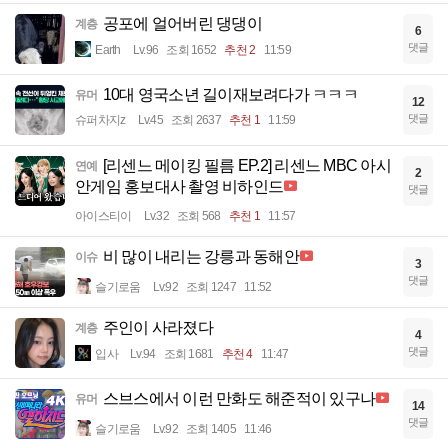
공포에 얼어버린 댕댕이
계층
6
댓글
Earth
Lv.96
조회 1652
추천 2
11:59
10대 영국소년 길이재보려다가 ㅋㅋㅋ
유머
12
댓글
슈퍼차지z
Lv.45
조회 2637
추천 1
11:59
[리센느 메이킹 필름 EP.2] 리센느 MBC 아시
연예
2
안게임 홍보대사 촬영 비하인드
댓글
아이스티이
Lv.32
조회 568
추천 1
11:57
비 많이 내리는 강릉과 동해안
이슈
3
댓글
슬기로움
Lv.92
조회 1247
11:52
주인이 사라졌다
계층
4
댓글
입사
Lv.94
조회 1681
추천 4
11:47
스브스에서 이런 만화도 해준적이 있구나
유머
14
댓글
슬기로움
Lv.92
조회 1405
11:46