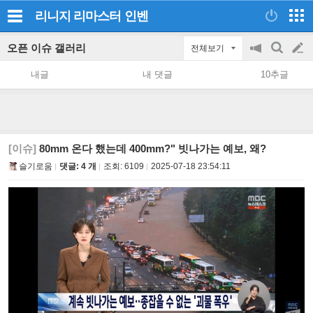
리니지 리마스터
인벤
오픈 이슈 갤러리
전체보기
공
검
글
지
색
내글
내 댓글
10추글
on/off
쓰
기
[이슈]
80mm 온다 했는데 400mm?" 빗나가는 예보, 왜?
슬기로움
댓글: 4 개
조회:
6109
2025-07-18 23:54:11