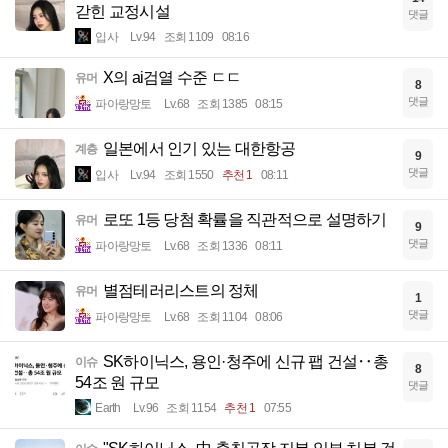
갇힌 교정시설
댓글
입사
Lv.94
조회 1109
08:16
X의 ai검열 수준 ㄷㄷ
유머
8
댓글
파아랑망토
Lv.68
조회 1385
08:15
일본에서 인기 있는 대한항공
계층
9
댓글
입사
Lv.94
조회 1550
추천 1
08:11
로또 1등 당첨 확률을 직관적으로 설명하기
유머
9
댓글
파아랑망토
Lv.68
조회 1336
08:11
별점테러리스트의 정체
유머
1
댓글
파아랑망토
Lv.68
조회 1104
08:06
SK하이닉스, 용인·청주에 신규 팹 건설‥총
이슈
8
54조 원 규모
댓글
Earth
Lv.96
조회 1154
추천 1
07:55