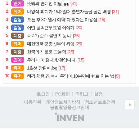
1
연예
[31]
뜻밖의 연예인 미담..jpg
2
유머
[31]
나영석 피디가 1박2일때 출연자들을 굴린 배경
3
감동
[15]
오픈 후 3개월치 예약 다 찼다는 미용실
4
감동
[20]
어떤 공익근무요원 이야기
5
계층
[35]
ㅇㅎ?) 순수 골반 재능녀.
6
유머
[29]
대한민국 군종신부의 위엄
7
계층
[25]
한국의 새로운 그늘막
8
연예
[15]
우리 메이 절대 핫걸입니다.
9
유머
[17]
1호선 장판파.jpg
10
유머
[9]
캠핑 처음 간 여자 두명이 10분만에 텐트 치는 법
로그인
PC화면
퀵링크
설정
청소년보호정책
이용약관
개인정보처리방침
▲
불법촬영물신고안내
(주)
인
벤