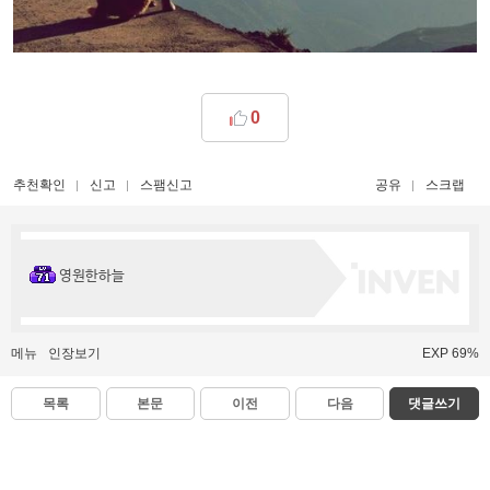
0
추천확인
신고
스팸신고
공유
스크랩
영원한하늘
메뉴
인장보기
EXP 69%
목록
본문
이전
다음
댓글쓰기