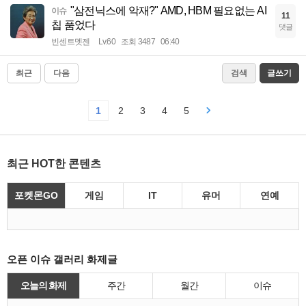
"삼전닉스에 악재?" AMD, HBM 필요없는 AI
이슈
11
칩 품었다
댓글
빈센트멧젠
Lv.60
조회 3487
06:40
최근
다음
검색
글쓰기
1
2
3
4
5
최근 HOT한 콘텐츠
포켓몬GO
게임
IT
유머
연예
오픈 이슈 갤러리 화제글
오늘의 화제
주간
월간
이슈