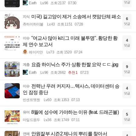
댓글
Earth
Lv.96
조회 2137
07:30
미국) 길고양이 제거 소송에서 캣맘단체 패소
지식
6
댓글
츄하이하이볼
Lv.43
조회 1151
07:28
"여교사 많아 k리그 미래 불투명". 황당한 황
이슈
4
제 연수 보고서
댓글
레이키얀
Lv.73
조회 1520
07:24
요즘 하이닉스 주가 상황 한짤 요약 ㄷㄷ.jpg
계층
9
댓글
Earth
Lv.96
조회 2662
추천 1
07:23
전력난 우려 커지자…텍사스, 데이터센터 승
이슈
4
인 잠정 중단
댓글
빈센트멧젠
Lv.60
조회 1353
07:13
8월에 성수에 가야하는 이유 (feat. 드래곤볼)
유머
5
댓글
마일드원두
Lv.36
조회 1749
07:11
안원잘부 시즌2 제나의 뿌리를 찾아서
연예