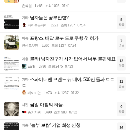
윤석렬
Lv.65
조회 1028
07:41
남자들은 공부안함?
기타
5
댓글
파이혹은파어
Lv.91
조회 1957
07:34
프랑스, 배달 로봇 도로 주행 첫 허가
이슈
3
댓글
빈센트멧젠
Lv.60
조회 1137
07:34
블라) 남자친구가 차가 없어서 너무 불편해요
계층
12
댓글
Earth
Lv.96
조회 2475
07:33
스파이더맨 브랜드 뉴 데이, 500만 돌파 ㄷㄷ
기타
11
ㄷ
댓글
레이키얀
Lv.73
조회 1237
07:32
금일 아침의 하늘.
사진
0
댓글
똥기저귀
Lv.90
조회 988
07:32
“놀부 보쌈” 기업 회생 신청
계층
14