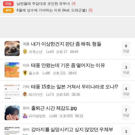
남편몰래 주담대로 코인한 유부녀
[4]
이슈
8월에 성수에 가야하는 이유 (feat. 드래곤볼)
[5]
유머
내가 이상한건지 판단 좀 해줘. 형들
계층
0
댓글
귀족소년
Lv.49
조회 17
08:46
태풍 안왔는데 기온 좀 떨어지는 이유
이슈
3
댓글
풀소유
Lv.86
조회 121
08:45
태풍 15호는 일본 거쳐서 우리나라로 오나!?
기타
4
댓글
레이키얀
Lv.73
조회 615
08:36
출퇴근 시간 체감도.jpg
유머
7
댓글
파아랑망토
Lv.68
조회 935
08:31
강아지를 실망시키고 싶지 않았던 우체부
유머
3