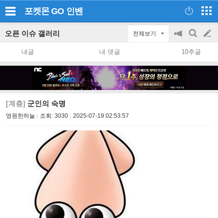
포켓몬 GO
인벤
오픈 이슈 갤러리
전체보기
공
검
글
지
색
내글
내 댓글
10추글
on/off
쓰
기
[계층]
군인의 숙명
영원한하늘
조회:
3030
2025-07-19 02:53:57