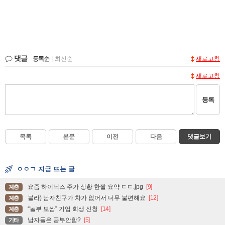
댓글
등록순
|
최신순
새로고침
새로고침
등록
목록
본문
이전
다음
댓글보기
ㅇㅇㄱ 지금 뜨는 글
요즘 하이닉스 주가 상황 한짤 요약 ㄷㄷ.jpg
[9]
계층
블라) 남자친구가 차가 없어서 너무 불편해요
[12]
계층
“놀부 보쌈” 기업 회생 신청
[14]
계층
남자들은 공부안함?
[5]
기타