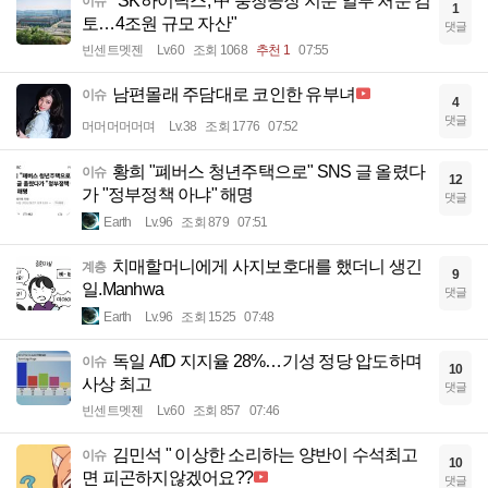
"SK하이닉스, 中 충칭공장 지분 일부 처분 검
이슈
1
토…4조원 규모 자산"
댓글
빈센트멧젠
Lv.60
조회 1068
추천 1
07:55
남편몰래 주담대로 코인한 유부녀
이슈
4
댓글
머머머머머며
Lv.38
조회 1776
07:52
황희 "폐버스 청년주택으로" SNS 글 올렸다
이슈
12
가 "정부정책 아냐" 해명
댓글
Earth
Lv.96
조회 879
07:51
치매할머니에게 사지보호대를 했더니 생긴
계층
9
일.Manhwa
댓글
Earth
Lv.96
조회 1525
07:48
독일 AfD 지지율 28%…기성 정당 압도하며
이슈
10
사상 최고
댓글
빈센트멧젠
Lv.60
조회 857
07:46
김민석 " 이상한 소리하는 양반이 수석최고
이슈
10
면 피곤하지않겠어요??
댓글