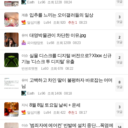
댓글
Earth
Lv.96
조회 1228
08:24
입추를 느끼는 오이갤러들의 일상
계층
3
댓글
달섭지롱
Lv.94
조회 920
추천 1
08:23
대영박물관이 차단한 이유.jpg
유머
2
댓글
파아랑망토
Lv.68
조회 1209
08:23
실물 디스크를 디지털 버전으로? Xbox 신규
이슈
2
기능 '디스크 투 디지털' 유출
댓글
빈센트멧젠
Lv.60
조회 678
08:22
고백하고 차인 딸이 불평하자 바로잡는 어머
유머
8
님
댓글
Earth
Lv.96
조회 1406
08:18
8월 8일 토요일 날씨 + 운세
지식
3
댓글
달섭지롱
Lv.94
조회 422
추천 1
08:17
'범죄자에 에어컨’ 반발에 설치 중단…폭염에
이슈
14