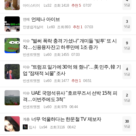
4
댓글
아이스티이
Lv.32
조회 1418
추천 5
07:07
언제나 아이브
연예
3
댓글
인생쉽게살어
Lv.60
조회 893
추천 1
07:03
“벌써 폭락 충격 가셨나” 개미들 ‘빚투’ 또 시
이슈
9
작…신용융자잔고 하루만에 1조 증가
댓글
빈센트멧젠
Lv.60
조회 1455
07:03
“트럼프 일가에 30억 왜 줬나”…美 민주, 韓 기
이슈
4
업 “잠재적 뇌물” 조사
댓글
빈센트멧젠
Lv.60
조회 1477
추천 1
06:51
UAE 국영석유사 "호르무즈서 선박 15척 피
이슈
2
격…이번주에도 3척"
댓글
빈센트멧젠
Lv.60
조회 979
06:44
너무 억울하다는 한문철 TV 제보자
계층
30
댓글
입사
Lv.94
조회 3116
06:42