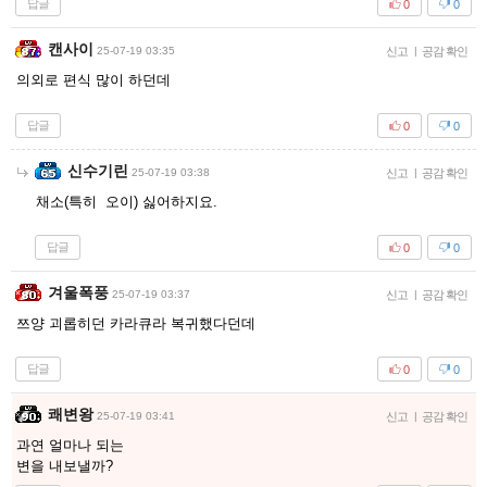
답글
0
0
캔사이
25-07-19 03:35
신고
|
공감 확인
의외로 편식 많이 하던데
답글
0
0
신수기린
25-07-19 03:38
신고
|
공감 확인
채소(특히 오이) 싫어하지요.
답글
0
0
겨울폭풍
25-07-19 03:37
신고
|
공감 확인
쯔양 괴롭히던 카라큐라 복귀했다던데
답글
0
0
쾌변왕
25-07-19 03:41
신고
|
공감 확인
과연 얼마나 되는
변을 내보낼까?