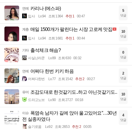
카리나 (에스파)
연예
5
댓글
입사
Lv.94
조회 1364
추천 1
00:47
매일 1500개가 팔린다는 시장 고로케 맛집
계층
10
댓글
입사
Lv.94
조회 1681
추천 1
00:44
출석체크 해슴?
기타
0
댓글
사실난라쿤
Lv.89
조회 630
00:32
어쩌다 한번 키키 하음
연예
2
댓글
어쩌다한번
Lv.77
조회 1542
추천 2
00:27
조감도대로 한것같기도..하고 아닌것같기도..
유머
10
댓글
드라고노브
Lv.90
조회 2727
00:18
폭염속 남자가 길에 앉아 울고있어요”…30년
이슈
4
전 실종자였다
댓글
슬기로움
Lv.92
조회 2653
추천 2
00:05