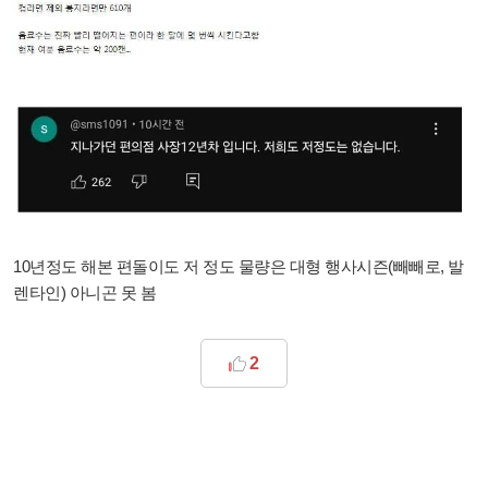
10년정도 해본 편돌이도 저 정도 물량은 대형 행사시즌(빼빼로, 발
렌타인) 아니곤 못 봄
2