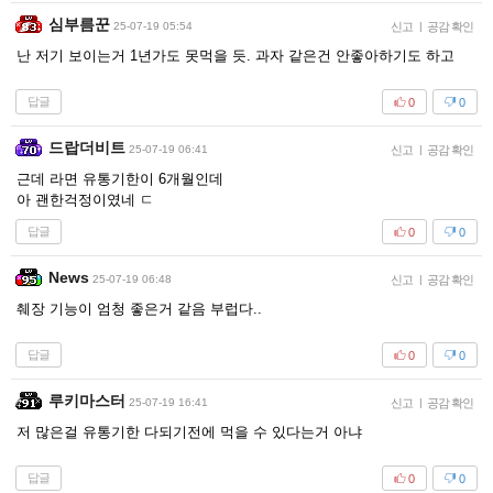
심부름꾼
25-07-19 05:54
신고
|
공감 확인
난 저기 보이는거 1년가도 못먹을 듯. 과자 같은건 안좋아하기도 하고
답글
0
0
드랍더비트
25-07-19 06:41
신고
|
공감 확인
근데 라면 유통기한이 6개월인데
아 괜한걱정이였네 ㄷ
답글
0
0
News
25-07-19 06:48
신고
|
공감 확인
췌장 기능이 엄청 좋은거 같음 부럽다..
답글
0
0
루키마스터
25-07-19 16:41
신고
|
공감 확인
저 많은걸 유통기한 다되기전에 먹을 수 있다는거 아냐
답글
0
0