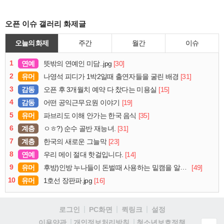
오픈 이슈 갤러리 화제글
오늘의 화제
주간
월간
이슈
1
연예
[30]
뜻밖의 연예인 미담..jpg
2
유머
[31]
나영석 피디가 1박2일때 출연자들을 굴린 배경
3
감동
[15]
오픈 후 3개월치 예약 다 찼다는 미용실
4
감동
[19]
어떤 공익근무요원 이야기
5
유머
[35]
파브리도 이해 안가는 한국 음식
6
계층
[31]
ㅇㅎ?) 순수 골반 재능녀.
7
계층
[23]
한국의 새로운 그늘막
8
연예
[14]
우리 메이 절대 핫걸입니다.
9
유머
[49]
후방)인방 누나들이 돈벌때 사용하는 밑캠을 알아보자
10
유머
[16]
1호선 장판파.jpg
로그인
PC화면
퀵링크
설정
청소년보호정책
이용약관
개인정보처리방침