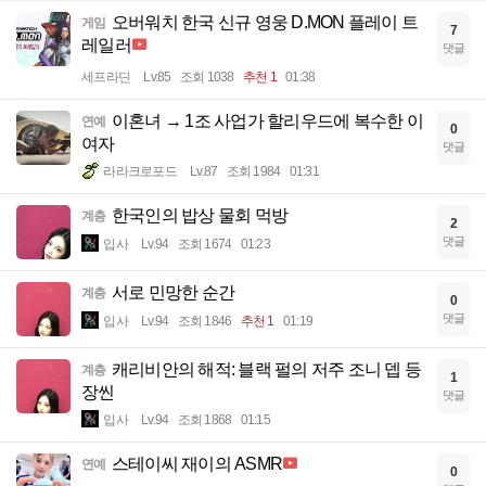
오버워치 한국 신규 영웅 D.MON 플레이 트
게임
7
레일러
댓글
세프라딘
Lv.85
조회 1038
추천 1
01:38
이혼녀 → 1조 사업가 할리우드에 복수한 이
연예
0
여자
댓글
라라크로포드
Lv.87
조회 1984
01:31
한국인의 밥상 물회 먹방
계층
2
댓글
입사
Lv.94
조회 1674
01:23
서로 민망한 순간
계층
0
댓글
입사
Lv.94
조회 1846
추천 1
01:19
캐리비안의 해적: 블랙 펄의 저주 조니 뎁 등
계층
1
장씬
댓글
입사
Lv.94
조회 1868
01:15
스테이씨 재이의 ASMR
연예
0