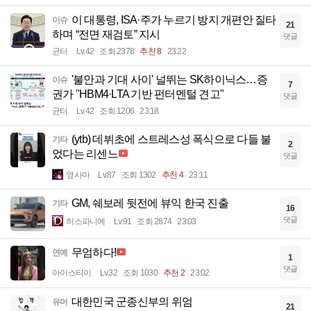
이 대통령, ISA·주가 누르기 방지 개편안 질타
이슈
21
하며 “전면 재검토” 지시
댓글
균터
Lv.42
조회 2378
추천 8
23:22
'불안과 기대 사이' 널뛰는 SK하이닉스…증
이슈
7
권가 "HBM4·LTA 기반 펀터멘털 견고"
댓글
균터
Lv.42
조회 1206
23:18
(ytb) 데뷔초에 스트레스성 폭식으로 다들 불
기타
2
었다는 리센느
댓글
옆사마
Lv.87
조회 1302
추천 4
23:11
GM, 쉐보레 뒷전에 뷰익 한국 진출
기타
16
댓글
히스파니에
Lv.91
조회 2874
23:03
무엄하다!
연예
1
댓글
아이스티이
Lv.32
조회 1030
추천 2
23:02
대한민국 군종신부의 위엄
유머
21