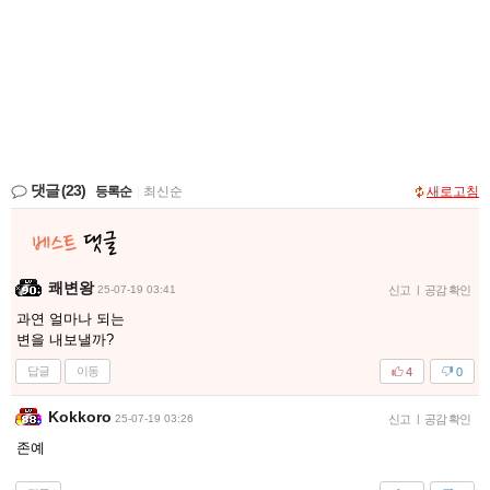
댓글
(23)
등록순
|
최신순
새로고침
쾌변왕
25-07-19 03:41
신고
|
공감 확인
과연 얼마나 되는
변을 내보낼까?
답글
이동
4
0
Kokkoro
25-07-19 03:26
신고
|
공감 확인
존예