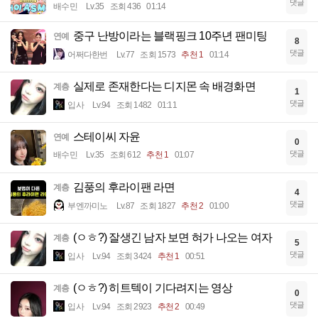
댓글
배수민
Lv.35
조회 436
01:14
중구 난방이라는 블랙핑크 10주년 팬미팅
연예
8
댓글
어쩌다한번
Lv.77
조회 1573
추천 1
01:14
실제로 존재한다는 디지몬 속 배경화면
계층
1
댓글
입사
Lv.94
조회 1482
01:11
스테이씨 자윤
연예
0
댓글
배수민
Lv.35
조회 612
추천 1
01:07
김풍의 후라이팬 라면
계층
4
댓글
부엔까미노
Lv.87
조회 1827
추천 2
01:00
(ㅇㅎ?) 잘생긴 남자 보면 혀가 나오는 여자
계층
5
댓글
입사
Lv.94
조회 3424
추천 1
00:51
(ㅇㅎ?) 히트텍이 기다려지는 영상
계층
0
댓글
입사
Lv.94
조회 2923
추천 2
00:49