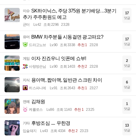
SK하이닉스, 주당 375원 분기배당…3분기
이슈
17
추가 주주환원도 예고
댓글
균터
Lv.42
조회 2296
23:28
BMW 차주분들 시동걸면 광고떠요?
유머
17
댓글
드라고노브
Lv.90
조회 3338
추천 1
23:28
이자 진죠우니 잇폰메 쇼부!
게임
2
댓글
사랑방손님
Lv.90
조회 1403
추천 2
23:28
용아맥, 짭아맥, 일반관 스크린 차이
지식
6
댓글
히스파니에
Lv.91
조회 2643
추천 1
23:27
김채원
연예
1
댓글
케를로스
Lv.86
조회 1140
추천 1
23:25
후방조심 ㅡ 우한경
기타
13
댓글
입술돼지
Lv.43
조회 4334
추천 2
23:23