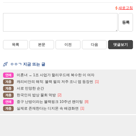
새로고침
등록
목록
본문
이전
다음
댓글보기
ㅇㅇㄱ 지금 뜨는 글
이혼녀 → 1조 사업가 할리우드에 복수한 이 여자
연예
캐리비안의 해적: 블랙 펄의 저주 조니 뎁 등장씬
[1]
계층
서로 민망한 순간
계층
한국인의 밥상 물회 먹방
[2]
계층
중구 난방이라는 블랙핑크 10주년 팬미팅
[8]
연예
실제로 존재한다는 디지몬 속 배경화면
[1]
계층