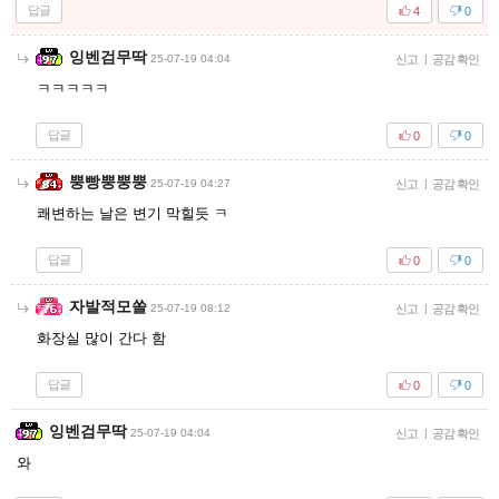
답글
4
0
잉벤검무딱
25-07-19 04:04
신고
|
공감 확인
ㅋㅋㅋㅋㅋ
답글
0
0
뿡빵뿡뿡뿡
25-07-19 04:27
신고
|
공감 확인
쾌변하는 날은 변기 막힐듯 ㅋ
답글
0
0
자발적모쏠
25-07-19 08:12
신고
|
공감 확인
화장실 많이 간다 함
답글
0
0
잉벤검무딱
25-07-19 04:04
신고
|
공감 확인
와