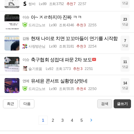
댓글
썽바
Lv.89
조회 3752
추천 7
22:57
아~ ㅈㄹ하지마 진짜 ㅋㅋ
이슈
23
댓글
드라고노브
Lv.90
조회 4346
추천 3
22:55
현재 나이로 치면 꼬꼬마들이 연기를 시작함
감동
7
댓글
사랑방손님
Lv.90
조회 3181
추천 3
22:54
축구협회 성접대 파문 2차 보도
이슈
11
댓글
슬기로움
Lv.92
조회 1773
추천 3
22:51
유세윤 콘서트 실황영상떳네
연예
14
댓글
드라고노브
Lv.90
조회 5535
추천 4
22:50
최근
다음
검색
글쓰기
1
2
3
4
5