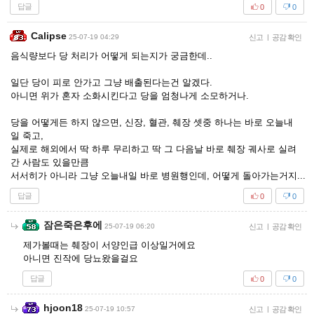
답글
0
0
Calipse
25-07-19 04:29
신고
|
공감 확인
음식량보다 당 처리가 어떻게 되는지가 궁금한데..
일단 당이 피로 안가고 그냥 배출된다는건 알겠다.
아니면 위가 혼자 소화시킨다고 당을 엄청나게 소모하거나.
당을 어떻게든 하지 않으면, 신장, 혈관, 췌장 셋중 하나는 바로 오늘내
일 죽고,
실제로 해외에서 딱 하루 무리하고 딱 그 다음날 바로 췌장 궤사로 실려
간 사람도 있을만큼
서서히가 아니라 그냥 오늘내일 바로 병원행인데, 어떻게 돌아가는거지...
답글
0
0
잠은죽은후에
25-07-19 06:20
신고
|
공감 확인
제가볼때는 췌장이 서양인급 이상일거에요
아니면 진작에 당뇨왔을걸요
답글
0
0
hjoon18
25-07-19 10:57
신고
|
공감 확인