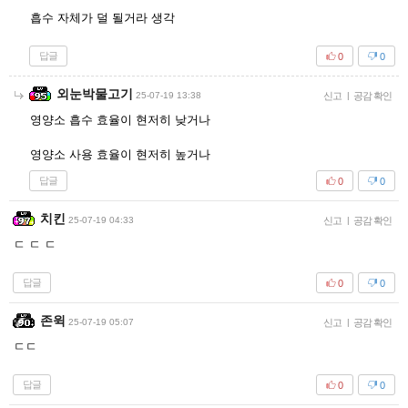
흡수 자체가 덜 될거라 생각
답글
0
0
외눈박물고기
25-07-19 13:38
신고
|
공감 확인
영양소 흡수 효율이 현저히 낮거나
영양소 사용 효율이 현저히 높거나
답글
0
0
치킨
25-07-19 04:33
신고
|
공감 확인
ㄷ ㄷ ㄷ
답글
0
0
존윅
25-07-19 05:07
신고
|
공감 확인
ㄷㄷ
답글
0
0