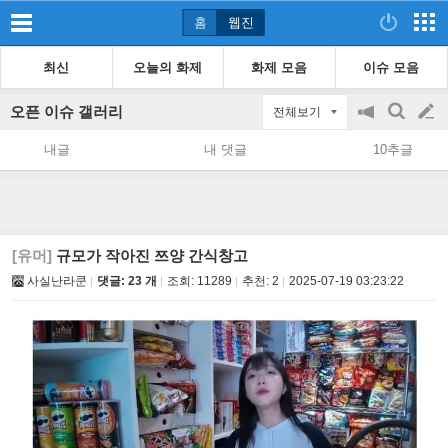
홈
웹진
최신
오늘의 화제
화제 모음
이슈 모음
오픈 이슈 갤러리
전체보기
공
검
글
지
색
내글
내 댓글
10추글
on/off
쓰
기
[유머]
규모가 작아진 쯔양 간식창고
사실난라쿤
댓글: 23 개
조회:
11289
추천:
2
2025-07-19 03:23:22