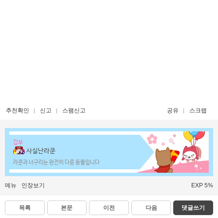
추천확인
신고
스팸신고
공유
스크랩
갑부
사실난라쿤
라쿤과 너구리는 완전히 다른 동물입니다
메뉴
인장보기
EXP 5%
목록
본문
이전
다음
댓글쓰기