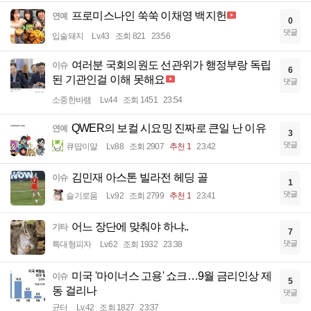
프로미스나인 쑥쑥 이채영 백지헌
연예
0
댓글
입술돼지
Lv.43
조회 821
23:56
여러분 국회의원도 선관위가 행정부랑 독립
이슈
6
된 기관인걸 이해 못해요
댓글
소중한바램
Lv.44
조회 1451
23:54
QWER의 보컬 시요밍 진짜로 큰일 난 이유
연예
3
댓글
큐땁이알
Lv.88
조회 2907
추천 1
23:42
김민재 아스톤 빌라전 헤딩 골
이슈
1
댓글
슬기로움
Lv.92
조회 2799
추천 1
23:41
어느 장단에 맞춰야 하냐..
기타
7
댓글
특대형피자
Lv.62
조회 1932
23:38
미국 '마이너스 고용' 쇼크…9월 금리인상 제
이슈
5
동 걸리나
댓글
균터
Lv.42
조회 1827
23:37