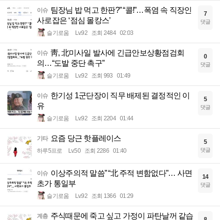
팀장님 밥 먹고 한판?” “콜!”…폭염 속 직장인
이슈
7
사로잡은 ‘점심 몰캉스’
댓글
슬기로움
Lv.92
조회 2484
02:03
靑, 北미사일 발사에 긴급안보상황점검회
이슈
0
의…“도발 중단 촉구”
댓글
슬기로움
Lv.92
조회 993
01:49
한기성 1군단장이 직무 배제된 결정적인 이
이슈
5
유
댓글
슬기로움
Lv.92
조회 2204
01:44
요즘 당근 핫플레이스
기타
5
댓글
하루5프로
Lv.50
조회 2286
01:40
이상주의적 말씀” “北 주적 변함없다”… 사면
이슈
14
초가 통일부
댓글
슬기로움
Lv.92
조회 1366
01:29
주식때문에 죽고 싶고 가정이 파탄날꺼 같습
계층
8