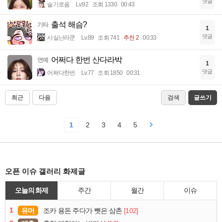
댓글
슬기로움
Lv.92
조회 1330
00:43
출석 해슴?
기타
1
댓글
사실난라쿤
Lv.89
조회 741
추천 2
00:33
어쩌다 한번 산다라박
연예
1
댓글
어쩌다한번
Lv.77
조회 1850
00:31
최근
다음
검색
글쓰기
1
2
3
4
5
오픈 이슈 갤러리 화제글
오늘의 화제
주간
월간
이슈
1
유머
[102]
조카 용돈 주다가 뺏은 삼촌