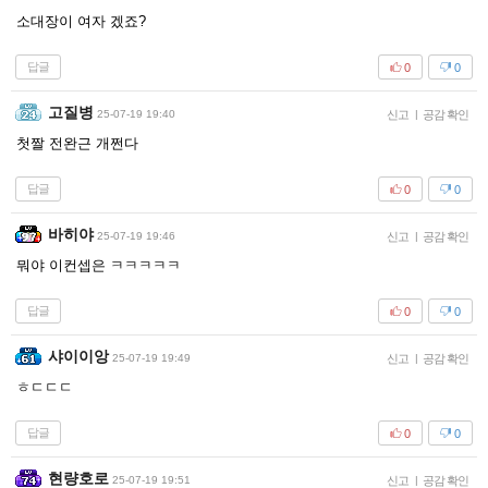
소대장이 여자 겠죠?
답글
0
0
고질병
25-07-19 19:40
신고
|
공감 확인
첫짤 전완근 개쩐다
답글
0
0
바히야
25-07-19 19:46
신고
|
공감 확인
뭐야 이컨셉은 ㅋㅋㅋㅋㅋ
답글
0
0
샤이이앙
25-07-19 19:49
신고
|
공감 확인
ㅎㄷㄷㄷ
답글
0
0
현량호로
25-07-19 19:51
신고
|
공감 확인