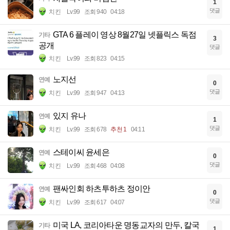
1
댓글
치킨
Lv.99
조회 940
04:18
GTA 6 플레이 영상 8월27일 넷플릭스 독점
기타
3
공개
댓글
치킨
Lv.99
조회 823
04:15
노지선
연예
0
댓글
치킨
Lv.99
조회 947
04:13
있지 유나
연예
1
댓글
치킨
Lv.99
조회 678
추천 1
04:11
스테이씨 윤세은
연예
0
댓글
치킨
Lv.99
조회 468
04:08
팬싸인회 하츠투하츠 정이안
연예
0
댓글
치킨
Lv.99
조회 617
04:07
미국 LA, 코리아타운 명동교자의 만두, 칼국
기타
1