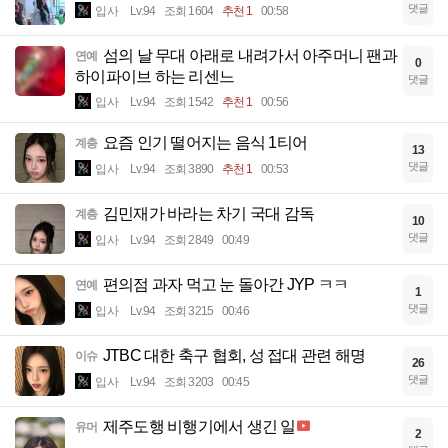
댓글
입사
Lv.94
조회 1604
추천 1
00:58
섬의 날 무대 아래로 내려가서 아주머니 팬과
연예
0
하이파이브 하는 리센느
댓글
입사
Lv.94
조회 1542
추천 1
00:56
요즘 인기 떨어지는 음식 1티어
계층
13
댓글
입사
Lv.94
조회 3890
추천 1
00:53
김민재가 바라는 차기 국대 감독
계층
10
댓글
입사
Lv.94
조회 2849
00:49
편의점 과자 먹고 눈 돌아간 JYP ㅋㅋ
연예
1
댓글
입사
Lv.94
조회 3215
00:46
JTBC 대한 축구 협회, 성 접대 관련 해명
이슈
26
댓글
입사
Lv.94
조회 3203
00:45
제주도행 비행기에서 생긴 일
유머
2