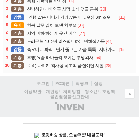
2
계층
[16]
축협 개혁하는 박지성
3
계층
[29]
신남성연대 배인규 사망 소식 댓글 근황
4
감동
[11]
“인형 같은 아이가 가라앉는데”…수심 3m 호수 뛰어든 60대 의인
5
유머
[37]
한복 잘못 입혀 보낸 학부모
6
계층
[77]
지역 비하 하는게 웃긴 이유.
7
계층
[44]
드래곤볼 40주년 리스펙트하는 만화작가들
8
감동
[15]
슥오더니 촤악.. 연기 뚫고는 가슴 툭툭.. 지나가던 아재의 정체
9
계층
[59]
후방)요즘 하나둘씩 보이는 투명의자
10
계층
[29]
ㅇㅎ) 나이키 역사상 최고의 품질이던 시절
로그인
PC화면
퀵링크
설정
청소년보호정책
이용약관
개인정보처리방침
▲
불법촬영물신고안내
(주)
인
벤