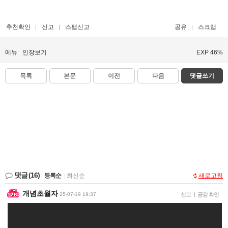
추천확인
신고
스팸신고
공유
스크랩
메뉴
인장보기
EXP 46%
목록
본문
이전
다음
댓글쓰기
댓글
(16)
등록순
|
최신순
새로고침
개념초월자
25-07-19 19:37
신고
|
공감 확인