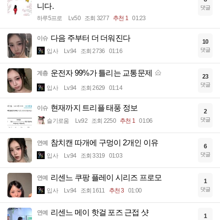
니다.
댓글
하루5프로
Lv.50
조회 3277
추천 1
01:23
다음 주부터 더 더워진다
이슈
10
댓글
입사
Lv.94
조회 2736
01:16
운전자 99%가 틀리는 교통문제
계층
23
댓글
입사
Lv.94
조회 2629
01:14
현재까지 트리플 태풍 정보
이슈
2
댓글
슬기로움
Lv.92
조회 2250
추천 1
01:06
참치캔 따개에 구멍이 2개인 이유
연예
6
댓글
입사
Lv.94
조회 3319
01:03
리센느 쿠팡 플레이 시리즈 프로모
연예
1
댓글
입사
Lv.94
조회 1611
추천 3
01:00
리센느 메이 핫걸 포즈 근접 샷
연예
1