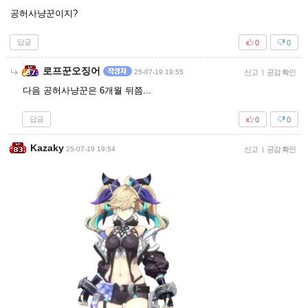
공허사냥꾼이지?
답글
0
0
로프꾼오징어
25-07-19 19:55
신고
|
공감 확인
다음 공허사냥꾼은 6개월 뒤쯤...
답글
0
0
Kazaky
25-07-19 19:54
신고
|
공감 확인