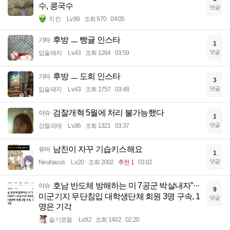
수, 콩국수
댓글
치킨
Lv.99
조회 970
04:05
후방 ㅡ 빵귤 인스타
기타
1
댓글
입술돼지
Lv.43
조회 1264
03:59
후방 ㅡ 도희 인스타
기타
3
댓글
입술돼지
Lv.43
조회 1757
03:48
검찰개혁 5월에 처리 불가능했다
이슈
1
댓글
강철의매
Lv.86
조회 1321
03:37
남친이 자꾸 기습키스해요
유머
1
댓글
Neuhauus
Lv.20
조회 2002
추천 1
03:02
호남 반도체 방해하는 미 7공군 박살내자”···
이슈
9
미군기지 무단침입 대학생단체 회원 3명 구속, 1
댓글
명은 기각
슬기로움
Lv.92
조회 1402
02:20