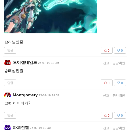
꼬리님인줄
답글
0
0
오이갤네임드
25-07-19 19:39
신고
|
공감 확인
송태섭인줄
답글
0
0
Montgomery
25-07-19 19:39
신고
|
공감 확인
그럼 어디다가?
답글
0
0
파괴전함
25-07-19 19:40
신고
|
공감 확인