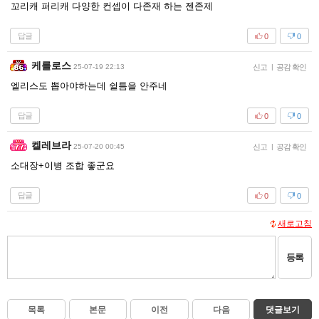
꼬리캐 퍼리캐 다양한 컨셉이 다존재 하는 젠존제
답글
0
0
케를로스
25-07-19 22:13
신고
|
공감 확인
엘리스도 뽑아야하는데 쉴틈을 안주네
답글
0
0
켈레브라
25-07-20 00:45
신고
|
공감 확인
소대장+이병 조합 좋군요
답글
0
0
새로고침
등록
목록
본문
이전
다음
댓글보기