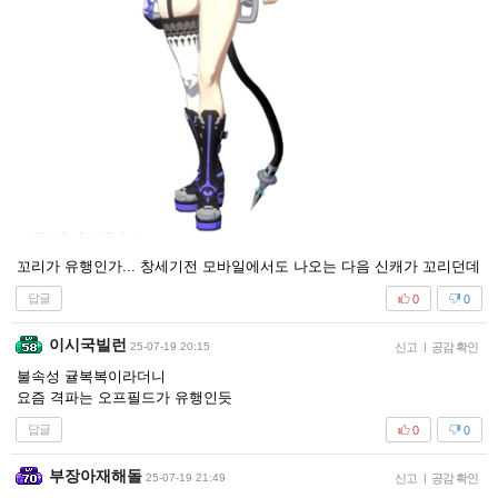
꼬리가 유행인가... 창세기전 모바일에서도 나오는 다음 신캐가 꼬리던데
답글
0
0
이시국빌런
25-07-19 20:15
신고
|
공감 확인
불속성 귤복복이라더니
요즘 격파는 오프필드가 유행인듯
답글
0
0
부장아재해돌
25-07-19 21:49
신고
|
공감 확인