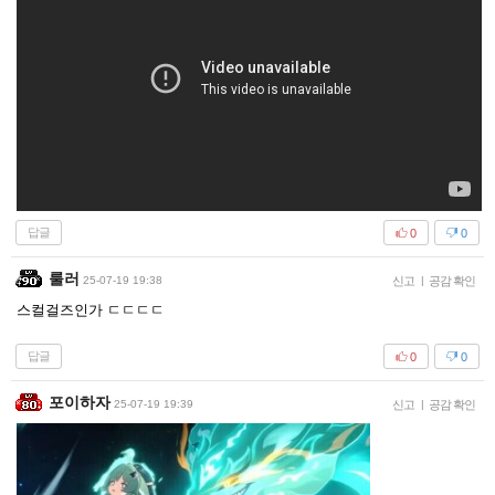
답글
0
0
룰러
25-07-19 19:38
신고
|
공감 확인
스컬걸즈인가 ㄷㄷㄷㄷ
답글
0
0
포이하자
25-07-19 19:39
신고
|
공감 확인