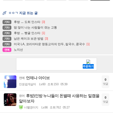
ㅇㅇㄱ 지금 뜨는 글
후방 ㅡ 도희 인스타
[3]
기타
땀 많이 나는 사람들이 겪는 고통
기타
후방 ㅡ 빵귤 인스타
[1]
기타
남은 케이크 보관 방법
[3]
기타
미국 LA, 코리아타운 명동교자의 만두, 칼국수, 콩국수
[1]
기타
노지선
연예
언제나 아이브
연예
0
댓글
인생쉽게살어
Lv.60
조회 150
05:39
후방)인방 누나들이 돈벌때 사용하는 밑캠을
유머
0
알아보자
댓글
너빨갱이지
Lv.86
조회 762
05:27