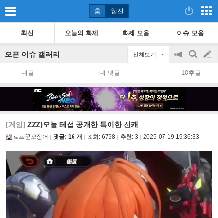
홈
웹진
최신
오늘의 화제
화제 모음
이슈 모음
오픈 이슈 갤러리
전체보기
공
검
글
지
색
내글
내 댓글
10추글
on/off
쓰
기
[게임]
ZZZ)오늘 테섭 공개한 특이한 신캐
로프꾼오징어
댓글: 16 개
조회:
6798
추천:
3
2025-07-19 19:36:33