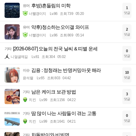
후방)흔들림의 미학
유머
1
댓글
너빨갱이지
Lv.86
조회 739
05:20
약후)청소하는오이갤 와이프
유머
2
댓글
너빨갱이지
Lv.86
조회 869
05:14
[2026-08-07] 오늘의 전국 날씨 & 띠별 운세
기타
0
댓글
니얼굴제길
Lv.81
조회 304
05:02
김용 : 정청래는 반명커밍아웃 해라
이슈
10
댓글
윤석렬
Lv.65
조회 803
04:42
남은 케이크 보관 방법
기타
3
댓글
치킨
Lv.99
조회 1156
04:22
땀 많이 나는 사람들이 겪는 고통
기타
0
댓글
치킨
Lv.99
조회 1641
04:21
차돌박이와 비빔면
기타