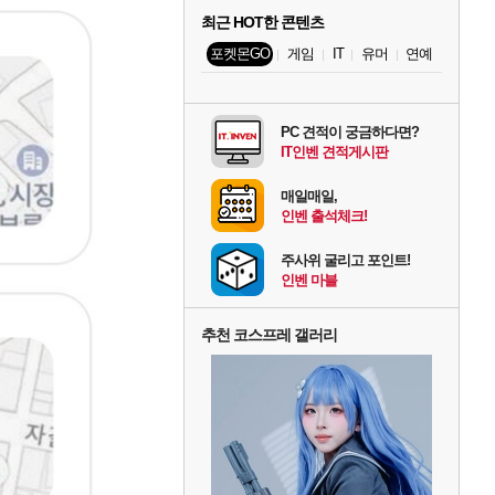
최근 HOT한 콘텐츠
포켓몬GO
게임
IT
유머
연예
PC 견적이 궁금하다면?
IT인벤 견적게시판
매일매일,
인벤 출석체크!
주사위 굴리고 포인트!
인벤 마블
추천 코스프레 갤러리