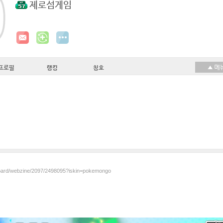
제로섬게임
프로필
랭킹
칭호
/board/webzine/2097/2498095?iskin=pokemongo