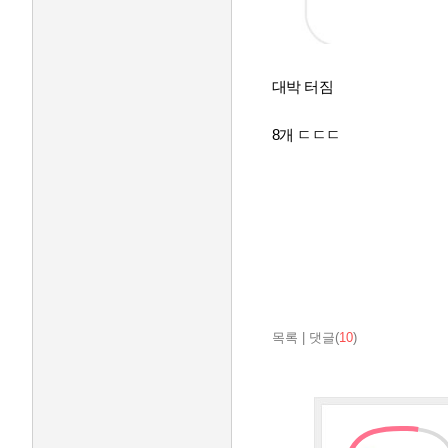
대박 터짐
8개 ㄷㄷㄷ
목록
|
댓글(
10
)