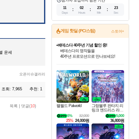
참가자 모집까지 남은 기간
11
02
23
22
Days
Hours
Min
Sec
게임 핫딜 (PC/스팀)
스토어+
베데스다 40주년 기념 할인 중!
베데스다의 명작들을
띠별 운세
40주년 프로모션으로 만나보세요!
인벤게임즈 8월 특별 할인!
드래곤소드: 어웨이크닝 입점!
문명 7 특별 할인!
마블 투혼 파이팅 소울즈 정식출시!
귀무자: 검의 길 예약 판매 중!
비스트 오브 리인카네이션 정식 출시!
커세어 코브 출시 기념 할인!
더 렐릭 퍼스트 가디언 정식 출시
캡콤 프렌차이즈 할인 진행 중!
캡콤 일부 상품 상시 할인
스타워즈 은하계 레이서
로블록스 기프트 카드 공식 입점
인기 퍼블리셔 모음!
스팀으로 만나는 드래곤소드!
조선&고려 DLC 출시 예정
마블 히어로 총 출동&화려한 격투!
10% 할인과
게임프릭 신작 IP
해적'섬'을 발전시키자!
설화x하드코어 액션!
몬헌, 바하 등 인기 IP를
몬헌 와일즈 & 드래곤즈 도그마2
인벤게임즈에서 10% 추가 적립
Robux를 가장 안전하고
최대 90% 할인가를 만나보세요!
네이버혜택과 함께 만나보세요!
50%할인&추가 적립까지!
네이버 포인트 혜택까지!
이니&베니 혜택까지!
네이버 혜택가와 함께 예약하세요!
할인&네이버혜택으로 만나보세요!
네이버페이 혜택과 만나보세요!
할인가에 만나보세요!
일부 에디션 상시 할인!
혜택으로 예약 판매 중
편안하게 충전하세요
오픈이슈갤러리
조회:
7,965
추천:
1
팰월드 Palworld
그랑블루 판타지 리
목록
|
댓글(
10
)
링크 엔드리스 라그
나로크 업그레이드
5%
32,000
5,000
킷 Granblue Fantasy
25%
24,000원
36,800원
Relink Endless Ragn
arok Upgrade Kit DL
C