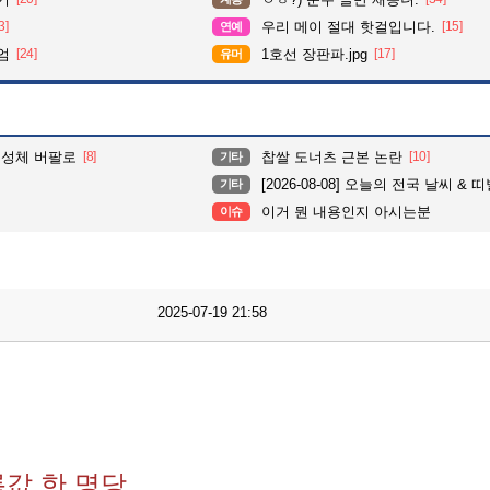
3]
우리 메이 절대 핫걸입니다.
[15]
연예
엄
[24]
1호선 장판파.jpg
[17]
유머
 성체 버팔로
[8]
찹쌀 도너츠 근본 논란
[10]
기타
[2026-08-08] 오늘의 전국 날씨 & 
기타
이거 뭔 내용인지 아시는분
이슈
2025-07-19 21:58
값 한 명당