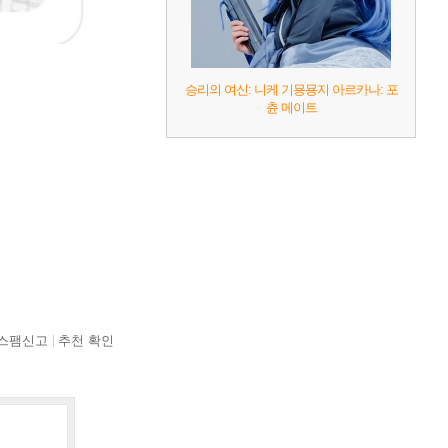
승리의 여신: 니케 기묭묭지 아르카나: 포
츈 메이트
스팸신고
추천 확인