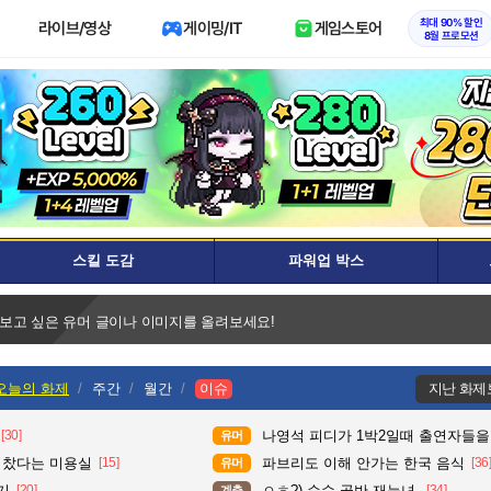
최대 90% 할인
라이브/영상
게이밍/IT
게임스토어
8월 프로모션
스킬 도감
파워업 박스
 보고 싶은 유머 글이나 이미지를 올려보세요!
오늘의 화제
주간
월간
이슈
지난 화제
[30]
나영석 피디가 1박2일때 출연자들을
유머
다 찼다는 미용실
[15]
파브리도 이해 안가는 한국 음식
[36
유머
기
[20]
ㅇㅎ?) 순수 골반 재능녀.
[34]
계층