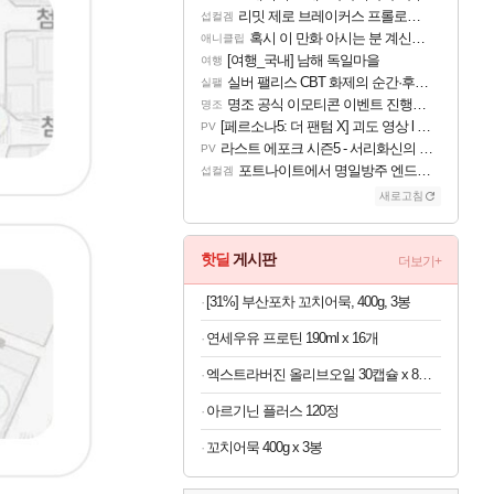
리밋 제로 브레이커스 프롤로그 테스트 후기 영상 업로드
섭컬겜
혹시 이 만화 아시는 분 계신가요
애니클립
[여행_국내] 남해 독일마을
여행
실버 팰리스 CBT 화제의 순간·후기 모음
실팰
명조 공식 이모티콘 이벤트 진행해봤습니다! 참여부터 추첨까지????
명조
[페르소나5: 더 팬텀 X] 괴도 영상 l 타카마키 안·댄싱 스타
PV
라스트 에포크 시즌5 - 서리화신의 분노 티저
PV
포트나이트에서 명일방주 엔드필드 [펠리카] 판매 예정
섭컬겜
새로고침
핫딜
게시판
더보기+
[31%] 부산포차 꼬치어묵, 400g, 3봉
연세우유 프로틴 190ml x 16개
엑스트라버진 올리브오일 30캡슐 x 8박스
아르기닌 플러스 120정
꼬치어묵 400g x 3봉