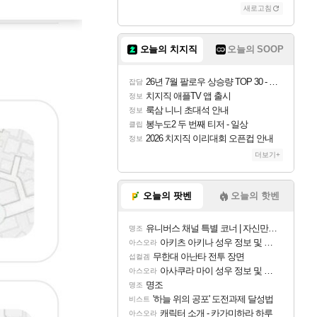
새로고침
오늘의 치지직
오늘의 SOOP
26년 7월 팔로우 상승량 TOP 30 - 월간 치지직
잡담
치지직 애플TV 앱 출시
정보
룩삼 니니 초대석 안내
정보
봉누도2 두 번째 티저 - 일상
클립
2026 치지직 이리대회 오픈컵 안내
정보
더보기+
오늘의 팟벤
오늘의 핫벤
유니버스 채널 특별 코너 | 자신만의 스타일
명조
아키츠 아키나 성우 정보 및 주요 필모
아스오라
무한대 아난타 전투 장면
섭컬겜
아사쿠라 마이 성우 정보 및 주요 필모
아스오라
명조
명조
'하늘 위의 공포' 도전과제 달성법
비스트
캐릭터 소개 - 카가미하라 하루
아스오라