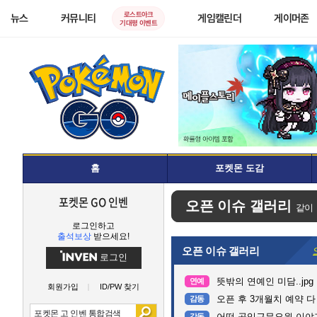
로스트아크
뉴스
커뮤니티
게임캘린더
게이머존
기대평 이벤트
홈
포켓몬 도감
포켓몬 GO 인벤
오픈 이슈 갤러리
같이
로그인하고
출석보상
받으세요!
오픈 이슈 갤러리
로그인
뜻밖의 연예인 미담..jpg
연예
회원가입
ID/PW 찾기
오픈 후 3개월치 예약 
감동
어떤 공익근무요원 이야
감동