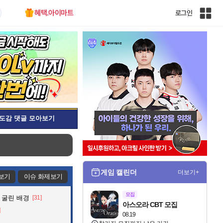
혜택.아이마트
로그인
인
벤
전
체
사
이
트
맵
도감 댓글 모아보기
게임 캘린더
더보기+
보기
이슈 화제보기
모집
 굴린 배경
[31]
아스오라 CBT 모집
]
08.19