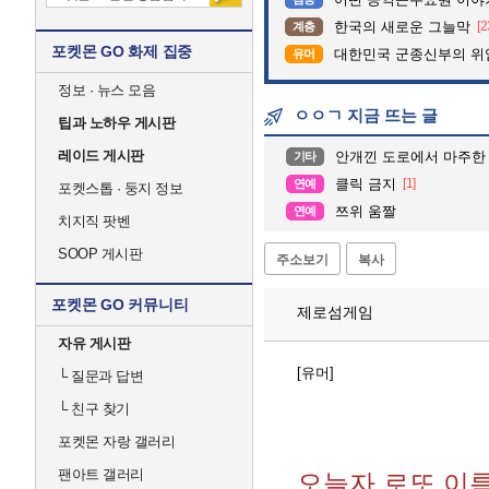
한국의 새로운 그늘막
[2
계층
포켓몬 GO 화제 집중
대한민국 군종신부의 위
유머
정보 · 뉴스 모음
ㅇㅇㄱ 지금 뜨는 글
팁과 노하우 게시판
레이드 게시판
안개낀 도로에서 마주한
기타
클릭 금지
[1]
연예
포켓스톱 · 둥지 정보
쯔위 움짤
연예
치지직 팟벤
SOOP 게시판
주소보기
복사
포켓몬 GO 커뮤니티
제로섬게임
자유 게시판
[유머]
└
질문과 답변
└
친구 찾기
포켓몬 자랑 갤러리
팬아트 갤러리
오늘자 로또 이름