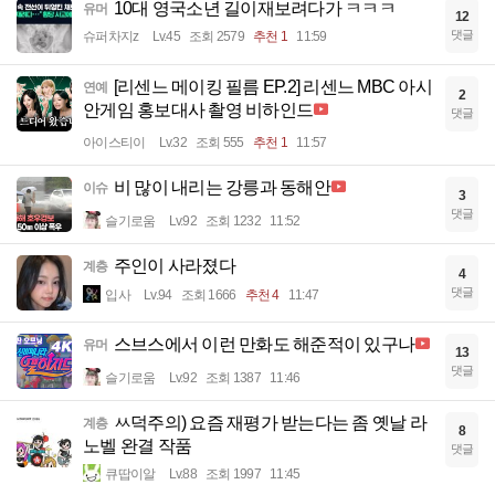
10대 영국소년 길이재보려다가 ㅋㅋㅋ
유머
12
댓글
슈퍼차지z
Lv.45
조회 2579
추천 1
11:59
[리센느 메이킹 필름 EP.2] 리센느 MBC 아시
연예
2
안게임 홍보대사 촬영 비하인드
댓글
아이스티이
Lv.32
조회 555
추천 1
11:57
비 많이 내리는 강릉과 동해안
이슈
3
댓글
슬기로움
Lv.92
조회 1232
11:52
주인이 사라졌다
계층
4
댓글
입사
Lv.94
조회 1666
추천 4
11:47
스브스에서 이런 만화도 해준적이 있구나
유머
13
댓글
슬기로움
Lv.92
조회 1387
11:46
ㅆ덕주의) 요즘 재평가 받는다는 좀 옛날 라
계층
8
노벨 완결 작품
댓글
큐땁이알
Lv.88
조회 1997
11:45