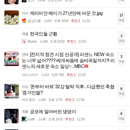
입사
Lv.94
조회 1214
12:16
캐리비안 베이가 27년만에 바꾼 것.jpg
지식
17
댓글
달섭지롱
Lv.94
조회 3430
추천 2
12:10
한국인들 근황
계층
3
댓글
Blume
Lv.86
조회 2359
추천 1
12:05
[전지적 참견 시점 선공개] 리센느 NEW 숙소
연예
3
는 너무 넓어???? 베개싸움에 숨바꼭질까지?! 리
댓글
센느의 새로운 숙소 일상✨, MBC
아이스티이
Lv.32
조회 760
추천 1
12:03
'폰부터 바꿔' 32강 탈락 직후.. 다급했던 축협
이슈
6
'증거인멸?'
댓글
작두콩차
Lv.84
조회 1774
추천 2
11:59
공포에 얼어버린 댕댕이
계층
6
댓글
Earth
Lv.96
조회 1632
추천 2
11:59