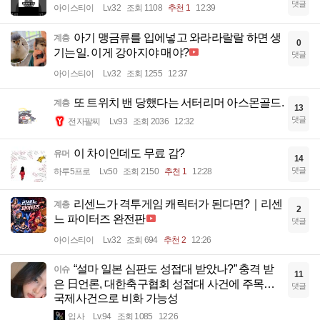
댓글
아이스티이
Lv.32
조회 1108
추천 1
12:39
아기 맹금류를 입에넣고 와라라랄랄 하면 생
계층
0
기는일. 이게 강아지야 매야?
댓글
아이스티이
Lv.32
조회 1255
12:37
또 트위치 밴 당했다는 서터리머 아스몬골드.
계층
13
댓글
전자팔찌
Lv.93
조회 2036
12:32
이 차이인데도 무료 감?
유머
14
댓글
하루5프로
Lv.50
조회 2150
추천 1
12:28
리센느가 격투게임 캐릭터가 된다면?｜리센
계층
2
느 파이터즈 완전판
댓글
아이스티이
Lv.32
조회 694
추천 2
12:26
“설마 일본 심판도 성접대 받았나?” 충격 받
이슈
11
은 日언론, 대한축구협회 성접대 사건에 주목…
댓글
국제사건으로 비화 가능성
입사
Lv.94
조회 1085
12:26