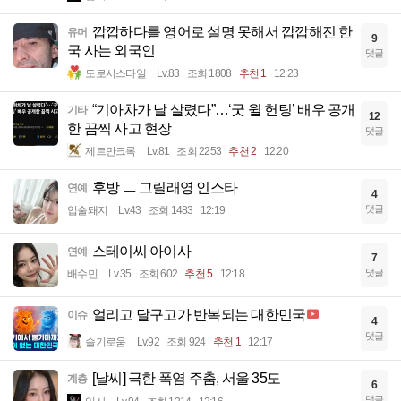
깝깝하다를 영어로 설명 못해서 깝깝해진 한
유머
9
국 사는 외국인
댓글
도로시스타일
Lv.83
조회 1808
추천 1
12:23
“기아차가 날 살렸다”…‘굿 윌 헌팅’ 배우 공개
기타
12
한 끔찍 사고 현장
댓글
제르만크록
Lv.81
조회 2253
추천 2
12:20
후방 ㅡ 그릴래영 인스타
연예
4
댓글
입술돼지
Lv.43
조회 1483
12:19
스테이씨 아이사
연예
7
댓글
배수민
Lv.35
조회 602
추천 5
12:18
얼리고 달구고가 반복되는 대한민국
이슈
4
댓글
슬기로움
Lv.92
조회 924
추천 1
12:17
[날씨] 극한 폭염 주춤, 서울 35도
계층
6
댓글