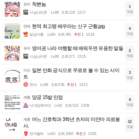
착쁜놈
유머
1
댓글
사실난라쿤
Lv.89
조회 128
13:17
현역 최고령 배우라는 신구 근황.jpg
연예
4
댓글
달섭지롱
Lv.94
조회 391
추천 1
13:16
영어권 나라 여행할 때 배워두면 유용한 말들
유머
2
댓글
사실난라쿤
Lv.89
조회 271
13:15
일본 만화 공식으로 무료로 볼 수 있는 사이
이슈
3
트
댓글
벗바
Lv.96
조회 536
추천 1
13:12
양궁 15발 만점
계층
4
댓글
닉네임해야대
Lv.82
조회 523
13:09
어느 간호학과 3학년 츠자의 미얀마 의료봉
계층
12
사.
댓글
전자팔찌
Lv.93
조회 1080
추천 2
13:05