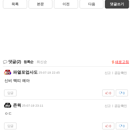
목록
본문
이전
다음
댓글쓰기
댓글
(2)
등록순
|
최신순
새로고침
파열포업사도
25-07-19 22:45
신고
|
공감 확인
신비 떽띠 예아
답글
0
0
존윅
25-07-19 23:11
신고
|
공감 확인
ㅇㄷ
답글
0
0