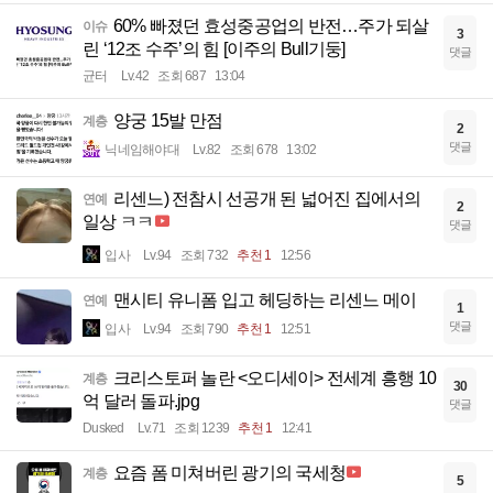
60% 빠졌던 효성중공업의 반전…주가 되살
이슈
3
린 ‘12조 수주’의 힘 [이주의 Bull기둥]
댓글
균터
Lv.42
조회 687
13:04
양궁 15발 만점
계층
2
댓글
닉네임해야대
Lv.82
조회 678
13:02
리센느) 전참시 선공개 된 넓어진 집에서의
연예
2
일상 ㅋㅋ
댓글
입사
Lv.94
조회 732
추천 1
12:56
맨시티 유니폼 입고 헤딩하는 리센느 메이
연예
1
댓글
입사
Lv.94
조회 790
추천 1
12:51
크리스토퍼 놀란 <오디세이> 전세계 흥행 10
계층
30
억 달러 돌파.jpg
댓글
Dusked
Lv.71
조회 1239
추천 1
12:41
요즘 폼 미쳐버린 광기의 국세청
계층
5