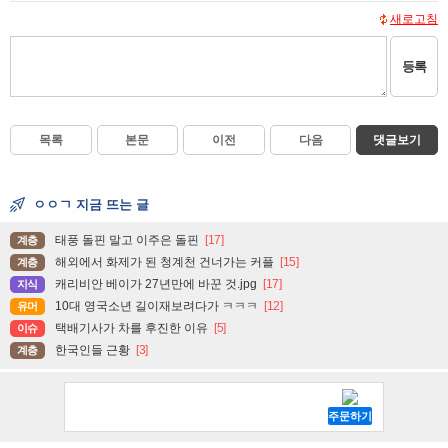
새로고침
등록
목록
본문
이전
다음
댓글보기
ㅇㅇㄱ 지금 뜨는 글
태풍 돌핀 말고 이주은 돌핀
[17]
계층
해외에서 화제가 된 청계천 건너가는 커플
[15]
계층
캐리비안 베이가 27년만에 바꾼 것.jpg
[17]
지식
10대 영국소년 길이재보려다가 ㅋㅋㅋ
[12]
유머
택배기사가 차를 후진한 이유
[5]
이슈
한국인들 근황
[3]
계층