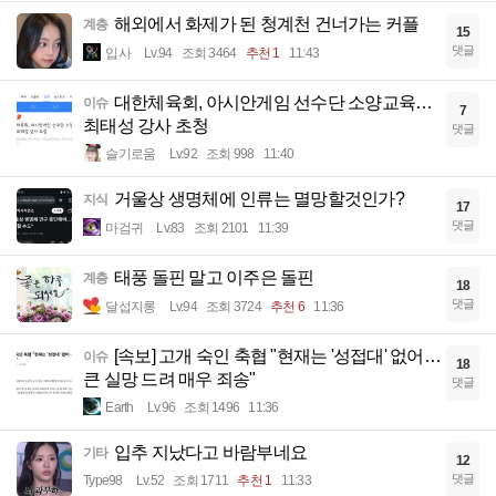
해외에서 화제가 된 청계천 건너가는 커플
계층
15
댓글
입사
Lv.94
조회 3464
추천 1
11:43
대한체육회, 아시안게임 선수단 소양교육…
이슈
7
최태성 강사 초청
댓글
슬기로움
Lv.92
조회 998
11:40
거울상 생명체에 인류는 멸망할것인가?
지식
17
댓글
마검귀
Lv.83
조회 2101
11:39
태풍 돌핀 말고 이주은 돌핀
계층
18
댓글
달섭지롱
Lv.94
조회 3724
추천 6
11:36
[속보] 고개 숙인 축협 "현재는 '성접대' 없어…
이슈
18
큰 실망 드려 매우 죄송"
댓글
Earth
Lv.96
조회 1496
11:36
입추 지났다고 바람부네요
기타
12
댓글
Type98
Lv.52
조회 1711
추천 1
11:33