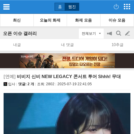
홈
웹진
최신
오늘의 화제
화제 모음
이슈 모음
오픈 이슈 갤러리
전체보기
공
검
글
지
색
내글
내 댓글
10추글
on/off
쓰
기
[연예]
비비지 신비 NEW LEGACY 콘서트 투어 Shhh! 무대
입사
댓글: 2 개
조회:
2802
2025-07-19 22:41:05