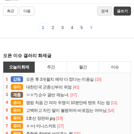
최근
다음
검색
글쓰기
1
2
3
4
5
오픈 이슈 갤러리 화제글
오늘의 화제
주간
월간
이슈
1
감동
[15]
오픈 후 3개월치 예약 다 찼다는 미용실
2
유머
[41]
대한민국 군종신부의 위엄
3
계층
[37]
ㅇㅎ?) 순수 골반 재능녀.
4
유머
[11]
캠핑 처음 간 여자 두명이 10분만에 텐트 치는 법
5
유머
[14]
고백하고 차인 딸이 불평하자 바로잡는 어머님
6
유머
[19]
1호선 장판파.jpg
7
유머
[27]
ㅎㅂ) 미니스커트
8
유머
[15]
축협을 한번에 보여주는 짤