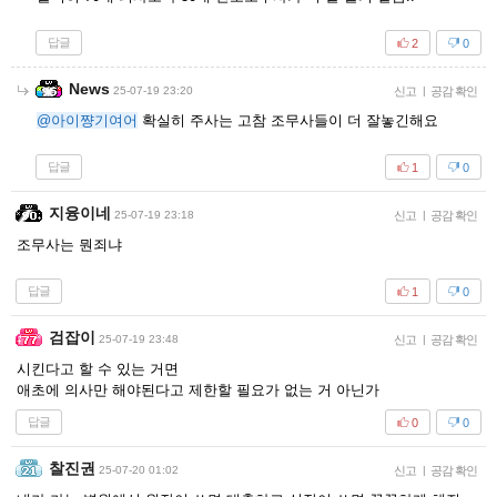
답글
2
0
News
25-07-19 23:20
신고
|
공감 확인
@아이쨩기여어
확실히 주사는 고참 조무사들이 더 잘놓긴해요
답글
1
0
지융이네
25-07-19 23:18
신고
|
공감 확인
조무사는 뭔죄냐
답글
1
0
검잡이
25-07-19 23:48
신고
|
공감 확인
시킨다고 할 수 있는 거면
애초에 의사만 해야된다고 제한할 필요가 없는 거 아닌가
답글
0
0
찰진권
25-07-20 01:02
신고
|
공감 확인