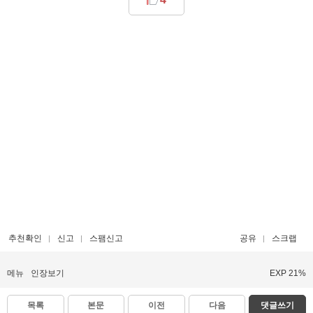
추천확인
신고
스팸신고
공유
스크랩
메뉴
인장보기
EXP 21%
목록
본문
이전
다음
댓글쓰기