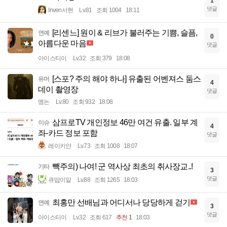
1
댓글
Inven서현
Lv.81
조회 1004
18:11
[리센느] 원이 & 리브가 불러주는 기쁨, 슬픔,
연예
0
아름다운 마음
댓글
아이스티이
Lv.32
조회 379
18:08
[스포? 주의 해야 하나] 유출된 어벤져스 둠스
유머
4
데이 촬영장
댓글
멤논
Lv.80
조회 932
18:08
삼프로TV 개인정보 46만 여건 유출. 일부 계
이슈
4
좌-카드 정보 포함
댓글
레이키얀
Lv.73
조회 1008
18:07
빽주의) 나여! 군 역사상 최초의 취사장교..!
기타
3
댓글
큐땁이알
Lv.88
조회 1265
18:03
최홍만 선배님과 어디서나 당당하게 걷기
연예
3
댓글
아이스티이
Lv.32
조회 617
추천 1
18:03