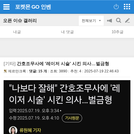
포켓몬 GO
인벤
오픈 이슈 갤러리
전체보기
공
검
글
지
색
내글
내 댓글
10추글
on/off
쓰
기
[기타]
간호조무사에 '레이저 시술' 시킨 의사…벌금형
제르만크록
댓글: 15 개
조회:
3890
추천:
4
2025-07-19 22:46:43