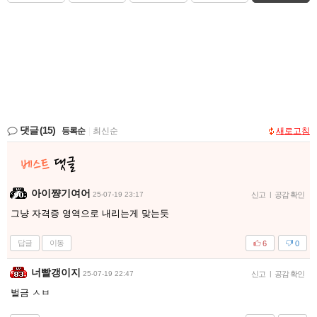
댓글
(15)
등록순
|
최신순
새로고침
아이쨩기여어
25-07-19 23:17
신고
|
공감 확인
그냥 자격증 영역으로 내리는게 맞는듯
답글
이동
6
0
너빨갱이지
25-07-19 22:47
신고
|
공감 확인
벌금 ㅅㅂ