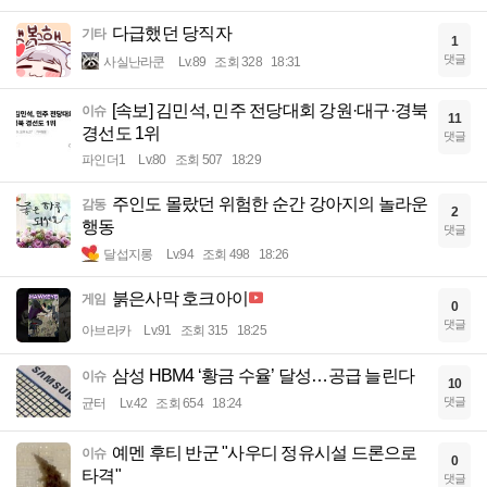
다급했던 당직자
기타
1
댓글
사실난라쿤
Lv.89
조회 328
18:31
[속보] 김민석, 민주 전당대회 강원·대구·경북
이슈
11
경선도 1위
댓글
파인더1
Lv.80
조회 507
18:29
주인도 몰랐던 위험한 순간 강아지의 놀라운
감동
2
행동
댓글
달섭지롱
Lv.94
조회 498
18:26
붉은사막 호크아이
게임
0
댓글
아브라카
Lv.91
조회 315
18:25
삼성 HBM4 ‘황금 수율’ 달성…공급 늘린다
이슈
10
댓글
균터
Lv.42
조회 654
18:24
예멘 후티 반군 "사우디 정유시설 드론으로
이슈
0
타격"
댓글