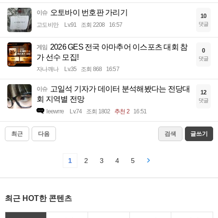
오토바이 번호판 가리기
이슈
10
댓글
고도비만
Lv.91
조회 2208
16:57
2026 GES 전국 아마추어 이스포츠 대회 참
게임
0
가 선수 모집!
댓글
자나깨나
Lv.35
조회 868
16:57
고일석 기자가 데이터 분석해봤다는 전당대
이슈
12
회 지역별 전망
댓글
Ieewrre
Lv.74
조회 1802
추천 2
16:51
최근
다음
검색
글쓰기
1
2
3
4
5
최근 HOT한 콘텐츠