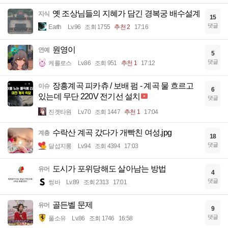
옛 조상님들의 지혜가 담긴 경복궁 배수설계
지식
15
댓글
Earth
Lv.96
조회 1755
추천 2
17:16
원영이
연예
5
댓글
케를로스
Lv.86
조회 951
추천 1
17:12
장흥계곡 피카츄 / 보배 펌 - 계곡 물 흐르고
이슈
6
있는데 무단 220V 전기선 설치
댓글
진겟타원
Lv.70
조회 1447
추천 1
17:04
수락산 계곡 갔다가 개빡친 여성.jpg
계층
18
댓글
달섭지롱
Lv.94
조회 4394
17:03
도시가 포위당해도 살아남는 방법
유머
4
댓글
썽바
Lv.89
조회 2313
17:01
골든벨 문제
유머
9
댓글
풀소유
Lv.86
조회 1746
16:58