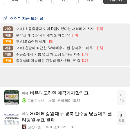
ㅇㅇㄱ 지금 뜨는 글
ㅇㅎ) 초등학생때 이미 D컵이였다는 서터리머 츠자..
[16]
계층
수락산 계곡 갔다가 개빡친 여성.jpg
[18]
계층
후방)코스어의 세계
[19]
유머
ㅇㅎ) 친딸이 롸끈한 AV여배우가 된 할리우드 배우...
[16]
계층
주유소에서 기름 넣고 차 고장 났다는 차주
[14]
계층
중학생때 미술학원 원장쌤 망사 팬티 본 썰
[17]
유머
비온다고하면 계곡가지말라고..
이슈
6
댓글
드라고노브
Lv.90
조회 390
18:32
260809 강원 대구 경북 민주당 당원대회 권
이슈
5
리당원 투표 결과
댓글
진겟타원
Lv.70
조회 321
18:31