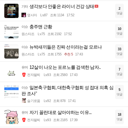
생각보다 안좋은 라이너 건강 상태
기타
2
댓글
옆사마
Lv.87
조회 1134
17:52
충주맨 근황
이슈
10
댓글
원스타조
Lv.75
조회 2192
17:52
뉴박새끼들은 진짜 선이라는걸 모르나
이슈
33
댓글
원스타조
Lv.75
조회 1755
추천 5
17:43
12살이 나오는 포르노를 검색한 남자..
유머
7
댓글
전자팔찌
Lv.93
조회 2580
17:43
일본축구협회, 대한축구협회 성 접대 의혹 심
이슈
5
판 조사"
댓글
슬기로움
Lv.92
조회 878
17:41
자기 꼴린대로 살아야하는 이유...
유머
18
댓글
전자팔찌
Lv.93
조회 2185
17:39