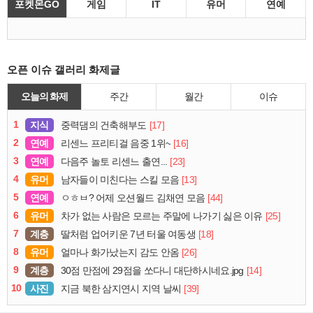
포켓몬GO
게임
IT
유머
연예
오픈 이슈 갤러리 화제글
오늘의 화제
주간
월간
이슈
1
지식
[17]
중력댐의 건축해부도
2
연예
[16]
리센느 프리티걸 음중 1위~
3
연예
[23]
다음주 놀토 리센느 출연...
4
유머
[13]
남자들이 미친다는 스킬 모음
5
연예
[44]
ㅇㅎㅂ? 어제 오션월드 김채연 모음
6
유머
[25]
차가 없는 사람은 모르는 주말에 나가기 싫은 이유
7
계층
[18]
딸처럼 업어키운 7년 터울 여동생
8
유머
[26]
얼마나 화가났는지 감도 안옴
9
계층
[14]
30점 만점에 29점을 쏘다니 대단하시네요.jpg
10
사진
[39]
지금 북한 삼지연시 지역 날씨