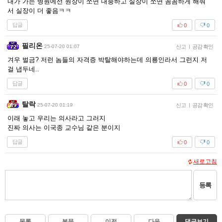
내가 가는 병원에선 원장이 쏘면 대충하고 실장이 쏘면 꼼꼼하게 해줘
서 실장이 더 좋음ㅋㅋ
답글
0
0
필리온
25-07-20 01:07
신고
|
공감 확인
겨우 벌금? 저런 놈들의 자격증 박탈해야하는데 의룡인라서 그런지 저
걸 냅두네..
답글
0
0
탈락
25-07-20 01:19
신고
|
공감 확인
이래 놓고 우리는 의사라고 그러지
진짜 의사는 이국종 교수님 같은 분이지
답글
0
0
새로고침
등록
목록
본문
이전
다음
댓글보기