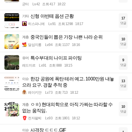
균터
Lv.42
조회 417
18:22
신형 아반떼 옵션 근황
기타
17
댓글
히스파니에
Lv.91
조회 1298
18:17
중국인들이 뽑은 가장 나쁜 나라 순위
계층
10
댓글
달섭지롱
Lv.94
조회 1137
18:16
특수부대의 나이프 파이팅
유머
9
댓글
레드미르
Lv.91
조회 888
18:15
한강 공원에 폭탄 테러 예고. 1000만원 내놓
이슈
13
으라 요구. 경찰 추적 중
댓글
레이키얀
Lv.73
조회 713
18:12
ㅇㅎ) 현대의학으로 아직 가짜는 따라할 수
계층
10
없는 움직임.
댓글
전자팔찌
Lv.93
조회 1801
18:12
사격장 ㄷㄷㄷ.GIF
이슈