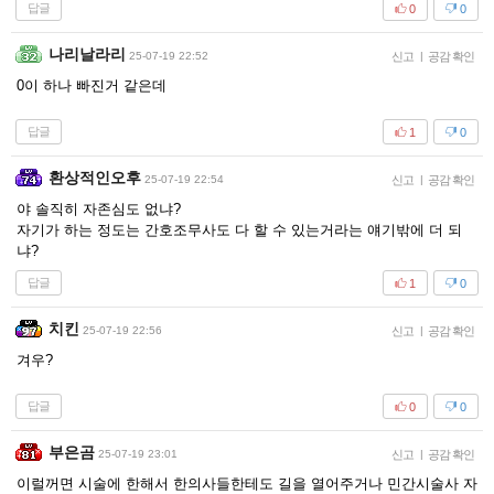
답글
0
0
나리날라리
25-07-19 22:52
신고
|
공감 확인
0이 하나 빠진거 같은데
답글
1
0
환상적인오후
25-07-19 22:54
신고
|
공감 확인
야 솔직히 자존심도 없냐?
자기가 하는 정도는 간호조무사도 다 할 수 있는거라는 얘기밖에 더 되
냐?
답글
1
0
치킨
25-07-19 22:56
신고
|
공감 확인
겨우?
답글
0
0
부은곰
25-07-19 23:01
신고
|
공감 확인
이럴꺼면 시술에 한해서 한의사들한테도 길을 열어주거나 민간시술사 자