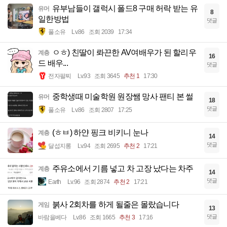
유부남들이 갤럭시 폴드8 구매 허락 받는 유
유머
8
일한방법
댓글
풀소유
Lv.86
조회 2039
17:34
ㅇㅎ) 친딸이 롸끈한 AV여배우가 된 할리우
계층
16
드 배우...
댓글
전자팔찌
Lv.93
조회 3645
추천 1
17:30
중학생때 미술학원 원장쌤 망사 팬티 본 썰
유머
18
댓글
풀소유
Lv.86
조회 2807
17:25
(ㅎㅂ) 하얀 핑크 비키니 눈나
계층
14
댓글
달섭지롱
Lv.94
조회 2695
추천 2
17:21
주유소에서 기름 넣고 차 고장 났다는 차주
계층
14
댓글
Earth
Lv.96
조회 2874
추천 2
17:21
붉사 2회차를 하게 될줄은 몰랐습니다
게임
13
댓글
바람을베다
Lv.86
조회 1665
추천 3
17:16