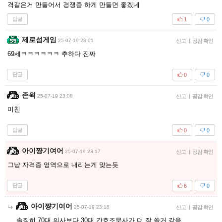
격같은거 만들어서 경쟁좀 하게 만들면 좋겠네
답글
1
0
제로섬게임
25-07-19 23:01
신고
|
공감 확인
69세ㅋㅋㅋㅋㅋㅋ 추하다 진짜
답글
0
0
존윅
25-07-19 23:08
신고
|
공감 확인
미친
답글
0
0
아이쨩기여어
25-07-19 23:17
신고
|
공감 확인
그냥 자격증 영역으로 내리는게 맞는듯
답글
6
0
아이쨩기여어
25-07-19 23:18
신고
|
공감 확인
솔직히 70대 의사보다 30대 간호조무사가 더 잘 쏠거 같음..