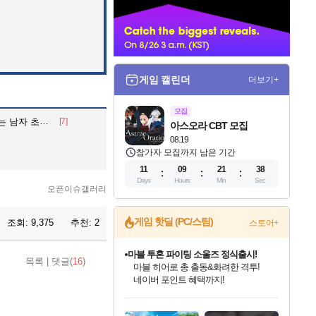
너
게임 캘린더
더보기+
모집
 남자 초상화
[7]
아스오라 CBT 모집
08.19
참가자 모집까지 남은 기간
11
09
21
37
Days
Hours
Min
Sec
오픈이슈갤러리
게임 핫딜 (PC/스팀)
조회:
9,375
추천:
2
스토어+
마블 투혼 파이팅 소울즈 정식출시!
목록
|
댓글(
16
)
마블 히어로 총 출동&화려한 격투!
네이버 포인트 혜택까지!
귀무자: 검의 길 예약 판매 중!
인벤게임즈 8월 특별 할인!
드래곤소드: 어웨이크닝 입점!
문명 7 특별 할인!
비스트 오브 리인카네이션 정식 출시!
커세어 코브 출시 기념 할인!
더 렐릭 퍼스트 가디언 정식 출시
베데스다 40주년 기념 할인 중!
캡콤 프렌차이즈 할인 진행 중!
캡콤 일부 상품 상시 할인
스타워즈 은하계 레이서
로블록스 기프트 카드 공식 입점
10% 할인과
인기 퍼블리셔 모음!
스팀으로 만나는 드래곤소드!
조선&고려 DLC 출시 예정
게임프릭 신작 IP
해적'섬'을 발전시키자!
설화x하드코어 액션!
베데스다의 명작들을
몬헌, 바하 등 인기 IP를
몬헌 와일즈 & 드래곤즈 도그마2
인벤게임즈에서 10% 추가 적립
Robux를 가장 안전하고