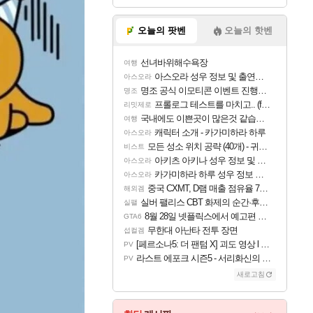
오늘의 팟벤
오늘의 핫벤
선녀바위해수욕장
여행
아스오라 성우 정보 및 출연작 모음
아스오라
명조 공식 이모티콘 이벤트 진행해봤습니다! 참여부터 추첨까지????
명조
프롤로그 테스트를 마치고.. (feat. 리아)
리밋제로
국내에도 이쁜곳이 많은것 같습니다
여행
캐릭터 소개 - 카가미하라 하루
아스오라
모든 성소 위치 공략 (40개) - 귀환한 영혼 도전과제
비스트
아키츠 아키나 성우 정보 및 주요 필모
아스오라
카가미하라 하루 성우 정보 및 주요 필모
아스오라
중국 CXMT, D램 매출 점유율 7%…글로벌 4위로 부상
해외겜
실버 팰리스 CBT 화제의 순간·후기 모음
실팰
8월 28일 넷플릭스에서 예고편 공개 예정
GTA6
무한대 아난타 전투 장면
섭컬겜
[페르소나5: 더 팬텀 X] 괴도 영상 l 타카마키 안·댄싱 스타
PV
라스트 에포크 시즌5 - 서리화신의 분노 티저
PV
새로고침