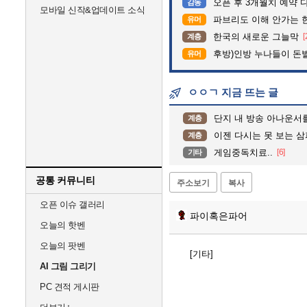
오픈 후 3개월치 예약 
감동
모바일 신작&업데이트 소식
파브리도 이해 안가는 
유머
한국의 새로운 그늘막
[
계층
후방)인방 누나들이 돈벌때
유머
ㅇㅇㄱ 지금 뜨는 글
단지 내 방송 아나운서를 바꾸고 나서 집중
계층
이젠 다시는 못 보는 
계층
게임중독치료..
[6]
기타
공통 커뮤니티
주소보기
복사
오픈 이슈 갤러리
파이혹은파어
오늘의 핫벤
오늘의 팟벤
[기타]
AI 그림 그리기
PC 견적 게시판