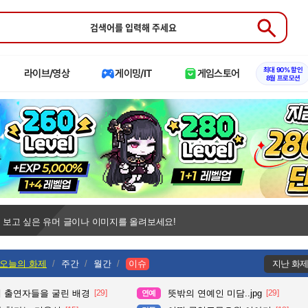
Submit
최대 90% 할인
라이브/영상
게이밍/IT
게임스토어
8월 프로모션
 보고 싶은 유머 글이나 이미지를 올려보세요!
오늘의 화제
주간
월간
이슈
지난 화
때 출연자들을 굴린 배경
[29]
뜻밖의 연예인 미담..jpg
[29]
연예