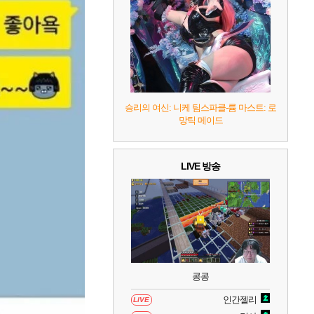
8
헤일로: 캠페인 이볼브드
2
9
캡틴 츠바사 2 월드 파이터즈
10
레고 배트맨: 레거시 오브 더 다크 나이트
승리의 여신: 니케 팀스파클-륨 마스트: 로
망틱 메이드
LIVE 방송
콩콩
인간젤리
LIVE