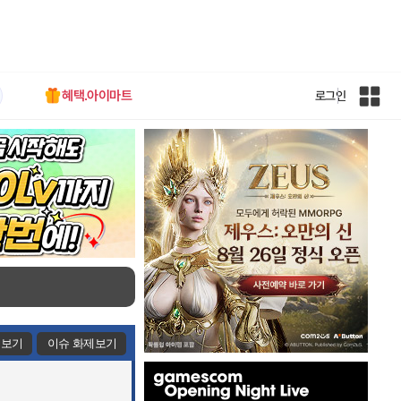
혜택.아이마트
로그인
인
벤
전
체
사
이
트
맵
제보기
이슈 화제보기
인
벤
배