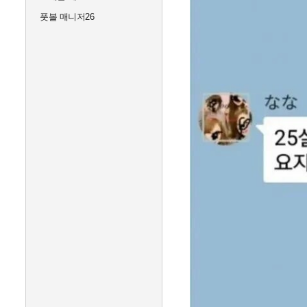
풋볼 매니저26