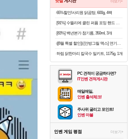
핫딜
게시판
더보기+
65%할인!사리원 닭곰탕, 600g, 4팩
[91%] 수뜰리에 클린 퍼퓸 포밍 핸드 워시, 블랑쉬향, 510ml, 2개
[83%] 백년본가 참기름, 350ml, 3개
((8월 특별 할인)) [안방그릴 맥스] 연기+냄새+기름잡는 하프돔 전기그릴(+보관가방+필터10개) AB1201MF / 2026 시즌7
하림 닭한마리 칼국수 밀키트, 1175g, 1개
PC 견적이 궁금하다면?
IT인벤 견적게시판
매일매일,
인벤 출석체크!
주사위 굴리고 포인트!
인벤 마블
인벤 게임 평점
더보기+