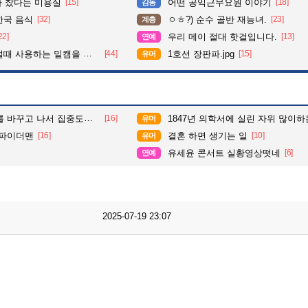
다 찼다는 미용실
[15]
어떤 공익근무요원 이야기
[18]
감동
한국 음식
[32]
ㅇㅎ?) 순수 골반 재능녀.
[23]
계층
22]
우리 메이 절대 핫걸입니다.
[13]
연예
 사용하는 밑캠을 알아보자
[44]
1호선 장판파.jpg
[15]
유머
도가 확 올라갔다는 한 아파트의 안내방송
[16]
1847년 의학서에 실린 자위 많이하는
유머
삼파이더맨
[16]
결혼 하면 생기는 일
[10]
유머
유세윤 콘서트 실황영상떳네
[6]
연예
2025-07-19 23:07