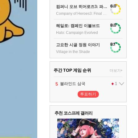
6.0
컴퍼니 오브 히어로즈3: 파이널 스탠드
Company of Heroes3: Final stand
8.0
헤일로: 캠페인 이볼브드
Halo: Campaign Evolved
8.1
고요한 시골 정원 이야기
Village in the Shade
주간 TOP 게임 순위
더보기+
1
2
3
4
5
팰월드
프로야구스피리츠2026
드래곤소드 : 어웨이크닝
블라인드 삼국
어쌔신 크리드: 블랙 플래그 리싱크드
1
2
2
1
투표하기
6
그랑블루 판타지 리링크 - 엔드리스 라그나로크
1
추천 코스프레 갤러리
7
리듬 천국 미라클 스타즈
2