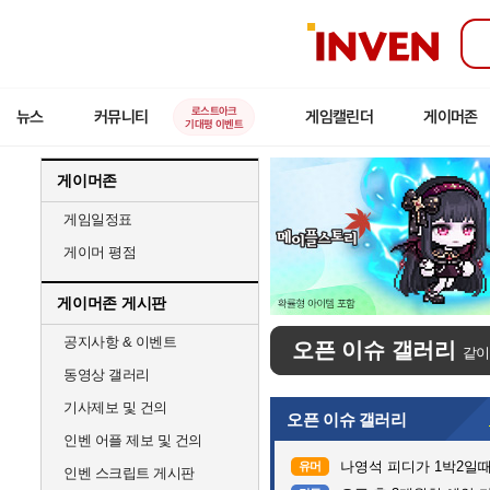
인
벤
로스트아크
뉴스
커뮤니티
게임캘린더
게이머존
기대평 이벤트
게이머존
게임일정표
게이머 평점
게이머존 게시판
공지사항 & 이벤트
오픈 이슈 갤러리
같이
동영상 갤러리
기사제보 및 건의
오픈 이슈 갤러리
인벤 어플 제보 및 건의
나영석 피디가 1박2일
유머
인벤 스크립트 게시판