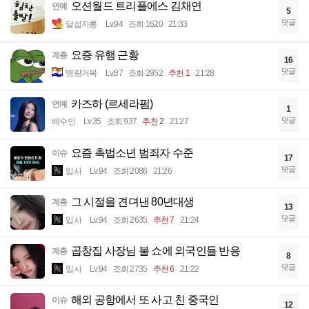
오션월드 트리플에스 김채연
연예
5
댓글
달섭지롱
Lv.94
조회 1620
21:33
요증 유행 근황
계층
16
댓글
명량거북
Lv.87
조회 2952
추천 1
21:28
카즈하 (르세라핌)
연예
1
댓글
배수민
Lv.35
조회 937
추천 2
21:27
요즘 촉법소년 범죄자 수준
이슈
17
댓글
입사
Lv.94
조회 2086
21:26
그 시절을 견뎌낸 80년대생
계층
13
댓글
입사
Lv.94
조회 2635
추천 7
21:24
곱창집 사장님 불 쇼에 외국인들 반응
계층
8
댓글
입사
Lv.94
조회 2735
추천 6
21:22
해외 공항에서 또 사고 친 중국인
이슈
12