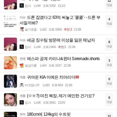
12
댓글
입사
Lv.94
조회 3292
21:10
드론 잡겠다고 63억 써놓고 '쿨쿨'‥드론 부
이슈
4
서질까봐?
댓글
슬기로움
Lv.92
조회 1966
추천 2
21:09
세금 징수팀 방문에 이성을 잃은 체납자
이슈
8
댓글
입사
Lv.94
조회 2464
추천 1
21:08
에스파 공계 카리나&윈터 Serenade.shorts
연예
3
댓글
달섭지롱
Lv.94
조회 1037
21:08
귀여운 KIA 이예은 치어리더
계층
0
댓글
바오밥나무
Lv.83
조회 834
21:06
(ㅇㅎ?) 여친 복장, 제가 예민한 건가요?
계층
8
댓글
입사
Lv.94
조회 3641
21:05
180cm에 124kg의 수트핏
유머
12