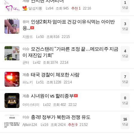
안지현 치어리더
계층
1
댓글
달섭지롱
Lv.94
조회 945
추천 1
22:16
인생2회차 엄마표 건강 이유식먹는 아이반
유머
3
응...
댓글
지원뜨
Lv.50
조회 816
22:15
모건스탠리 "가파른 조정 끝…메모리주 지금
이슈
4
이 재진입 기회"
댓글
균터
Lv.42
조회 1074
22:14
태국 경찰이 체포한 사람
계층
7
댓글
파노키
Lv.51
조회 1228
22:14
시녀원이 vs 할리종부
계층
0
댓글
아이스티이
Lv.32
조회 402
22:12
충격! 정부가 북한과 전쟁 유도
이슈
16
댓글
Ajfucn124
Lv.16
조회 2424
추천 9
21:52