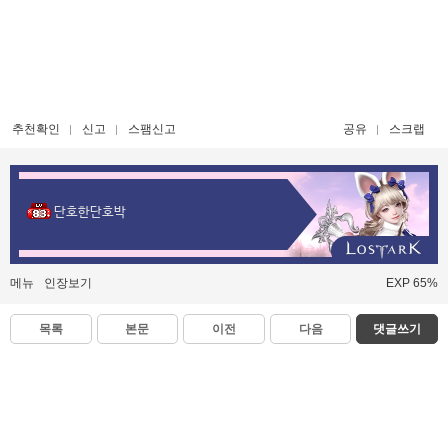
추천확인
신고
스팸신고
공유
스크랩
단호한단호박
메뉴
인장보기
EXP 65%
목록
본문
이전
다음
댓글쓰기