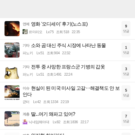
영화 '오디세이' 후기(노스포)
연예
9
댓글
르마리오
Lv.75
조회 518
22:35
소와 곰 대신 주식 시장에 나타난 동물
기타
1
댓글
파노키
Lv.51
조회 904
22:32
전투 중 사망한 프랑스군 기병의 갑옷
기타
3
댓글
파노키
Lv.51
조회 1491
22:24
현실이 된 미국 미사일 고갈‥해결책도 안 보
이슈
5
인다
댓글
균터
Lv.42
조회 1334
22:19
딸...여기 왜파고 있어?
계층
7
댓글
닉네임해야대
Lv.82
조회 1836
22:17