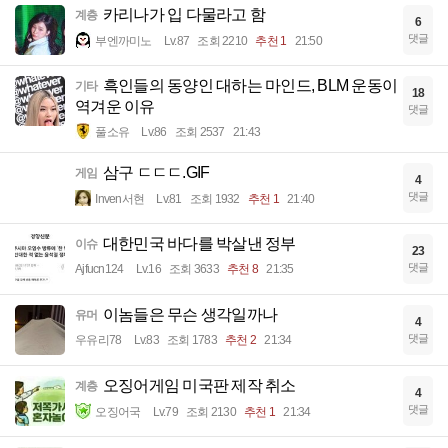
카리나가 입 다물라고 함
계층
6
댓글
부엔까미노
Lv.87
조회 2210
추천 1
21:50
흑인들의 동양인 대하는 마인드, BLM 운동이
기타
18
역겨운 이유
댓글
풀소유
Lv.86
조회 2537
21:43
삼구 ㄷㄷㄷ.GIF
게임
4
댓글
Inven서현
Lv.81
조회 1932
추천 1
21:40
대한민국 바다를 박살낸 정부
이슈
23
댓글
Ajfucn124
Lv.16
조회 3633
추천 8
21:35
이놈들은 무슨 생각일까나
유머
4
댓글
우유리78
Lv.83
조회 1783
추천 2
21:34
오징어게임 미국판 제작 취소
계층
4
댓글
오징어국
Lv.79
조회 2130
추천 1
21:34