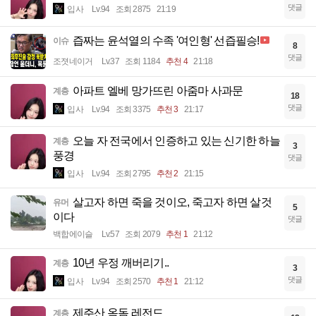
댓글
입사
Lv.94
조회 2875
21:19
즙짜는 윤석열의 수족 '여인형' 선즙필승!
이슈
8
댓글
조졋네이거
Lv.37
조회 1184
추천 4
21:18
아파트 엘베 망가뜨린 아줌마 사과문
계층
18
댓글
입사
Lv.94
조회 3375
추천 3
21:17
오늘 자 전국에서 인증하고 있는 신기한 하늘
계층
3
풍경
댓글
입사
Lv.94
조회 2795
추천 2
21:15
살고자 하면 죽을 것이오, 죽고자 하면 살것
유머
5
이다
댓글
백합에이슬
Lv.57
조회 2079
추천 1
21:12
10년 우정 깨버리기..
계층
3
댓글
입사
Lv.94
조회 2570
추천 1
21:12
제주산 옥돔 레전드
계층