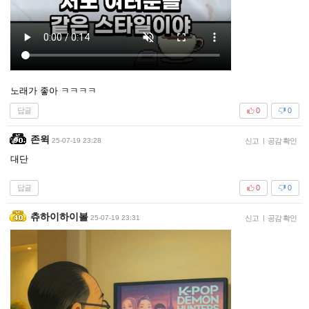
노래가 좋아 ㅋㅋㅋㅋ
답글
0
0
존윅
25-07-19 23:28
신고
|
공감 확인
대단
답글
0
0
츄하이하이볼
25-07-19 23:31
신고
|
공감 확인