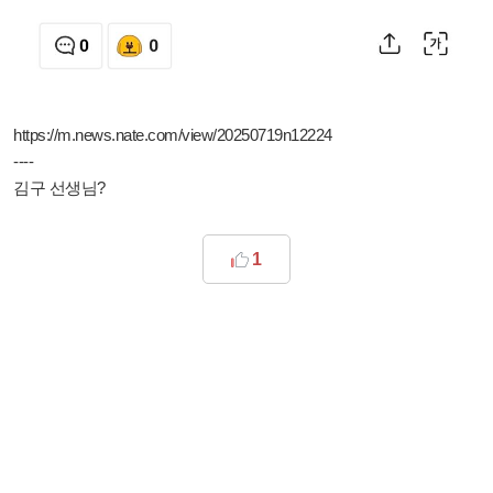
https://m.news.nate.com/view/20250719n12224
----
김구 선생님?
1