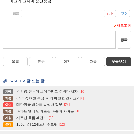
배그가 그나마 선전중임
답글
0
0
새로고침
등록
목록
본문
이전
다음
댓글보기
ㅇㅇㄱ 지금 뜨는 글
ㅇㅎ)멋있는거 보여주려고 준비한 처자
[10]
기타
(ㅇㅎ?) 여친 복장, 제가 예민한 건가요?
[8]
계층
대한민국 바다를 박살낸 정부
[23]
이슈
아파트 엘베 망가뜨린 아줌마 사과문
[18]
계층
제주산 옥돔 레전드
[12]
계층
180cm에 124kg의 수트핏
[12]
유머