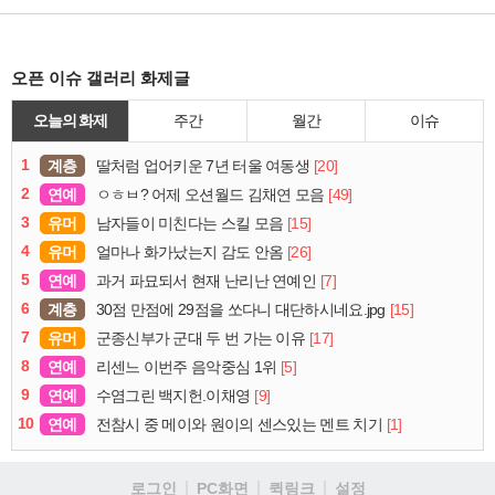
오픈 이슈 갤러리 화제글
오늘의 화제
주간
월간
이슈
1
계층
[20]
딸처럼 업어키운 7년 터울 여동생
2
연예
[49]
ㅇㅎㅂ? 어제 오션월드 김채연 모음
3
유머
[15]
남자들이 미친다는 스킬 모음
4
유머
[26]
얼마나 화가났는지 감도 안옴
5
연예
[7]
과거 파묘되서 현재 난리난 연예인
6
계층
[15]
30점 만점에 29점을 쏘다니 대단하시네요.jpg
7
유머
[17]
군종신부가 군대 두 번 가는 이유
8
연예
[5]
리센느 이번주 음악중심 1위
9
연예
[9]
수염그린 백지헌.이채영
10
연예
[1]
전참시 중 메이와 원이의 센스있는 멘트 치기
로그인
PC화면
퀵링크
설정