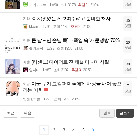
댓글
드라고노브
Lv.90
조회 3178
추천 1
21:04
ㅇㅎ)멋있는거 보여주려고 준비한 처자
기타
10
댓글
Maxim
Lv.91
조회 4485
추천 2
21:00
문 닫으면 손님 뚝"‥폭염 속 '개문냉방' 70%
이슈
10
댓글
슬기로움
Lv.92
조회 1958
21:00
(리센느) 다이어트 전 제철 미나미 시절
계층
20
댓글
옆사마
Lv.87
조회 2102
추천 3
20:53
미군 무기 고갈과 미국에게 배상금 내어 놓으
이슈
7
라는 이란.
댓글
영원한하늘
Lv.71
조회 1202
20:52
최근
다음
검색
글쓰기
1
2
3
4
5