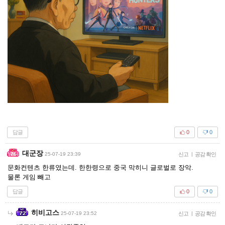
답글
0
0
대군장
25-07-19 23:39
신고
|
공감 확인
문화컨텐츠 한류였는데. 한한령으로 중국 막히니 글로벌로 장악.
물론 게임 빼고
답글
0
0
히비고스
25-07-19 23:52
신고
|
공감 확인