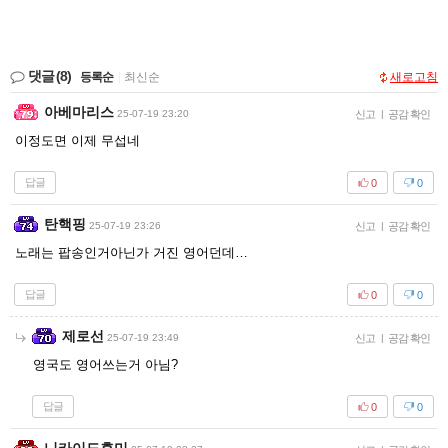
댓글
(8)
등록순
|
최신순
새로고침
아베마리스
25-07-19 23:20
신고
|
공감 확인
이정도면 이제 무섭네
답글
0
0
탄핵핑
25-07-19 23:26
신고
|
공감 확인
노래는 팝송인거아닌가 거진 영어던데…
답글
0
0
제로선
25-07-19 23:49
신고
|
공감 확인
영국도 영어쓰는거 아님?
답글
0
0