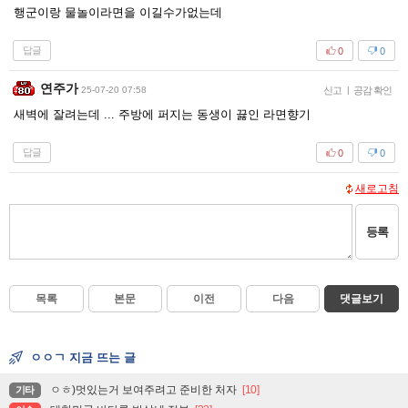
행군이랑 물놀이라면을 이길수가없는데
답글
0
0
연주가
25-07-20 07:58
신고
|
공감 확인
새벽에 잘려는데 ... 주방에 퍼지는 동생이 끓인 라면향기
답글
0
0
새로고침
등록
목록
본문
이전
다음
댓글보기
ㅇㅇㄱ 지금 뜨는 글
ㅇㅎ)멋있는거 보여주려고 준비한 처자
[10]
기타