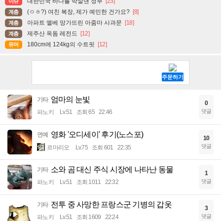
대한민국 바다를 박살낸 정부
[23]
이슈
(ㅇㅎ?) 여친 복장, 제가 예민한 건가요?
[8]
계층
아파트 엘베 망가뜨린 아줌마 사과문
[18]
계층
제주산 옥돔 레전드
[12]
계층
180cm에 124kg의 수트핏
[12]
유머
엄마의 눈빛
기타
0
댓글
파노키
Lv.51
조회 65
22:46
영화 '오디세이' 후기(노스포)
연예
10
댓글
르마리오
Lv.75
조회 601
22:35
소와 곰 대신 주식 시장에 나타난 동물
기타
1
댓글
파노키
Lv.51
조회 1011
22:32
전투 중 사망한 프랑스군 기병의 갑옷
기타
3
댓글
파노키
Lv.51
조회 1609
22:24