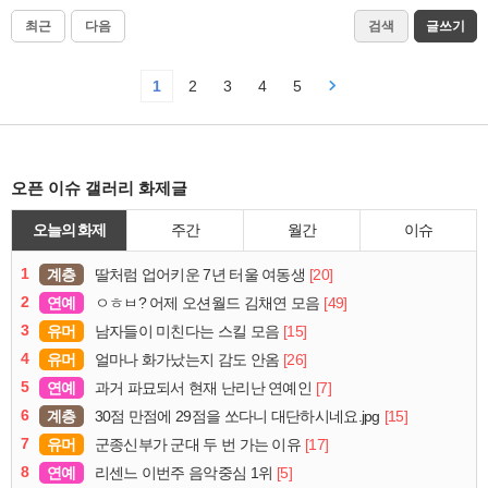
최근
다음
검색
글쓰기
1
2
3
4
5
오픈 이슈 갤러리 화제글
오늘의 화제
주간
월간
이슈
1
계층
[20]
딸처럼 업어키운 7년 터울 여동생
2
연예
[49]
ㅇㅎㅂ? 어제 오션월드 김채연 모음
3
유머
[15]
남자들이 미친다는 스킬 모음
4
유머
[26]
얼마나 화가났는지 감도 안옴
5
연예
[7]
과거 파묘되서 현재 난리난 연예인
6
계층
[15]
30점 만점에 29점을 쏘다니 대단하시네요.jpg
7
유머
[17]
군종신부가 군대 두 번 가는 이유
8
연예
[5]
리센느 이번주 음악중심 1위