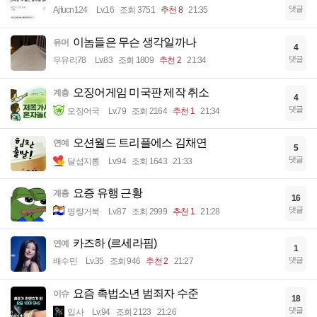
댓글
Ajfucn124
Lv.16
조회 3751
추천 8
21:35
이놈들은 무슨 생각일까나
유머
4
댓글
우유리78
Lv.83
조회 1809
추천 2
21:34
오징어게임 미국판 제작 취소
계층
4
댓글
오징어국
Lv.79
조회 2164
추천 1
21:34
오션월드 트리플에스 김채연
연예
5
댓글
달섭지롱
Lv.94
조회 1643
21:33
요증 유행 근황
계층
16
댓글
명량거북
Lv.87
조회 2999
추천 1
21:28
카즈하 (르세라핌)
연예
1
댓글
배수민
Lv.35
조회 946
추천 2
21:27
요즘 촉법소년 범죄자 수준
이슈
18
댓글
입사
Lv.94
조회 2123
21:26