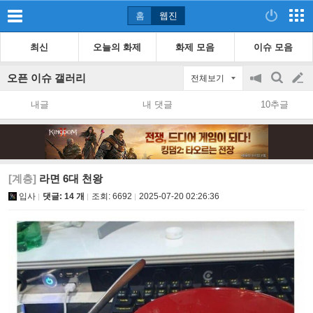
홈
웹진
최신
오늘의 화제
화제 모음
이슈 모음
오픈 이슈 갤러리
전체보기
공
검
글
지
색
내글
내 댓글
10추글
on/off
쓰
기
[계층]
라면 6대 천왕
입사
댓글: 14 개
조회:
6692
2025-07-20 02:26:36