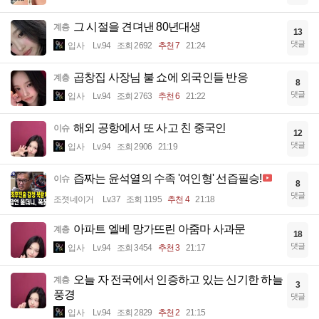
그 시절을 견뎌낸 80년대생
계층
13
댓글
입사
Lv.94
조회 2692
추천 7
21:24
곱창집 사장님 불 쇼에 외국인들 반응
계층
8
댓글
입사
Lv.94
조회 2763
추천 6
21:22
해외 공항에서 또 사고 친 중국인
이슈
12
댓글
입사
Lv.94
조회 2906
21:19
즙짜는 윤석열의 수족 '여인형' 선즙필승!
이슈
8
댓글
조졋네이거
Lv.37
조회 1195
추천 4
21:18
아파트 엘베 망가뜨린 아줌마 사과문
계층
18
댓글
입사
Lv.94
조회 3454
추천 3
21:17
오늘 자 전국에서 인증하고 있는 신기한 하늘
계층
3
풍경
댓글
입사
Lv.94
조회 2829
추천 2
21:15