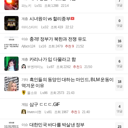
7
댓글
파노키
Lv.51
조회 1288
22:14
시녀원이 vs 할리종부
계층
0
댓글
아이스티이
Lv.32
조회 419
22:12
충격! 정부가 북한과 전쟁 유도
이슈
16
댓글
Ajfucn124
Lv.16
조회 2479
추천 9
21:52
카리나가 입 다물라고 함
계층
6
댓글
부엔까미노
Lv.87
조회 2262
추천 1
21:50
흑인들의 동양인 대하는 마인드, BLM 운동이
기타
18
역겨운 이유
댓글
풀소유
Lv.86
조회 2573
21:43
삼구 ㄷㄷㄷ.GIF
게임
4
댓글
Inven서현
Lv.81
조회 1967
추천 1
21:40
대한민국 바다를 박살낸 정부
이슈
23