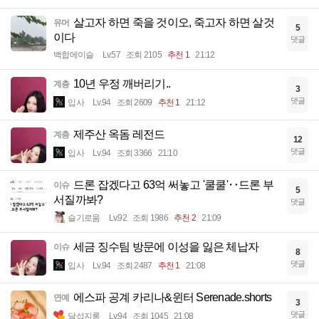
살고자 하면 죽을 것이오, 죽고자 하면 살것
유머
5
이다
댓글
백합에이슬
Lv.57
조회 2105
추천 1
21:12
10년 우정 깨버리기..
계층
3
댓글
입사
Lv.94
조회 2609
추천 1
21:12
제주산 옥돔 레전드
계층
12
댓글
입사
Lv.94
조회 3366
21:10
드론 잡겠다고 63억 써놓고 '쿨쿨'‥드론 부
이슈
5
서질까봐?
댓글
슬기로움
Lv.92
조회 1986
추천 2
21:09
세금 징수팀 방문에 이성을 잃은 체납자
이슈
8
댓글
입사
Lv.94
조회 2487
추천 1
21:08
에스파 공계 카리나&윈터 Serenade.shorts
연예
3
댓글
달섭지롱
Lv.94
조회 1045
21:08