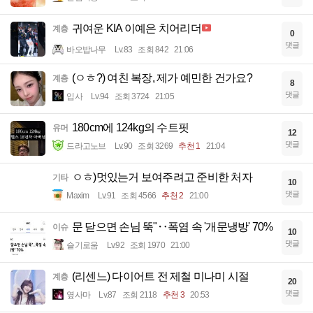
귀여운 KIA 이예은 치어리더
계층
0
댓글
바오밥나무
Lv.83
조회 842
21:06
(ㅇㅎ?) 여친 복장, 제가 예민한 건가요?
계층
8
댓글
입사
Lv.94
조회 3724
21:05
180cm에 124kg의 수트핏
유머
12
댓글
드라고노브
Lv.90
조회 3269
추천 1
21:04
ㅇㅎ)멋있는거 보여주려고 준비한 처자
기타
10
댓글
Maxim
Lv.91
조회 4566
추천 2
21:00
문 닫으면 손님 뚝"‥폭염 속 '개문냉방' 70%
이슈
10
댓글
슬기로움
Lv.92
조회 1970
21:00
(리센느) 다이어트 전 제철 미나미 시절
계층
20
댓글
옆사마
Lv.87
조회 2118
추천 3
20:53