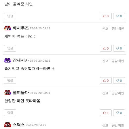
남이 끓여준 라면
답글
0
0
베시두즈
25-07-20 03:11
신고
|
공감 확인
새벽에 먹는 라면；
답글
0
0
장재시카
25-07-20 03:31
신고
|
공감 확인
술쳐먹고 속허할때먹는라면 ㅎ
답글
0
0
잼며들다
25-07-20 03:31
신고
|
공감 확인
한입만 라면 못따라옴
답글
1
0
스틱스
25-07-20 04:27
신고
|
공감 확인