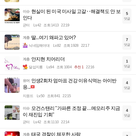
현실이 된 미국 미사일 고갈‥해결책도 안 보
이슈
5
인다
댓글
균터
Lv.42
조회 1413
22:19
딸...여기 왜파고 있어?
계층
7
댓글
닉네임해야대
Lv.82
조회 1928
22:17
안지현 치어리더
계층
1
댓글
달섭지롱
Lv.94
조회 1004
추천 1
22:16
인생2회차 엄마표 건강 이유식먹는 아이반
유머
4
응...
댓글
지원뜨
Lv.50
조회 841
22:15
모건스탠리 "가파른 조정 끝…메모리주 지금
이슈
4
이 재진입 기회"
댓글
균터
Lv.42
조회 1110
22:14
태국 경찰이 체포한 사람
계층