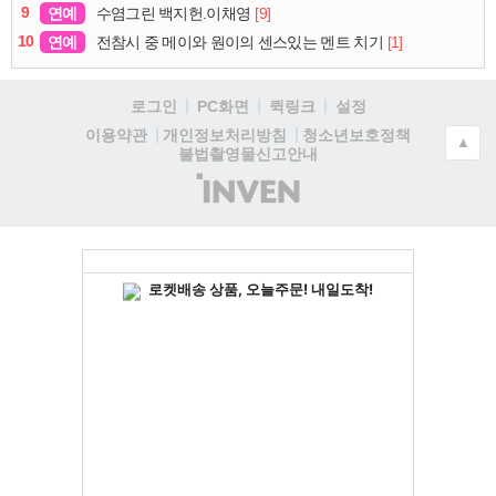
9
연예
[9]
수염그린 백지헌.이채영
10
연예
[1]
전참시 중 메이와 원이의 센스있는 멘트 치기
로그인
PC화면
퀵링크
설정
청소년보호정책
이용약관
개인정보처리방침
▲
불법촬영물신고안내
(주)
인
벤