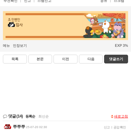
추천확인
신고
스팸신고
공유
스크랩
초 인벤인
입사
메뉴
인장보기
EXP 3%
목록
본문
이전
다음
댓글쓰기
댓글
(14)
등록순
|
최신순
새로고침
쭈쭈쭈
25-07-20 02:30
신고
|
공감 확인