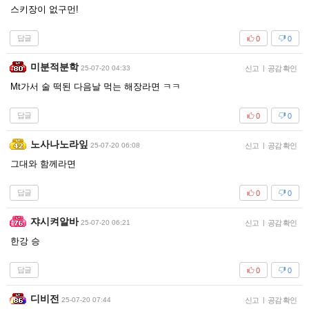
스키장이 없구먼!
답글
0
0
미분적분학
25-07-20 04:33
신고
|
공감 확인
Mt가서 술 떡된 다음날 먹는 해장라면 ㅋㅋ
답글
0
0
노사나노라잎
25-07-20 06:08
신고
|
공감 확인
그대와 함께라면
답글
0
0
쟈시켜알바
25-07-20 06:21
신고
|
공감 확인
한강 승
답글
0
0
디비전
25-07-20 07:44
신고
|
공감 확인