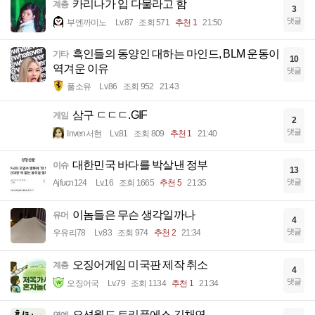
카리나가 입 다물라고 함
계층
3
댓글
부엔까미노
Lv.87
조회 571
추천 1
21:50
흑인들의 동양인 대하는 마인드, BLM 운동이
기타
10
역겨운 이유
댓글
풀소유
Lv.86
조회 952
21:43
삼구 ㄷㄷㄷ.GIF
게임
2
댓글
Inven서현
Lv.81
조회 809
추천 1
21:40
대한민국 바다를 박살낸 정부
이슈
13
댓글
Ajfucn124
Lv.16
조회 1665
추천 5
21:35
이놈들은 무슨 생각일까나
유머
4
댓글
우유리78
Lv.83
조회 974
추천 2
21:34
오징어게임 미국판 제작 취소
계층
4
댓글
오징어국
Lv.79
조회 1134
추천 1
21:34
오션월드 트리플에스 김채연
연예