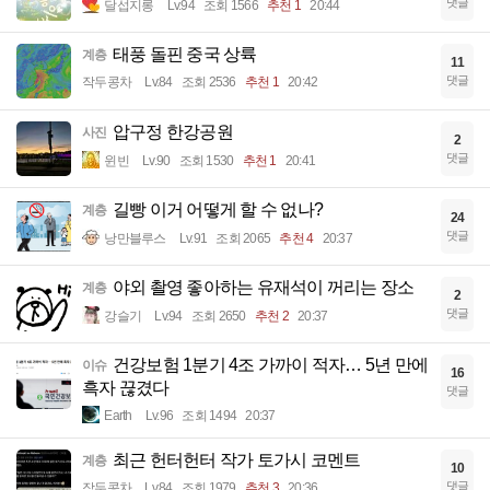
댓글
달섭지롱
Lv.94
조회 1566
추천 1
20:44
태풍 돌핀 중국 상륙
계층
11
댓글
작두콩차
Lv.84
조회 2536
추천 1
20:42
압구정 한강공원
사진
2
댓글
윈빈
Lv.90
조회 1530
추천 1
20:41
길빵 이거 어떻게 할 수 없나?
계층
24
댓글
낭만블루스
Lv.91
조회 2065
추천 4
20:37
야외 촬영 좋아하는 유재석이 꺼리는 장소
계층
2
댓글
강슬기
Lv.94
조회 2650
추천 2
20:37
건강보험 1분기 4조 가까이 적자… 5년 만에
이슈
16
흑자 끊겼다
댓글
Earth
Lv.96
조회 1494
20:37
최근 헌터헌터 작가 토가시 코멘트
계층
10
댓글
작두콩차
Lv.84
조회 1979
추천 3
20:36