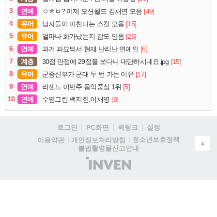
3
연예
[49]
ㅇㅎㅂ? 어제 오션월드 김채연 모음
4
유머
[15]
남자들이 미친다는 스킬 모음
5
유머
[26]
얼마나 화가났는지 감도 안옴
6
연예
[6]
과거 파묘되서 현재 난리난 연예인
7
계층
[15]
30점 만점에 29점을 쏘다니 대단하시네요.jpg
8
유머
[17]
군종신부가 군대 두 번 가는 이유
9
연예
[5]
리센느 이번주 음악중심 1위
10
연예
[8]
수염그린 백지헌.이채영
로그인
PC화면
퀵링크
설정
청소년보호정책
이용약관
개인정보처리방침
▲
불법촬영물신고안내
(주)
인
벤