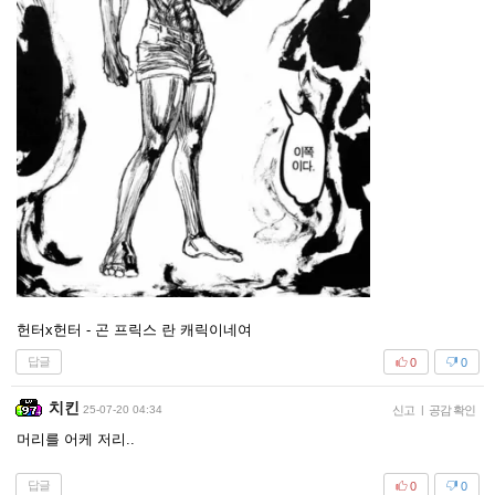
헌터x헌터 - 곤 프릭스 란 캐릭이네여
답글
0
0
치킨
25-07-20 04:34
신고
|
공감 확인
머리를 어케 저리..
답글
0
0