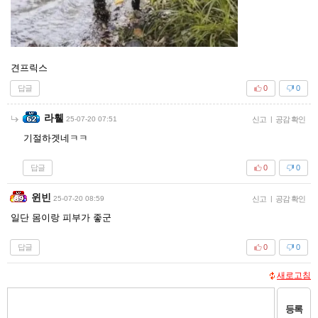
견프릭스
답글
0
0
라휄
25-07-20 07:51
신고
|
공감 확인
기절하겟네ㅋㅋ
답글
0
0
윈빈
25-07-20 08:59
신고
|
공감 확인
일단 몸이랑 피부가 좋군
답글
0
0
새로고침
등록