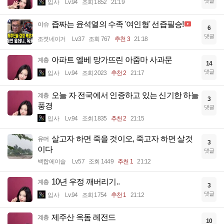
댓글
입사
Lv.94
조회 1852
21:19
즙짜는 윤석열의 수족 '여인형' 선즙필승!
이슈
6
댓글
조졋네이거
Lv.37
조회 767
추천 3
21:18
아파트 엘베 망가뜨린 아줌마 사과문
계층
14
댓글
입사
Lv.94
조회 2023
추천 2
21:17
오늘 자 전국에서 인증하고 있는 신기한 하늘
계층
3
풍경
댓글
입사
Lv.94
조회 1835
추천 2
21:15
살고자 하면 죽을 것이오, 죽고자 하면 살것
유머
3
이다
댓글
백합에이슬
Lv.57
조회 1449
추천 1
21:12
10년 우정 깨버리기..
계층
3
댓글
입사
Lv.94
조회 1754
추천 1
21:12
제주산 옥돔 레전드
계층
10