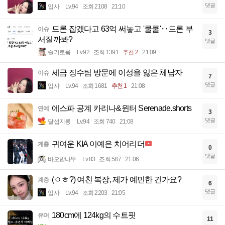
댓글
입사
Lv.94
조회 2108
21:10
드론 잡겠다고 63억 써놓고 '쿨쿨'‥드론 부
이슈
3
서질까봐?
댓글
슬기로움
Lv.92
조회 1391
추천 2
21:09
세금 징수팀 방문에 이성을 잃은 체납자
이슈
7
댓글
입사
Lv.94
조회 1681
추천 1
21:08
에스파 공계 카리나&윈터 Serenade.shorts
연예
3
댓글
달섭지롱
Lv.94
조회 740
21:08
귀여운 KIA 이예은 치어리더
계층
0
댓글
바오밥나무
Lv.83
조회 587
21:06
(ㅇㅎ?) 여친 복장, 제가 예민한 건가요?
계층
6
댓글
입사
Lv.94
조회 2203
21:05
180cm에 124kg의 수트핏
유머
11