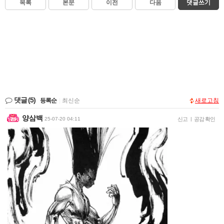
목록
본문
이전
다음
댓글쓰기
댓글
(5)
등록순
|
최신순
새로고침
양삼백
25-07-20 04:11
신고
|
공감 확인