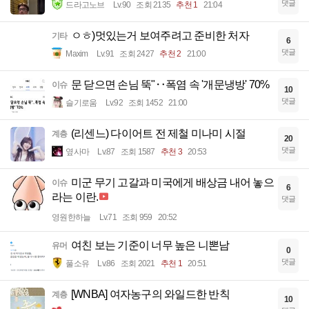
댓글
드라고노브
Lv.90
조회 2135
추천 1
21:04
ㅇㅎ)멋있는거 보여주려고 준비한 처자
기타
6
댓글
Maxim
Lv.91
조회 2427
추천 2
21:00
문 닫으면 손님 뚝"‥폭염 속 '개문냉방' 70%
이슈
10
댓글
슬기로움
Lv.92
조회 1452
21:00
(리센느) 다이어트 전 제철 미나미 시절
계층
20
댓글
옆사마
Lv.87
조회 1587
추천 3
20:53
미군 무기 고갈과 미국에게 배상금 내어 놓으
이슈
6
라는 이란.
댓글
영원한하늘
Lv.71
조회 959
20:52
여친 보는 기준이 너무 높은 니뽄남
유머
0
댓글
풀소유
Lv.86
조회 2021
추천 1
20:51
[WNBA] 여자농구의 와일드한 반칙
계층
10