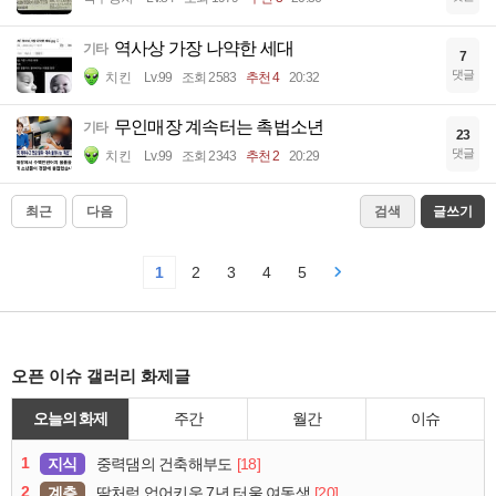
역사상 가장 나약한 세대
기타
7
댓글
치킨
Lv.99
조회 2583
추천 4
20:32
무인매장 계속터는 촉법소년
기타
23
댓글
치킨
Lv.99
조회 2343
추천 2
20:29
최근
다음
검색
글쓰기
1
2
3
4
5
오픈 이슈 갤러리 화제글
오늘의 화제
주간
월간
이슈
1
지식
[18]
중력댐의 건축해부도
2
계층
[20]
딸처럼 업어키운 7년 터울 여동생