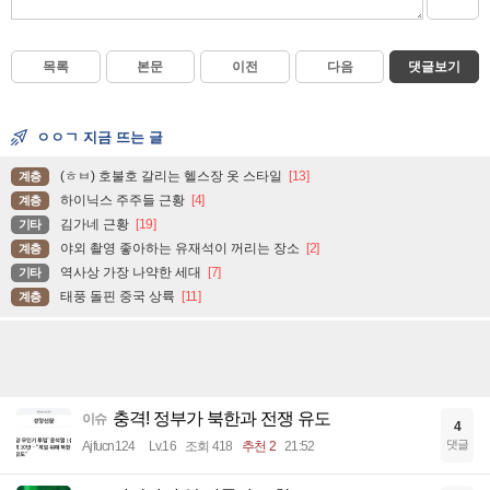
목록
본문
이전
다음
댓글보기
ㅇㅇㄱ 지금 뜨는 글
(ㅎㅂ) 호불호 갈리는 헬스장 옷 스타일
[13]
계층
하이닉스 주주들 근황
[4]
계층
김가네 근황
[19]
기타
야외 촬영 좋아하는 유재석이 꺼리는 장소
[2]
계층
역사상 가장 나약한 세대
[7]
기타
태풍 돌핀 중국 상륙
[11]
계층
충격! 정부가 북한과 전쟁 유도
이슈
4
댓글
Ajfucn124
Lv.16
조회 418
추천 2
21:52