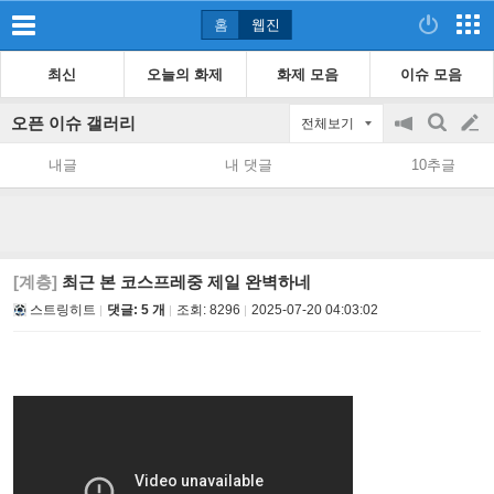
홈
웹진
최신
오늘의 화제
화제 모음
이슈 모음
오픈 이슈 갤러리
전체보기
공
검
글
지
색
내글
내 댓글
10추글
on/off
쓰
기
[계층]
최근 본 코스프레중 제일 완벽하네
스트링히트
댓글: 5 개
조회:
8296
2025-07-20 04:03:02