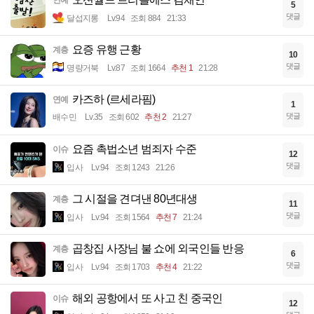
5
댓글
달섭지롱
Lv.94
조회 884
21:33
요증 유행 근황
계층
10
댓글
명량거북
Lv.87
조회 1664
추천 1
21:28
카즈하 (르세라핌)
연예
1
댓글
배수민
Lv.35
조회 602
추천 2
21:27
요즘 촉법소년 범죄자 수준
이슈
12
댓글
입사
Lv.94
조회 1243
21:26
그 시절을 견뎌낸 80년대생
계층
11
댓글
입사
Lv.94
조회 1564
추천 7
21:24
곱창집 사장님 불 쇼에 외국인들 반응
계층
6
댓글
입사
Lv.94
조회 1703
추천 4
21:22
해외 공항에서 또 사고 친 중국인
이슈
12