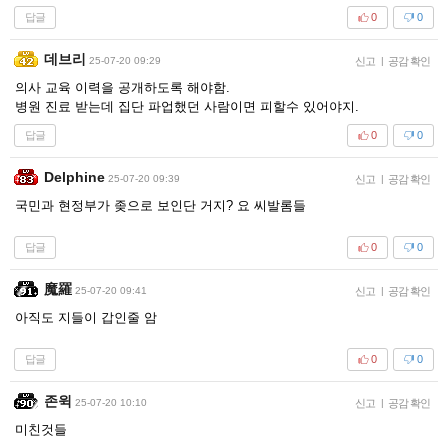
답글
0
0
데브리
25-07-20 09:29
신고
|
공감 확인
의사 교육 이력을 공개하도록 해야함.
병원 진료 받는데 집단 파업했던 사람이면 피할수 있어야지.
답글
0
0
Delphine
25-07-20 09:39
신고
|
공감 확인
국민과 현정부가 좆으로 보인단 거지? 요 씨발롬들
답글
0
0
魔羅
25-07-20 09:41
신고
|
공감 확인
아직도 지들이 갑인줄 암
답글
0
0
존윅
25-07-20 10:10
신고
|
공감 확인
미친것들