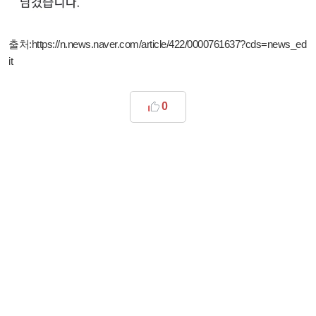
출처:
https://n.news.naver.com/article/422/0000761637?cds=news_ed
it
0