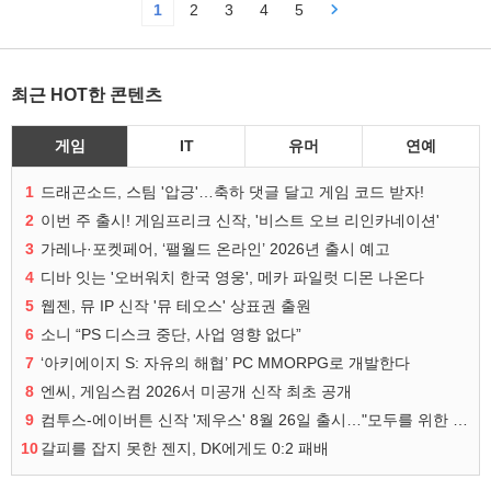
1
2
3
4
5
최근 HOT한 콘텐츠
게임
IT
유머
연예
1
드래곤소드, 스팀 '압긍'…축하 댓글 달고 게임 코드 받자!
2
이번 주 출시! 게임프리크 신작, '비스트 오브 리인카네이션'
3
가레나·포켓페어, ‘팰월드 온라인’ 2026년 출시 예고
4
디바 잇는 '오버워치 한국 영웅', 메카 파일럿 디몬 나온다
5
웹젠, 뮤 IP 신작 '뮤 테오스' 상표권 출원
6
소니 “PS 디스크 중단, 사업 영향 없다”
7
‘아키에이지 S: 자유의 해협’ PC MMORPG로 개발한다
8
엔씨, 게임스컴 2026서 미공개 신작 최초 공개
9
컴투스-에이버튼 신작 '제우스' 8월 26일 출시…"모두를 위한 경쟁"
10
갈피를 잡지 못한 젠지, DK에게도 0:2 패배