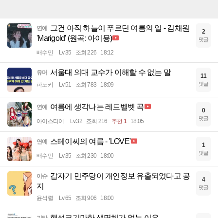
그건 아직 하늘이 푸르던 여름의 일 - 김채원
연예
2
'Marigold' (원곡: 아이묭)
댓글
배수민
Lv.35
조회 226
18:12
서울대 의대 교수가 이해할 수 없는 말
유머
11
댓글
파노키
Lv.51
조회 783
18:09
여름에 생각나는 레드벨벳 곡
연예
0
댓글
아이스티이
Lv.32
조회 216
추천 1
18:05
스테이씨의 여름 - 'LOVE'
연예
1
댓글
배수민
Lv.35
조회 230
18:00
갑자기 민주당이 개인정보 유출되었다고 공
이슈
4
지
댓글
윤석렬
Lv.65
조회 906
18:00
행성크기만한 생명체가 없는 이유
기타