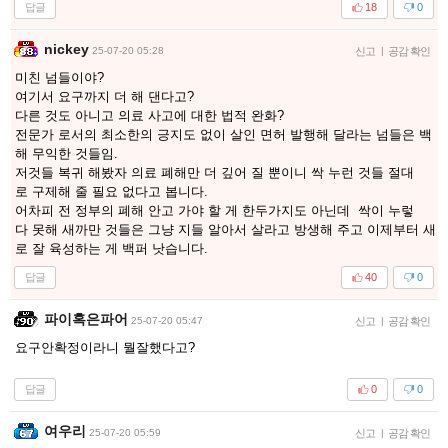
답글
18
0
nickey
25-07-20 05:28
신고
|
공감 확인
미친 넘들이야?
여기서 요구까지 더 해 댄다고?
다른 것도 아니고 의료 사고에 대한 법적 완화?
전문가 로서의 최소한의 긍지도 없이 살인 면허 발행해 달라는 넘들은 백
해 무익한 것들임.
저것들 복귀 해봤자 의료 폐해만 더 깊어 질 뿐이니 싹 누런 것들 절대
로 구제해 줄 필요 없다고 봅니다.
어차피 전 정부의 폐해 안고 가야 할 게 한두가지도 아닌데 싹이 누렇
다 못해 새까만 것들은 그냥 지들 알아서 살라고 방생해 주고 이제부터 새
로 잘 육성하는 게 백퍼 낫습니다.
답글
40
0
파이혹은파어
25-07-20 05:47
신고
|
공감 확인
요구안확정이라니 뭘잘했다고?
답글
0
0
여우리
25-07-20 05:59
신고
|
공감 확인