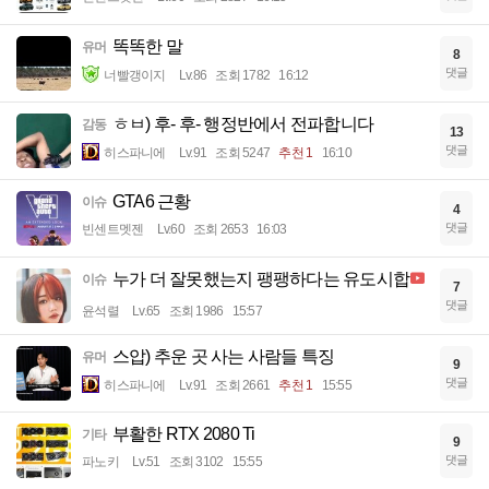
똑똑한 말
유머
8
댓글
너빨갱이지
Lv.86
조회 1782
16:12
ㅎㅂ) 후- 후- 행정반에서 전파합니다
감동
13
댓글
히스파니에
Lv.91
조회 5247
추천 1
16:10
GTA6 근황
이슈
4
댓글
빈센트멧젠
Lv.60
조회 2653
16:03
누가 더 잘못했는지 팽팽하다는 유도시합
이슈
7
댓글
윤석렬
Lv.65
조회 1986
15:57
스압) 추운 곳 사는 사람들 특징
유머
9
댓글
히스파니에
Lv.91
조회 2661
추천 1
15:55
부활한 RTX 2080 Ti
기타
9
댓글
파노키
Lv.51
조회 3102
15:55