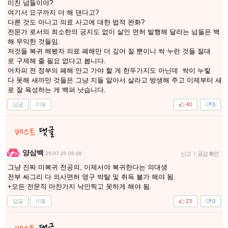
미친 넘들이야?
여기서 요구까지 더 해 댄다고?
다른 것도 아니고 의료 사고에 대한 법적 완화?
전문가 로서의 최소한의 긍지도 없이 살인 면허 발행해 달라는 넘들은 백
해 무익한 것들임.
저것들 복귀 해봤자 의료 폐해만 더 깊어 질 뿐이니 싹 누런 것들 절대
로 구제해 줄 필요 없다고 봅니다.
어차피 전 정부의 폐해 안고 가야 할 게 한두가지도 아닌데 싹이 누렇
다 못해 새까만 것들은 그냥 지들 알아서 살라고 방생해 주고 이제부터 새
로 잘 육성하는 게 백퍼 낫습니다.
답글
이동
40
0
양삼백
25-07-20 05:08
신고
|
공감 확인
그냥 진짜 미복귀 전공의, 이제서야 복귀한다는 의대생
전부 싸그리 다 의사면허 영구 박탈 및 취득 불가 해야 됨.
+모든 전문직 마찬가지 낙인찍고 못하게 해야 됨.
답글
이동
23
0