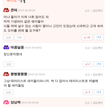
쿤테
25-07-20 05:26
신고
|
공감 확인
아냐 돌아가 이제 너희 없어도 되
꺼져 기생파리 같은 쉐끼들아
늬들 덕에 살수 있는 사람이 몇이나 고인이 도었는데 사과하고 고개 숙여
도 모자를 판에 뭘 요구해?
답글
이동
18
0
매콤달콤
25-07-20 04:52
신고
|
공감 확인
정신못차렸네
답글
2
0
뿡빵뿡뿡뿡
25-07-20 05:01
신고
|
공감 확인
그냥 테러리스트 새끼들이라니까. 싹 다 잡아서 테러리스트로 처벌해
야 할 새끼들임
답글
3
0
양삼백
25-07-20 05:08
신고
|
공감 확인