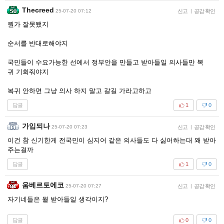
Thecreed
25-07-20 07:12
신고
|
공감 확인
뭔가 잘못됐지
순서를 반대로해야지
국민들이 수요가능한 선에서 정부안을 만들고 받아들일 의사들만 복
귀 기회줘야지
복귀 안하면 그냥 의사 하지 말고 갈길 가라고하고
답글
1
0
가입되나
25-07-20 07:23
신고
|
공감 확인
이건 참 신기한게 전국민이 심지어 같은 의사들도 다 싫어하는대 왜 받아
주는걸까
답글
1
0
움베르토에코
25-07-20 07:27
신고
|
공감 확인
자기네들은 뭘 받아들일 생각이지?
답글
0
0