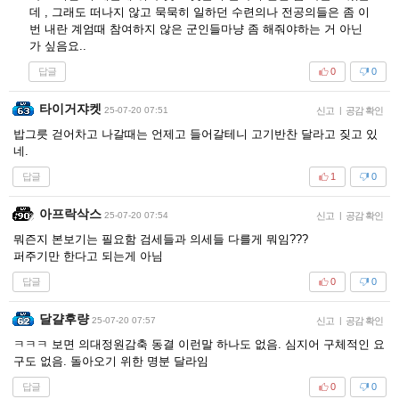
데 , 그래도 떠나지 않고 묵묵히 일하던 수련의나 전공의들은 좀 이
번 내란 계엄때 참여하지 않은 군인들마냥 좀 해줘야하는 거 아닌
가 싶음요..
답글
0
0
타이거쟈켓
25-07-20 07:51
신고
|
공감 확인
밥그릇 걷어차고 나갈때는 언제고 들어갈테니 고기반찬 달라고 짖고 있
네.
답글
1
0
아프락삭스
25-07-20 07:54
신고
|
공감 확인
뭐즌지 본보기는 필요함 검세들과 의세들 다를게 뭐임???
퍼주기만 한다고 되는게 아님
답글
0
0
달걀후량
25-07-20 07:57
신고
|
공감 확인
ㅋㅋㅋ 보면 의대정원감축 동결 이런말 하나도 없음. 심지어 구체적인 요
구도 없음. 돌아오기 위한 명분 달라임
답글
0
0