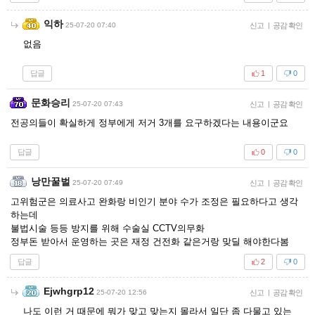
익하
25-07-20 07:40
신고
|
공감 확인
없음
답글
1
0
문화승리
25-07-20 07:43
신고
|
공감 확인
전공의들이 확실하게 정부에게 저거 3개를 요구하겠다는 내용이군요
답글
0
0
낭만꿀벌
25-07-20 07:49
신고
|
공감 확인
고위험군은 의료사고 완화랑 비인기 분야 수가 조정은 필요하다고 생각
하는데
불법시술 등등 방지를 위해 수술실 CCTV의무화
정부돈 받아서 운영하는 곳은 재정 건전화 같은거랑 맞딜 해야한다봄
답글
2
0
Ejwhgrp12
25-07-20 12:56
신고
|
공감 확인
나도 이런 거 때문에 뭐가 맞고 맞는지 몰라서 일단 좀 다물고 있는