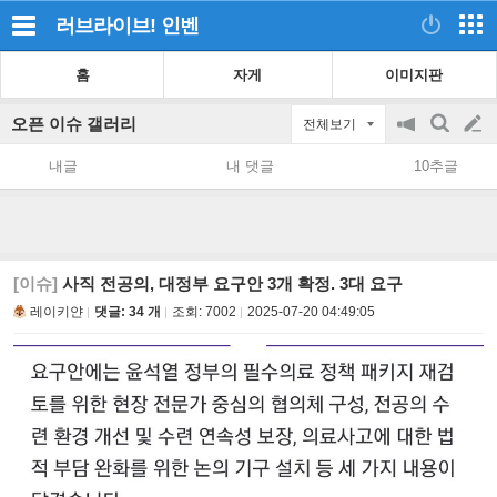
러브라이브!
인벤
홈
자게
이미지판
오픈 이슈 갤러리
전체보기
공
검
글
지
색
내글
내 댓글
10추글
on/off
쓰
기
[이슈]
사직 전공의, 대정부 요구안 3개 확정. 3대 요구
레이키얀
댓글: 34 개
조회:
7002
2025-07-20 04:49:05