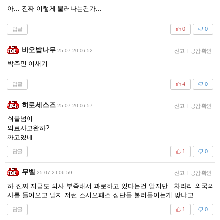
아... 진짜 이렇게 물러나는건가...
답글
0
0
바오밥나무
25-07-20 06:52
신고
|
공감 확인
박주민 이새기
답글
4
0
히로세스즈
25-07-20 06:57
신고
|
공감 확인
싀불넘이
의료사고완하?
까고있네
답글
1
0
무벨
25-07-20 06:59
신고
|
공감 확인
하 진짜 지금도 의사 부족해서 과로하고 있다는건 알지만.. 차라리 외국의
사를 들여오고 말지 저런 소시오패스 집단들 불러들이는게 맞냐고..
답글
1
0