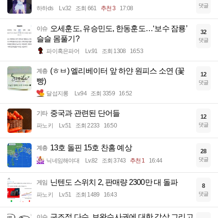
댓글
하하ds
Lv.32
조회 661
추천 3
17:08
오세훈도, 유승민도, 한동훈도…‘보수 잠룡’
이슈
32
슬슬 몸풀기?
댓글
파이혹은파어
Lv.91
조회 1308
16:53
(ㅎㅂ) 엘리베이터 앞 하얀 원피스 소연 (꽃
계층
12
빵)
댓글
달섭지롱
Lv.94
조회 3359
16:52
중국과 관련된 단어들
기타
12
댓글
파노키
Lv.51
조회 2233
16:50
13호 돌핀 15호 찬홈 예상
계층
28
댓글
닉네임해야대
Lv.82
조회 3743
추천 1
16:44
닌텐도 스위치 2, 판매량 2300만 대 돌파
게임
8
댓글
파노키
Lv.51
조회 1489
16:43
구조적 다수, 보완수사권에 대한 감상 그리고
이슈