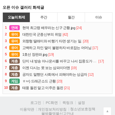
오픈 이슈 갤러리 화제글
오늘의 화제
주간
월간
이슈
1
연예
[24]
현역 최고령 배우라는 신구 근황.jpg
2
유머
[42]
대한민국 군종신부의 위엄
3
유머
[20]
외향형 딸래미와 비행기 타면 생기는 일.
4
유머
[17]
고백하고 차인 딸이 불평하자 바로잡는 어머님
5
유머
[19]
1호선 장판파.jpg
6
계층
[17]
단지 내 방송 아나운서를 바꾸고 나서 집중도가 확 올라갔다는 한 아파트의 안내방송
7
계층
[19]
이젠 다시는 못 보는 삼파이더맨
8
계층
[12]
공자도 말했던 사회에서 피해야하는 상급자
9
게임
[23]
ㅎㅂ) 드래곤소드 근황
10
계층
[21]
태풍 돌핀 말고 이주은 돌핀
로그인
PC화면
퀵링크
설정
청소년보호정책
이용약관
개인정보처리방침
▲
불법촬영물신고안내