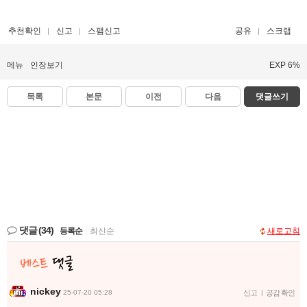
추천확인
신고
스팸신고
공유
스크랩
메뉴
인장보기
EXP 6%
목록
본문
이전
다음
댓글쓰기
댓글
(34)
등록순
|
최신순
새로고침
nickey
25-07-20 05:28
신고
|
공감 확인