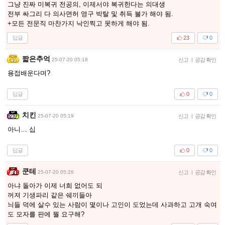
그냥 진짜 미복귀 전공의, 이제서야 복귀한다는 의대생
전부 싸그리 다 의사면허 영구 박탈 및 취득 불가 해야 됨.
+모든 전문직 마찬가지 낙인찍고 못하게 해야 됨.
답글
23
0
짧은추억
25-07-20 05:18
신고
|
공감 확인
용접배운다며?
답글
0
0
치킨
25-07-20 05:19
신고
|
공감 확인
아니… 십
답글
0
0
쿤테
25-07-20 05:26
신고
|
공감 확인
아냐 돌아가 이제 너희 없어도 되
꺼져 기생파리 같은 쉐끼들아
늬들 덕에 살수 있는 사람이 몇이나 고인이 도었는데 사과하고 고개 숙여
도 모자를 판에 뭘 요구해?