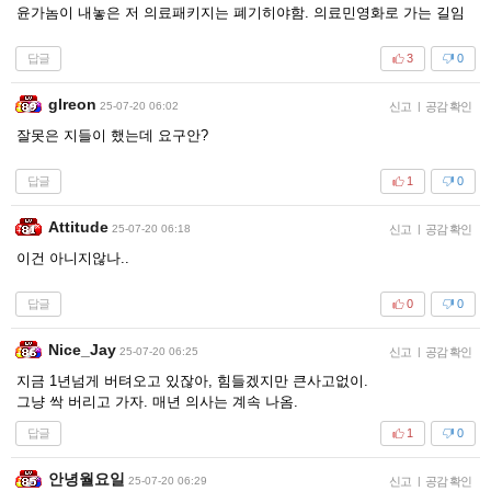
윤가놈이 내놓은 저 의료패키지는 폐기히야함. 의료민영화로 가는 길임
답글
3
0
glreon
25-07-20 06:02
신고
|
공감 확인
잘못은 지들이 했는데 요구안?
답글
1
0
Attitude
25-07-20 06:18
신고
|
공감 확인
이건 아니지않나..
답글
0
0
Nice_Jay
25-07-20 06:25
신고
|
공감 확인
지금 1년넘게 버텨오고 있잖아, 힘들겠지만 큰사고없이.
그냥 싹 버리고 가자. 매년 의사는 계속 나옴.
답글
1
0
안녕월요일
25-07-20 06:29
신고
|
공감 확인