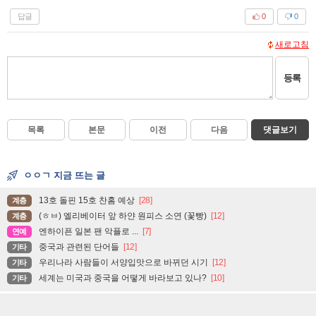
답글
0
0
새로고침
등록
목록
본문
이전
다음
댓글보기
ㅇㅇㄱ 지금 뜨는 글
13호 돌핀 15호 찬홈 예상
[28]
계층
(ㅎㅂ) 엘리베이터 앞 하얀 원피스 소연 (꽃빵)
[12]
계층
엔하이픈 일본 팬 악플로 ...
[7]
연예
중국과 관련된 단어들
[12]
기타
우리나라 사람들이 서양입맛으로 바뀌던 시기
[12]
기타
세계는 미국과 중국을 어떻게 바라보고 있나?
[10]
기타