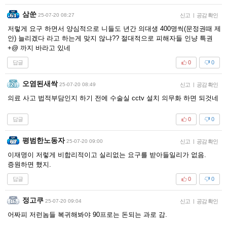
삼쑨
25-07-20 08:27
신고
|
공감 확인
저렇게 요구 하면서 양심적으로 니들도 년간 의대생 400명씩(문정권때 제
안) 늘리겠다 라고 하는게 맞지 않냐?? 절대적으로 피해자들 인냥 특권
+@ 까지 바라고 있네
답글
0
0
오염된새싹
25-07-20 08:49
신고
|
공감 확인
의료 사고 법적부담인지 하기 전에 수술실 cctv 설치 의무화 하면 되것네
답글
0
0
평범한노동자
25-07-20 09:00
신고
|
공감 확인
이재명이 저렇게 비합리적이고 실리없는 요구를 받아들일리가 없음.
증원하면 했지.
답글
0
0
정고쿠
25-07-20 09:04
신고
|
공감 확인
어짜피 저런놈들 복귀해봐야 90프로는 돈되는 과로 감.