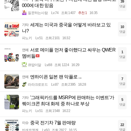
39
000에 대한 믿음
댓글
질문하는사람
Lv.74
조회 1407
추천 1
16:35
세계는 미국과 중국을 어떻게 바라보고 있
기타
10
나?
댓글
파노키
Lv.51
조회 2101
16:32
서로 메이플 먼저 좋아했다고 싸우는 QWER
연예
1
멤버들
댓글
큐땁이알
Lv.88
조회 1224
16:29
엔하이픈 일본 팬 악플로 ...
연예
7
댓글
라라크로포드
Lv.87
조회 2395
16:28
'그래픽카드를 MSRP에 판매하는 이벤트'가
기타
5
퀘이크콘 최대 화제 중 하나로 부상
댓글
파노키
Lv.51
조회 1548
16:22
중국 전기차 7월 판매량
이슈
22
댓글
빈센트멧젠
Lv.60
조회 2827
16:15