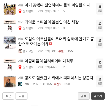
아기 갖겠다 전업하더니 몰래 피임한 아내...
계층
38
댓글
전자팔찌
Lv.93
조회 5839
15:55
귀여운 스타일의 일본인 여친 체감.
유머
10
댓글
전자팔찌
Lv.93
조회 3308
15:53
도심의 어르신들이 무더위 쉼터에 안가고 공
이슈
17
항으로 모이는 이유
댓글
슬기로움
Lv.92
조회 1499
추천 1
15:52
아줌마들의 엘리베이터 대격투.
계층
30
댓글
전자팔찌
Lv.93
조회 4263
15:52
공자도 말했던 사회에서 피해야하는 상급자
계층
12
댓글
Earth
Lv.96
조회 3075
추천 9
15:50
최근
다음
검색
글쓰기