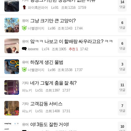
14
댓글
파이혹은파어
Lv.91
조회 1216
17:59
그냥 크기만 큰 고양이?
유머
6
댓글
너빨갱이지
Lv.86
조회 1343
17:44
앜ㅋㅋ 나보고 이 할배랑 싸우라고요? ㅋㅋ
유머
6
댓글
Ieewrre
Lv.74
조회 1905
추천 1
17:42
하찮게 생긴 물범
유머
3
댓글
너빨갱이지
Lv.86
조회 1538
17:37
네가 그렇게 춤을 잘 춰?
기타
11
댓글
파노키
Lv.51
조회 1397
17:37
고객감동 서비스
기타
7
댓글
파노키
Lv.51
조회 1408
17:31
야! 3등도 잘한 거야!
유머
10