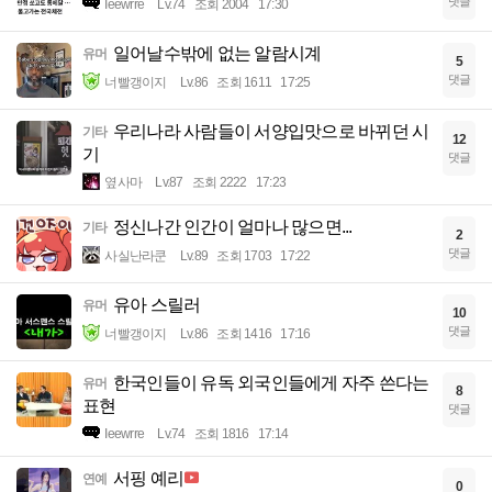
댓글
Ieewrre
Lv.74
조회 2004
17:30
일어날수밖에 없는 알람시계
유머
5
댓글
너빨갱이지
Lv.86
조회 1611
17:25
우리나라 사람들이 서양입맛으로 바뀌던 시
기타
12
기
댓글
옆사마
Lv.87
조회 2222
17:23
정신나간 인간이 얼마나 많으면...
기타
2
댓글
사실난라쿤
Lv.89
조회 1703
17:22
유아 스릴러
유머
10
댓글
너빨갱이지
Lv.86
조회 1416
17:16
한국인들이 유독 외국인들에게 자주 쓴다는
유머
8
표현
댓글
Ieewrre
Lv.74
조회 1816
17:14
서핑 예리
연예
0