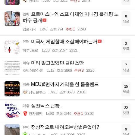
언데드
Lv.90
조회 2212
추천 2
23:48
프로미스나인 스프 이채영 이나경 플러팅 노
연예
0
하우 공개
댓글
입술돼지
Lv.43
조회 794
추천 1
23:43
미국서 게임할때 조심해야하는거
유머
2
댓글
하루5프로
Lv.50
조회 2557
23:21
미리 알고있었던 클린스만
이슈
7
댓글
호박이쪼아요
Lv.12
조회 3860
추천 3
23:20
MCU)6편까지 계약을 한 톰홀랜드
계층
15
댓글
낭만블루스
Lv.91
조회 3678
23:08
삼전닉스 근황..
계층
22
댓글
전자팔찌
Lv.93
조회 6246
추천 1
23:06
정상적으로 내려오는방법은없어?
유머
9
댓글