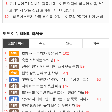
8
고개 숙인 T1 임재현 감독대행, "이른 탈락에 죄송한 마음 뿐"
9
포기하지 않는 집념 보여준 KC, T1 잡았다
10
브라운더스트2, 한국 코스튬 수정… 이준희 PD "안 하면 서비스 지속 불가"
오픈 이슈 갤러리 화제글
오늘의 화제
주간
월간
이슈
1
유머
[102]
조카 용돈 주다가 뺏은 삼촌
2
계층
[16]
축협 개혁하는 박지성
3
계층
[29]
신남성연대 배인규 사망 소식 댓글 근황
4
유머
[37]
한복 잘못 입혀 보낸 학부모
5
감동
[10]
“인형 같은 아이가 가라앉는데”…수심 3m 호수 뛰어든 60대 의인
6
계층
[76]
지역 비하 하는게 웃긴 이유.
7
계층
[44]
드래곤볼 40주년 리스펙트하는 만화작가들
8
감동
[15]
슥오더니 촤악.. 연기 뚫고는 가슴 툭툭.. 지나가던 아재의 정체
9
계층
[59]
후방)요즘 하나둘씩 보이는 투명의자
10