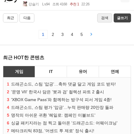
강슬기
Lv.94
조회 4168
추천 1
22:26
최근
다음
검색
글쓰기
1
2
3
4
5
최근 HOT한 콘텐츠
게임
IT
유머
연예
1
드래곤소드, 스팀 '압긍'…축하 댓글 달고 게임 코드 받자!
2
'문명 VII' 한국사 담은 '붓과 검' 컬렉션 파트 2 출시
3
'XBOX Game Pass'와 함께하는 방구석 피서 게임 4종!
4
드래곤소드, 스팀 평가 '압긍'...누적 판매량 20만장 돌파
5
명작의 아쉬운 귀환 '헤일로: 캠페인 이볼브드'
6
싱글 패키지라는 점 찍고 돌아온 '드래곤소드: 어웨이크닝'
7
메타크리틱 83점, '어센드 투 제로' 정식 출시!