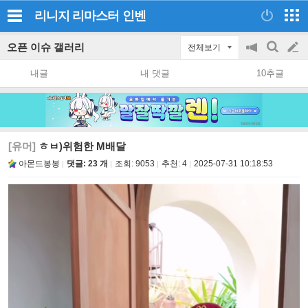
리니지 리마스터
인벤
오픈 이슈 갤러리
전체보기
공
검
글
지
색
내글
내 댓글
10추글
on/off
쓰
기
[유머]
ㅎㅂ)위험한 M배달
아몬드봉봉
댓글: 23 개
조회:
9053
추천:
4
2025-07-31 10:18:53