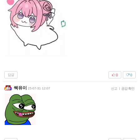
답글
0
0
쌕유이
25-07-31 12:07
신고
|
공감 확인