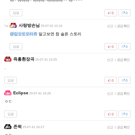
아~ 아아아~ 아아아~아아아아~~ 아~~~~
답글
0
0
사랑방손님
25-07-31 12:10
신고
|
공감 확인
@암꼬또모타쥬
알고보면 참 슬픈 스토리
답글
0
0
즉흥환장곡
25-07-31 10:25
신고
|
공감 확인
.
답글
0
0
Eclipse
25-07-31 10:26
신고
|
공감 확인
ㅇㄷ
답글
0
0
존윅
25-07-31 10:27
신고
|
공감 확인