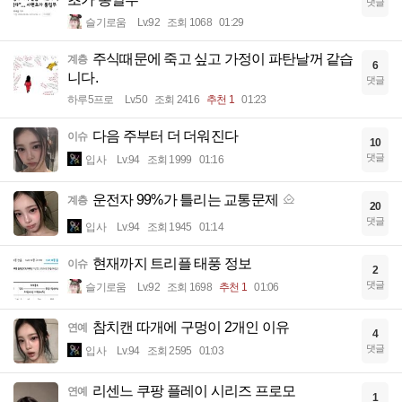
댓글
슬기로움
Lv.92
조회 1068
01:29
주식때문에 죽고 싶고 가정이 파탄날꺼 같습
계층
6
니다.
댓글
하루5프로
Lv.50
조회 2416
추천 1
01:23
다음 주부터 더 더워진다
이슈
10
댓글
입사
Lv.94
조회 1999
01:16
운전자 99%가 틀리는 교통문제
계층
20
댓글
입사
Lv.94
조회 1945
01:14
현재까지 트리플 태풍 정보
이슈
2
댓글
슬기로움
Lv.92
조회 1698
추천 1
01:06
참치캔 따개에 구멍이 2개인 이유
연예
4
댓글
입사
Lv.94
조회 2595
01:03
리센느 쿠팡 플레이 시리즈 프로모
연예
1