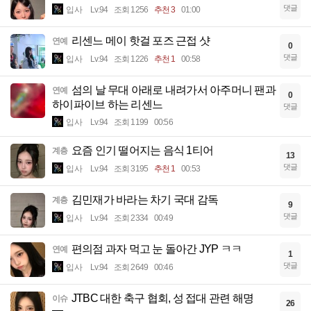
댓글
입사
Lv.94
조회 1256
추천 3
01:00
리센느 메이 핫걸 포즈 근접 샷
연예
0
댓글
입사
Lv.94
조회 1226
추천 1
00:58
섬의 날 무대 아래로 내려가서 아주머니 팬과
연예
0
하이파이브 하는 리센느
댓글
입사
Lv.94
조회 1199
00:56
요즘 인기 떨어지는 음식 1티어
계층
13
댓글
입사
Lv.94
조회 3195
추천 1
00:53
김민재가 바라는 차기 국대 감독
계층
9
댓글
입사
Lv.94
조회 2334
00:49
편의점 과자 먹고 눈 돌아간 JYP ㅋㅋ
연예
1
댓글
입사
Lv.94
조회 2649
00:46
JTBC 대한 축구 협회, 성 접대 관련 해명
이슈
26