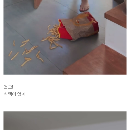
엌크!
빅맥이 없네