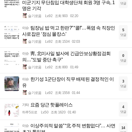
미군기지 무단침입 대학생단체 회원 3명 구속, 1
댓글
명은 기각
슬기로움
Lv.92
조회 903
02:20
팀장님 밥 먹고 한판?” “콜!”…폭염 속 직장인
이슈
5
사로잡은 ‘점심 몰캉스’
댓글
슬기로움
Lv.92
조회 1534
02:03
靑, 北미사일 발사에 긴급안보상황점검회
이슈
0
의…“도발 중단 촉구”
댓글
슬기로움
Lv.92
조회 800
01:49
한기성 1군단장이 직무 배제된 결정적인 이
이슈
3
유
댓글
슬기로움
Lv.92
조회 1558
01:44
요즘 당근 핫플레이스
기타
4
댓글
하루5프로
Lv.50
조회 1620
01:40
이상주의적 말씀” “北 주적 변함없다”… 사면
이슈
14
초가 통일부