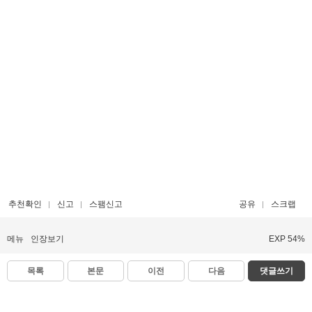
추천확인
신고
스팸신고
공유
스크랩
메뉴
인장보기
EXP 54%
목록
본문
이전
다음
댓글쓰기