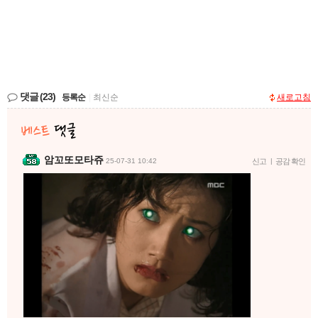
댓글
(23)
등록순
|
최신순
새로고침
암꼬또모타쥬
25-07-31 10:42
신고
|
공감 확인