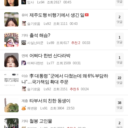
댓글
입사
Lv.94
조회 2617
00:45
제주도행 비행기에서 생긴 일
유머
2
댓글
슬기로움
Lv.92
조회 1111
00:43
출석 해슴?
기타
1
댓글
사실난라쿤
Lv.89
조회 617
추천 2
00:33
어쩌다 한번 산다라박
연예
1
댓글
어쩌다한번
Lv.77
조회 1509
00:31
李 대통령 "군에서 다쳤는데 왜 6% 부담하
이슈
22
나"…국가책임 확대 주문
댓글
슬기로움
Lv.92
조회 2151
추천 6
00:24
타부서의 친한 동생이
계층
38
댓글
쾌변왕
Lv.91
조회 3804
23:53
철봉 고인물
기타
2
댓글