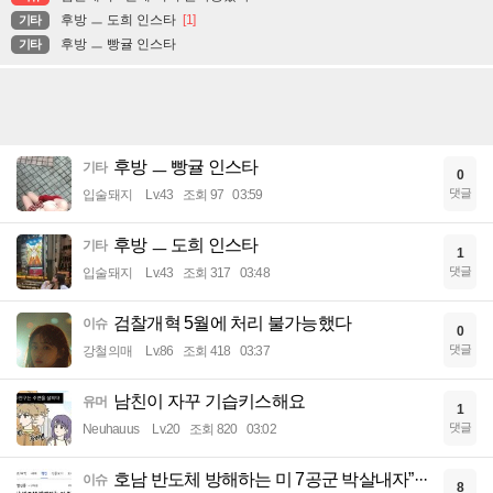
후방 ㅡ 도희 인스타
[1]
기타
후방 ㅡ 빵귤 인스타
기타
후방 ㅡ 빵귤 인스타
기타
0
댓글
입술돼지
Lv.43
조회 97
03:59
후방 ㅡ 도희 인스타
기타
1
댓글
입술돼지
Lv.43
조회 317
03:48
검찰개혁 5월에 처리 불가능했다
이슈
0
댓글
강철의매
Lv.86
조회 418
03:37
남친이 자꾸 기습키스해요
유머
1
댓글
Neuhauus
Lv.20
조회 820
03:02
호남 반도체 방해하는 미 7공군 박살내자”···
이슈
8