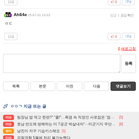
답글
0
0
Ah64e
25-07-31 23:03
신고
|
공감 확인
ㅇㄷ
답글
0
0
새로고침
등록
목록
본문
이전
다음
댓글보기
ㅇㅇㄱ 지금 뜨는 글
팀장님 밥 먹고 한판?” “콜!”…폭염 속 직장인 사로잡은 ‘점심 몰캉스’
[5]
이슈
호남 반도체 방해하는 미 7공군 박살내자”···미군기지 무단침입 대학생단체 회원 3명 구속, 1명은 기각
[8]
이슈
남친이 자꾸 기습키스해요
[1]
유머
검찰개혁 5월에 처리 불가능했다
이슈