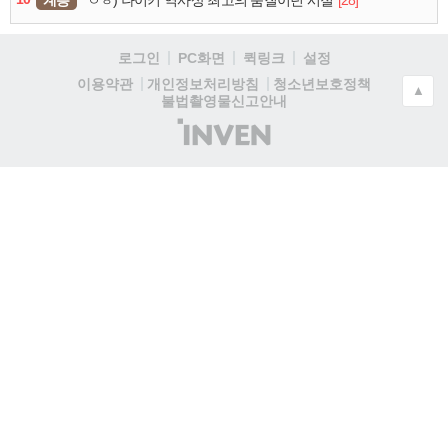
계층
[28]
ㅇㅎ) 나이키 역사상 최고의 품질이던 시절
로그인
PC화면
퀵링크
설정
청소년보호정책
이용약관
개인정보처리방침
▲
불법촬영물신고안내
(주)
인
벤