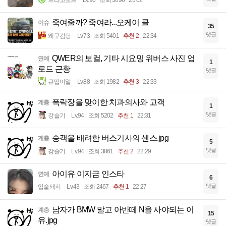
드라고노브
Lv.90
조회 3096
23:02
죽여줄까? 죽여라...오케이 콜
이슈
35
댓글
왜구김당
Lv.73
조회 5401
추천 2
22:34
QWER의 보컬, 기타 시요밍 위버스 사진 업
연예
1
로드 근황
댓글
큐땁이알
Lv.88
조회 1982
추천 3
22:33
폭락장을 맞이한 치과의사와 고객
계층
1
댓글
강슬기
Lv.94
조회 5202
추천 1
22:31
승객을 배려한 버스기사의 센스.jpg
계층
5
댓글
강슬기
Lv.94
조회 3861
추천 2
22:29
아이유 이지금 인스타
연예
6
댓글
입술돼지
Lv.43
조회 2467
추천 1
22:27
남자가 BMW 말고 아반떼 N을 사야되는 이
계층
15
유.jpg
댓글