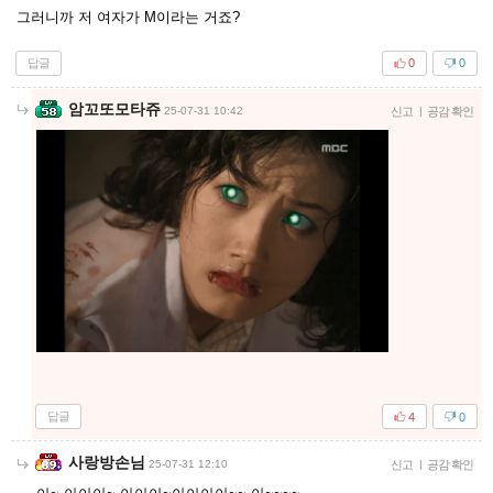
그러니까 저 여자가 M이라는 거죠?
답글
0
0
암꼬또모타쥬
25-07-31 10:42
신고
|
공감 확인
답글
4
0
사랑방손님
25-07-31 12:10
신고
|
공감 확인