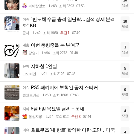
10
댓글
파아랑망토
Lv.68
조회 2393
07:53
"반도체 수급 충격 일단락…실적 장세 본격
이슈
10
화"-KB
댓글
균터
Lv.42
조회 1980
추천 1
07:49
이번 풍향중을 본 부여군
계층
3
댓글
강슬기
Lv.94
조회 2273
07:48
지하철 1인실
유머
5
댓글
고도비만
Lv.91
조회 2123
07:48
PS5 패키지에 부착된 공지 스티커
이슈
0
댓글
빈센트멧젠
Lv.60
조회 1668
07:48
8월 6일 목요일 날씨 + 운세
지식
4
댓글
달섭지롱
Lv.94
조회 612
추천 3
07:44
호르무즈 '새 항로' 합의한 이란·오만…미국
이슈
4