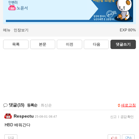
인벤러
노윤서
메뉴
인장보기
EXP 80%
목록
본문
이전
다음
댓글쓰기
댓글
(15)
등록순
|
최신순
새로고침
Respectu
25-08-01 08:47
신고
|
공감 확인
HBD 배워간다
답글
0
0