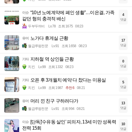
“10년 노예계약에 폐인 생활”…이은결, 가족
이슈
4
같던 형의 충격적 배신
댓글
두부두꺼비
Lv.78
조회 1675
08:23
노가다 휴게실 근황
유머
17
댓글
월급루팡전문
Lv.91
조회 1658
08:23
지하철 역 상인들 근황
기타
0
댓글
치킨
Lv.99
조회 1332
08:23
오픈 후 3개월치 예약 다 찼다는 미용실
기타
5
댓글
치킨
Lv.99
조회 1987
추천 6
08:21
머리 낀 친구 구하려다가
유머
13
댓글
월급루팡전문
Lv.91
조회 994
08:21
[단독]'수유동 살인' 피의자, 13세 미만 성폭력
이슈
10
전력 15회
댓글