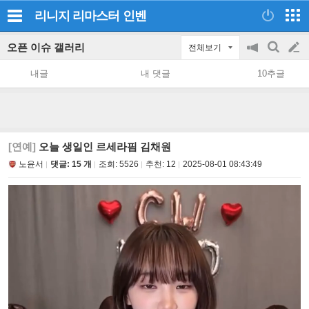
리니지 리마스터
인벤
오픈 이슈 갤러리
전체보기
공
검
글
지
색
내글
내 댓글
10추글
on/off
쓰
기
[연예]
오늘 생일인 르세라핌 김채원
노윤서
댓글: 15 개
조회:
5526
추천:
12
2025-08-01 08:43:49