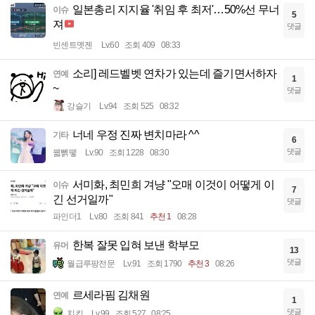
일본총리 지지율 '취임 후 최저'…50%선 무너
이슈
5
져
댓글
빈센트멧젠
Lv.60
조회 409
08:33
소리] 레드벨벳 연차가 있는데 즐기면서하자
연예
1
~
댓글
강슬기
Lv.94
조회 525
08:32
너네 우정 진짜 변치마라 ^^
기타
6
댓글
꿻뻵뗗
Lv.90
조회 1228
08:30
서미화, 최민희 겨냥 "오매 이것이 어떻게 이
이슈
7
긴 선거일까"
댓글
파인더1
Lv.80
조회 841
추천 1
08:28
한복 잘못 입혀 보낸 학부모
유머
13
댓글
월급루팡전문
Lv.91
조회 1790
추천 3
08:26
르세라핌 김채원
연예
1
댓글
치킨
Lv.99
조회 527
08:25