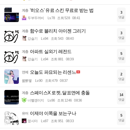
'히오스' 유료 스킨 무료로 받는 법
계층
3
댓글
두부두꺼비
Lv.78
조회 528
08:41
함수로 블리치 아이젠 그리기
계층
3
댓글
강슬기
Lv.94
조회 543
08:40
아파트 실외기 레전드
계층
5
댓글
강슬기
Lv.94
조회 881
08:39
오늘도 파묘되는 리센느
연예
2
댓글
꿻뻵뗗
Lv.90
조회 479
08:37
스페이스X 로켓, 달표면에 충돌
계층
14
댓글
너빨갱이지
Lv.86
조회 1246
08:36
이제야 이쪽을 보는구나
유머
5
댓글
옆사마
Lv.87
조회 951
08:33