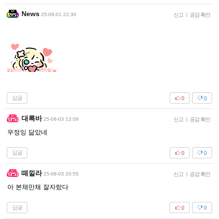
News
25-08-01 22:30
신고
|
공감 확인
답글
0
0
대록바
25-08-03 13:09
신고
|
공감 확인
우정잉 닮았네
답글
0
0
떼낄라
25-08-03 20:55
신고
|
공감 확인
아 본채만채 잘자랐다
답글
0
0