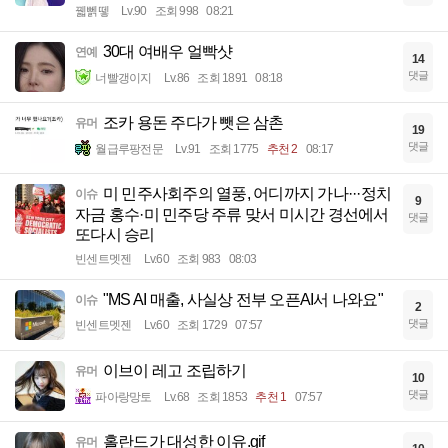
꿻뻵뗗
Lv.90
조회 998
08:21
30대 여배우 얼빡샷
연예
14
댓글
너빨갱이지
Lv.86
조회 1891
08:18
조카 용돈 주다가 뺏은 삼촌
유머
19
댓글
월급루팡전문
Lv.91
조회 1775
추천 2
08:17
미 민주사회주의 열풍, 어디까지 가나···정치
이슈
9
자금 홍수·미 민주당 주류 맞서 미시간 경선에서
댓글
또다시 승리
빈센트멧젠
Lv.60
조회 983
08:03
"MS AI 매출, 사실상 전부 오픈AI서 나와요"
이슈
2
댓글
빈센트멧젠
Lv.60
조회 1729
07:57
이브이 레고 조립하기
유머
10
댓글
파아랑망토
Lv.68
조회 1853
추천 1
07:57
홀란드가 대성한 이유.gif
유머