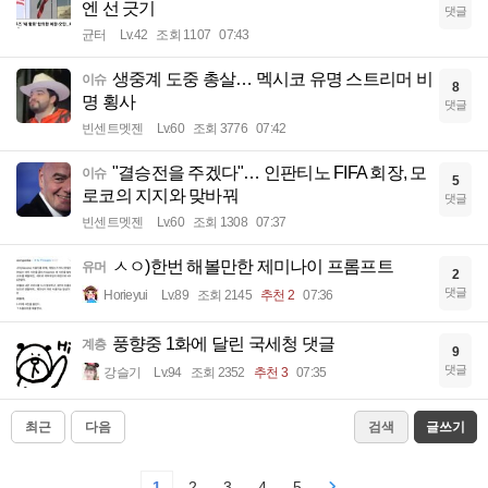
엔 선 긋기
댓글
균터
Lv.42
조회 1107
07:43
생중계 도중 총살… 멕시코 유명 스트리머 비
이슈
8
명 횡사
댓글
빈센트멧젠
Lv.60
조회 3776
07:42
"결승전을 주겠다"… 인판티노 FIFA 회장, 모
이슈
5
로코의 지지와 맞바꿔
댓글
빈센트멧젠
Lv.60
조회 1308
07:37
ㅅㅇ)한번 해볼만한 제미나이 프롬프트
유머
2
댓글
Horieyui
Lv.89
조회 2145
추천 2
07:36
풍향중 1화에 달린 국세청 댓글
계층
9
댓글
강슬기
Lv.94
조회 2352
추천 3
07:35
최근
다음
검색
글쓰기
1
2
3
4
5