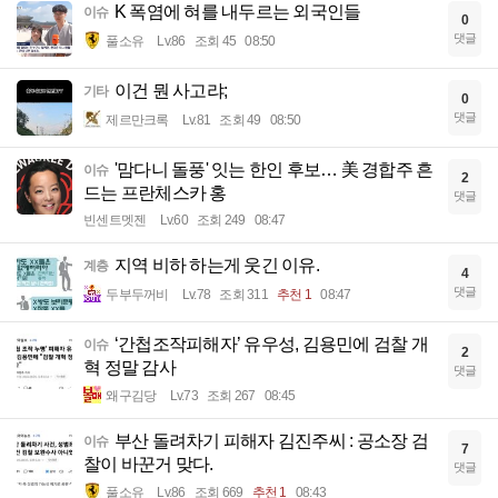
K 폭염에 혀를 내두르는 외국인들
이슈
0
댓글
풀소유
Lv.86
조회 45
08:50
이건 뭔 사고랴;
기타
0
댓글
제르만크록
Lv.81
조회 49
08:50
'맘다니 돌풍' 잇는 한인 후보… 美 경합주 흔
이슈
2
드는 프란체스카 홍
댓글
빈센트멧젠
Lv.60
조회 249
08:47
지역 비하 하는게 웃긴 이유.
계층
4
댓글
두부두꺼비
Lv.78
조회 311
추천 1
08:47
‘간첩조작피해자’ 유우성, 김용민에 검찰 개
이슈
2
혁 정말 감사
댓글
왜구김당
Lv.73
조회 267
08:45
부산 돌려차기 피해자 김진주씨 : 공소장 검
이슈
7
찰이 바꾼거 맞다.
댓글
풀소유
Lv.86
조회 669
추천 1
08:43