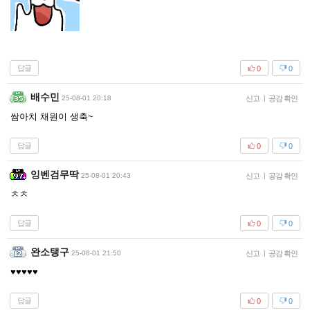
답글
0
0
배수민
25-08-01 20:18
신고
|
공감 확인
쌈아치 채원이 생축~
답글
0
0
잉벤검무딱
25-08-01 20:43
신고
|
공감 확인
ㅊㅊ
답글
0
0
완소탱구
25-08-01 21:50
신고
|
공감 확인
♥♥♥♥♥
답글
0
0