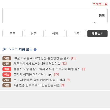
새로고침
등록
목록
본문
이전
다음
댓글보기
ㅇㅇㄱ 지금 뜨는 글
20살 파워볼 4800억 당첨 흥청망청 쓴 결과
[11]
계층
채용담당자가 느끼는 20대 취업현실
[31]
계층
생중계 도중 총살… 멕시코 유명 스트리머 비명 횡사
[8]
이슈
그제자 허지웅 작가 SNS....jpg
[35]
이슈
누가 사무실 문 옆에 에어컨 실외기 설치
[7]
계층
1원 인증 반복으로 10만원만든 사람
[9]
계층