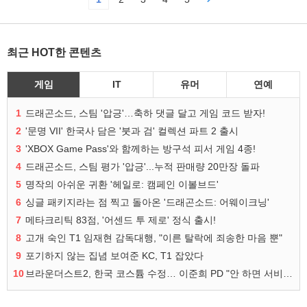
최근 HOT한 콘텐츠
게임
IT
유머
연예
1
드래곤소드, 스팀 '압긍'…축하 댓글 달고 게임 코드 받자!
2
'문명 VII' 한국사 담은 '붓과 검' 컬렉션 파트 2 출시
3
'XBOX Game Pass'와 함께하는 방구석 피서 게임 4종!
4
드래곤소드, 스팀 평가 '압긍'...누적 판매량 20만장 돌파
5
명작의 아쉬운 귀환 '헤일로: 캠페인 이볼브드'
6
싱글 패키지라는 점 찍고 돌아온 '드래곤소드: 어웨이크닝'
7
메타크리틱 83점, '어센드 투 제로' 정식 출시!
8
고개 숙인 T1 임재현 감독대행, "이른 탈락에 죄송한 마음 뿐"
9
포기하지 않는 집념 보여준 KC, T1 잡았다
10
브라운더스트2, 한국 코스튬 수정… 이준희 PD "안 하면 서비스 지속 불가"