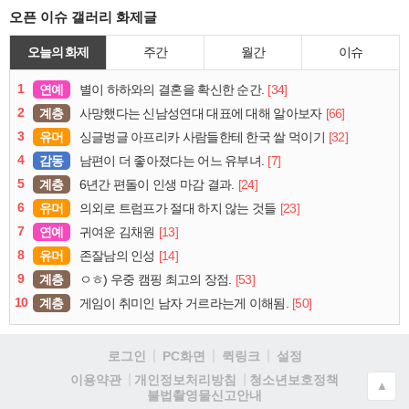
오픈 이슈 갤러리 화제글
오늘의 화제
주간
월간
이슈
1
연예
[34]
별이 하하와의 결혼을 확신한 순간.
2
계층
[66]
사망했다는 신남성연대 대표에 대해 알아보자
3
유머
[32]
싱글벙글 아프리카 사람들한테 한국 쌀 먹이기
4
감동
[7]
남편이 더 좋아졌다는 어느 유부녀.
5
계층
[24]
6년간 편돌이 인생 마감 결과.
6
유머
[23]
의외로 트럼프가 절대 하지 않는 것들
7
연예
[13]
귀여운 김채원
8
유머
[14]
존잘남의 인성
9
계층
[53]
ㅇㅎ) 우중 캠핑 최고의 장점.
10
계층
[50]
게임이 취미인 남자 거르라는게 이해됨.
로그인
PC화면
퀵링크
설정
청소년보호정책
이용약관
개인정보처리방침
▲
불법촬영물신고안내