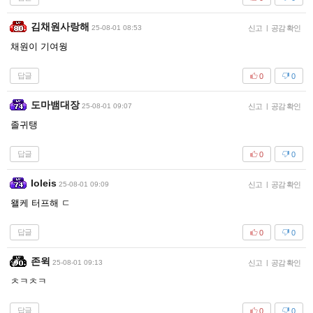
김채원사랑해
25-08-01 08:53
신고
|
공감 확인
채원이 기여웡
답글
0
0
도마뱀대장
25-08-01 09:07
신고
|
공감 확인
졸귀탱
답글
0
0
Ioleis
25-08-01 09:09
신고
|
공감 확인
왤케 터프해 ㄷ
답글
0
0
존윅
25-08-01 09:13
신고
|
공감 확인
ㅊㅋㅊㅋ
답글
0
0