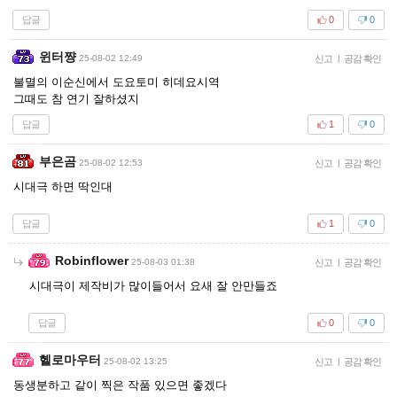
답글
0
0
윈터쨩
25-08-02 12:49
신고
|
공감 확인
불멸의 이순신에서 도요토미 히데요시역
그때도 참 연기 잘하셨지
답글
1
0
부은곰
25-08-02 12:53
신고
|
공감 확인
시대극 하면 딱인대
답글
1
0
Robinflower
25-08-03 01:38
신고
|
공감 확인
시대극이 제작비가 많이들어서 요새 잘 안만들죠
답글
0
0
헬로마우터
25-08-02 13:25
신고
|
공감 확인
동생분하고 같이 찍은 작품 있으면 좋겠다