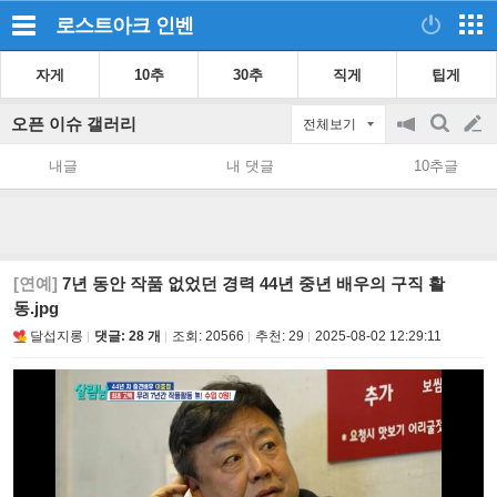
로스트아크
인벤
자게
10추
30추
직게
팁게
오픈 이슈 갤러리
전체보기
공
검
글
지
색
내글
내 댓글
10추글
on/off
쓰
기
[연예]
7년 동안 작품 없었던 경력 44년 중년 배우의 구직 활
동.jpg
달섭지롱
댓글: 28 개
조회:
20566
추천:
29
2025-08-02 12:29:11