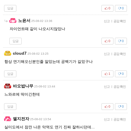
답글
0
0
노윤서
25-08-02 13:36
신고
|
공감 확인
자이언트때 같이 나오시지않았나
답글
0
0
cloud7
25-08-02 13:25
신고
|
공감 확인
항상 연기해오신분인줄 알았는데 공백기가 길었구나
답글
1
0
바오밥나무
25-08-02 13:44
신고
|
공감 확인
느와르에 딱이긴한데
답글
0
0
엘지전자
25-08-02 13:54
신고
|
공감 확인
실미도에서 잠깐 나온 악역도 연기 진짜 잘하시던데...