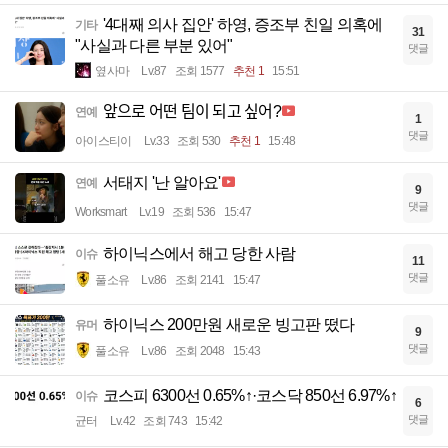
'4대째 의사 집안' 하영, 증조부 친일 의혹에
기타
31
"사실과 다른 부분 있어"
댓글
옆사마
Lv.87
조회 1577
추천 1
15:51
앞으로 어떤 팀이 되고 싶어?
연예
1
댓글
아이스티이
Lv.33
조회 530
추천 1
15:48
서태지 '난 알아요'
연예
9
댓글
Worksmart
Lv.19
조회 536
15:47
하이닉스에서 해고 당한 사람
이슈
11
댓글
풀소유
Lv.86
조회 2141
15:47
하이닉스 200만원 새로운 빙고판 떴다
유머
9
댓글
풀소유
Lv.86
조회 2048
15:43
코스피 6300선 0.65%↑·코스닥 850선 6.97%↑
이슈
6
댓글
균터
Lv.42
조회 743
15:42