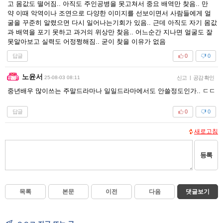
고 몸값도 떨어짐.. 아직도 주인공병을 못고쳐서 중요 배역만 찾음.. 만
약 이때 악역이나 조연으로 다양한 이미지를 선보이면서 사람들에게 얼
굴을 꾸준히 알렸으면 다시 일어나는기회가 있음.. 근데 아직도 자기 몸값
과 배역을 포기 못하고 과거의 위상만 찾음.. 어느순간 지나면 얼굴도 잘
못알아보고 실력도 어정쩡해짐.. 굳이 찾을 이유가 없음
답글
0
0
노윤서
25-08-03 08:11
신고
|
공감 확인
중년배우 많이쓰는 주말드라마나 일일드라마에서도 안쓸정도인가.. ㄷㄷ
답글
0
0
새로고침
등록
목록
본문
이전
다음
댓글보기