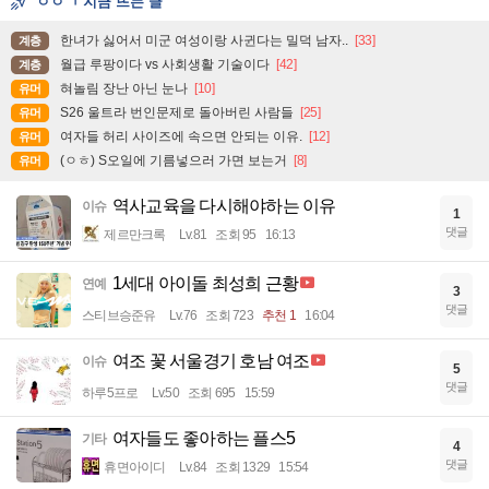
ㅇㅇㄱ 지금 뜨는 글
한녀가 싫어서 미군 여성이랑 사귄다는 밀덕 남자..
[33]
계층
월급 루팡이다 vs 사회생활 기술이다
[42]
계층
혀놀림 장난 아닌 눈나
[10]
유머
S26 울트라 번인문제로 돌아버린 사람들
[25]
유머
여자들 허리 사이즈에 속으면 안되는 이유.
[12]
유머
(ㅇㅎ) S오일에 기름넣으러 가면 보는거
[8]
유머
역사교육을 다시해야하는 이유
이슈
1
댓글
제르만크록
Lv.81
조회 95
16:13
1세대 아이돌 최성희 근황
연예
3
댓글
스티브승준유
Lv.76
조회 723
추천 1
16:04
여조 꽃 서울경기 호남 여조
이슈
5
댓글
하루5프로
Lv.50
조회 695
15:59
여자들도 좋아하는 플스5
기타
4
댓글
휴면아이디
Lv.84
조회 1329
15:54