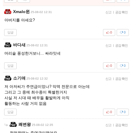
Xmalo윈
25-08-02 12:31
신고
|
공감 확인
아버지를 아세요?
답글
0
0
바다새
25-08-02 12:31
신고
|
공감 확인
머리숱 풍성한거보니... 싸라잇네
답글
0
0
소기애
25-08-02 12:32
신고
|
공감 확인
저 아저씨가 주연급이었나? 악역 전문으로 아는데
그리고 그 중에 최수종이 특별한거지
사실 저 시대 때 배우들 활발하게 아직
활동하는 사람 거의 없음
답글
0
0
쾌변왕
25-08-02 12:35
신고
|
공감 확인
젊었을때는 주연급이였어요