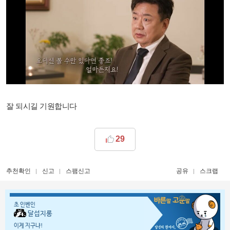
잘 되시길 기원합니다
29
추천확인
신고
스팸신고
공유
스크랩
초 인벤인
달섭지롱
이게 지구냐!