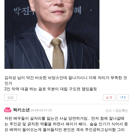
김의성 님이 약간 비슷한 뉘앙스인데 잘나가시니 더욱 자리가 부족한 것
인가
2인 악역 대결 하는 걸로 두분이 대립 구도면 잼있을듯
답글
0
0
럭키소년
25-08-03 07:25
신고
|
공감 확인
저런 배우들이 설자리를 잃는건 사실 당연하거임.. 먼저 첨에 잘나갈때
는 주인공 및 굵직한 역활을 하면서 페이가 쎄다.. 슬슬 인기가 식어서 중
요 배역이 들어오는게 줄어들지만 본인은 계속 주인공하고싶어함 그리