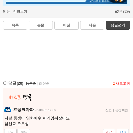
메뉴
인장보기
EXP 32%
목록
본문
이전
다음
댓글쓰기
댓글
(28)
등록순
|
최신순
새로고침
프랭크자파
25-08-02 12:35
신고
|
공감 확인
저분 동생이 영화배우 이기영씨잖아요
삼선교 오무성
답글
이동
7
0