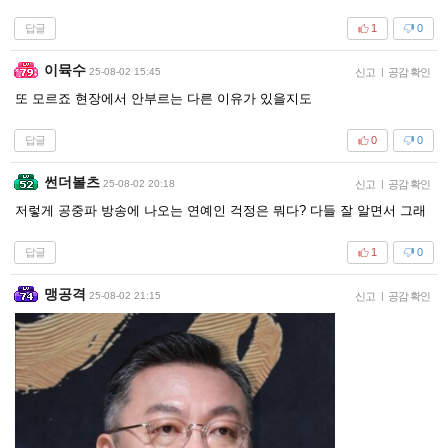
답글
1
0
이뮥수
25-08-02 15:45
신고
|
공감 확인
또 모르죠 현장에서 안부르는 다른 이유가 있을지도
답글
0
0
썬더볼츠
25-08-02 20:18
신고
|
공감 확인
저렇게 공중파 방송에 나오는 연예인 걱정은 뭐다? 다들 잘 알면서 그래
답글
1
0
맹공격
25-08-02 21:15
신고
|
공감 확인