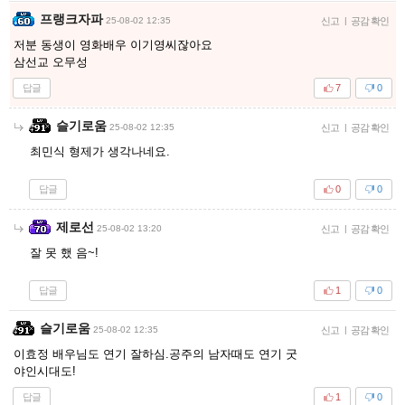
프랭크자파
25-08-02 12:35
신고
|
공감 확인
저분 동생이 영화배우 이기영씨잖아요
삼선교 오무성
답글
7
0
슬기로움
25-08-02 12:35
신고
|
공감 확인
최민식 형제가 생각나네요.
답글
0
0
제로선
25-08-02 13:20
신고
|
공감 확인
잘 못 했 음~!
답글
1
0
슬기로움
25-08-02 12:35
신고
|
공감 확인
이효정 배우님도 연기 잘하심.공주의 남자때도 연기 굿
야인시대도!
답글
1
0