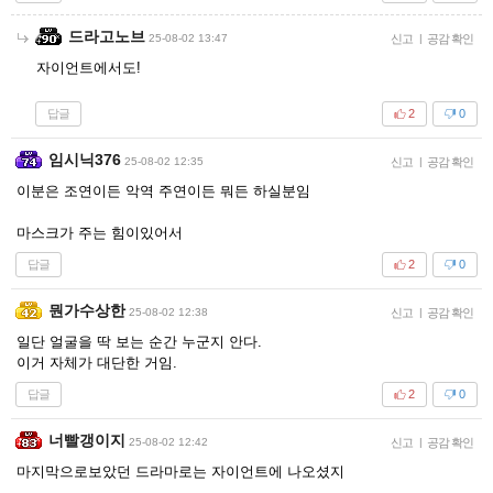
드라고노브
25-08-02 13:47
신고
|
공감 확인
자이언트에서도!
답글
2
0
임시닉376
25-08-02 12:35
신고
|
공감 확인
이분은 조연이든 악역 주연이든 뭐든 하실분임
마스크가 주는 힘이있어서
답글
2
0
뭔가수상한
25-08-02 12:38
신고
|
공감 확인
일단 얼굴을 딱 보는 순간 누군지 안다.
이거 자체가 대단한 거임.
답글
2
0
너빨갱이지
25-08-02 12:42
신고
|
공감 확인
마지막으로보았던 드라마로는 자이언트에 나오셨지