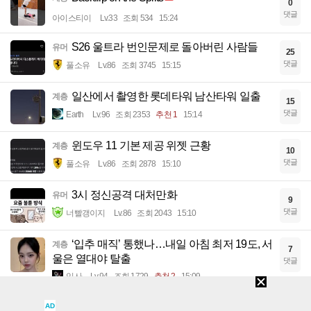
0
댓글
아이스티이
Lv.33
조회 534
15:24
S26 울트라 번인문제로 돌아버린 사람들
유머
25
댓글
풀소유
Lv.86
조회 3745
15:15
일산에서 촬영한 롯데타워 남산타워 일출
계층
15
댓글
Earth
Lv.96
조회 2353
추천 1
15:14
윈도우 11 기본 제공 위젯 근황
계층
10
댓글
풀소유
Lv.86
조회 2878
15:10
3시 정신공격 대처만화
유머
9
댓글
너빨갱이지
Lv.86
조회 2043
15:10
‘입추 매직’ 통했나…내일 아침 최저 19도, 서
계층
7
울은 열대야 탈출
댓글
입사
Lv.94
조회 1729
추천 2
15:09
​이 대통령 “메가프로젝트 속도전 넘어 전격
이슈
AD
7