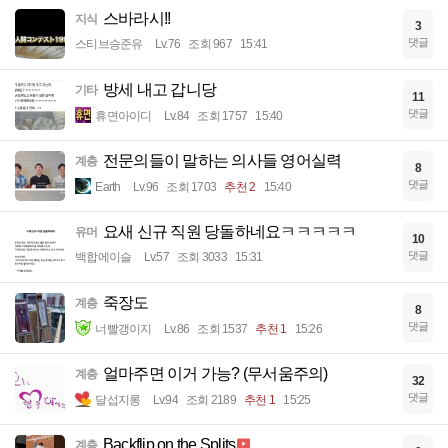
스바라시!!
지식
3
댓글
스티브승준유
Lv.76
조회 967
15:41
방세 내고 갑니당
기타
11
댓글
휴면아이디
Lv.84
조회 1757
15:40
전문의들이 말하는 의사들 영어실력
계층
8
댓글
Earth
Lv.96
조회 1703
추천 2
15:40
요새 신규 직원 당돌하네요ㅋㅋㅋㅋㅋ
유머
10
댓글
백합에이슬
Lv.57
조회 3033
15:31
죽장도
계층
8
댓글
너빨갱이지
Lv.86
조회 1537
추천 1
15:26
얼마주면 이거 가능? (무서움주의)
계층
32
댓글
달섭지롱
Lv.94
조회 2189
추천 1
15:25
Backflip on the Splits
계층