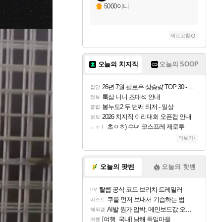
5000이니
새로고침
오늘의 치지직
오늘의 SOOP
26년 7월 팔로우 상승량 TOP 30 - 월간 치지직
잡담
룩삼 니니 초대석 안내
정보
봉누도2 두 번째 티저 - 일상
클립
2026 치지직 이리대회 오픈컵 안내
정보
초ㅇㅎ) 수녀 코스프레 제로투
ㅗㅜㅑ
더보기+
오늘의 팟벤
오늘의 핫벤
탈콥 공식 코드 브리치 트레일러
PV
쿠를 먼저 보내서 기습하는 법
비스트
AI발 원가 압박, 메인보드값 오르나
해외겜
[여행_국내] 남해 독일마을
여행