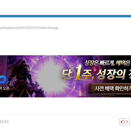
board/webzine/2097/2507274?iskin=lineage
43:35)
공감
비공
0