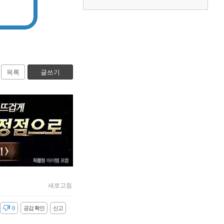
목록
글쓰기
새로고침
감
0
공감 확인
신고