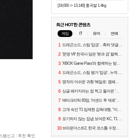
[19,000 -> 13,140] 홍국쌀 1.4kg
최근 HOT한 콘텐츠
게임
IT
유머
연예
1
드래곤소드, 스팀 '압긍'…축하 댓글 달고 게임 코드 받자!
2
'문명 VII' 한국사 담은 '붓과 검' 컬렉션 파트 2 출시
3
'XBOX Game Pass'와 함께하는 방구석 피서 게임 4종!
4
드래곤소드, 스팀 평가 '압긍'...누적 판매량 20만장 돌파
5
명작의 아쉬운 귀환 '헤일로: 캠페인 이볼브드'
6
싱글 패키지라는 점 찍고 돌아온 '드래곤소드: 어웨이크닝'
7
메타크리틱 83점, '어센드 투 제로' 정식 출시!
8
고개 숙인 T1 임재현 감독대행, "이른 탈락에 죄송한 마음 뿐"
9
포기하지 않는 집념 보여준 KC, T1 잡았다
10
브라운더스트2, 한국 코스튬 수정… 이준희 PD "안 하면 서비스 지속 불가"
스팸신고
추천 확인