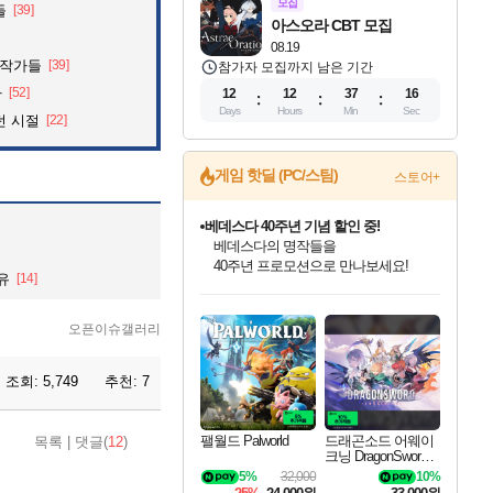
모집
들
[39]
아스오라 CBT 모집
08.19
화작가들
[39]
참가자 모집까지 남은 기간
자
[52]
12
12
37
14
Days
Hours
Min
Sec
던 시절
[22]
게임 핫딜 (PC/스팀)
스토어+
베데스다 40주년 기념 할인 중!
베데스다의 명작들을
40주년 프로모션으로 만나보세요!
유
[14]
인벤게임즈 8월 특별 할인!
드래곤소드: 어웨이크닝 입점!
문명 7 특별 할인!
귀무자: 검의 길 예약 판매 중!
비스트 오브 리인카네이션 정식 출시!
커세어 코브 출시 기념 할인!
더 렐릭 퍼스트 가디언 정식 출시
마블 투혼 파이팅 소울즈 예약 판매 중!
캡콤 프렌차이즈 할인 진행 중!
캡콤 일부 상품 상시 할인
스타워즈 은하계 레이서
로블록스 기프트 카드 공식 입점
인기 퍼블리셔 모음!
스팀으로 만나는 드래곤소드!
조선&고려 DLC 출시 예정
10% 할인과
게임프릭 신작 IP
해적'섬'을 발전시키자!
설화x하드코어 액션!
마블 히어로 총 출동&화려한 격투!
몬헌, 바하 등 인기 IP를
몬헌 와일즈 & 드래곤즈 도그마2
인벤게임즈에서 10% 추가 적립
Robux를 가장 안전하고
최대 90% 할인가를 만나보세요!
네이버혜택과 함께 만나보세요!
50%할인&추가 적립까지!
이니&베니 혜택까지!
네이버 혜택가와 함께 예약하세요!
할인&네이버혜택으로 만나보세요!
네이버페이 혜택과 만나보세요!
네이버 포인트 혜택까지!
할인가에 만나보세요!
일부 에디션 상시 할인!
혜택으로 예약 판매 중
편안하게 충전하세요
오픈이슈갤러리
조회:
5,749
추천:
7
팰월드 Palworld
드래곤소드 어웨이
목록
|
댓글(
12
)
크닝 DragonSword A
wakening
5%
32,000
10%