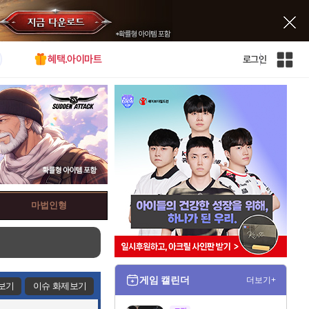
혜택.아이마트
로그인
인
벤
전
체
사
이
트
맵
마법인형
게임 캘린더
더보기+
보기
이슈 화제보기