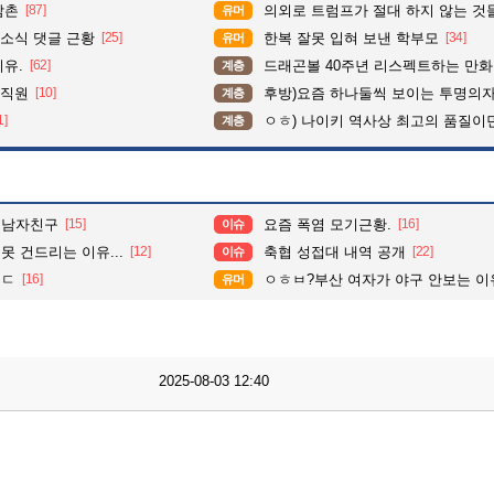
삼촌
[87]
의외로 트럼프가 절대 하지 않는 것
유머
소식 댓글 근황
[25]
한복 잘못 입혀 보낸 학부모
[34]
유머
이유.
[62]
드래곤볼 40주년 리스펙트하는 만
계층
 직원
[10]
후방)요즘 하나둘씩 보이는 투명의
계층
1]
ㅇㅎ) 나이키 역사상 최고의 품질이
계층
 남자친구
[15]
요즘 폭염 모기근황.
[16]
이슈
못 건드리는 이유...
[12]
축협 성접대 내역 공개
[22]
이슈
ㄷㄷ
[16]
ㅇㅎㅂ?부산 여자가 야구 안보는 이
유머
2025-08-03 12:40