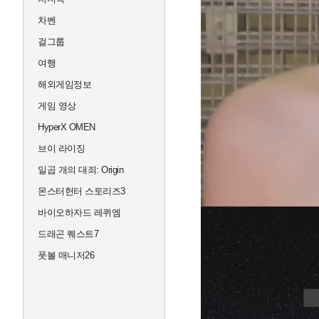
차벤
걸그룹
여행
해외게임정보
게임 영상
HyperX OMEN
브이 라이징
일곱 개의 대죄: Origin
몬스터헌터 스토리즈3
바이오하자드 레퀴엠
드래곤 퀘스트7
풋볼 매니저26