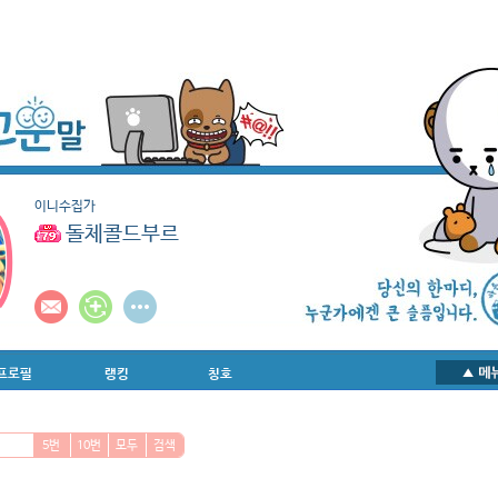
이니수집가
돌체콜드부르
프로필
랭킹
칭호
5번
10번
모두
검색