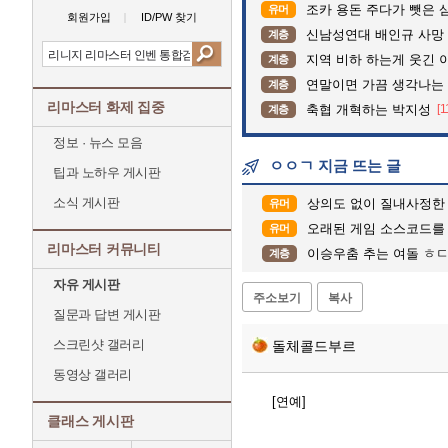
조카 용돈 주다가 뺏은 
유머
회원가입
ID/PW 찾기
신남성연대 배인규 사망 
계층
지역 비하 하는게 웃긴 
계층
연말이면 가끔 생각나는
계층
리마스터 화제 집중
축협 개혁하는 박지성
[1
계층
정보 · 뉴스 모음
ㅇㅇㄱ 지금 뜨는 글
팁과 노하우 게시판
소식 게시판
상의도 없이 질내사정한
유머
오래된 게임 소스코드를 
유머
리마스터 커뮤니티
이승우춤 추는 여돌 ㅎ
계층
자유 게시판
주소보기
복사
질문과 답변 게시판
스크린샷 갤러리
돌체콜드부르
동영상 갤러리
[연예]
클래스 게시판