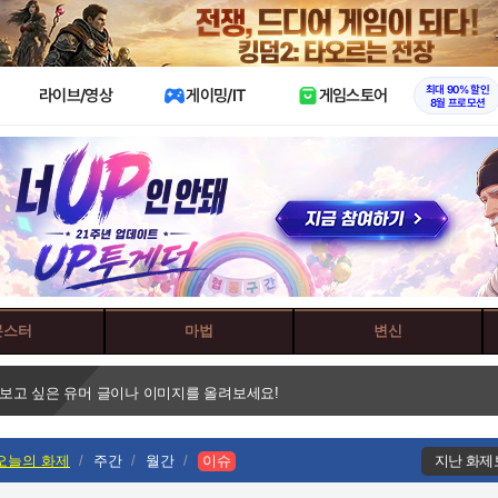
X
최대 90% 할인
라이브/영상
게이밍/IT
게임스토어
8월 프로모션
몬스터
마법
변신
 보고 싶은 유머 글이나 이미지를 올려보세요!
오늘의 화제
주간
월간
이슈
지난 화제