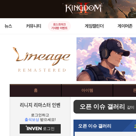
로스트아크
뉴스
커뮤니티
게임캘린더
게이머존
기대평 이벤트
홈
아이템
리니지 리마스터 인벤
오픈 이슈 갤러리
같이
로그인하고
출석보상
받으세요!
오픈 이슈 갤러리
로그인