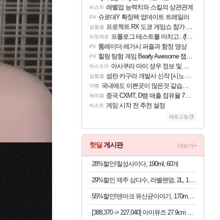
레벨업 능력치와 스킬의 상관관계
비스트
슈로대Y 확장팩 업데이트 트레일러
PV
프로젝트 RX 도쿄 게임쇼 참가 결정
섭컬겜
프롤로그 테스트를 마치고.. (feat. 리아)
리밋제로
툼레이더 레가시 퍼즐과 함정 영상
PV
힐링 탐험 게임 Bearly Awesome 챕터 1 트레일러
PV
아사쿠라 마이 성우 정보 및 주요 필모
아스오라
섬란 카구라 개발사 신작 [시노비 넥서스] 연내 출시 예정
섭컬겜
국내에도 이쁜곳이 많은것 같습니다
여행
중국 CXMT, D램 매출 점유율 7%…글로벌 4위로 부상
해외겜
게임 시작 전 추천 설정
비스트
새로고침
핫딜
게시판
더보기+
28%할인!칠성사이다, 190ml, 60개
29%할인 제주 삼다수, 라벨랜덤, 2L, 18개
55%할인!덴마크 유산균이야기, 170mg, 60캡슐, 1개
[388,370 -> 227,040] 아이뮤즈 27.9cm K11 태블릿