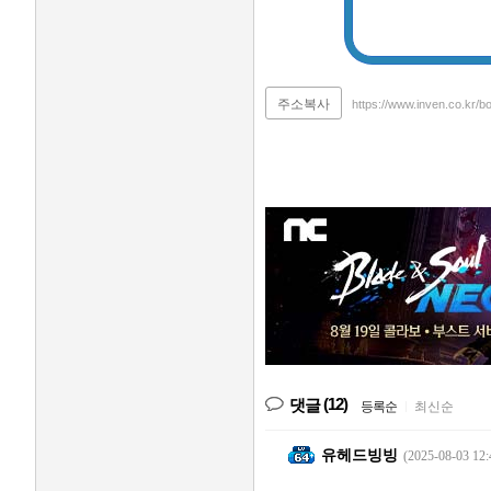
주소복사
https://www.inven.co.kr/
(12)
댓글
등록순
|
최신순
유헤드빙빙
(2025-08-03 12: