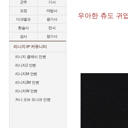
군주
기사
요정
마법사
우아한 츄도 귀
다크엘프
용기사
환술사
전사
검사
창기사
리니지 IP 커뮤니티
리니지 클래식 인벤
리니지2 인벤
리니지M 인벤
리니지2M 인벤
리니지W 인벤
저니 오브 모나크 인벤