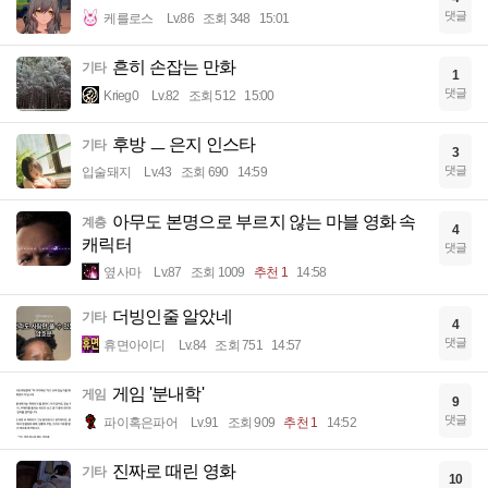
댓글
케를로스
Lv.86
조회 348
15:01
흔히 손잡는 만화
기타
1
댓글
Krieg0
Lv.82
조회 512
15:00
후방 ㅡ 은지 인스타
기타
3
댓글
입술돼지
Lv.43
조회 690
14:59
아무도 본명으로 부르지 않는 마블 영화 속
계층
4
캐릭터
댓글
옆사마
Lv.87
조회 1009
추천 1
14:58
더빙인줄 알았네
기타
4
댓글
휴면아이디
Lv.84
조회 751
14:57
게임 '분내학'
게임
9
댓글
파이혹은파어
Lv.91
조회 909
추천 1
14:52
진짜로 때린 영화
기타
10