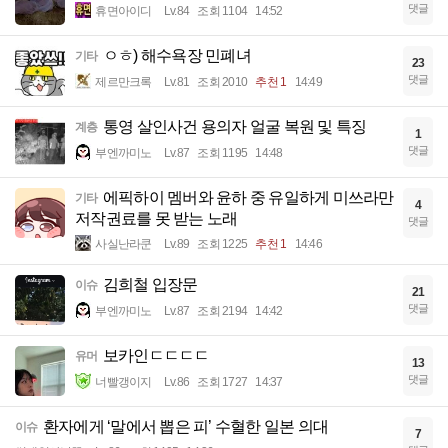
댓글
휴면아이디
Lv.84
조회 1104
14:52
ㅇㅎ) 해수욕장 민폐녀
기타
23
댓글
제르만크록
Lv.81
조회 2010
추천 1
14:49
통영 살인사건 용의자 얼굴 복원 및 특징
계층
1
댓글
부엔까미노
Lv.87
조회 1195
14:48
에픽하이 멤버와 윤하 중 유일하게 미쓰라만
기타
4
저작권료를 못 받는 노래
댓글
사실난라쿤
Lv.89
조회 1225
추천 1
14:46
김희철 입장문
이슈
21
댓글
부엔까미노
Lv.87
조회 2194
14:42
보카인ㄷㄷㄷㄷ
유머
13
댓글
너빨갱이지
Lv.86
조회 1727
14:37
환자에게 ‘말에서 뽑은 피’ 수혈한 일본 의대
이슈
7