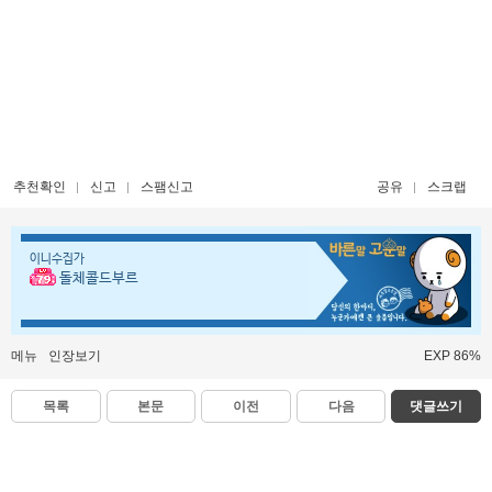
추천확인
신고
스팸신고
공유
스크랩
이니수집가
돌체콜드부르
메뉴
인장보기
EXP 86%
목록
본문
이전
다음
댓글쓰기