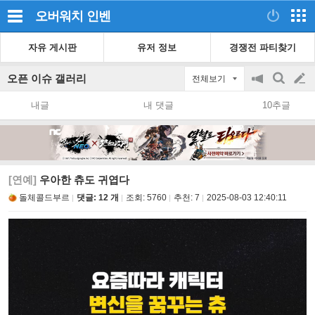
오버워치
인벤
자유 게시판
유저 정보
경쟁전 파티찾기
오픈 이슈 갤러리
전체보기
공
검
글
지
색
내글
내 댓글
10추글
on/off
쓰
기
[연예]
우아한 츄도 귀엽다
돌체콜드부르
댓글: 12 개
조회:
5760
추천:
7
2025-08-03 12:40:11