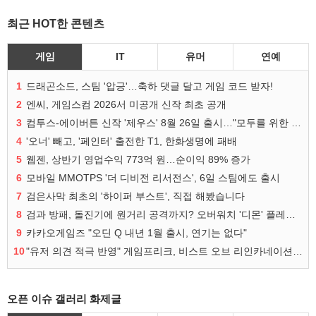
최근 HOT한 콘텐츠
게임
IT
유머
연예
1
드래곤소드, 스팀 '압긍'…축하 댓글 달고 게임 코드 받자!
2
엔씨, 게임스컴 2026서 미공개 신작 최초 공개
3
컴투스-에이버튼 신작 '제우스' 8월 26일 출시…"모두를 위한 경쟁"
4
'오너' 빼고, '페인터' 출전한 T1, 한화생명에 패배
5
웹젠, 상반기 영업수익 773억 원…순이익 89% 증가
6
모바일 MMOTPS '더 디비전 리서전스', 6일 스팀에도 출시
7
검은사막 최초의 '하이퍼 부스트', 직접 해봤습니다
8
검과 방패, 돌진기에 원거리 공격까지? 오버워치 '디몬' 플레이 영상
9
카카오게임즈 "오딘 Q 내년 1월 출시, 연기는 없다"
10
"유저 의견 적극 반영" 게임프리크, 비스트 오브 리인카네이션 개선 나선다
오픈 이슈 갤러리 화제글