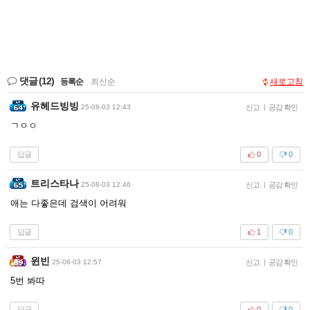
댓글
(12)
등록순
|
최신순
새로고침
유헤드빙빙
25-08-03 12:43
신고
|
공감 확인
ㄱㅇㅇ
답글
0
0
트리스타나
25-08-03 12:46
신고
|
공감 확인
애는 다좋은데 검색이 어려워
답글
1
0
윈빈
25-08-03 12:57
신고
|
공감 확인
5번 봐따
답글
0
0