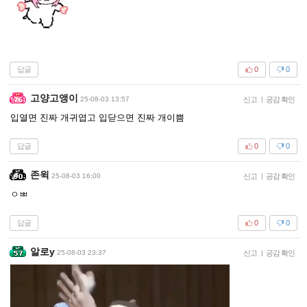
답글
0
0
고양고앵이
25-08-03 13:57
신고
|
공감 확인
입열면 진짜 개귀엽고 입닫으면 진짜 개이쁨
답글
0
0
존윅
25-08-03 16:00
신고
|
공감 확인
ㅇㅃ
답글
0
0
알로y
25-08-03 23:37
신고
|
공감 확인