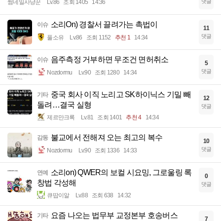
댓글
썸네일사냥꾼
Lv.86
조회 1405
14:36
소리On) 경찰서 끌려가는 촉법이
이슈
11
댓글
풀소유
Lv.86
조회 1152
추천 1
14:34
음주측정 거부하면 무조건 면허취소
이슈
5
댓글
Nozdormu
Lv.90
조회 1280
14:34
중국 회사 이직 노리고 SK하이닉스 기밀 빼
기타
12
돌려…결국 실형
댓글
제르만크록
Lv.81
조회 1401
추천 4
14:34
불교에서 전해져 오는 최고의 복수
감동
10
댓글
Nozdormu
Lv.90
조회 1336
14:33
소리on) QWER의 보컬 시요밍, 그로울링 록
연예
0
창법 각성해
댓글
큐땁이알
Lv.88
조회 638
14:32
요즘 나오는 법무부 교정본부 호송버스
기타
7