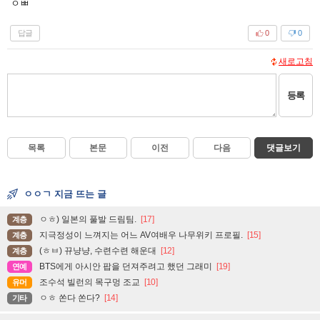
ㅇㅃ
답글
0
0
새로고침
등록
목록
본문
이전
다음
댓글보기
ㅇㅇㄱ 지금 뜨는 글
ㅇㅎ) 일본의 풀발 드림팀.
[17]
계층
지극정성이 느껴지는 어느 AV여배우 나무위키 프로필.
[15]
계층
(ㅎㅂ) 뀨냥냥, 수련수련 해운대
[12]
계층
BTS에게 아시안 팝을 던져주려고 했던 그래미
[19]
연예
조수석 빌런의 목구멍 조교
[10]
유머
ㅇㅎ 쏜다 쏜다?
[14]
기타