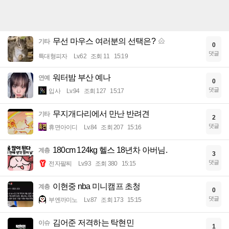
무선 마우스 여러분의 선택은?
기타
0
댓글
특대형피자
Lv.62
조회 11
15:19
워터밤 부산 예나
연예
0
댓글
입사
Lv.94
조회 127
15:17
무지개다리에서 만난 반려견
기타
2
댓글
휴면아이디
Lv.84
조회 207
15:16
180cm 124kg 헬스 18년차 아버님.
계층
3
댓글
전자팔찌
Lv.93
조회 380
15:15
이현중 nba 미니캠프 초청
계층
0
댓글
부엔까미노
Lv.87
조회 173
15:15
김어준 저격하는 탁현민
이슈
1