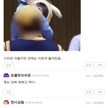
스킨은 저렇지만 안에는 이런게 들어있음...
답글
0
0
초콜릿브라운
25-08-03 23:49
신고
|
공감 확인
츄는 진짜 예쁘긴 하다..
답글
0
0
천사강림
25-08-04 06:46
신고
|
공감 확인