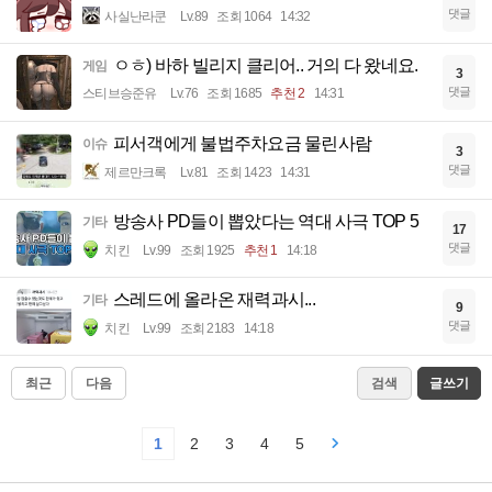
댓글
사실난라쿤
Lv.89
조회 1064
14:32
ㅇㅎ) 바하 빌리지 클리어.. 거의 다 왔네요.
게임
3
댓글
스티브승준유
Lv.76
조회 1685
추천 2
14:31
피서객에게 불법주차요금 물린사람
이슈
3
댓글
제르만크록
Lv.81
조회 1423
14:31
방송사 PD들이 뽑았다는 역대 사극 TOP 5
기타
17
댓글
치킨
Lv.99
조회 1925
추천 1
14:18
스레드에 올라온 재력과시...
기타
9
댓글
치킨
Lv.99
조회 2183
14:18
최근
다음
검색
글쓰기
1
2
3
4
5