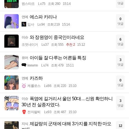
댓글
원스타조
Lv.75
조회 260
15:14
에스파 카리나
연예
0
댓글
입사
Lv.94
조회 219
15:14
와 장원영이 중국인이라네요
이슈
6
댓글
조졋네이거
Lv.37
조회 555
추천 2
15:12
아이들 잘 다루는 어른들 특징
유머
3
댓글
Ieewrre
Lv.74
조회 479
15:11
카즈하
연예
0
댓글
케를로스
Lv.86
조회 220
15:10
폭염에 길거리서 울던 50대…신원 확인하니
이슈
3
30년 전 실종자였다.
댓글
전자팔찌
Lv.93
조회 487
15:10
제갈량의 군재에 대해 3가지를 지적한 마오
지식
12