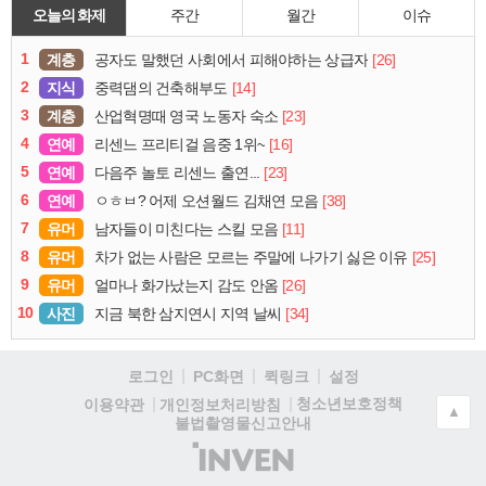
오늘의 화제
주간
월간
이슈
1
계층
[26]
공자도 말했던 사회에서 피해야하는 상급자
2
지식
[14]
중력댐의 건축해부도
3
계층
[23]
산업혁명때 영국 노동자 숙소
4
연예
[16]
리센느 프리티걸 음중 1위~
5
연예
[23]
다음주 놀토 리센느 출연...
6
연예
[38]
ㅇㅎㅂ? 어제 오션월드 김채연 모음
7
유머
[11]
남자들이 미친다는 스킬 모음
8
유머
[25]
차가 없는 사람은 모르는 주말에 나가기 싫은 이유
9
유머
[26]
얼마나 화가났는지 감도 안옴
10
사진
[34]
지금 북한 삼지연시 지역 날씨
로그인
PC화면
퀵링크
설정
청소년보호정책
이용약관
개인정보처리방침
▲
불법촬영물신고안내
(주)
인