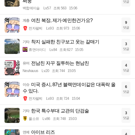
쩌둥
댓글
백합에이슬
Lv.57
조회 563
15:06
여친 복장, 제가 예민한건가요?
계층
9
댓글
전자팔찌
Lv.93
조회 973
15:06
착지 실패한 친구보고 웃는 갈매기
기타
3
댓글
휴면아이디
Lv.84
조회 627
15:05
전남친 자꾸 질투하는 현남친
유머
4
댓글
Neuhauus
Lv.20
조회 744
15:05
미국 증시, 87년 블랙먼데이같은 대폭락 올
이슈
6
수 있다.
댓글
전자팔찌
Lv.93
조회 724
15:04
한국 특수부대 교관의 단검술
기타
3
댓글
풀소유
Lv.86
조회 748
15:03
아이브 리즈
연예
4