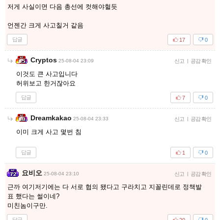
저게 사실이면 다음 총선에 컷해야헐듯
언젠간 크게 사고칠거 같음
답글
17
0
Cryptos
25-08-04 23:09
신고
|
공감 확인
이것도 큰 사고입니다
허위보고 한거잖아요
답글
7
0
Dreamkakao
25-08-04 23:33
신고
|
공감 확인
이미 크게 사고 몇번 침
답글
1
0
요비오
25-08-04 23:10
신고
|
공감 확인
근까 여기저기에는 다 서로 협의 됐다고 구라치고 지꼴린데로 정책발
표 했다는 썰이네?
미친놈이구만.
답글
20
0