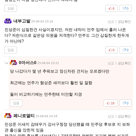
답글
6
0
내부고발
25-08-04 23:16
신고
|
공감 확인
진성준이 삽질한건 사실이겠지만, 저런 내막이 언주 입에서 흘러 나온
다? 저런식으로 같은당 의원을 저격한다? 언주도 그간 삽질한게 한두개
가 아닌데?
답글
0
0
0아서스0
25-08-04 23:21
신고
|
공감 확인
당 나갔다가 몇 년 추워보고 정신차린 건지는 모르겠다만
최근에는 언주가 혐성준 새끼보다 훨씬 일 잘함
둘이 비교하기에는 언주한테 미안할 지경
답글
18
0
페니로열티
25-08-04 23:18
신고
|
공감 확인
진성준 이새끼 김태우가 강서구청장 당선됐을 때 민주당 후보로 지 보좌
관 출신을 앉힌적 있음
체급이 약한 후보를 내보냈으니 김태우한테 쳐발림 거기에 불법 선거운