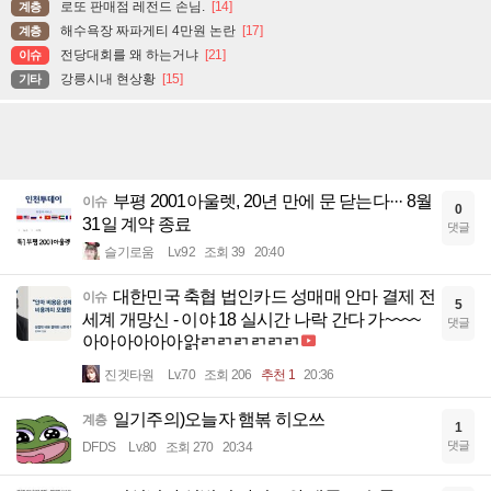
로또 판매점 레전드 손님.
[14]
계층
해수욕장 짜파게티 4만원 논란
[17]
계층
전당대회를 왜 하는거냐
[21]
이슈
강릉시내 현상황
[15]
기타
부평 2001아울렛, 20년 만에 문 닫는다··· 8월
이슈
0
31일 계약 종료
댓글
슬기로움
Lv.92
조회 39
20:40
대한민국 축협 법인카드 성매매 안마 결제 전
이슈
5
세계 개망신 - 이야 18 실시간 나락 간다 가~~~~
댓글
아아아아아아앍ㄺㄺㄺㄺㄺㄺ
진겟타원
Lv.70
조회 206
추천 1
20:36
일기주의)오늘자 햄볶 히오쓰
계층
1
댓글
DFDS
Lv.80
조회 270
20:34