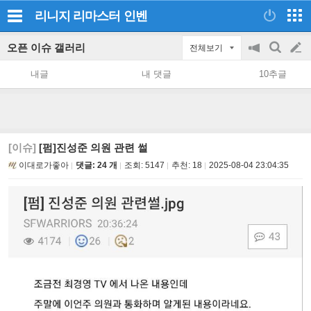
리니지 리마스터
인벤
오픈 이슈 갤러리
전체보기
공
검
글
지
색
내글
내 댓글
10추글
on/off
쓰
기
[이슈]
[펌]진성준 의원 관련 썰
이대로가좋아
댓글: 24 개
조회:
5147
추천:
18
2025-08-04 23:04:35