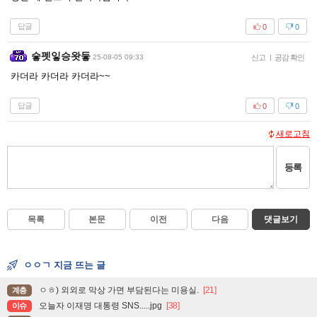
답글
0
0
슿펫잏승왓듷
25-08-05 09:33
신고
|
공감 확인
카더라 카더라 카더라~~
답글
0
0
새로고침
등록
목록
본문
이전
다음
댓글보기
ㅇㅇㄱ 지금 뜨는 글
ㅇㅎ) 외외로 막상 가면 부담된다는 미용실.
[21]
계층
오늘자 이재명 대통령 SNS.....jpg
[38]
이슈