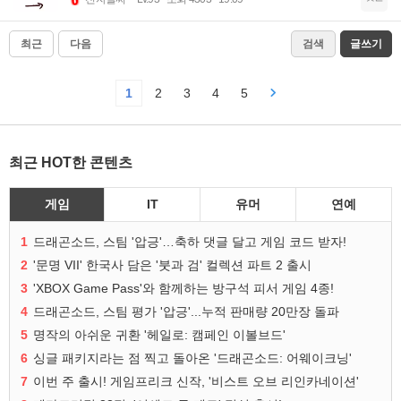
최근
다음
검색
글쓰기
1
2
3
4
5
최근 HOT한 콘텐츠
게임
IT
유머
연예
1
드래곤소드, 스팀 '압긍'…축하 댓글 달고 게임 코드 받자!
2
'문명 VII' 한국사 담은 '붓과 검' 컬렉션 파트 2 출시
3
'XBOX Game Pass'와 함께하는 방구석 피서 게임 4종!
4
드래곤소드, 스팀 평가 '압긍'...누적 판매량 20만장 돌파
5
명작의 아쉬운 귀환 '헤일로: 캠페인 이볼브드'
6
싱글 패키지라는 점 찍고 돌아온 '드래곤소드: 어웨이크닝'
7
이번 주 출시! 게임프리크 신작, '비스트 오브 리인카네이션'