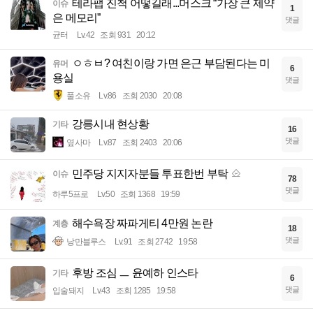
테라팹 진척 어떻길래...머스크 “가장 큰 제약
이슈
1
은 메모리”
댓글
균터
Lv.42
조회 931
20:12
ㅇㅎㅂ? 여친이랑 가면 은근 부담된다는 미
유머
6
용실
댓글
풀소유
Lv.86
조회 2030
20:08
강릉시내 현상황
기타
16
댓글
옆사마
Lv.87
조회 2403
20:06
민주당 지지자분들 투표한번 부탁
이슈
78
댓글
하루5프로
Lv.50
조회 1368
19:59
해수욕장 짜파게티 4만원 논란
계층
18
댓글
낭만블루스
Lv.91
조회 2742
19:58
후방 조심 ㅡ 윤예하 인스타
기타
6
댓글
입술돼지
Lv.43
조회 1285
19:58