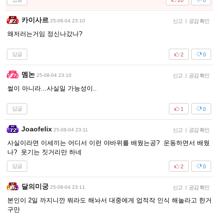
카이사르
25-08-04 23:10
신고
|
공감 확인
왜저러는거임 정신나갔나?
답글
2
0
멤논
25-08-04 23:10
신고
|
공감 확인
썰이 아니라...사실일 가능성이..
답글
1
0
Joaofelix
25-08-04 23:11
신고
|
공감 확인
사실이라면 이세끼는 어디서 이런 야바위를 배웠는공? 운동하면서 배웠
나? 웃기는 짓거리만 하네
답글
2
0
달의미궁
25-08-04 23:11
신고
|
공감 확인
본인이 2일 까지니깐 뭐라도 해놔서 대중에게 업적작 인식 해놀라고 한거
구만