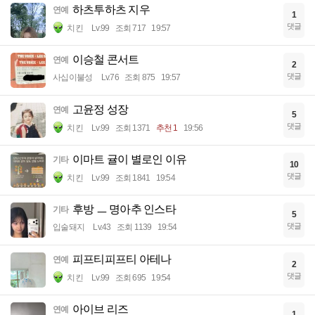
하츠투하츠 지우
연예
1
댓글
치킨
Lv.99
조회 717
19:57
이승철 콘서트
연예
2
댓글
사십이불성
Lv.76
조회 875
19:57
고윤정 성장
연예
5
댓글
치킨
Lv.99
조회 1371
추천 1
19:56
이마트 귤이 별로인 이유
기타
10
댓글
치킨
Lv.99
조회 1841
19:54
후방 ㅡ 명아추 인스타
기타
5
댓글
입술돼지
Lv.43
조회 1139
19:54
피프티피프티 아테나
연예
2
댓글
치킨
Lv.99
조회 695
19:54
아이브 리즈
연예
1