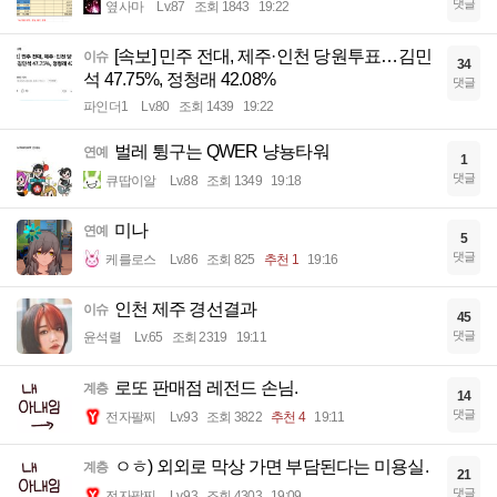
댓글
옆사마
Lv.87
조회 1843
19:22
[속보] 민주 전대, 제주·인천 당원투표…김민
이슈
34
석 47.75%, 정청래 42.08%
댓글
파인더1
Lv.80
조회 1439
19:22
벌레 튕구는 QWER 냥뇽타워
연예
1
댓글
큐땁이알
Lv.88
조회 1349
19:18
미나
연예
5
댓글
케를로스
Lv.86
조회 825
추천 1
19:16
인천 제주 경선결과
이슈
45
댓글
윤석렬
Lv.65
조회 2319
19:11
로또 판매점 레전드 손님.
계층
14
댓글
전자팔찌
Lv.93
조회 3822
추천 4
19:11
ㅇㅎ) 외외로 막상 가면 부담된다는 미용실.
계층
21
댓글
전자팔찌
Lv.93
조회 4303
19:09