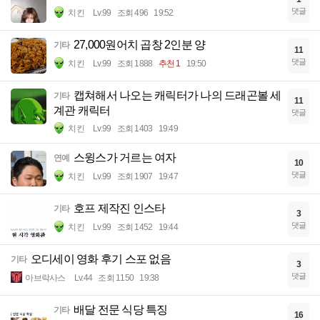
댓글
치킨
Lv.99
조회 496
19:52
27,000원어치 곱창 2인분 양
기타
11
댓글
치킨
Lv.99
조회 1888
추천 1
19:50
캡쳐해서 나오는 캐릭터가 나의 드래곤볼 세
기타
11
계관 캐릭터
댓글
치킨
Lv.99
조회 1403
19:49
스윙스가 거르는 여자
연예
10
댓글
치킨
Lv.99
조회 1907
19:47
호프 제작진 인스타
기타
3
댓글
치킨
Lv.99
조회 1452
19:44
오디세이 영화 후기 스포 없음
기타
3
댓글
아브락사스
Lv.44
조회 1150
19:38
배달 전문 식당 특징
기타
16