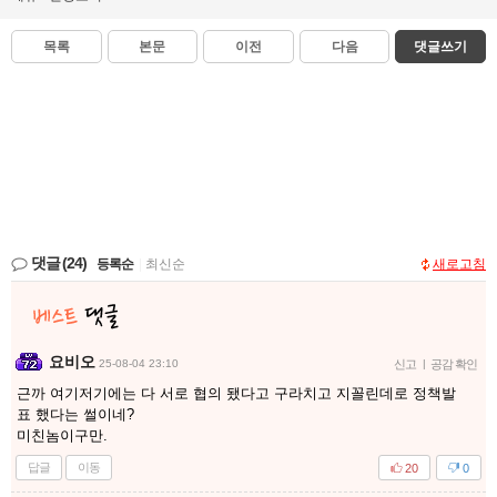
목록
본문
이전
다음
댓글쓰기
댓글
(24)
등록순
|
최신순
새로고침
요비오
25-08-04 23:10
신고
|
공감 확인
근까 여기저기에는 다 서로 협의 됐다고 구라치고 지꼴린데로 정책발
표 했다는 썰이네?
미친놈이구만.
답글
이동
20
0