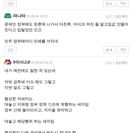
답글
1
0
라나타
25-08-04 23:12
신고
|
공감 확인
문재인 정부때도 토론에 나가서 마친후, 마이크 꺼진 줄 알고집값 안떨어
진다고 입털었던 인간
민주 정부때마다 민폐를 끼치네
답글
4
0
0아서스0
25-08-04 23:15
신고
|
공감 확인
내가 예전에도 말한 적 있는데
저번 금투세 이슈 때도 그렇고
이번 일도 그렇고
혐성준 저새끼는
대놓고 이재명 정부 정책 기조에 역행하는 새끼임
정부 신뢰 떨어뜨리고, 지지율 깎아먹고
대놓고 해당행위 하는 새끼임
혐성준이 다음 경선에서 반드시 쳐내야 함