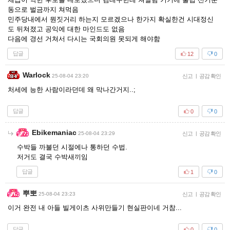
동으로 벌금까지 쳐먹음
민주당내에서 뭔짓거리 하는지 모르겠으나 한가지 확실한건 시대정신
도 뒤쳐졌고 공익에 대한 마인드도 없음
다음에 경선 거쳐서 다시는 국회의원 못되게 해야함
답글
12
0
Warlock
25-08-04 23:20
신고
|
공감 확인
처세에 능한 사람이라던데 왜 막나간거지..;
답글
0
0
Ebikemaniac
25-08-04 23:29
신고
|
공감 확인
수박들 까불던 시절에나 통하던 수법.
저거도 결국 수박새끼임
답글
1
0
뿌뽀
25-08-04 23:23
신고
|
공감 확인
이거 완전 내 아들 빌게이츠 사위만들기 현실판이네 거참...
답글
0
0