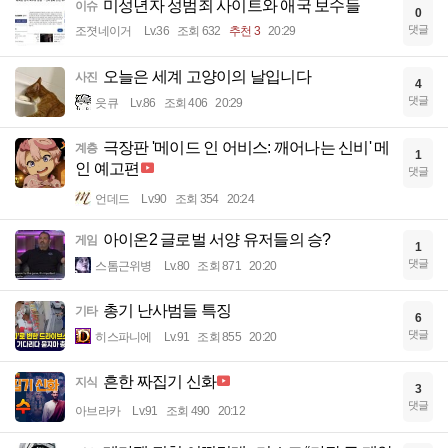
미성년자 성범죄 사이트와 애국 보수들
이슈
0
댓글
조졋네이거
Lv.36
조회 632
추천 3
20:29
오늘은 세계 고양이의 날입니다
사진
4
댓글
읏큐
Lv.86
조회 406
20:29
극장판 '메이드 인 어비스: 깨어나는 신비' 메
계층
1
인 예고편
댓글
언데드
Lv.90
조회 354
20:24
아이온2 글로벌 서양 유저들의 승?
게임
1
댓글
스톰근위병
Lv.80
조회 871
20:20
총기 난사범들 특징
기타
6
댓글
히스파니에
Lv.91
조회 855
20:20
흔한 짜집기 신화
지식
3
댓글
아브라카
Lv.91
조회 490
20:12