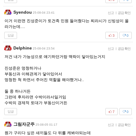
Syendou
25-08-04 23:41
신고
|
공감 확인
이거 이런면 진성준이가 토건족 민원 들어줬다는 찌라시가 신빙성이 올
라가는데....
답글
3
0
Delphine
25-08-04 23:54
신고
|
공감 확인
저건 내가 가능성으로 얘기하던거랑 맥락이 닿아있는거지
진성준은 멍청하거나
부동산과 이해관계가 닿아있어서
멍청한 척 하면서 주어진 역할을 해야했거나..
둘 중 하나거든
그런데 후자라면 수박이라서일거임
수박의 경제적 토대가 부동산이거든
답글
7
0
그림자군주
25-08-05 01:17
신고
|
공감 확인
뭔가 구리다 싶은 새끼들도 다 뒤를 캐봐야되는데