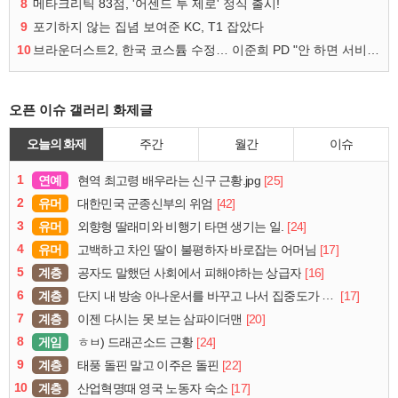
8
메타크리틱 83점, '어센드 투 제로' 정식 출시!
9
포기하지 않는 집념 보여준 KC, T1 잡았다
10
브라운더스트2, 한국 코스튬 수정… 이준희 PD "안 하면 서비스 지속 불가"
오픈 이슈 갤러리 화제글
오늘의 화제
주간
월간
이슈
1
연예
[25]
현역 최고령 배우라는 신구 근황.jpg
2
유머
[42]
대한민국 군종신부의 위엄
3
유머
[24]
외향형 딸래미와 비행기 타면 생기는 일.
4
유머
[17]
고백하고 차인 딸이 불평하자 바로잡는 어머님
5
계층
[16]
공자도 말했던 사회에서 피해야하는 상급자
6
계층
[17]
단지 내 방송 아나운서를 바꾸고 나서 집중도가 확 올라갔다는 한 아파트의 안내방송
7
계층
[20]
이젠 다시는 못 보는 삼파이더맨
8
게임
[24]
ㅎㅂ) 드래곤소드 근황
9
계층
[22]
태풍 돌핀 말고 이주은 돌핀
10
계층
[17]
산업혁명때 영국 노동자 숙소