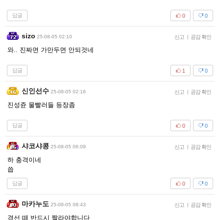
답글
0
0
sizo
25-08-05 02:10
신고
|
공감 확인
와.. 진짜면 가만두면 안되것네
답글
1
0
신인선수
25-08-05 02:16
신고
|
공감 확인
진성쥰 물빨러들 등장좀
답글
0
0
샤코샤콩
25-08-05 06:09
신고
|
공감 확인
하 충격이네
씁
답글
0
0
마카누도
25-08-05 08:43
신고
|
공감 확인
경선 떼 반드시 짤라야합니다