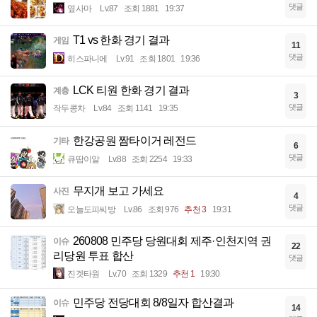
댓글
옆사마
Lv.87
조회 1881
19:37
T1 vs 한화 경기 결과
게임
11
댓글
히스파니에
Lv.91
조회 1801
19:36
LCK 티원 한화 경기 결과
계층
3
댓글
작두콩차
Lv.84
조회 1141
19:35
한강공원 짬타이거 레전드
기타
6
댓글
큐땁이알
Lv.88
조회 2254
19:33
무지개 보고 가세요
사진
4
댓글
오늘도피씨방
Lv.86
조회 976
추천 3
19:31
260808 민주당 당원대회 제주·인천지역 권
이슈
22
리당원 투표 합산
댓글
진겟타원
Lv.70
조회 1329
추천 1
19:30
민주당 전당대회 8/8일자 합산결과
이슈
14