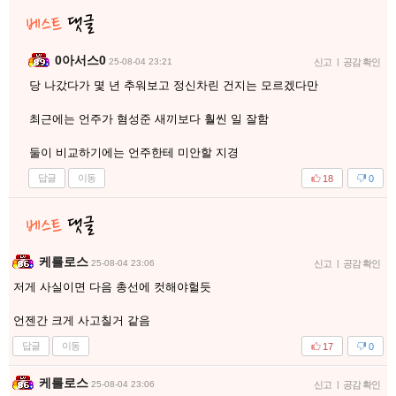
0아서스0
25-08-04 23:21
신고
|
공감 확인
당 나갔다가 몇 년 추워보고 정신차린 건지는 모르겠다만
최근에는 언주가 혐성준 새끼보다 훨씬 일 잘함
둘이 비교하기에는 언주한테 미안할 지경
답글
이동
18
0
케를로스
25-08-04 23:06
신고
|
공감 확인
저게 사실이면 다음 총선에 컷해야헐듯
언젠간 크게 사고칠거 같음
답글
이동
17
0
케를로스
25-08-04 23:06
신고
|
공감 확인