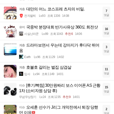
대만의 어느 코스프레 츠자의 비밀.
계층
7
댓글
전자팔찌
Lv.93
조회 1336
14:08
국중박 분장대회 반가사유상 360도 회전샷
유머
16
댓글
사실난라쿤
Lv.89
조회 1043
추천 6
14:06
드라마보면서 우는데 강아지가 후다닥 뛰어
계층
3
옴
댓글
Earth
Lv.96
조회 1129
14:02
호불호 갈리는 벌집 삼겹살
계층
11
댓글
입사
Lv.94
조회 1149
14:01
[후기/빡침] 30만원짜리 보스 이어폰 AS 근황
이슈
15
1차 (소비자원 상담 후)
댓글
무념무상창기
Lv.24
조회 1235
추천 9
14:01
오세훈 선수가 J리그 개막전에서 퇴장 당했
이슈
2
던 이유
댓글