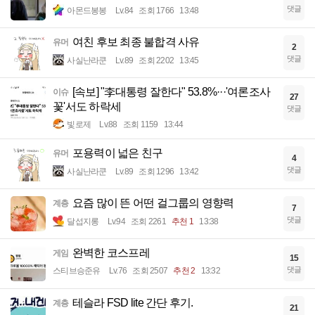
댓글
아몬드봉봉
Lv.84
조회 1766
13:48
여친 후보 최종 불합격 사유
유머
2
댓글
사실난라쿤
Lv.89
조회 2202
13:45
[속보] "李대통령 잘한다" 53.8%···'여론조사
이슈
27
꽃'서도 하락세
댓글
빛로제
Lv.88
조회 1159
13:44
포용력이 넓은 친구
유머
4
댓글
사실난라쿤
Lv.89
조회 1296
13:42
요즘 많이 뜬 어떤 걸그룹의 영향력
계층
7
댓글
달섭지롱
Lv.94
조회 2261
추천 1
13:38
완벽한 코스프레
게임
15
댓글
스티브승준유
Lv.76
조회 2507
추천 2
13:32
테슬라 FSD lite 간단 후기.
계층
21