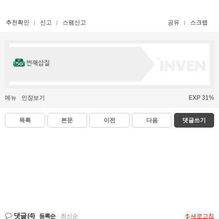
추천확인
신고
스팸신고
공유
스크랩
번째삽질
메뉴
인장보기
EXP 31%
목록
본문
이전
다음
댓글쓰기
댓글
(4)
등록순
|
최신순
새로고침