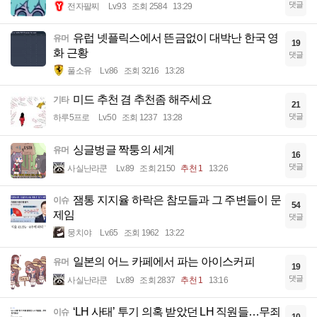
댓글
전자팔찌
Lv.93
조회 2584
13:29
유럽 넷플릭스에서 뜬금없이 대박난 한국 영
유머
19
화 근황
댓글
풀소유
Lv.86
조회 3216
13:28
미드 추천 겸 추천좀 해주세요
기타
21
댓글
하루5프로
Lv.50
조회 1237
13:28
싱글벙글 짝퉁의 세계
유머
16
댓글
사실난라쿤
Lv.89
조회 2150
추천 1
13:26
잼통 지지율 하락은 참모들과 그 주변들이 문
이슈
54
제임
댓글
뭉치야
Lv.65
조회 1962
13:22
일본의 어느 카페에서 파는 아이스커피
유머
19
댓글
사실난라쿤
Lv.89
조회 2837
추천 1
13:16
‘LH 사태’ 투기 의혹 받았던 LH 직원들…무죄
이슈
10