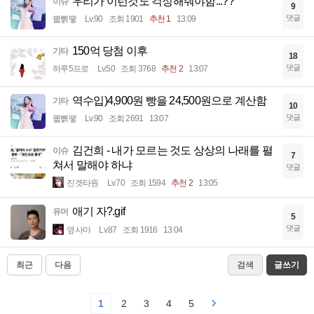
우리가 이런것도 걱정해줘야함...??
이슈
9
댓글
꿻뻵뗗
Lv.90
조회 1901
추천 1
13:09
150억 당첨 이후
기타
18
댓글
하루5프로
Lv.50
조회 3768
추천 2
13:07
역수입)4,900원 빵을 24,500원으로 계산함
기타
10
댓글
꿻뻵뗗
Lv.90
조회 2691
13:07
김건희 - 내가 모르는 것도 상상의 나래를 펼
이슈
7
쳐서 말해야 하냐
댓글
진겟타원
Lv.70
조회 1594
추천 2
13:05
애기 자?.gif
유머
5
댓글
옆사마
Lv.87
조회 1916
13:04
최근
다음
검색
글쓰기
1
2
3
4
5