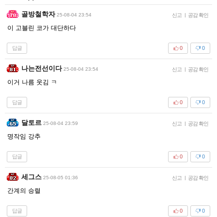
골방철학자
25-08-04 23:54
신고
|
공감 확인
이 고블린 코가 대단하다
답글
0
0
나는전선이다
25-08-04 23:54
신고
|
공감 확인
이거 나름 웃김 ㅋ
답글
0
0
달토르
25-08-04 23:59
신고
|
공감 확인
명작임 강추
답글
0
0
세그스
25-08-05 01:36
신고
|
공감 확인
간계의 승렬
답글
0
0