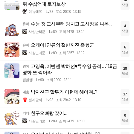
뒤 수십억대 토지보상
댓글
미뉴에뜨
Lv.78
조회 2028
13:15
수능 첫 교시부터 망치고 고사장을 나온...
유머
4
댓글
사실난라쿤
Lv.89
조회 2478
13:14
오케이! 인류의 절반까진 좁혔군
유머
6
댓글
사실난라쿤
Lv.89
조회 2257
13:12
고영욱, 이번엔 박하선♥류수영 공격…"19금
연예
28
영화 또 찍어라"
댓글
꿻뻵뗗
Lv.90
조회 2900
13:11
남자친구 말투가 이런데 헤어져..?
계층
17
댓글
전자팔찌
Lv.93
조회 2942
13:10
친구오빠랑 잤어...
기타
0
댓글
사실난라쿤
Lv.89
조회 2479
13:10