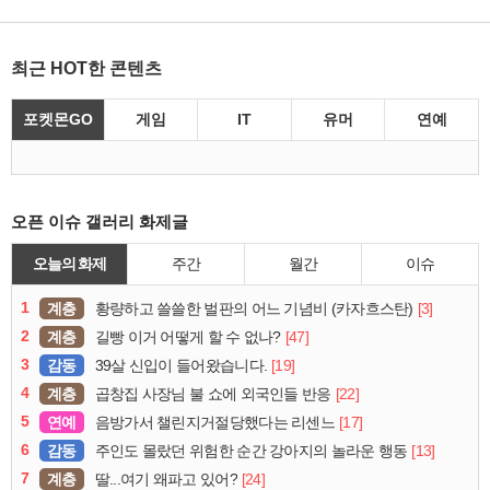
최근 HOT한 콘텐츠
포켓몬GO
게임
IT
유머
연예
오픈 이슈 갤러리 화제글
오늘의 화제
주간
월간
이슈
1
계층
[3]
황량하고 쓸쓸한 벌판의 어느 기념비 (카자흐스탄)
2
계층
[47]
길빵 이거 어떻게 할 수 없나?
3
감동
[19]
39살 신입이 들어왔습니다.
4
계층
[22]
곱창집 사장님 불 쇼에 외국인들 반응
5
연예
[17]
음방가서 챌린지거절당했다는 리센느
6
감동
[13]
주인도 몰랐던 위험한 순간 강아지의 놀라운 행동
7
계층
[24]
딸...여기 왜파고 있어?