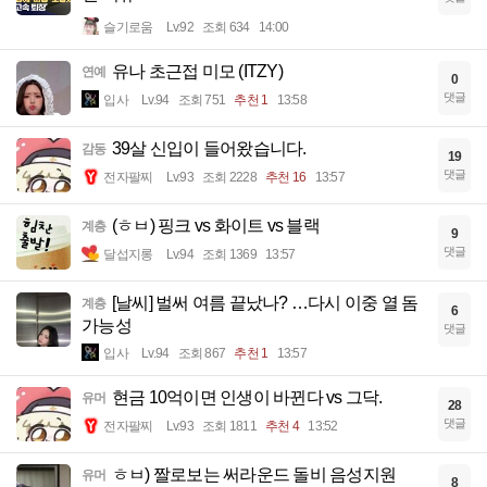
슬기로움
Lv.92
조회 634
14:00
유나 초근접 미모 (ITZY)
연예
0
댓글
입사
Lv.94
조회 751
추천 1
13:58
39살 신입이 들어왔습니다.
감동
19
댓글
전자팔찌
Lv.93
조회 2228
추천 16
13:57
(ㅎㅂ) 핑크 vs 화이트 vs 블랙
계층
9
댓글
달섭지롱
Lv.94
조회 1369
13:57
[날씨] 벌써 여름 끝났나? …다시 이중 열 돔
계층
6
가능성
댓글
입사
Lv.94
조회 867
추천 1
13:57
현금 10억이면 인생이 바뀐다 vs 그닥.
유머
28
댓글
전자팔찌
Lv.93
조회 1811
추천 4
13:52
ㅎㅂ) 짤로보는 써라운드 돌비 음성지원
유머
8