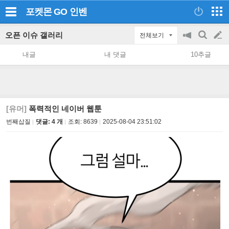
포켓몬 GO
인벤
오픈 이슈 갤러리
전체보기
공
검
글
지
색
내글
내 댓글
10추글
on/off
쓰
기
[유머]
폭력적인 네이버 웹툰
번째삽질
댓글: 4 개
조회:
8639
2025-08-04 23:51:02