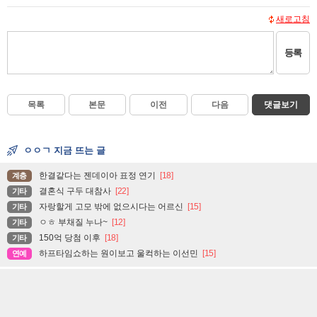
새로고침
등록
목록
본문
이전
다음
댓글보기
ㅇㅇㄱ 지금 뜨는 글
한결같다는 젠데이아 표정 연기
[18]
계층
결혼식 구두 대참사
[22]
기타
자랑할게 고모 밖에 없으시다는 어르신
[15]
기타
ㅇㅎ 부채질 누나~
[12]
기타
150억 당첨 이후
[18]
기타
하프타임쇼하는 원이보고 울컥하는 이선민
[15]
연예