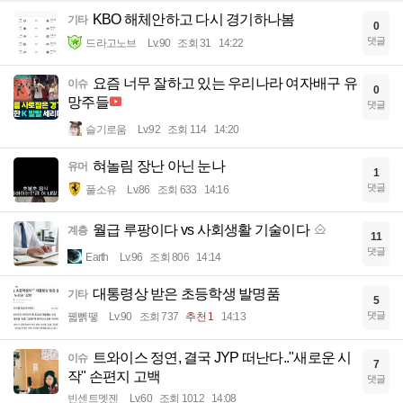
KBO 해체안하고 다시 경기하나봄
기타
0
댓글
드라고노브
Lv.90
조회 31
14:22
요즘 너무 잘하고 있는 우리나라 여자배구 유
이슈
0
망주들
댓글
슬기로움
Lv.92
조회 114
14:20
혀놀림 장난 아닌 눈나
유머
1
댓글
풀소유
Lv.86
조회 633
14:16
월급 루팡이다 vs 사회생활 기술이다
계층
11
댓글
Earth
Lv.96
조회 806
14:14
대통령상 받은 초등학생 발명품
기타
5
댓글
꿻뻵뗗
Lv.90
조회 737
추천 1
14:13
트와이스 정연, 결국 JYP 떠난다.."새로운 시
이슈
7
작" 손편지 고백
댓글
빈센트멧젠
Lv.60
조회 1012
14:08