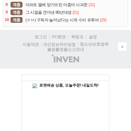
8
계층
[31]
아파트 엘베 망가뜨린 아줌마 사과문
9
계층
[31]
그 시절을 견뎌낸 80년대생
10
계층
[29]
(ㅎㅂ) 구독자 늘어났다는 시계 수리 유튜버
로그인
PC화면
퀵링크
설정
청소년보호정책
이용약관
개인정보처리방침
▲
불법촬영물신고안내
(주)
인
벤