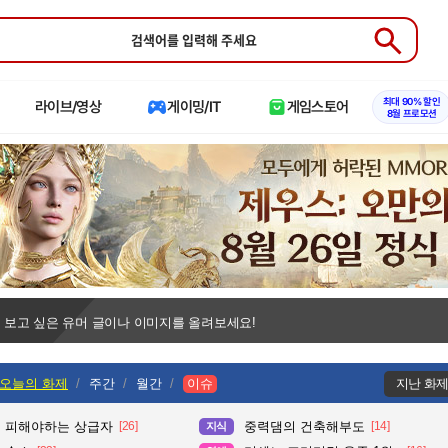
Submit
최대 90% 할인
라이브/영상
게이밍/IT
게임스토어
8월 프로모션
 보고 싶은 유머 글이나 이미지를 올려보세요!
오늘의 화제
주간
월간
이슈
지난 화
 피해야하는 상급자
[26]
중력댐의 건축해부도
[14]
지식