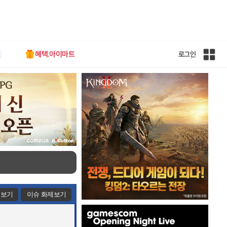
혜택.아이마트
로그인
인
벤
전
체
사
이
트
맵
제보기
이슈 화제보기
인
벤
배