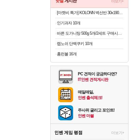
핫딜
게시판
더보기+
[마켓비 특가] KOLONN 벽선반 30x190 300mmx280mmx1900mm, 6단, 블랙브라운 3142.2757
인기과자 10개
바른 도가니탕 500g 5개/2세트 구매시마다 사골곰탕 2팩증정
랩노쉬 단백쿠키 10개
홈런볼 16개
PC 견적이 궁금하다면?
IT인벤 견적게시판
매일매일,
인벤 출석체크!
주사위 굴리고 포인트!
인벤 마블
인벤 게임 평점
더보기+