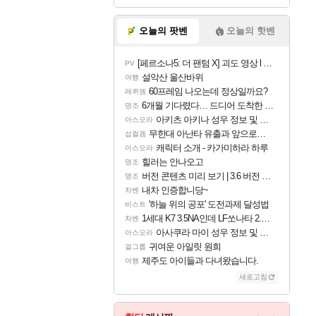
오늘의 팟벤
오늘의 핫벤
[페르소나5: 더 팬텀 X] 괴도 영상 l 타카마키 안·댄싱 스타
PV
설악산 울산바위
여행
60프레임 나오는데 정상일까요?
레퀴엠
6개월 기다렸다… 드디어 도착한 치사 메신저백! 실물 후기
명조
아키츠 아키나 성우 정보 및 주요 필모
아스오라
무한대 아난타 유출과 앞으로의 예상 (루머)
섭컬겜
캐릭터 소개 - 카가미하라 하루
아스오라
힐러는 안나오고
명조
버전 콘텐츠 미리 보기 | 3.6 버전 「신기루 속 등불 그림자, 속세에 깃든 검의 결심」이 8월 20일에 업데이트됩니다!
명조
내차 인증합니당~
차벤
'하늘 위의 공포' 도전과제 달성법
비스트
1세대 K7 3.5NA인데 LF쏘나타 2.0NA 기변하면 유류비 절약이 얼마나 될까요..?
차벤
아사쿠라 마이 성우 정보 및 주요 필모
아스오라
귀여운 아일릿 원희
걸그룹
제주도 아이들과 다녀왔습니다.
여행
새로고침