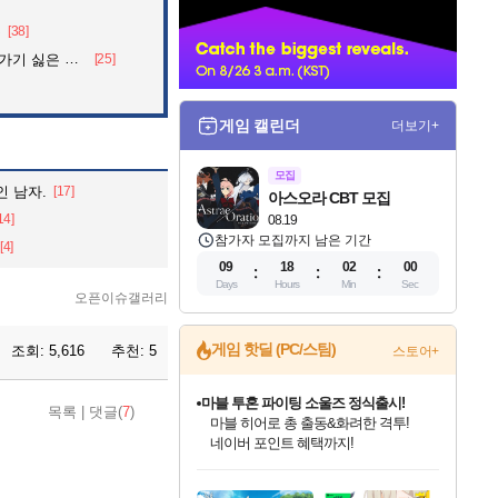
너
음
[38]
 싫은 이유
[25]
게임 캘린더
더보기+
모집
인 남자.
[17]
아스오라 CBT 모집
14]
08.19
참가자 모집까지 남은 기간
[4]
09
18
01
59
Days
Hours
Min
Sec
오픈이슈갤러리
게임 핫딜 (PC/스팀)
조회:
5,616
추천:
5
스토어+
마블 투혼 파이팅 소울즈 정식출시!
목록
|
댓글(
7
)
마블 히어로 총 출동&화려한 격투!
네이버 포인트 혜택까지!
인벤게임즈 8월 특별 할인!
드래곤소드: 어웨이크닝 입점!
문명 7 특별 할인!
귀무자: 검의 길 예약 판매 중!
비스트 오브 리인카네이션 정식 출시!
커세어 코브 출시 기념 할인!
더 렐릭 퍼스트 가디언 정식 출시
베데스다 40주년 기념 할인 중!
캡콤 프렌차이즈 할인 진행 중!
캡콤 일부 상품 상시 할인
스타워즈 은하계 레이서
로블록스 기프트 카드 공식 입점
인기 퍼블리셔 모음!
스팀으로 만나는 드래곤소드!
조선&고려 DLC 출시 예정
10% 할인과
게임프릭 신작 IP
해적'섬'을 발전시키자!
설화x하드코어 액션!
베데스다의 명작들을
몬헌, 바하 등 인기 IP를
몬헌 와일즈 & 드래곤즈 도그마2
인벤게임즈에서 10% 추가 적립
Robux를 가장 안전하고