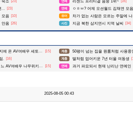
 숙소
[23]
리센느 프리티걸 음중 1위~
[16]
연예
..
[23]
ㅇㅎㅂ? 어제 오션월드 김채연 모
연예
 모음
[10]
차가 없는 사람은 모르는 주말에 나가기
유머
 안옴
[26]
지금 북한 삼지연시 지역 날씨
[34]
사진
 온 AV여배우 세토 칸나.
[15]
50평이 넘는 집을 원룸처럼 사용중
계층
팀.
[16]
딸처럼 업어키운 7년 터울 여동생
[
계층
AV여배우 나무위키 프로필.
[15]
과거 파묘되서 현재 난리난 연예인
연예
2025-08-05 00:43