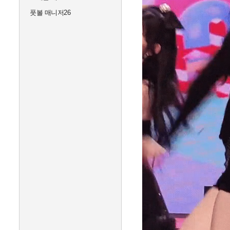
풋볼 매니저26